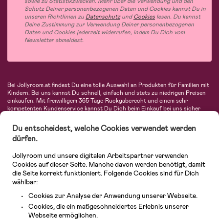
sowie zu Statistikzwecken. Mehr über die Verwendung und den
Schutz Deiner personenbezogenen Daten und Cookies kannst Du in
unseren Richtlinien zu
Datenschutz
und
Cookies
lesen. Du kannst
Deine Zustimmung zur Verwendung Deiner personenbezogenen
Daten und Cookies jederzeit widerrufen, indem Du Dich vom
Newsletter abmeldest.
Bei Jollyroom.at findest Du eine tolle Auswahl an Produkten für Familien mit
Kindern. Bei uns kannst Du schnell, einfach und stets zu niedrigen Preisen
einkaufen. Mit freiwilligem 365-Tage-Rückgaberecht und einem sehr
kompetenten Kundenservice kannst Du Dich beim Einkauf bei uns sicher
fühlen. In unserem Sortiment findest Du unter anderem Kinderwagen,
Autositze, Kinder- und Babymode, Produkte für Mütter und eine Menge
Du entscheidest, welche Cookies verwendet werden
fantastischer Einrichtungsgegenstände, Spielsachen, Babyprodukte und
dürfen.
vieles mehr. Wir haben Produkte von bekannten Herstellern wie Britax, Maxi-
Cosi, Hauck, Baby Jogger, Ergobaby, Didriksons, KidKraft, Ergobaby, Philips
Jollyroom und unsere digitalen Arbeitspartner verwenden
Avent, Jack Wolfskin, Cybex, LEGO und vielen mehr. Schau Dich um in
unserem vielfältigen Onlineshop für Kinder & Babys. Willkommen!
Cookies auf dieser Seite. Manche davon werden benötigt, damit
die Seite korrekt funktioniert. Folgende Cookies sind für Dich
wählbar:
Cookies zur Analyse der Anwendung unserer Webseite.
Cookies, die ein maßgeschneidertes Erlebnis unserer
Webseite ermöglichen.