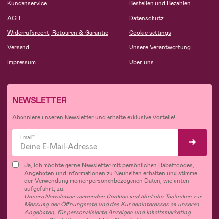
Kundenservice
Bestellen und Bezahlen
AGB
Datenschutz
Widerrufsrecht, Retouren & Garantie
Cookie settings
Versand
Unsere Verantwortung
Impressum
Über uns
NEWSLETTER
Abonniere unseren Newsletter und erhalte exklusive Vorteile!
Email*
Ja, ich möchte gerne Newsletter mit persönlichen Rabattcodes,
Angeboten und Informationen zu Neuheiten erhalten und stimme
der Verwendung meiner personenbezogenen Daten, wie unten
aufgeführt, zu.
Unsere Newsletter verwenden Cookies und ähnliche Techniken zur
Messung der Öffnungsrate und des Kundeninteresses an unseren
Angeboten, für personalisierte Anzeigen und Inhaltsmarketing