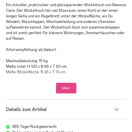
Ein stilvoller, praktischer und platzsparender Wickeltisch von Beemoo
Care. Der Wickeltisch hat viel Stauraum, einen Korb an der einen
langen Seite und ein Regalbrett unter der Wickelfläche, wo Du
Windeln, Waschlappen, Wechselkleidung und anderen Utensilien
aufbewahren kannst. Der Wickeltisch lässt sich zusammenklappen
und ist somit perfekt für kleinere Wohnungen, Sommerhäuschen oder
auf Reisen.
Altersempfehlung: ab Geburt.
Maximalbelastung: 15 kg.
Maße total: H 100 x B 68 x T 80 cm.
Maße Wickelfläche: B 45 x T 74 cm.
Höhe Wickelfläche: 86 cm (gemessen vom Boden).
Höhe Regalbrett: 23 cm (gemessen vom Boden).
Mehr
Maße zusammengeklappt: 119 x 80 x 15,5 cm.
Material: Metall, Textilien.
Waschempfehlung Bezug: Handwäsche mit kaltem Wasser. An der
Details zum Artikel
Luft trocknen.
Sicherheit:
365-Tage-Rückgaberecht
Achtung! Lasse Dein Kind niemals unbeaufsichtigt.