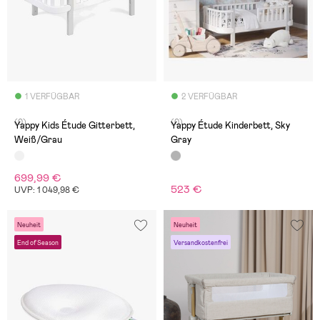
1 VERFÜGBAR
2 VERFÜGBAR
(0)
(0)
Yappy Kids Étude Gitterbett,
Yappy Étude Kinderbett, Sky
Weiß/Grau
Gray
699,99 €
523 €
UVP: 1 049,98 €
Neuheit
Neuheit
End of Season
Versandkostenfrei