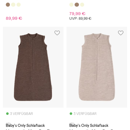
79,99 €
89,99 €
UVP: 89,99 €
3 VERFÜGBAR
3 VERFÜGBAR
(0)
(0)
Baby's Only Schlafsack
Baby's Only Schlafsack