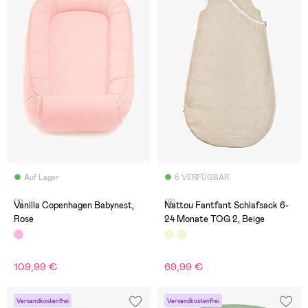
Auf Lager
6 VERFÜGBAR
(1)
(0)
Vanilla Copenhagen Babynest,
Nattou Fantfant Schlafsack 6-
Rose
24 Monate TOG 2, Beige
109,99 €
69,99 €
Versandkostenfrei
Versandkostenfrei