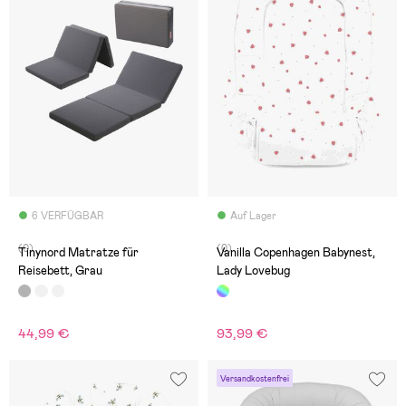
6 VERFÜGBAR
Auf Lager
(0)
(0)
Tinynord Matratze für
Vanilla Copenhagen Babynest,
Reisebett, Grau
Lady Lovebug
44,99 €
93,99 €
Versandkostenfrei