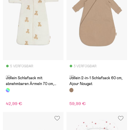
5 VERFÜGBAR
3 VERFÜGBAR
(0)
(0)
Jollein Schlafsack mit
Jollein 2-in-1 Schlafsack 60 cm,
abnehmbaren Ärmeln 70 cm,
Ajour Nougat
Teddy Bear
42,99 €
59,99 €