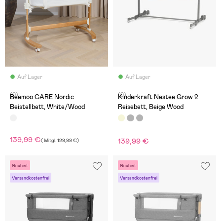
Auf Lager
Auf Lager
(0)
(0)
Beemoo CARE Nordic
Kinderkraft Nestee Grow 2
Beistellbett, White/Wood
Reisebett, Beige Wood
139,99 €
139,99 €
(
Mitgl.
129,99 €
)
Neuheit
Neuheit
Versandkostenfrei
Versandkostenfrei