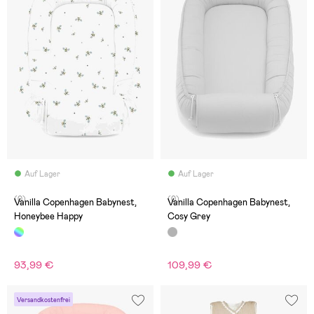
Auf Lager
Auf Lager
(0)
(0)
Vanilla Copenhagen Babynest,
Vanilla Copenhagen Babynest,
Honeybee Happy
Cosy Grey
93,99 €
109,99 €
Versandkostenfrei