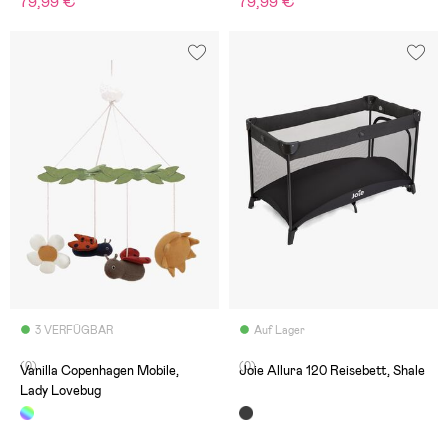
79,99 €
79,99 €
3 VERFÜGBAR
Auf Lager
(0)
(0)
Vanilla Copenhagen Mobile,
Joie Allura 120 Reisebett, Shale
Lady Lovebug