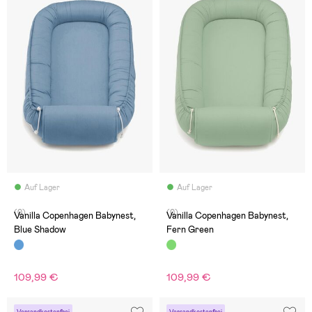
Auf Lager
Auf Lager
(0)
(0)
Vanilla Copenhagen Babynest,
Vanilla Copenhagen Babynest,
Blue Shadow
Fern Green
109,99 €
109,99 €