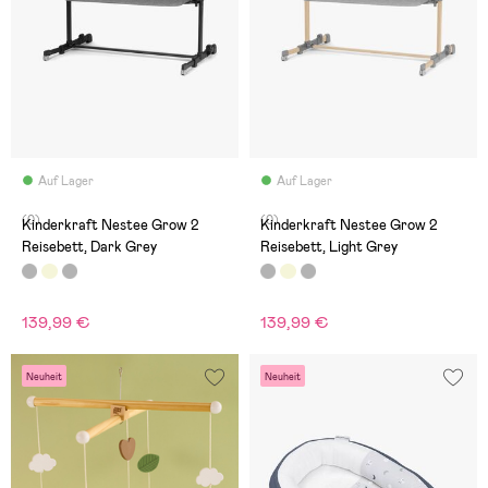
Auf Lager
Auf Lager
(0)
(0)
Kinderkraft Nestee Grow 2
Kinderkraft Nestee Grow 2
Reisebett, Dark Grey
Reisebett, Light Grey
139,99 €
139,99 €
Neuheit
Neuheit