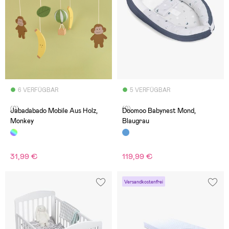
6 VERFÜGBAR
5 VERFÜGBAR
(0)
(0)
Jabadabado Mobile Aus Holz,
Doomoo Babynest Mond,
Monkey
Blaugrau
31,99 €
119,99 €
Versandkostenfrei