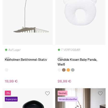
Auf Lager
7 VERFÜGBAR
(33)
(39)
Kaxholmen Betthimmel-Stativ
Candide Kissen Baby Panda,
Weiß
19,99 €
26,99 €
-11%
Neuheit
Superpreis
Versandkostenfrei