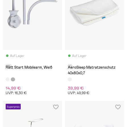
Auf Lager
Auf Lager
(16)
(2)
Rätt Start Mobilearm, Weiß
AeroSleep Matratzenschutz
40x80x0,7
14,99 €
39,99 €
UVP: 16,30 €
UVP: 49,99 €
Superpreis