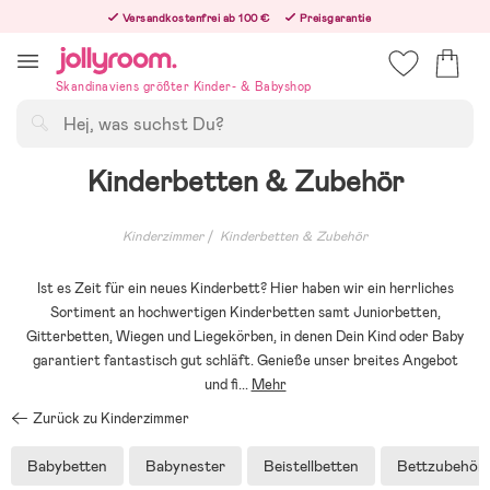
Hoppa
Versandkostenfrei ab 100 €
Preisgarantie
till
Freiwilliges 365-Tage-Rückgaberecht
innehållet
Bestellungen, die nach 12:00 Uhr eingehen, werden am nächsten Werktag versandt!
Skandinaviens größter Kinder- & Babyshop
Suchen
Kinderbetten & Zubehör
Kinderzimmer
Kinderbetten & Zubehör
Ist es Zeit für ein neues Kinderbett? Hier haben wir ein herrliches
Sortiment an hochwertigen Kinderbetten samt Juniorbetten,
Gitterbetten, Wiegen und Liegekörben, in denen Dein Kind oder Baby
garantiert fantastisch gut schläft. Genieße unser breites Angebot
und fi
...
Mehr
Zurück zu Kinderzimmer
Babybetten
Babynester
Beistellbetten
Bettzubehör