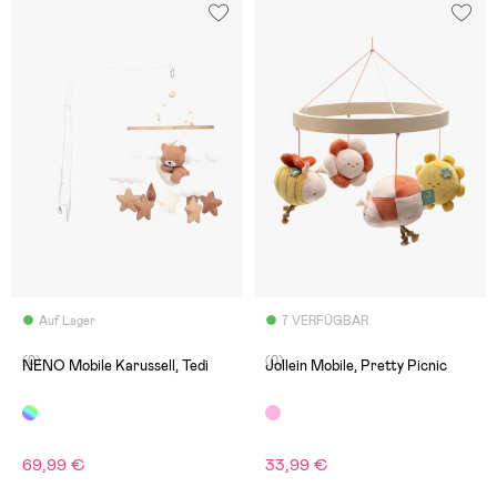
Auf Lager
7 VERFÜGBAR
(0)
(0)
NENO Mobile Karussell, Tedi
Jollein Mobile, Pretty Picnic
69,99 €
33,99 €