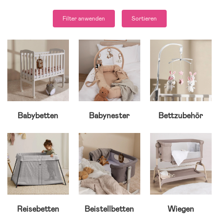
Filter anwenden
Sortieren
Babybetten
Babynester
Bettzubehör
Reisebetten
Beistellbetten
Wiegen