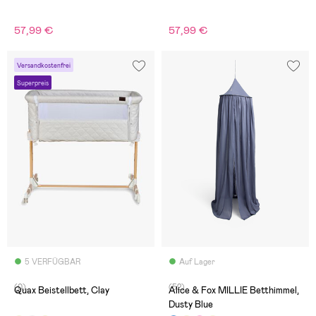
57,99 €
57,99 €
Versandkostenfrei
Superpreis
5 VERFÜGBAR
Auf Lager
(0)
(52)
Quax Beistellbett, Clay
Alice & Fox MILLIE Betthimmel,
Dusty Blue