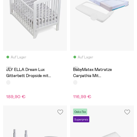
Auf Lager
Auf Lager
(11)
(0)
JLY ELLA Dream Lux
BabyMatex Matratze
Gitterbett Dropside mit
Carpathia Mit
Babymatex Matratze 60x120,
Matratzenschutz Überzug,
Weiß
Frottee 70x140
189,90 €
116,99 €
Oeko-Tex
Superpreis