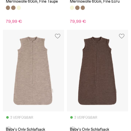
Merinowolle 60cm, Fine Taupe
Merinowolle 60cm, Fine Ecru
79,99 €
79,99 €
3 VERFÜGBAR
3 VERFÜGBAR
(0)
(0)
Baby's Only Schlafsack
Baby's Only Schlafsack