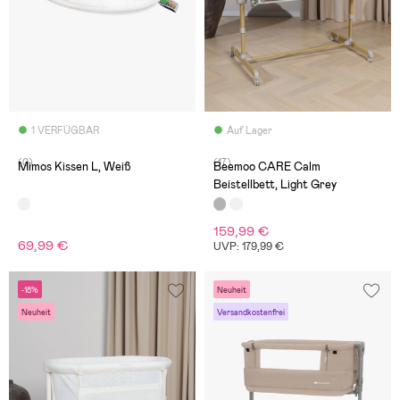
1 VERFÜGBAR
Auf Lager
(0)
(17)
Mimos Kissen L, Weiß
Beemoo CARE Calm
Beistellbett, Light Grey
159,99 €
69,99 €
UVP: 179,99 €
-18%
Neuheit
Neuheit
Versandkostenfrei