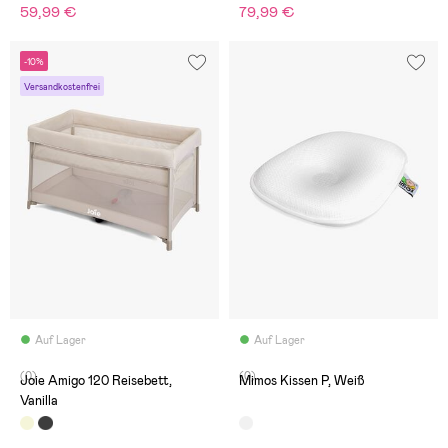
59,99 €
79,99 €
-10%
Versandkostenfrei
Auf Lager
Auf Lager
(0)
(0)
Joie Amigo 120 Reisebett,
Mimos Kissen P, Weiß
Vanilla