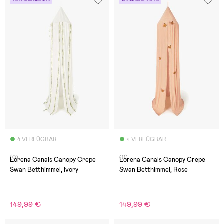
Versandkostenfrei
Versandkostenfrei
4 VERFÜGBAR
4 VERFÜGBAR
(0)
(0)
Lorena Canals Canopy Crepe
Lorena Canals Canopy Crepe
Swan Betthimmel, Ivory
Swan Betthimmel, Rose
149,99 €
149,99 €