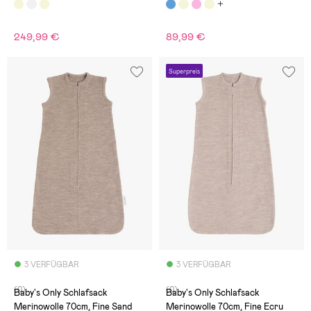
249,99 €
89,99 €
Superpreis
3 VERFÜGBAR
3 VERFÜGBAR
(0)
(0)
Baby's Only Schlafsack
Baby's Only Schlafsack
Merinowolle 70cm, Fine Sand
Merinowolle 70cm, Fine Ecru