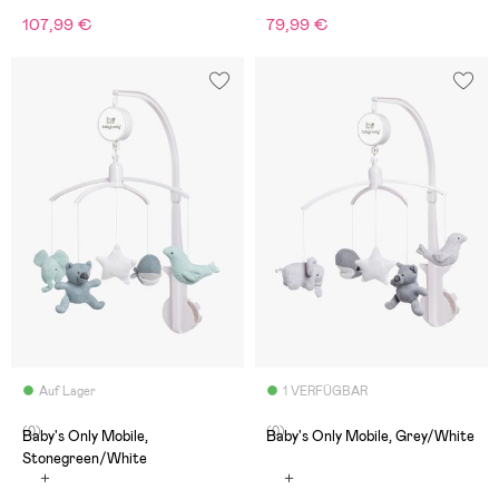
107,99 €
79,99 €
Auf Lager
1 VERFÜGBAR
(0)
(0)
Baby's Only Mobile,
Baby's Only Mobile, Grey/White
Stonegreen/White