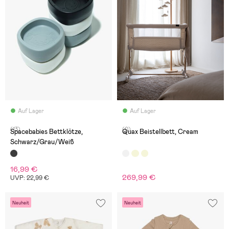
Auf Lager
Auf Lager
(13)
(0)
Spacebabies Bettklötze,
Quax Beistellbett, Cream
Schwarz/Grau/Weiß
16,99 €
269,99 €
UVP: 22,99 €
Neuheit
Neuheit