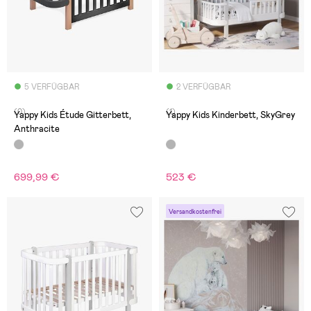
5 VERFÜGBAR
2 VERFÜGBAR
(0)
(1)
Yappy Kids Étude Gitterbett,
Yappy Kids Kinderbett, SkyGrey
Anthracite
699,99 €
523 €
Versandkostenfrei