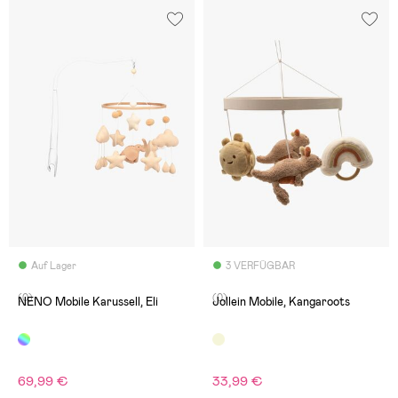
Auf Lager
3 VERFÜGBAR
(0)
(0)
NENO Mobile Karussell, Eli
Jollein Mobile, Kangaroots
69,99 €
33,99 €