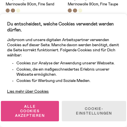
Merinowolle 90cm, Fine Sand
Merinowolle 90cm, Fine Taupe
99,99 €
99,99 €
Du entscheidest, welche Cookies verwendet werden
dürfen.
-10%
Versandkostenfrei
Jollyroom und unsere digitalen Arbeitspartner verwenden
Cookies auf dieser Seite. Manche davon werden benötigt, damit
Versandkostenfrei
die Seite korrekt funktioniert. Folgende Cookies sind für Dich
wählbar:
Cookies zur Analyse der Anwendung unserer Webseite.
Cookies, die ein maßgeschneidertes Erlebnis unserer
Webseite ermöglichen.
Kundendienst
Cookies für Werbung und Soziale Medien.
Lies mehr über Cookies
ALLE
COOKIE-
COOKIES
EINSTELLUNGEN
AKZEPTIEREN
Auf Lager
Auf Lager