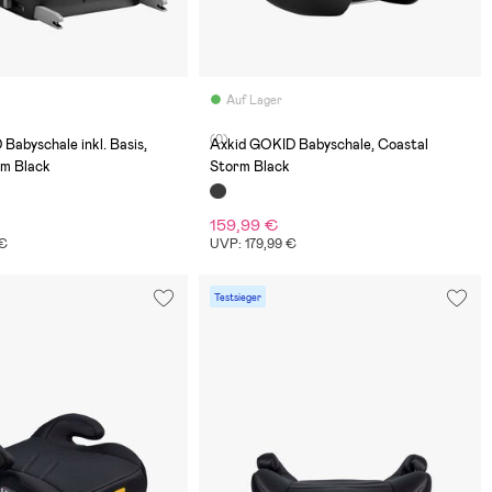
Auf Lager
(0)
Babyschale inkl. Basis,
Axkid GOKID Babyschale, Coastal
rm Black
Storm Black
159,99 €
 €
UVP: 179,99 €
Testsieger