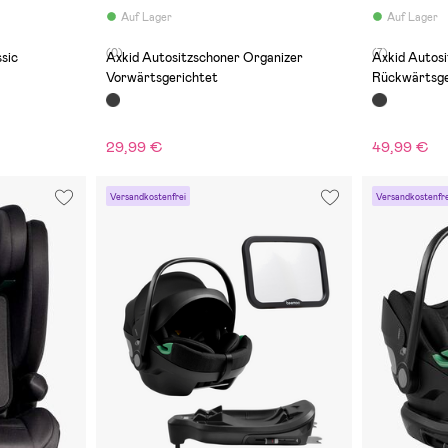
Auf Lager
Auf Lager
(0)
(7)
sic
Axkid Autositzschoner Organizer
Axkid Autosi
Vorwärtsgerichtet
Rückwärtsge
29,99 €
49,99 €
Versandkostenfrei
Versandkostenfre