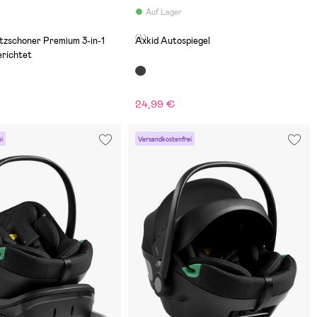
Auf Lager
(4)
tzschoner Premium 3-in-1
Axkid Autospiegel
richtet
24,99 €
i
Versandkostenfrei