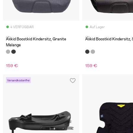
4 VERFÜGBAR
Auf Lager
(3)
(3)
Axkid Boostkid Kindersitz, Granite
Axkid Boostkid Kindersitz, 
Melange
159 €
159 €
Versandkostenfrei