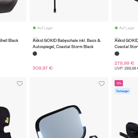
Auf Lager
Auf Lager
(0)
(0)
Shell Black
Axkid GOKID Babyschale inkl. Basis &
Axkid GOKID 
Autospiegel, Coastal Storm Black
Coastal Sto
279,99 €
309,97 €
UVP: 289,98
-13%
Testsieger