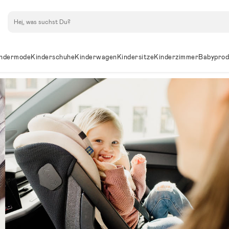
Suchen
ndermode
Kinderschuhe
Kinderwagen
Kindersitze
Kinderzimmer
Babyprod