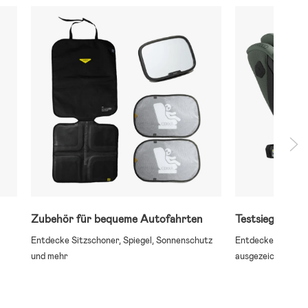
Zubehör für bequeme Autofahrten
Testsieger von
Entdecke Sitzschoner, Spiegel, Sonnenschutz
Entdecke Modelle, 
und mehr
ausgezeichnet wu