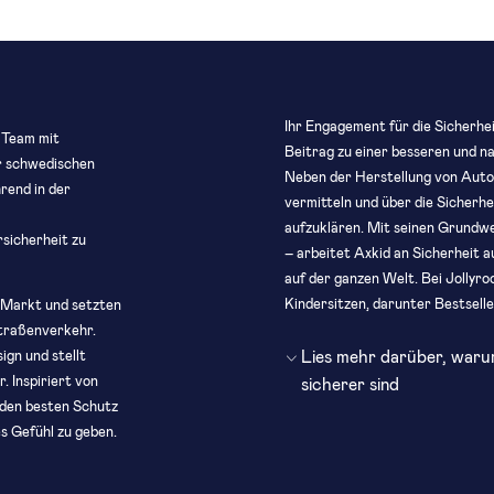
Ihr Engagement für die Sicherhe
 Team mit
Beitrag zu einer besseren und na
er schwedischen
Neben der Herstellung von Autok
rend in der
vermitteln und über die Sicherh
aufzuklären. Mit seinen Grundw
sicherheit zu
– arbeitet Axkid an Sicherheit 
auf der ganzen Welt. Bei Jollyr
Kindersitzen, darunter Bestsell
n Markt und setzten
Straßenverkehr.
Lies mehr darüber, waru
ign und stellt
. Inspiriert von
sicherer sind
 den besten Schutz
es Gefühl zu geben.