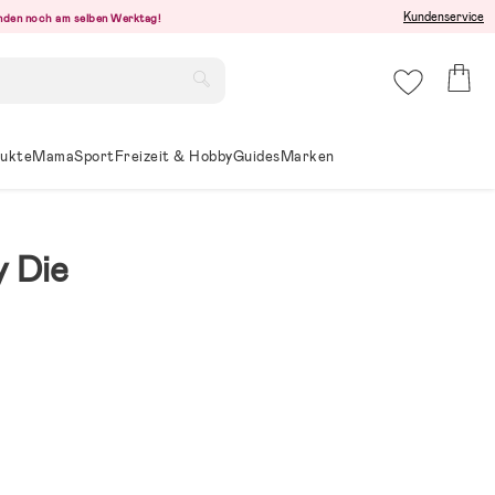
Kundenservice
senden noch am selben Werktag!
ukte
Mama
Sport
Freizeit & Hobby
Guides
Marken
y Die