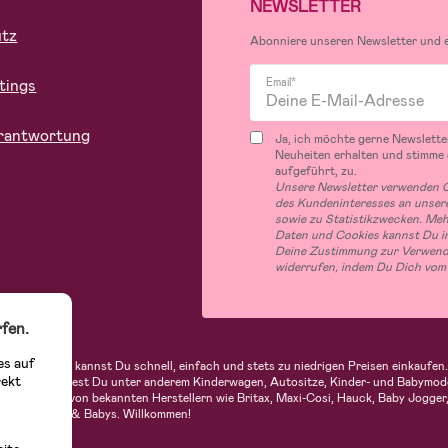
NEWSLETTER
utz
Abonniere unseren Newsletter und er
tings
Email*
rantwortung
Ja, ich möchte gerne Newslette
Neuheiten erhalten und stimme
aufgeführt, zu.
Unsere Newsletter verwenden C
des Kundeninteresses an unsere
sowie zu Statistikzwecken. Me
Daten und Cookies kannst Du in
Deine Zustimmung zur Verwend
widerrufen, indem Du Dich vom
fen.
es auf
indern. Bei uns kannst Du schnell, einfach und stets zu niedrigen Preisen einkauf
rekt
 Sortiment findest Du unter anderem Kinderwagen, Autositze, Kinder- und Babymod
n Produkte von bekannten Herstellern wie Britax, Maxi-Cosi, Hauck, Baby Jogger, 
op für Kinder & Babys. Willkommen!