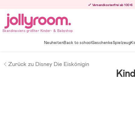
Hoppa
Versandkostenfrei ab 100 €
till
innehållet
Skandinaviens größter Kinder- & Babyshop
Neuheiten
Back to school
Geschenke
Spielzeug
Ki
Zurück zu Disney Die Eiskönigin
Kind