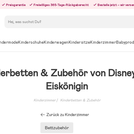
Preisgarantie
Freiwilliges 365-Tage-Rückgaberecht
Bestelle jetzt – wir ver
Suchen
ndermode
Kinderschuhe
Kinderwagen
Kindersitze
Kinderzimmer
Babyprod
erbetten & Zubehör von Disne
Eiskönigin
Kinderzimmer
Kinderbetten & Zubehör
Zurück zu Kinderzimmer
Bettzubehör