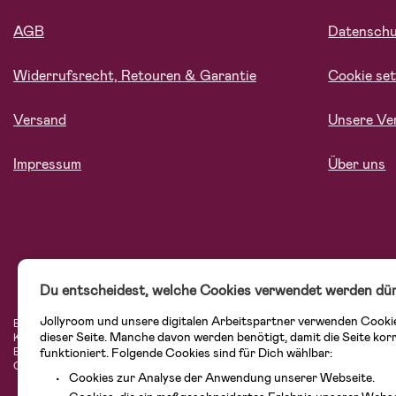
AGB
Datensch
Widerrufsrecht, Retouren & Garantie
Cookie set
Versand
Unsere Ve
Impressum
Über uns
Du entscheidest, welche Cookies verwendet werden dür
Jollyroom und unsere digitalen Arbeitspartner verwenden Cooki
Bei Jollyroom.at findest Du eine tolle Auswahl an Produkten für Familien mit K
dieser Seite. Manche davon werden benötigt, damit die Seite kor
Kundenservice kannst Du Dich beim Einkauf bei uns sicher fühlen. In unserem
funktioniert. Folgende Cookies sind für Dich wählbar:
Einrichtungsgegenstände, Spielsachen, Babyprodukte und vieles mehr. Wir habe
Cybex, LEGO und vielen mehr. Schau Dich um in unserem vielfältigen Onlinesh
Cookies zur Analyse der Anwendung unserer Webseite.