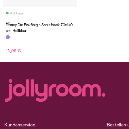
Auf Lager
(3)
Disney Die Eiskönigin Schlafsack 70x140
cm, Hellblau
14,99 €
Kundenservice
Bestellen 