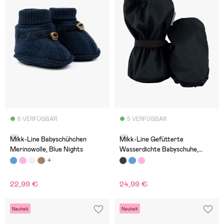
6 VERFÜGBAR
5 VERFÜGBAR
(0)
(0)
Mikk-Line Babyschühchen
Mikk-Line Gefütterte
Merinowolle, Blue Nights
Wasserdichte Babyschuhe,
Black
22,99 €
24,99 €
Neuheit
Neuheit