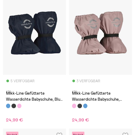
5 VERFÜGBAR
3 VERFÜGBAR
(0)
(0)
Mikk-Line Gefütterte
Mikk-Line Gefütterte
Wasserdichte Babyschuhe, Blue
Wasserdichte Babyschuhe,
Nights
Adobe Rose
24,99 €
24,99 €