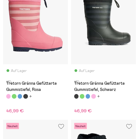
Auf Lager
Auf Lager
(0)
(0)
Tretorn Gränna Gefütterte
Tretorn Gränna Gefütterte
Gummistiefel, Rosa
Gummistiefel, Schwarz
46,99 €
46,99 €
Neuheit
Neuheit