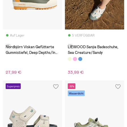
Auf Lager
5 VERFÜGBAR
(6)
(0)
Nordbjörn Viskan Gefütterte
LIEWOOD Sanjia Badeschuhe,
Gummistiefel, Deep Depths/Inca
Sea Creature/Sandy
Gold
27,99 €
33,99 €
Superpreis
-19%
Wasserdicht