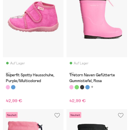
Auf Lager
Auf Lager
(0)
(0)
Superfit Spotty Hausschuhe,
Tretorn Naven Gefütterte
Purple/Multicolored
Gummistiefel, Rosa
42,99 €
42,99 €
Neuheit
Neuheit