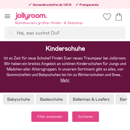
Hoppa
Versandkostenfrei ab 100 €
Preisgarantie
till
Freiwilliges 365-Tage-Rückgaberecht
innehållet
Bestellungen, die nach 12:00 Uhr eingehen, werden am nächsten Werktag versandt!
Skandinaviens größter Kinder- & Babyshop
Suchen
Kinderschuhe
Ist es Zeit für neue Schuhe? Findet Euer neues Traumpaar bei Jollyroom.
Wir haben ein breites Angebot an schönen Kinderschuhen für Jungs und
Mädchen aller Altersgruppen. In unserem Sortiment gibt es alles, von
Gummistiefeln und Babyschuhen bis hin zu Winterschuhen und Snea
...
Mehr
Babyschuhe
Badeschuhe
Ballerinas & Loafers
Barf
Filter anwenden
Sortieren