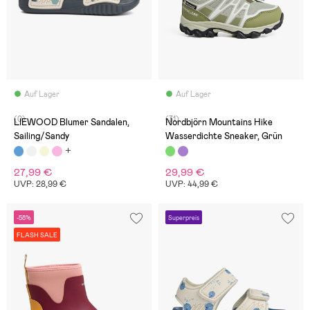
Auf Lager
Auf Lager
(0)
(31)
LIEWOOD Blumer Sandalen,
Nordbjörn Mountains Hike
Sailing/Sandy
Wasserdichte Sneaker, Grün
27,99 €
29,99 €
UVP: 28,99 €
UVP: 44,99 €
-58%
Superpreis
FLASH SALE