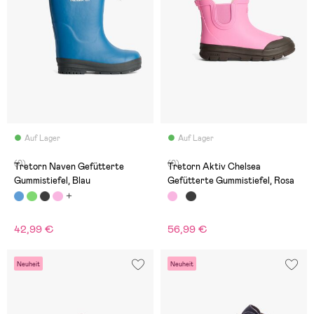
Auf Lager
Auf Lager
(0)
(0)
Tretorn Naven Gefütterte
Tretorn Aktiv Chelsea
Gummistiefel, Blau
Gefütterte Gummistiefel, Rosa
42,99 €
56,99 €
Neuheit
Neuheit