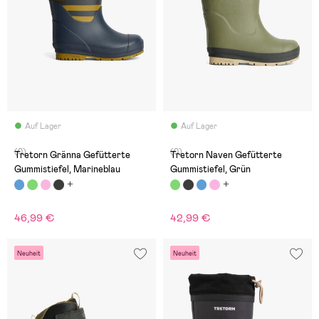
Auf Lager
Auf Lager
(0)
(0)
Tretorn Gränna Gefütterte
Tretorn Naven Gefütterte
Gummistiefel, Marineblau
Gummistiefel, Grün
46,99 €
42,99 €
Neuheit
Neuheit