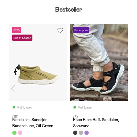
Bestseller
-25%
Superpreis
-
End of Season
F
Auf Lager
Auf Lager
(15)
(3)
(
Nordbjörn Sandsjön
Ecco Biom Raft Sandalen,
N
er
Badeschuhe, Oil Green
Schwarz
G
D