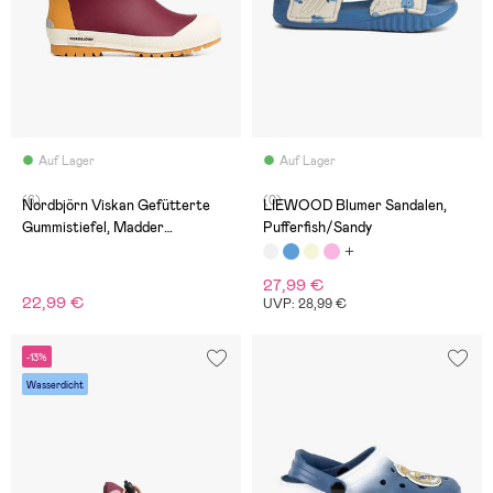
Auf Lager
Auf Lager
(6)
(0)
Nordbjörn Viskan Gefütterte
LIEWOOD Blumer Sandalen,
Gummistiefel, Madder
Pufferfish/Sandy
Brown/Rose Dawn/Inca Gold
27,99 €
22,99 €
UVP: 28,99 €
-13%
Wasserdicht