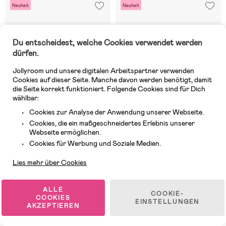
Neuheit
Neuheit
Du entscheidest, welche Cookies verwendet werden
dürfen.
Jollyroom und unsere digitalen Arbeitspartner verwenden
Cookies auf dieser Seite. Manche davon werden benötigt, damit
die Seite korrekt funktioniert. Folgende Cookies sind für Dich
wählbar:
Cookies zur Analyse der Anwendung unserer Webseite.
Cookies, die ein maßgeschneidertes Erlebnis unserer
Webseite ermöglichen.
Kundendienst
Cookies für Werbung und Soziale Medien.
Auf Lager
Auf Lager
Lies mehr über Cookies
(0)
(0)
Nordbjörn Polar 2.0
Nordbjörn Polar 2.0
Winterstiefel, Marineblau
Winterstiefel, Schwarz
ALLE
COOKIE-
COOKIES
EINSTELLUNGEN
AKZEPTIEREN
54,99 €
54,99 €