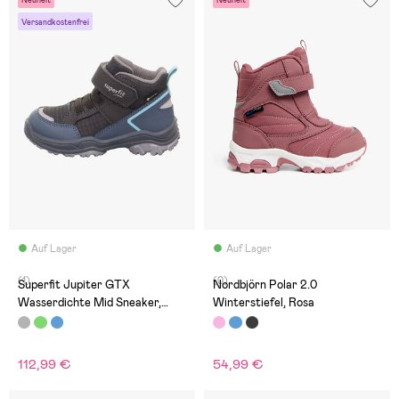
Neuheit
Neuheit
Versandkostenfrei
Auf Lager
Auf Lager
(1)
(0)
Superfit Jupiter GTX
Nordbjörn Polar 2.0
Wasserdichte Mid Sneaker,
Winterstiefel, Rosa
Grey/Blue
112,99 €
54,99 €