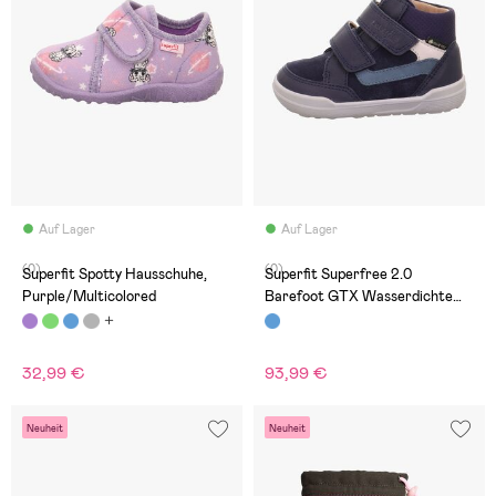
Auf Lager
Auf Lager
(0)
(0)
Superfit Spotty Hausschuhe,
Superfit Superfree 2.0
Purple/Multicolored
Barefoot GTX Wasserdichte
Mid Sneaker, Blue
32,99 €
93,99 €
Neuheit
Neuheit