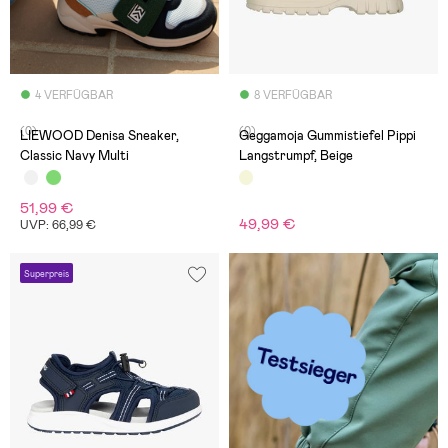
4 VERFÜGBAR
8 VERFÜGBAR
(0)
(0)
LIEWOOD Denisa Sneaker,
Geggamoja Gummistiefel Pippi
Classic Navy Multi
Langstrumpf, Beige
51,99 €
49,99 €
UVP: 66,99 €
Superpreis