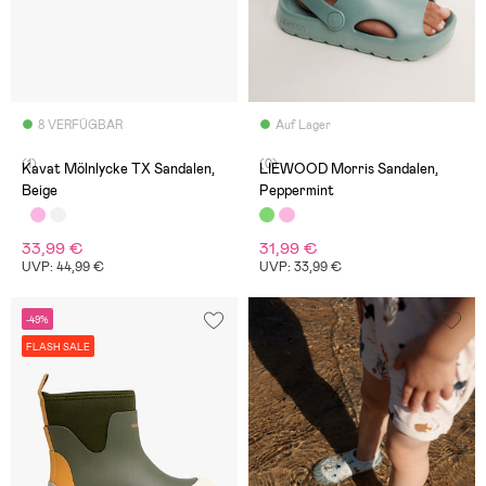
8 VERFÜGBAR
Auf Lager
(1)
(0)
Kavat Mölnlycke TX Sandalen,
LIEWOOD Morris Sandalen,
Beige
Peppermint
33,99 €
31,99 €
UVP: 44,99 €
UVP: 33,99 €
-49%
FLASH SALE