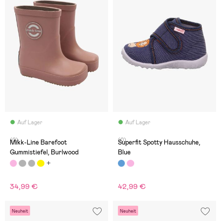
Auf Lager
Auf Lager
(0)
(0)
Mikk-Line Barefoot
Superfit Spotty Hausschuhe,
Gummistiefel, Burlwood
Blue
34,99 €
42,99 €
Neuheit
Neuheit