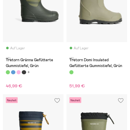
Auf Lager
Auf Lager
(0)
(0)
Tretorn Gränna Gefütterte
Tretorn Domi Insulated
Gummistiefel, Grün
Gefütterte Gummistiefel, Grün
46,99 €
51,99 €
Neuheit
Neuheit