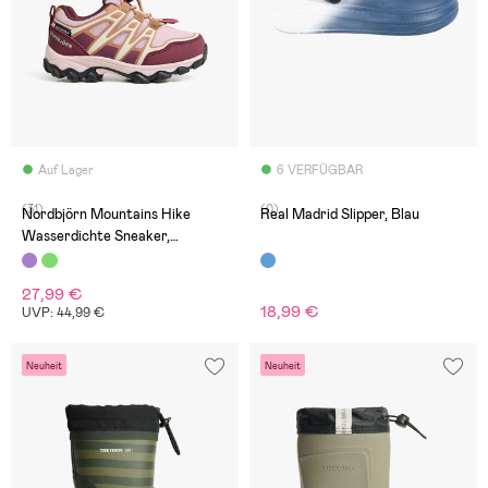
Auf Lager
6 VERFÜGBAR
(31)
(0)
Nordbjörn Mountains Hike
Real Madrid Slipper, Blau
Wasserdichte Sneaker,
Burgundy
27,99 €
18,99 €
UVP: 44,99 €
Neuheit
Neuheit