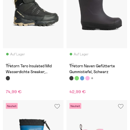
Auf Lager
Auf Lager
(0)
(0)
Tretorn Tero Insulated Mid
Tretorn Naven Gefütterte
Wasserdichte Sneaker,
Gummistiefel, Schwarz
Schwarz
74,99 €
42,99 €
Neuheit
Neuheit