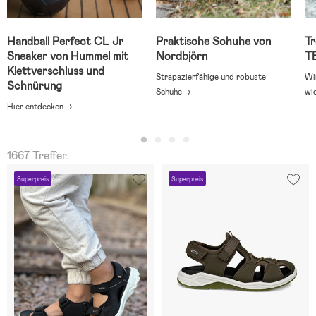
Handball Perfect CL Jr
Praktische Schuhe von
T
Sneaker von Hummel mit
Nordbjörn
T
Klettverschluss und
Strapazierfähige und robuste
Wi
Schnürung
Schuhe →
wi
Hier entdecken →
1667 Treffer.
Superpreis
Superpreis