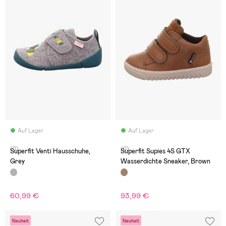
Auf Lager
Auf Lager
(0)
(0)
Superfit Venti Hausschuhe,
Superfit Supies 4S GTX
Grey
Wasserdichte Sneaker, Brown
60,99 €
93,99 €
Neuheit
Neuheit