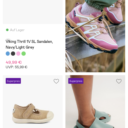
Auf Lager
(5)
Viking Thrill 1V SL Sandalen,
Navy/Light Grey
49,99 €
UVP: 55,99 €
Superpreis
Superpreis