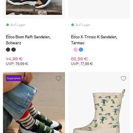
Auf Lager
Auf Lager
(3)
(0)
Ecco Biom Raft Sandalen,
Ecco X-Trinsic K Sandalen,
Schwarz
Tarmac
44,99 €
62,99 €
UVP: 79,99 €
UVP: 77,99 €
Superpreis