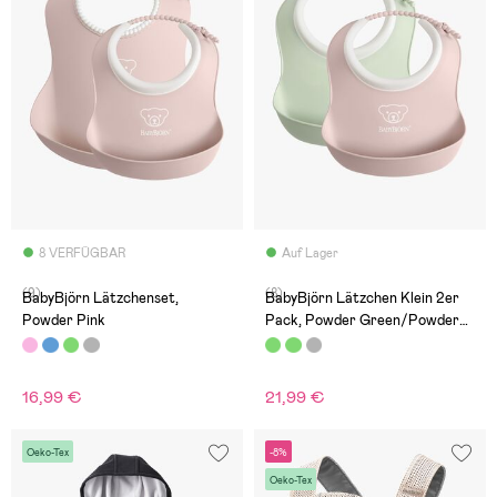
8 VERFÜGBAR
Auf Lager
(9)
(8)
BabyBjörn Lätzchenset,
BabyBjörn Lätzchen Klein 2er
Powder Pink
Pack, Powder Green/Powder
Pink
16,99 €
21,99 €
Oeko-Tex
-8%
Oeko-Tex