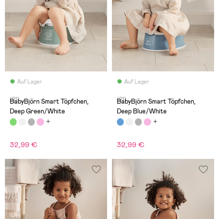
Auf Lager
Auf Lager
(21)
(21)
BabyBjörn Smart Töpfchen,
BabyBjörn Smart Töpfchen,
Deep Green/White
Deep Blue/White
32,99 €
32,99 €