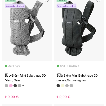
Oeko-Tex
Oeko-Tex
Versandkostenfrei
Versandkostenfrei
Auf Lager
8 VERFÜGBAR
(8)
(33)
BabyBjörn Mini Babytrage 3D
BabyBjörn Mini Babytrage 3D
Mesh, Grey
Jersey, Schwarzgrau
119,99 €
119,99 €