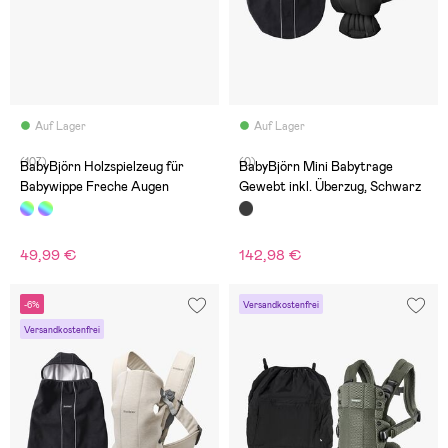
Auf Lager
Auf Lager
(107)
(0)
BabyBjörn Holzspielzeug für
BabyBjörn Mini Babytrage
Babywippe Freche Augen
Gewebt inkl. Überzug, Schwarz
49,99 €
142,98 €
-6%
Versandkostenfrei
Versandkostenfrei