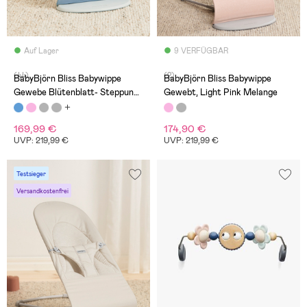
Auf Lager
9 VERFÜGBAR
(44)
(2)
BabyBjörn Bliss Babywippe
BabyBjörn Bliss Babywippe
Gewebe Blütenblatt- Steppung,
Gewebt, Light Pink Melange
Blau
169,99 €
174,90 €
UVP: 219,99 €
UVP: 219,99 €
Testsieger
Versandkostenfrei