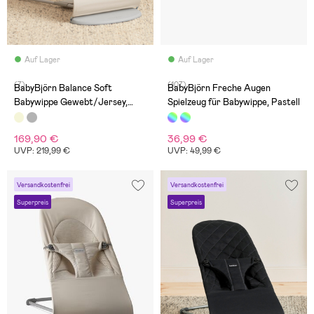
Auf Lager
Auf Lager
(7)
(107)
BabyBjörn Balance Soft
BabyBjörn Freche Augen
Babywippe Gewebt/Jersey,
Spielzeug für Babywippe, Pastell
Beige
169,90 €
36,99 €
UVP: 219,99 €
UVP: 49,99 €
Versandkostenfrei
Versandkostenfrei
Superpreis
Superpreis