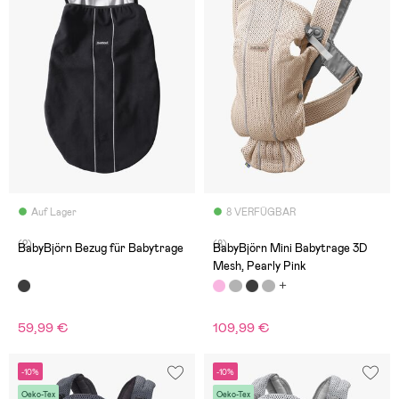
Auf Lager
8 VERFÜGBAR
(2)
(8)
BabyBjörn Bezug für Babytrage
BabyBjörn Mini Babytrage 3D
Mesh, Pearly Pink
59,99 €
109,99 €
-10%
-10%
Oeko-Tex
Oeko-Tex