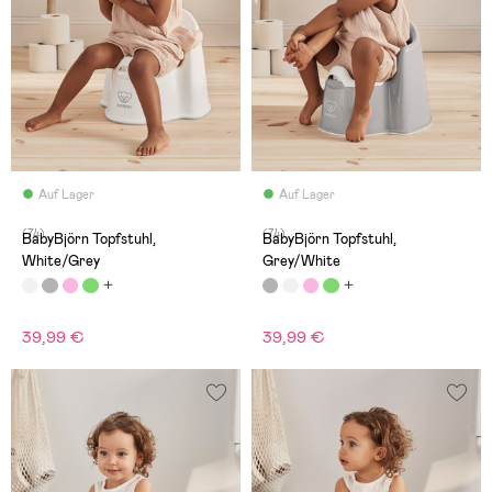
Auf Lager
Auf Lager
(74)
(74)
BabyBjörn Topfstuhl,
BabyBjörn Topfstuhl,
White/Grey
Grey/White
39,99 €
39,99 €