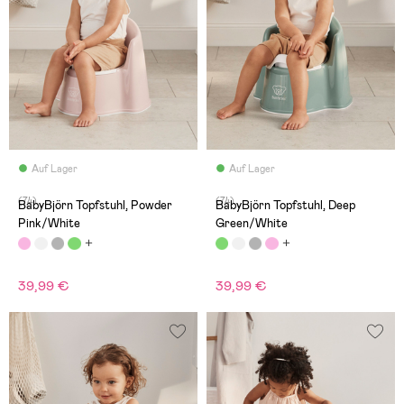
Auf Lager
Auf Lager
(74)
(74)
BabyBjörn Topfstuhl, Powder
BabyBjörn Topfstuhl, Deep
Pink/White
Green/White
39,99 €
39,99 €