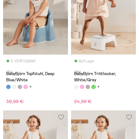
6 VERFÜGBAR
Auf Lager
(74)
(39)
BabyBjörn Topfstuhl, Deep
BabyBjörn Tritthocker,
Blue/White
White/Grey
39,99 €
24,99 €