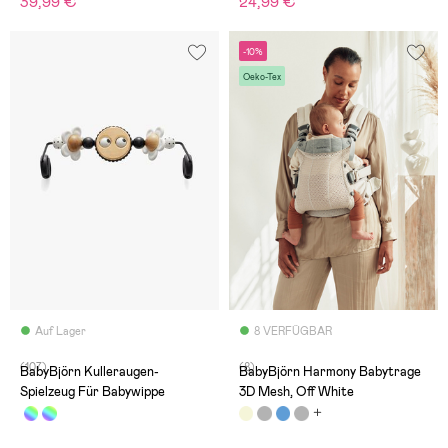
39,99 €
24,99 €
-10%
Oeko-Tex
Auf Lager
8 VERFÜGBAR
(107)
(8)
BabyBjörn Kulleraugen-
BabyBjörn Harmony Babytrage
Spielzeug Für Babywippe
3D Mesh, Off White