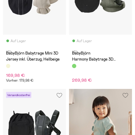
Auf Lager
Auf Lager
(0)
(0)
BabyBjörn Babytrage Mini 3D
BabyBjörn
Jersey inkl. Überzug, Hellbeige
Harmony Babytrage 3D
Mesh inkl. Regenüberzug, Dunke
lgrün
169,98 €
269,98 €
Vorher: 179,98 €
Versandkostenfrei