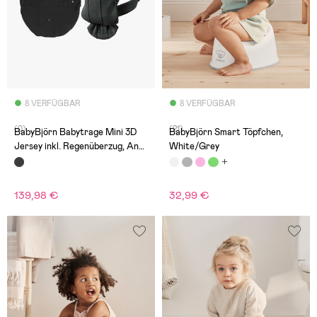
8 VERFÜGBAR
8 VERFÜGBAR
(0)
(21)
BabyBjörn Babytrage Mini 3D
BabyBjörn Smart Töpfchen,
Jersey inkl. Regenüberzug, Anth
White/Grey
razit
139,98 €
32,99 €