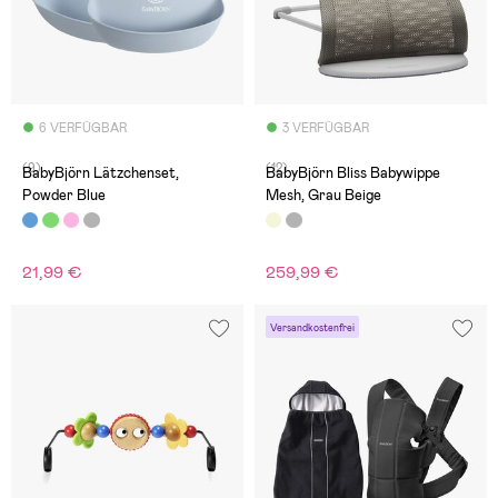
6 VERFÜGBAR
3 VERFÜGBAR
(9)
(12)
BabyBjörn Lätzchenset,
BabyBjörn Bliss Babywippe
Powder Blue
Mesh, Grau Beige
21,99 €
259,99 €
Versandkostenfrei