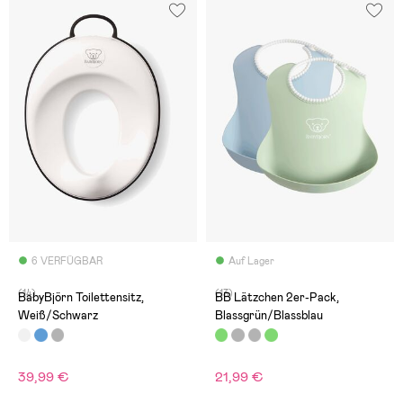
6 VERFÜGBAR
Auf Lager
(14)
(13)
BabyBjörn Toilettensitz,
BB Lätzchen 2er-Pack,
Weiß/Schwarz
Blassgrün/Blassblau
39,99 €
21,99 €