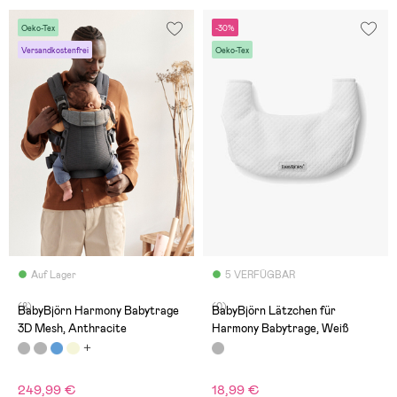
Oeko-Tex
-30%
Versandkostenfrei
Oeko-Tex
Auf Lager
5 VERFÜGBAR
(8)
(0)
BabyBjörn Harmony Babytrage
BabyBjörn Lätzchen für
3D Mesh, Anthracite
Harmony Babytrage, Weiß
249,99 €
18,99 €