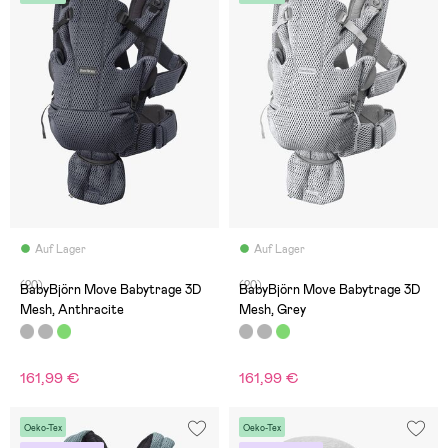
Auf Lager
Auf Lager
(20)
(20)
BabyBjörn Move Babytrage 3D
BabyBjörn Move Babytrage 3D
Mesh, Anthracite
Mesh, Grey
161,99 €
161,99 €
Oeko-Tex
Oeko-Tex