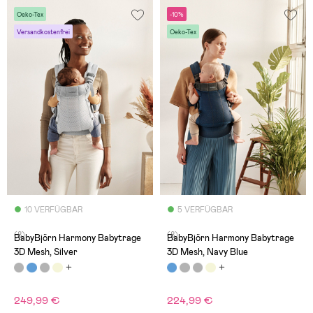
Oeko-Tex
-10%
Versandkostenfrei
Oeko-Tex
10 VERFÜGBAR
5 VERFÜGBAR
(8)
(8)
BabyBjörn Harmony Babytrage
BabyBjörn Harmony Babytrage
3D Mesh, Silver
3D Mesh, Navy Blue
249,99 €
224,99 €