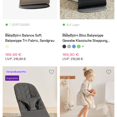
7 VERFÜGBAR
Auf Lager
(2)
(43)
BabyBjörn Balance Soft
BabyBjörn Bliss Babywippe
Babywippe Tri-Fabric, Sandgrau
Gewebe Klassische Steppung,
Schwarz
169,99 €
169,90 €
UVP: 219,99 €
UVP: 219,99 €
Versandkostenfrei
Superpreis