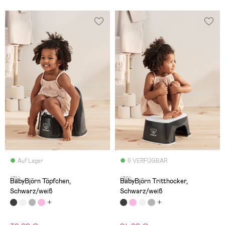
Auf Lager
6 VERFÜGBAR
(74)
(39)
BabyBjörn Töpfchen,
BabyBjörn Tritthocker,
Schwarz/weiß
Schwarz/weiß