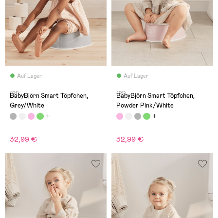
Auf Lager
Auf Lager
(21)
(21)
BabyBjörn Smart Töpfchen,
BabyBjörn Smart Töpfchen,
Grey/White
Powder Pink/White
32,99 €
32,99 €