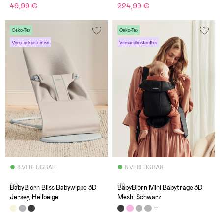
49,99 €
224,99 €
Oeko-Tex
Oeko-Tex
Versandkostenfrei
Versandkostenfrei
8 VERFÜGBAR
8 VERFÜGBAR
(5)
(8)
BabyBjörn Bliss Babywippe 3D
BabyBjörn Mini Babytrage 3D
Jersey, Hellbeige
Mesh, Schwarz