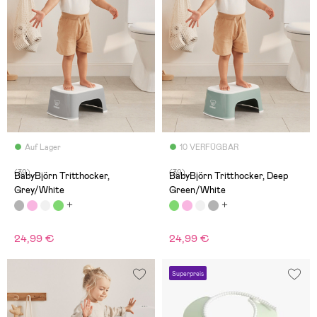
Auf Lager
10 VERFÜGBAR
(39)
(39)
BabyBjörn Tritthocker,
BabyBjörn Tritthocker, Deep
Grey/White
Green/White
24,99 €
24,99 €
Superpreis