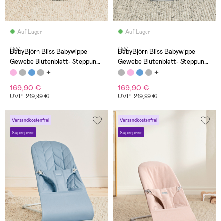
Auf Lager
Auf Lager
(44)
(44)
BabyBjörn Bliss Babywippe
BabyBjörn Bliss Babywippe
Gewebe Blütenblatt- Steppung,
Gewebe Blütenblatt- Steppung,
Altrosa
Hellgrau
169,90 €
169,90 €
UVP: 219,99 €
UVP: 219,99 €
Versandkostenfrei
Versandkostenfrei
Superpreis
Superpreis