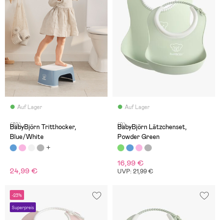
Auf Lager
Auf Lager
(39)
(9)
BabyBjörn Tritthocker,
BabyBjörn Lätzchenset,
Blue/White
Powder Green
16,99 €
24,99 €
UVP: 21,99 €
-23%
Superpreis