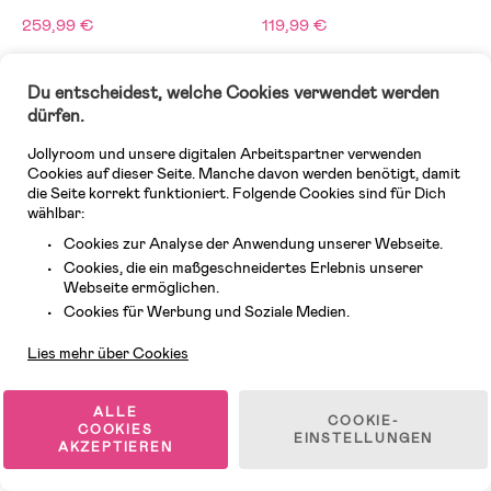
259,99 €
119,99 €
Oeko-Tex
-8%
Du entscheidest, welche Cookies verwendet werden
Versandkostenfrei
Oeko-Tex
dürfen.
Jollyroom und unsere digitalen Arbeitspartner verwenden
Cookies auf dieser Seite. Manche davon werden benötigt, damit
die Seite korrekt funktioniert. Folgende Cookies sind für Dich
wählbar:
Cookies zur Analyse der Anwendung unserer Webseite.
Cookies, die ein maßgeschneidertes Erlebnis unserer
Webseite ermöglichen.
Kundendienst
Cookies für Werbung und Soziale Medien.
Lies mehr über Cookies
3 VERFÜGBAR
Auf Lager
ALLE
COOKIE-
(8)
(33)
BabyBjörn Harmony Babytrage
BabyBjörn Mini Babytrage 3D
COOKIES
EINSTELLUNGEN
AKZEPTIEREN
3D Mesh, Rosa
Jersey, Hellbeige