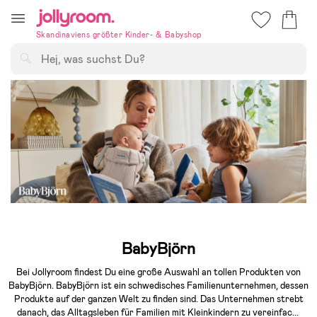
Hoppa
till
Skandinaviens größter Kinder- & Babyshop
innehållet
Suchen
BabyBjörn
Bei Jollyroom findest Du eine große Auswahl an tollen Produkten von
BabyBjörn. BabyBjörn ist ein schwedisches Familienunternehmen, dessen
Produkte auf der ganzen Welt zu finden sind. Das Unternehmen strebt
danach, das Alltagsleben für Familien mit Kleinkindern zu vereinfac
...