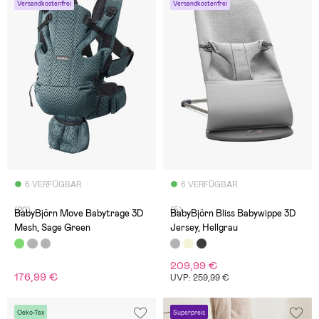
Versandkostenfrei
Versandkostenfrei
6 VERFÜGBAR
6 VERFÜGBAR
(20)
(5)
BabyBjörn Move Babytrage 3D
BabyBjörn Bliss Babywippe 3D
Mesh, Sage Green
Jersey, Hellgrau
209,99 €
176,99 €
UVP: 259,99 €
Oeko-Tex
Superpreis