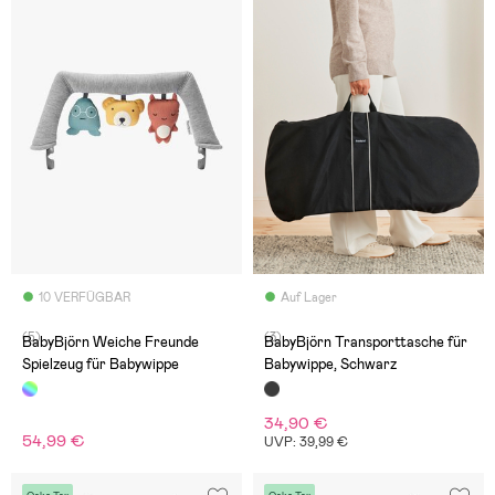
10 VERFÜGBAR
Auf Lager
(5)
(3)
BabyBjörn Weiche Freunde
BabyBjörn Transporttasche für
Spielzeug für Babywippe
Babywippe, Schwarz
34,90 €
54,99 €
UVP: 39,99 €