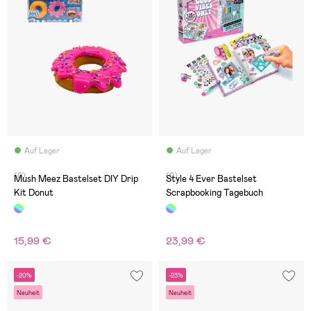
Auf Lager
Auf Lager
(0)
(0)
Mush Meez Bastelset DIY Drip
Style 4 Ever Bastelset
Kit Donut
Scrapbooking Tagebuch
15,99 €
23,99 €
-20%
-23%
Neuheit
Neuheit