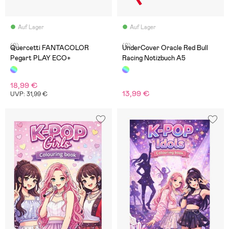
Auf Lager
Auf Lager
(0)
(0)
Quercetti FANTACOLOR
UnderCover Oracle Red Bull
Pegart PLAY ECO+
Racing Notizbuch A5
18,99 €
13,99 €
UVP: 31,99 €