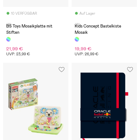
10 VERFÜGBAR
Auf Lager
(0)
(0)
BS Toys Mosaikplatte mit
Kids Concept Bastelkiste
Stiften
Mosaik
21,99 €
19,99 €
UVP: 23,99 €
UVP: 26,99 €