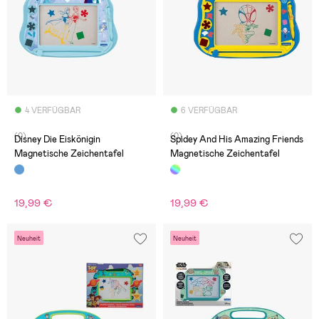
4 VERFÜGBAR
6 VERFÜGBAR
(0)
(0)
Disney Die Eiskönigin
Spidey And His Amazing Friends
Magnetische Zeichentafel
Magnetische Zeichentafel
19,99 €
19,99 €
Neuheit
Neuheit