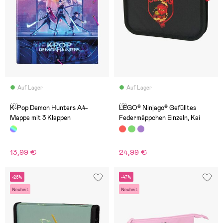
Auf Lager
Auf Lager
(0)
(0)
K-Pop Demon Hunters A4-
LEGO® Ninjago® Gefülltes
Mappe mit 3 Klappen
Federmäppchen Einzeln, Kai
13,99 €
24,99 €
-26%
-47%
Neuheit
Neuheit