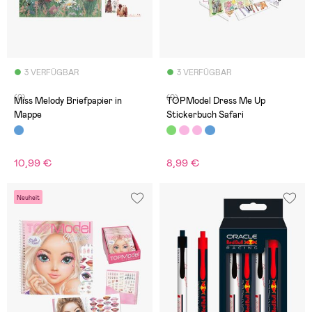
3 VERFÜGBAR
3 VERFÜGBAR
(0)
(0)
Miss Melody Briefpapier in
TOPModel Dress Me Up
Mappe
Stickerbuch Safari
10,99 €
8,99 €
Neuheit