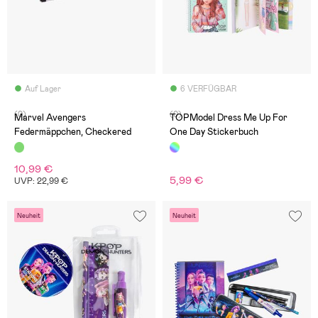
Auf Lager
6 VERFÜGBAR
(0)
(0)
Marvel Avengers
TOPModel Dress Me Up For
Federmäppchen, Checkered
One Day Stickerbuch
10,99 €
5,99 €
UVP: 22,99 €
Neuheit
Neuheit