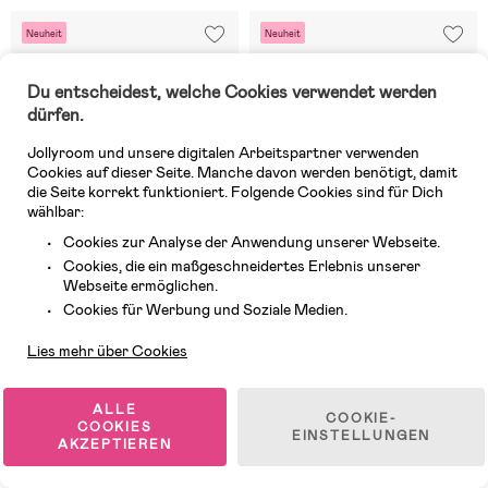
Neuheit
Neuheit
Du entscheidest, welche Cookies verwendet werden
dürfen.
Jollyroom und unsere digitalen Arbeitspartner verwenden
Cookies auf dieser Seite. Manche davon werden benötigt, damit
die Seite korrekt funktioniert. Folgende Cookies sind für Dich
wählbar:
Cookies zur Analyse der Anwendung unserer Webseite.
Cookies, die ein maßgeschneidertes Erlebnis unserer
Webseite ermöglichen.
Kundendienst
Cookies für Werbung und Soziale Medien.
3 VERFÜGBAR
3 VERFÜGBAR
Lies mehr über Cookies
(1)
(0)
Dino World Gefülltes Dreifach-
TOPModel Gefülltes Dreifach-
Federmäppchen
Federmäppchen 37 Teile
ALLE
COOKIE-
Festival Fun
COOKIES
EINSTELLUNGEN
AKZEPTIEREN
40 €
52,99 €
UVP: 52,99 €