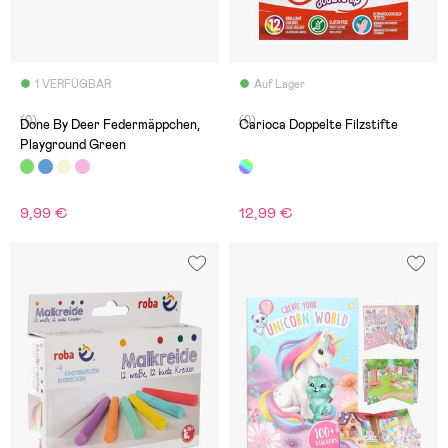
1 VERFÜGBAR
Auf Lager
(0)
(0)
Done By Deer Federmäppchen,
Carioca Doppelte Filzstifte
Playground Green
9,99 €
12,99 €