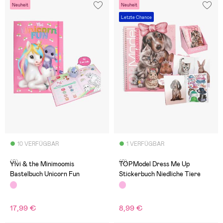
Neuheit
Neuheit
Letzte Chance
10 VERFÜGBAR
1 VERFÜGBAR
(0)
(0)
Ylvi & the Minimoomis
TOPModel Dress Me Up
Bastelbuch Unicorn Fun
Stickerbuch Niedliche Tiere
17,99 €
8,99 €