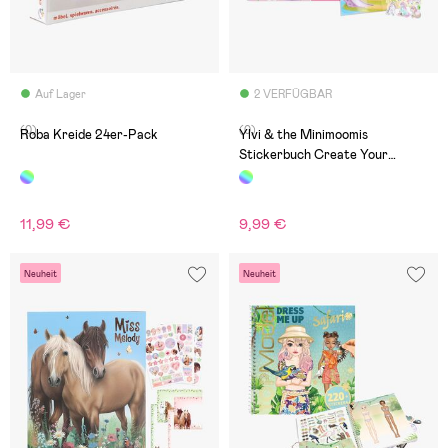
Auf Lager
2 VERFÜGBAR
(0)
(0)
Roba Kreide 24er-Pack
Ylvi & the Minimoomis
Stickerbuch Create Your
Unicorn World
11,99 €
9,99 €
Neuheit
Neuheit