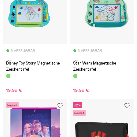
6 VERFÜGBAR
6 VERFÜGBAR
(0)
(0)
Disney Toy Story Magnetische
Star Wars Magnetische
Zeichentafel
Zeichentafel
19,99 €
19,99 €
Neuheit
-26%
Neuheit