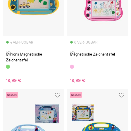
4 VERFÜGBAR
6 VERFÜGBAR
(0)
(0)
Minions Magnetische
Magnetische Zeichentafel
Zeichentafel
19,99 €
19,99 €
Neuheit
Neuheit