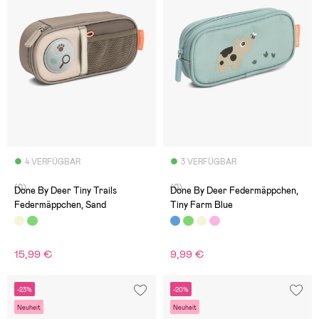
4 VERFÜGBAR
3 VERFÜGBAR
(0)
(0)
Done By Deer Tiny Trails
Done By Deer Federmäppchen,
Federmäppchen, Sand
Tiny Farm Blue
15,99 €
9,99 €
-23%
-20%
Neuheit
Neuheit