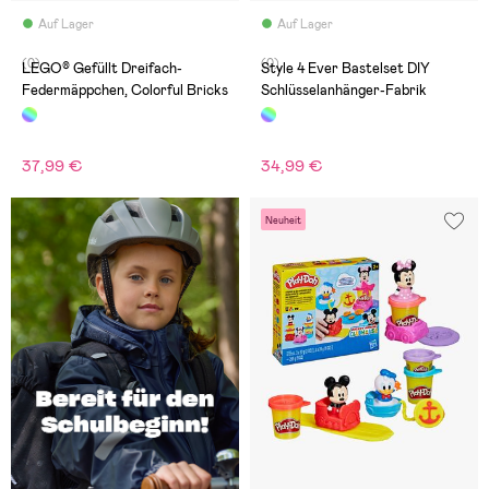
Auf Lager
Auf Lager
(0)
(0)
LEGO® Gefüllt Dreifach-
Style 4 Ever Bastelset DIY
Federmäppchen, Colorful Bricks
Schlüsselanhänger-Fabrik
37,99 €
34,99 €
Neuheit