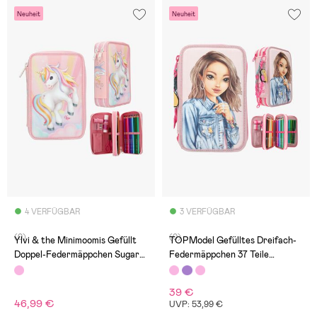
Neuheit
Neuheit
4 VERFÜGBAR
3 VERFÜGBAR
(0)
(0)
Ylvi & the Minimoomis Gefüllt
TOPModel Gefülltes Dreifach-
Doppel-Federmäppchen Sugar
Federmäppchen 37 Teile
Pop
Capybara
39 €
46,99 €
UVP: 53,99 €