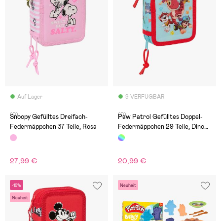
Auf Lager
9 VERFÜGBAR
(0)
(0)
Snoopy Gefülltes Dreifach-
Paw Patrol Gefülltes Doppel-
Federmäppchen 37 Teile, Rosa
Federmäppchen 29 Teile, Dino
Rescue
27,99 €
20,99 €
-19%
Neuheit
Neuheit