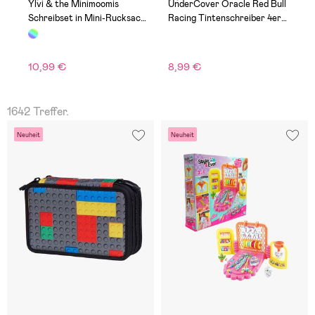
Ylvi & the Minimoomis
UnderCover Oracle Red Bull
T
Schreibset in Mini-Rucksack
Racing Tintenschreiber 4er-
O
mit Karabinerverschluss
Pack
10,99 €
8,99 €
5
1642 Treffer.
Neuheit
Neuheit