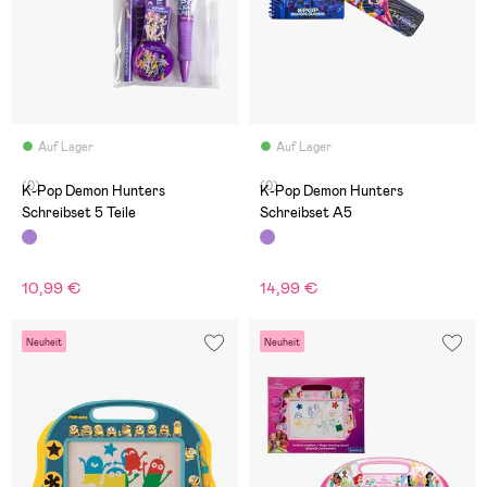
Auf Lager
Auf Lager
(0)
(0)
K-Pop Demon Hunters
K-Pop Demon Hunters
Schreibset 5 Teile
Schreibset A5
10,99 €
14,99 €
Neuheit
Neuheit