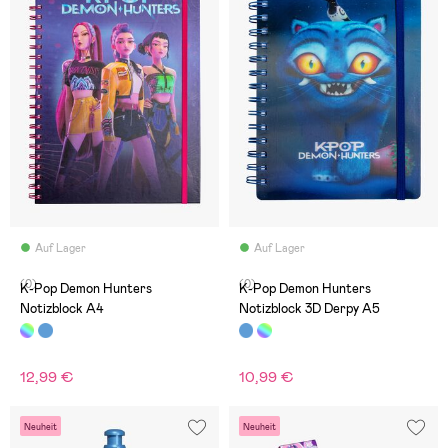
Auf Lager
Auf Lager
(0)
(0)
K-Pop Demon Hunters
K-Pop Demon Hunters
Notizblock A4
Notizblock 3D Derpy A5
12,99 €
10,99 €
Neuheit
Neuheit