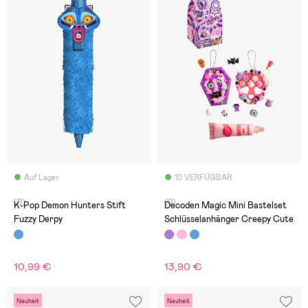
Auf Lager
10 VERFÜGBAR
(0)
(0)
K-Pop Demon Hunters Stift
Decoden Magic Mini Bastelset
Fuzzy Derpy
Schlüsselanhänger Creepy Cute
10,99 €
13,90 €
Neuheit
Neuheit