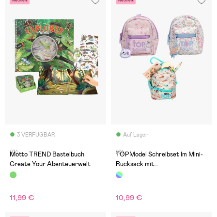
3 VERFÜGBAR
Auf Lager
(0)
(0)
Motto TREND Bastelbuch
TOPModel Schreibset Im Mini-
Create Your Abenteuerwelt
Rucksack mit
Karabinerverschluss
11,99 €
10,99 €