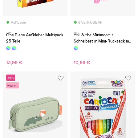
Auf Lager
8 VERFÜGBAR
(0)
(0)
One Piece Aufkleber Multipack
Ylvi & the Minimoomis
25 Teile
Schreibset in Mini-Rucksack mit
Karabinerverschluss
13,99 €
10,99 €
-23%
Neuheit