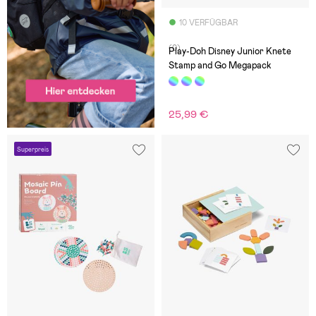
10 VERFÜGBAR
(0)
Play-Doh Disney Junior Knete
Stamp and Go Megapack
25,99 €
Superpreis