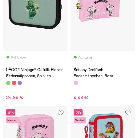
Auf Lager
Auf Lager
(0)
(0)
LEGO® Ninjago® Gefüllt Einzeln
Snoopy Dreifach-
Federmäppchen, Spinjitzu
Federmäppchen, Rosa
Master
24,99 €
9,99 €
-24%
-25%
Neuheit
Neuheit