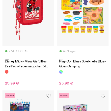
9 VERFÜGBAR
Auf Lager
(0)
(0)
Disney Micky Maus Gefülltes
Play-Doh Bluey Spielknete Bluey
Dreifach-Federmäppchen 37
Goes Camping
Teile, Mickey & Friends Racing
25,99 €
25,99 €
Neuheit
Neuheit