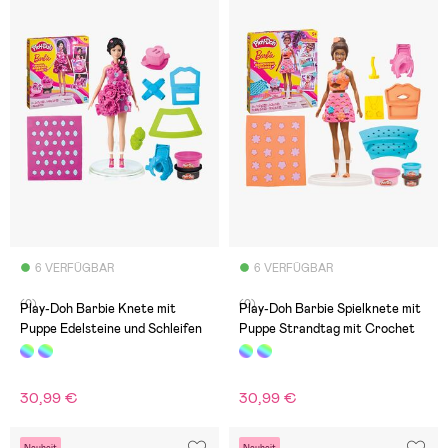
6 VERFÜGBAR
6 VERFÜGBAR
(0)
(0)
Play-Doh Barbie Knete mit
Play-Doh Barbie Spielknete mit
Puppe Edelsteine und Schleifen
Puppe Strandtag mit Crochet
30,99 €
30,99 €
Neuheit
Neuheit