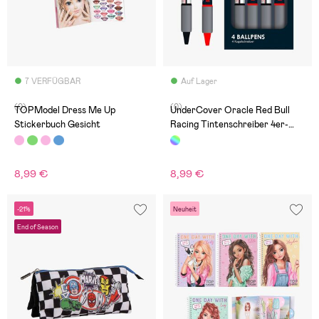
7 VERFÜGBAR
Auf Lager
(0)
(0)
TOPModel Dress Me Up
UnderCover Oracle Red Bull
Stickerbuch Gesicht
Racing Tintenschreiber 4er-
Pack
8,99 €
8,99 €
-21%
Neuheit
End of Season