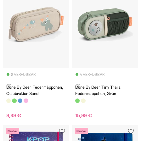
2 VERFÜGBAR
4 VERFÜGBAR
(0)
(0)
Done By Deer Federmäppchen,
Done By Deer Tiny Trails
Celebration Sand
Federmäppchen, Grün
9,99 €
15,99 €
Neuheit
Neuheit