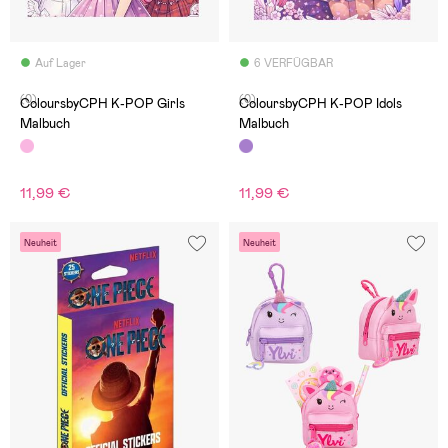
Auf Lager
6 VERFÜGBAR
(0)
(0)
ColoursbyCPH K-POP Girls
ColoursbyCPH K-POP Idols
Malbuch
Malbuch
11,99 €
11,99 €
Neuheit
Neuheit