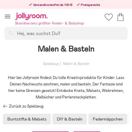
Hoppa
Versandkostenfrei ab 100 €
Preisgarantie
till
Freiwilliges 365-Tage-Rückgaberecht
innehållet
Bestelle heute, dann versenden wir direkt nach dem Feiertag
Skandinaviens größter Kinder- & Babyshop
Suchen
Malen & Basteln
Spielzeug
Malen & Basteln
Hier bei Jollyroom findest Du tolle Kreativprodukte für Kinder. Lass
Deinen Nachwuchs zeichnen, malen und basteln. Der Fantasie sind
hier keine Grenzen gesetzt! Entdecke Knete, Malsets, Webrahmen,
Malbücher und Perlensteckplatten.
Zurück zu Spielzeug
Buntstifte & Malsets
DIY & Basteln
Federmäppchen