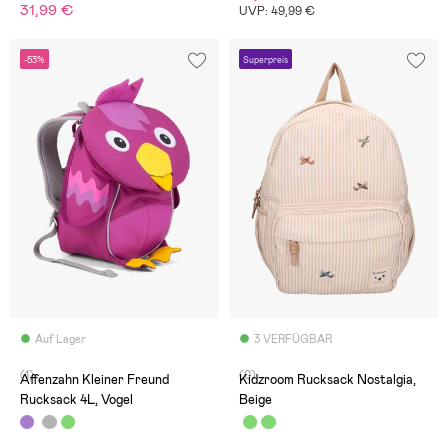
31,99 €
UVP: 49,99 €
-53%
Superpreis
Auf Lager
3 VERFÜGBAR
(1)
(0)
Affenzahn Kleiner Freund
Kidzroom Rucksack Nostalgia,
Rucksack 4L, Vogel
Beige