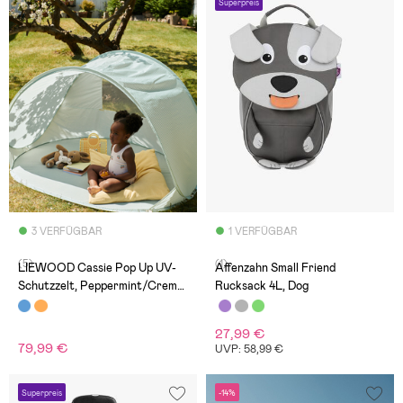
Superpreis
3 VERFÜGBAR
1 VERFÜGBAR
(5)
(1)
LIEWOOD Cassie Pop Up UV-
Affenzahn Small Friend
Schutzzelt, Peppermint/Creme
Rucksack 4L, Dog
de la creme
27,99 €
79,99 €
UVP: 58,99 €
Superpreis
-14%