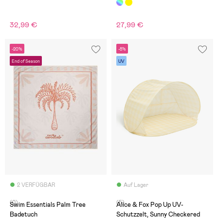
Day
32,99 €
27,99 €
-20%
-8%
End of Season
UV
2 VERFÜGBAR
Auf Lager
(0)
(5)
Swim Essentials Palm Tree
Alice & Fox Pop Up UV-
Badetuch
Schutzzelt, Sunny Checkered