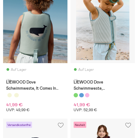
Auf Lager
Auf Lager
(6)
(1)
LIEWOOD Dove
LIEWOOD Dove
Schwimmweste, It Comes In
Schwimmweste,
Waves/Peppermint
Peppermint/Sandy
41,99 €
41,99 €
UVP: 49,99 €
UVP: 52,99 €
Versandkostenfrei
Neuheit