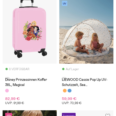
UV
8 VERFÜGBAR
Auf Lager
(0)
(5)
Disney Prinzessinnen Koffer
LIEWOOD Cassie Pop Up UV-
38L, Magical
Schutzzelt, Sea
Creature/Sandy
82,99 €
59,99 €
UVP: 91,99 €
UVP: 70,99 €
-15%
Superpreis