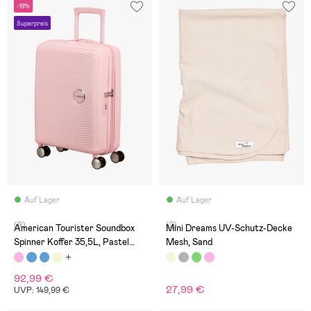
-19%
Superpreis
Auf Lager
Auf Lager
(9)
(2)
American Tourister Soundbox
Mini Dreams UV-Schutz-Decke
Spinner Koffer 35,5L, Pastel
Mesh, Sand
Pink
92,99 €
27,99 €
UVP: 149,99 €