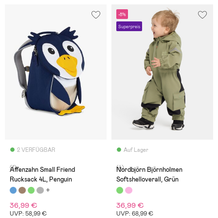
-8%
Superpreis
2 VERFÜGBAR
Auf Lager
(1)
(4)
Affenzahn Small Friend
Nordbjörn Björnholmen
Rucksack 4L, Penguin
Softshelloverall, Grün
36,99 €
36,99 €
UVP: 58,99 €
UVP: 68,99 €