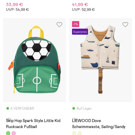
33,99 €
41,99 €
UVP: 54,99 €
UVP: 52,99 €
-7%
Superpreis
8 VERFÜGBAR
Auf Lager
(0)
(6)
Skip Hop Spark Style Little Kid
LIEWOOD Dove
Rucksack Fußball
Schwimmweste, Sailing/Sandy