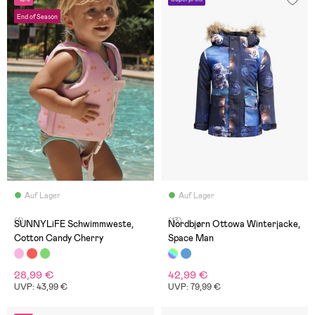
End of Season
Auf Lager
Auf Lager
(1)
(13)
SUNNYLiFE Schwimmweste,
Nordbjørn Ottowa Winterjacke,
Cotton Candy Cherry
Space Man
28,99 €
42,99 €
UVP: 43,99 €
UVP: 79,99 €