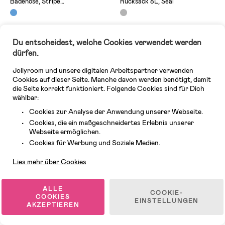
Badehose, Stripe
Rucksack 8L, Seal
Peppermint/Crisp White
31,99 €
35,99 €
UVP: 34,99 €
UVP: 67,99 €
Du entscheidest, welche Cookies verwendet werden
dürfen.
Superpreis
Superpreis
Jollyroom und unsere digitalen Arbeitspartner verwenden
Cookies auf dieser Seite. Manche davon werden benötigt, damit
die Seite korrekt funktioniert. Folgende Cookies sind für Dich
wählbar:
Cookies zur Analyse der Anwendung unserer Webseite.
Cookies, die ein maßgeschneidertes Erlebnis unserer
Webseite ermöglichen.
Kundendienst
Cookies für Werbung und Soziale Medien.
Lies mehr über Cookies
ALLE
COOKIE-
COOKIES
EINSTELLUNGEN
7 VERFÜGBAR
Auf Lager
AKZEPTIEREN
(0)
(29)
LIEWOOD Darla Mr Bear
Didriksons Pileglove Gefütterte