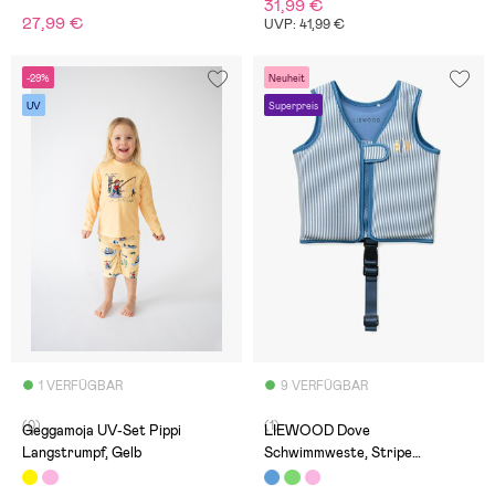
31,99 €
27,99 €
UVP: 41,99 €
-29%
Neuheit
UV
Superpreis
1 VERFÜGBAR
9 VERFÜGBAR
(0)
(1)
Geggamoja UV-Set Pippi
LIEWOOD Dove
Langstrumpf, Gelb
Schwimmweste, Stripe
Riverside/Creme de la Creme