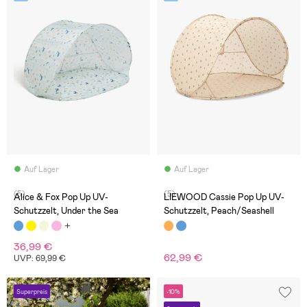
Auf Lager
Auf Lager
(5)
(5)
Alice & Fox Pop Up UV-
LIEWOOD Cassie Pop Up UV-
Schutzzelt, Under the Sea
Schutzzelt, Peach/Seashell
36,99 €
62,99 €
UVP: 69,99 €
Superpreis
-10%