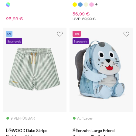
36,99 €
23,99 €
UVP: 69,99 €
UV
-14%
Superpreis
Superpreis
9 VERFÜGBAR
Auf Lager
(0)
(1)
LIEWOOD Duke Stripe
Affenzahn Large Friend