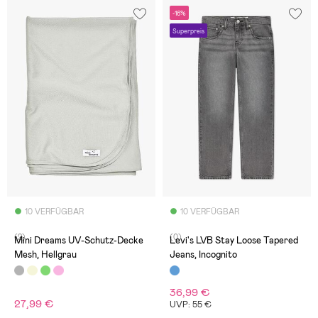
-16%
Superpreis
10 VERFÜGBAR
10 VERFÜGBAR
(2)
(0)
Mini Dreams UV-Schutz-Decke
Levi's LVB Stay Loose Tapered
Mesh, Hellgrau
Jeans, Incognito
36,99 €
27,99 €
UVP: 55 €