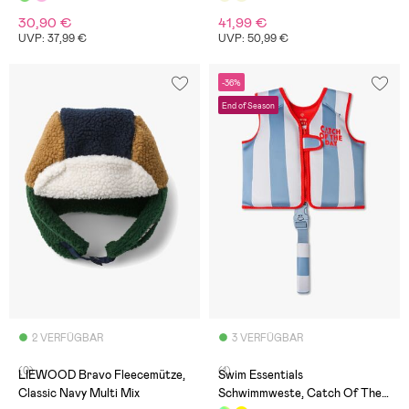
30,90 €
41,99 €
UVP: 37,99 €
UVP: 50,99 €
-36%
End of Season
2 VERFÜGBAR
3 VERFÜGBAR
(0)
(1)
LIEWOOD Bravo Fleecemütze,
Swim Essentials
Classic Navy Multi Mix
Schwimmweste, Catch Of The