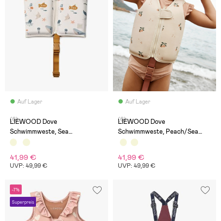
Auf Lager
Auf Lager
(6)
(6)
LIEWOOD Dove
LIEWOOD Dove
Schwimmweste, Sea
Schwimmweste, Peach/Sea
Creature/Sandy
Shell
41,99 €
41,99 €
UVP: 49,99 €
UVP: 49,99 €
-7%
Superpreis