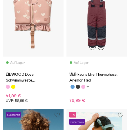
Auf Lager
Auf Lager
(2)
(30)
LIEWOOD Dove
Didriksons Idre Thermohose,
Schwimmweste,
Anemon Red
Sweethearts/Pale Tuscany
41,99 €
76,99 €
UVP: 52,99 €
Superpreis
-7%
Superpreis