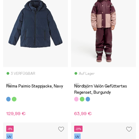
3 VERFÜGBAR
Auf Lager
(0)
(0)
Reima Paimio Steppjacke, Navy
Nordbjörn Valön Gefüttertes
Regenset, Burgundy
129,99 €
63,99 €
-8%
-21%
UV
UV