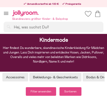
Hoppa
Versandkostenfrei ab 100 €
Preisgarantie
till
Freiwilliges 365-Tage-Rückgaberecht
innehållet
Bestellungen, die nach 12:00 Uhr eingehen, werden am nächsten Werktag versandt!
Skandinaviens größter Kinder- & Babyshop
Suchen
Kindermode
Hier findest Du wunderbare, skandinavische Kinderkleidung für Mädchen
und Jungen. Lass Dich inspirieren und entdecke Hosen, Jacken, Pullover,
Overalls und vieles mehr von beliebten Marken wie Didriksons,
Nordbjørn, Name It und mehr!
Accessoires
Bekleidungs- & Geschenksets
Bodys & Ones
Filter anwenden
Sortieren