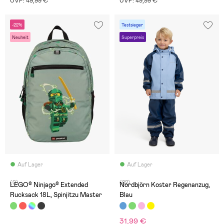
UVP: 49,99 €
UVP: 49,99 €
-22%
Testsieger
Neuheit
Superpreis
Auf Lager
Auf Lager
(0)
(82)
LEGO® Ninjago® Extended
Nordbjörn Koster Regenanzug,
Rucksack 18L, Spinjitzu Master
Blau
31,99 €