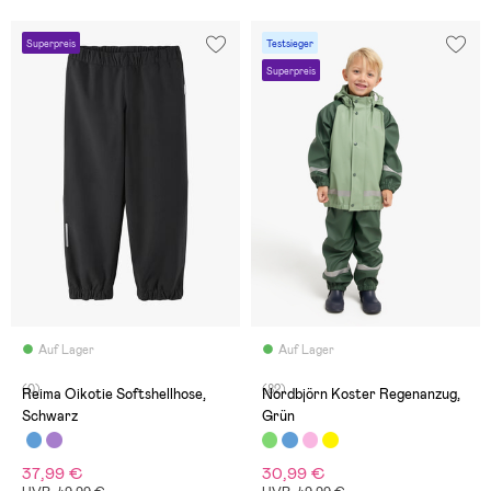
Superpreis
Testsieger
Superpreis
Auf Lager
Auf Lager
(0)
(82)
Reima Oikotie Softshellhose,
Nordbjörn Koster Regenanzug,
Schwarz
Grün
37,99 €
30,99 €