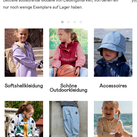
Bestelle auslaufende Modelle von Lieblingsmarken, von denen wir
Pr
nur noch wenige Exemplare auf Lager haben.
Softshellkleidung
Schöne
Accessoires
Outdoorkleidung