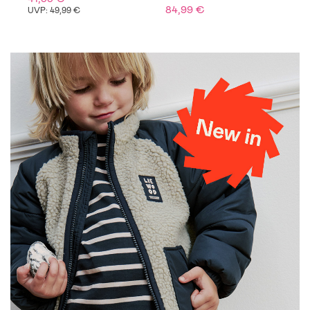
84,99 €
UVP: 49,99 €
U