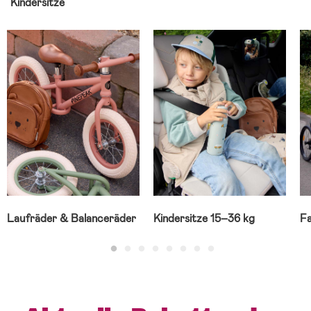
Kindersitze
Laufräder & Balanceräder
Kindersitze 15–36 kg
F