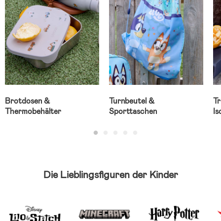
Brotdosen &
Turnbeutel &
Tr
Thermobehälter
Sporttaschen
Is
Die Lieblingsfiguren der Kinder