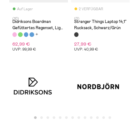
Auf Lager
2 VERFÜGBAR
(10)
(0)
(
Didriksons Boardman
Stranger Things Laptop 14,1"
A
Gefüttertes Regenset, Light
Rucksack, Schwarz/Grün
S
Heather Pink
G
62,99 €
27,99 €
9
UVP: 99,99 €
UVP: 40,99 €
U