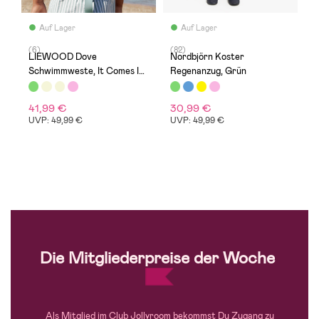
Auf Lager
Auf Lager
(6)
(82)
(
LIEWOOD Dove
Nordbjörn Koster
C
Schwimmweste, It Comes In
Regenanzug, Grün
N
Waves/Peppermint
41,99 €
30,99 €
3
UVP: 49,99 €
UVP: 49,99 €
U
Die Mitgliederpreise der Woche
Als Mitglied im Club Jollyroom bekommst Du Zugang zu