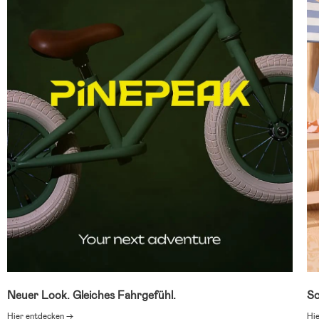
Neuer Look. Gleiches Fahrgefühl.
Sc
Hier entdecken →
Hi