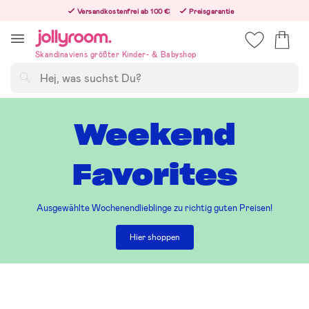
Hoppa
Versandkostenfrei ab 100 €
Preisgarantie
till
Freiwilliges 365-Tage-Rückgaberecht
innehållet
Bestelle heute, dann versenden wir direkt nach dem Feiertag
Skandinaviens größter Kinder- & Babyshop
Suchen
Weekend
Favorites
Ausgewählte Wochenendlieblinge zu richtig guten Preisen!
Hier shoppen