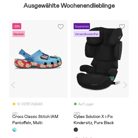
Ausgewählte Wochenendlieblinge
-29%
Superpreis
-
Neuheit
Versandkostenfrei
S
10 VERFÜGBAR
Auf Lager
(0)
(37)
(
Crocs Classic Stitch IAM
Cybex Solution X i-Fix
M
Pantoffeln, Multi
Kindersitz, Pure Black
R
S