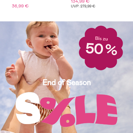
134,99 €
2
36,99 €
UVP: 279,99 €
U
Bereit für den
Schulstart!