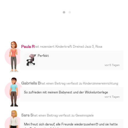
Paula R
hat rezensiert
Kinderkraft Dreirad Jazz 3, Rosa
Perfekt
vor 5 Tagen
Gabriella B
hat einen Beitrag verfasst zu
Kinderzimmereinrichtung
So zufrieden mit meinem Babynest und der Wickelunterlage
vor 4 Tagen
Sara S
hat einen Beitrag verfasst zu
Gewinnspiele
Mini freut sich darauf, alle Freunde wiederzusehen🥹 und sie hatte 