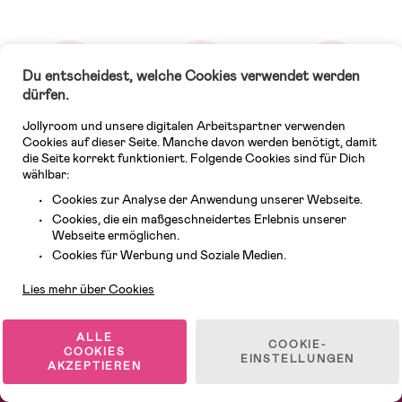
Du entscheidest, welche Cookies verwendet werden
dürfen.
Jollyroom und unsere digitalen Arbeitspartner verwenden
Schneller Versand
Große Auswahl
Alles für kleine & große
Cookies auf dieser Seite. Manche davon werden benötigt, damit
Kinder
die Seite korrekt funktioniert. Folgende Cookies sind für Dich
wählbar:
Cookies zur Analyse der Anwendung unserer Webseite.
Cookies, die ein maßgeschneidertes Erlebnis unserer
Webseite ermöglichen.
Kundendienst
Cookies für Werbung und Soziale Medien.
Lies mehr über Cookies
ALLE
COOKIE-
COOKIES
EINSTELLUNGEN
AKZEPTIEREN
Kundenservice
Bestellen und Bezahlen
AGB
Datenschutz