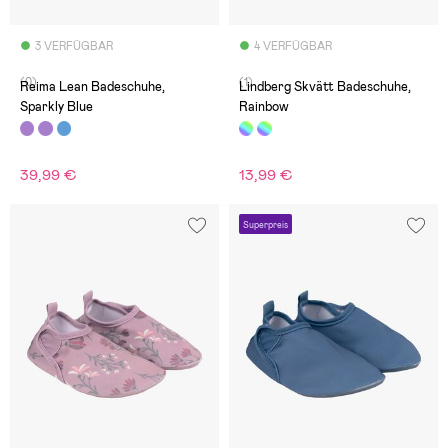
3 VERFÜGBAR
4 VERFÜGBAR
(0)
(1)
Reima Lean Badeschuhe,
Lindberg Skvätt Badeschuhe,
Sparkly Blue
Rainbow
39,99 €
13,99 €
Superpreis