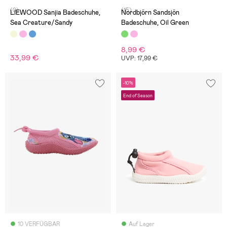
(0)
(15)
LIEWOOD Sanjia Badeschuhe,
Nordbjörn Sandsjön
Sea Creature/Sandy
Badeschuhe, Oil Green
8,99 €
33,99 €
UVP: 17,99 €
-10%
End of Season
10 VERFÜGBAR
Auf Lager