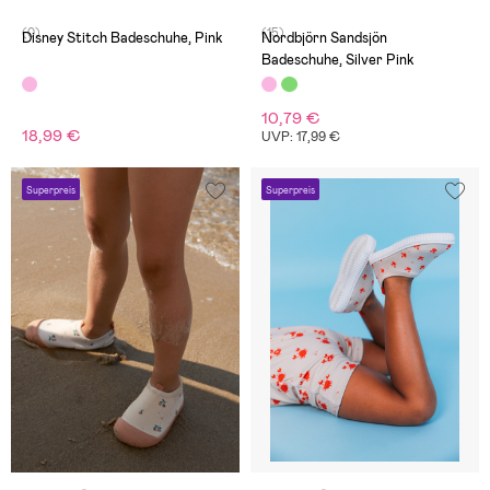
(0)
(15)
Disney Stitch Badeschuhe, Pink
Nordbjörn Sandsjön
Badeschuhe, Silver Pink
10,79 €
18,99 €
UVP: 17,99 €
Superpreis
Superpreis