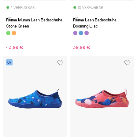
4 VERFÜGBAR
10 VERFÜGBAR
(0)
(0)
Reima Mumin Lean Badeschuhe,
Reima Lean Badeschuhe,
Stone Green
Booming Lilac
43,99 €
39,99 €
UV