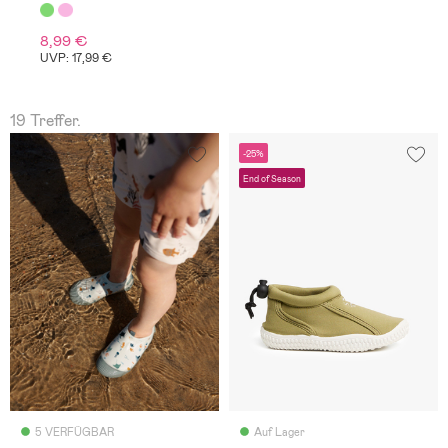
8,99 €
UVP: 17,99 €
19 Treffer.
-25%
End of Season
5 VERFÜGBAR
Auf Lager