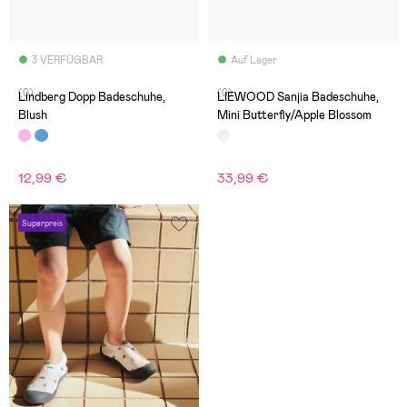
3 VERFÜGBAR
Auf Lager
(0)
(0)
Lindberg Dopp Badeschuhe,
LIEWOOD Sanjia Badeschuhe,
Blush
Mini Butterfly/Apple Blossom
12,99 €
33,99 €
Superpreis