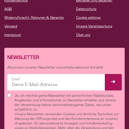
Kundenservice
Bestellen und Bezahlen
AGB
Datenschutz
Widerrufsrecht, Retouren & Garantie
Cookie settings
Versand
Unsere Verantwortung
Impressum
Über uns
NEWSLETTER
Abonniere unseren Newsletter und erhalte exklusive Vorteile!
Email*
Ja, ich möchte gerne Newsletter mit persönlichen Rabattcodes,
Angeboten und Informationen zu Neuheiten erhalten und stimme
der Verwendung meiner personenbezogenen Daten, wie unten
aufgeführt, zu.
Unsere Newsletter verwenden Cookies und ähnliche Techniken zur
Messung der Öffnungsrate und des Kundeninteresses an unseren
Angeboten, für personalisierte Anzeigen und Inhaltsmarketing
sowie zu Statistikzwecken. Mehr über die Verwendung und den