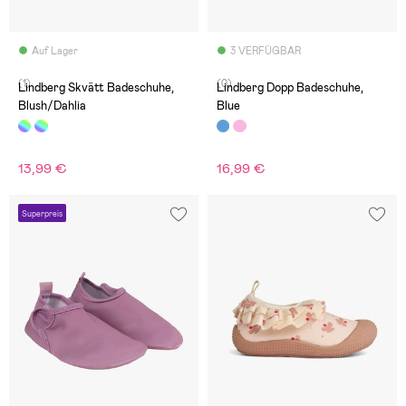
Auf Lager
3 VERFÜGBAR
(1)
(0)
Lindberg Skvätt Badeschuhe,
Lindberg Dopp Badeschuhe,
Blush/Dahlia
Blue
13,99 €
16,99 €
Superpreis