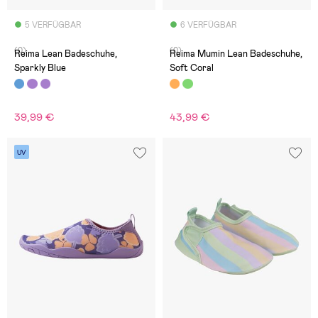
5 VERFÜGBAR
6 VERFÜGBAR
(0)
(0)
Reima Lean Badeschuhe,
Reima Mumin Lean Badeschuhe,
Sparkly Blue
Soft Coral
39,99 €
43,99 €
UV