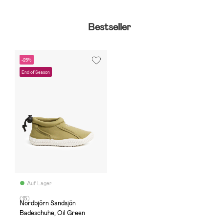
Bestseller
-25%
End of Season
Auf Lager
(15)
Nordbjörn Sandsjön
Badeschuhe, Oil Green