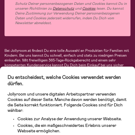
Schutz Deiner personenbezogenen Daten und Cookies kannst Du in
unseren Richtlinien zu
Datenschutz
und
Cookies
lesen. Du kannst
Deine Zustimmung zur Verwendung Deiner personenbezogenen
Daten und Cookies jederzeit widerrufen, indem Du Dich vom
Newsletter abmeldest.
Bei Jollyroom.at findest Du eine tolle Auswahl an Produkten für Familien mit
Kindern. Bei uns kannst Du schnell, einfach und stets zu niedrigen Preisen
einkaufen. Mit freiwilligem 365-Tage-Rückgaberecht und einem sehr
kompetenten Kundenservice kannst Du Dich beim Einkauf bei uns sicher
fühlen. In unserem Sortiment findest Du unter anderem Kinderwagen,
Autositze, Kinder- und Babymode, Produkte für Mütter und eine Menge
Du entscheidest, welche Cookies verwendet werden
fantastischer Einrichtungsgegenstände, Spielsachen, Babyprodukte und
dürfen.
vieles mehr. Wir haben Produkte von bekannten Herstellern wie Britax, Maxi-
Cosi, Hauck, Baby Jogger, Ergobaby, Didriksons, KidKraft, Ergobaby, Philips
Jollyroom und unsere digitalen Arbeitspartner verwenden
Avent, Jack Wolfskin, Cybex, LEGO und vielen mehr. Schau Dich um in
unserem vielfältigen Onlineshop für Kinder & Babys. Willkommen!
Cookies auf dieser Seite. Manche davon werden benötigt, damit
die Seite korrekt funktioniert. Folgende Cookies sind für Dich
wählbar:
Cookies zur Analyse der Anwendung unserer Webseite.
Cookies, die ein maßgeschneidertes Erlebnis unserer
Webseite ermöglichen.