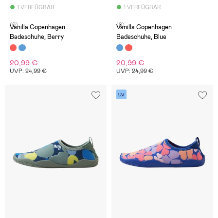
1 VERFÜGBAR
1 VERFÜGBAR
(0)
(0)
Vanilla Copenhagen
Vanilla Copenhagen
Badeschuhe, Berry
Badeschuhe, Blue
20,99 €
20,99 €
UVP: 24,99 €
UVP: 24,99 €
UV