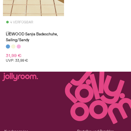
4 VERFÜGBAR
(0)
LIEWOOD Sanjia Badeschuhe,
Sailing/Sandy
31,99 €
UVP: 33,99 €