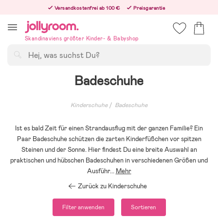
Hoppa
Versandkostenfrei ab 100 €
Preisgarantie
till
Freiwilliges 365-Tage-Rückgaberecht
innehållet
Bestelle heute, dann versenden wir direkt nach dem Feiertag
Skandinaviens größter Kinder- & Babyshop
Suchen
Badeschuhe
Kinderschuhe
Badeschuhe
Ist es bald Zeit für einen Strandausflug mit der ganzen Familie? Ein
Paar Badeschuhe schützen die zarten Kinderfüßchen vor spitzen
Steinen und der Sonne. Hier findest Du eine breite Auswahl an
praktischen und hübschen Badeschuhen in verschiedenen Größen und
Ausführ
...
Mehr
Zurück zu Kinderschuhe
Filter anwenden
Sortieren