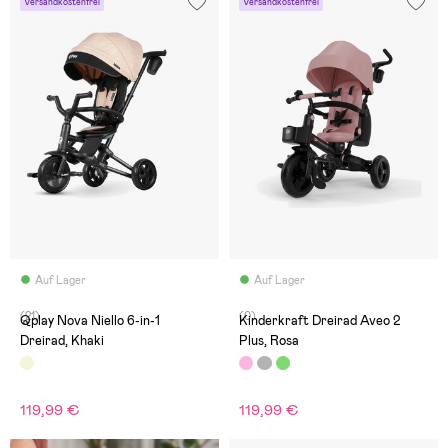
Versandkostenfrei
Versandkostenfrei
Auf Lager
Auf Lager
(21)
(0)
Qplay Nova Niello 6-in-1
Kinderkraft Dreirad Aveo 2
Dreirad, Khaki
Plus, Rosa
119,99 €
119,99 €