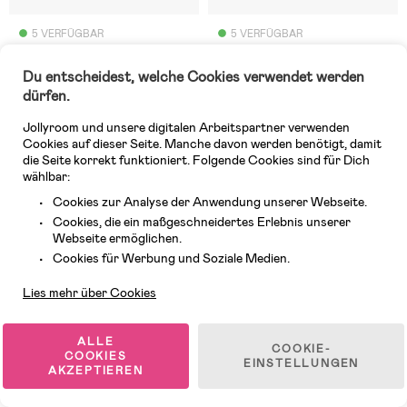
5 VERFÜGBAR
5 VERFÜGBAR
(0)
(0)
Thule Yepp Nexxt 2 Maxi Rack
Thule Yepp 2 Maxi Frame
Du entscheidest, welche Cookies verwendet werden
Mount Fahrradsitz, Black
Mount Fahrradsitz, Mid Blue
dürfen.
Jollyroom und unsere digitalen Arbeitspartner verwenden
Cookies auf dieser Seite. Manche davon werden benötigt, damit
149,99 €
159,99 €
die Seite korrekt funktioniert. Folgende Cookies sind für Dich
wählbar:
Neuheit
Neuheit
Cookies zur Analyse der Anwendung unserer Webseite.
Cookies, die ein maßgeschneidertes Erlebnis unserer
Versandkostenfrei
Versandkostenfrei
Webseite ermöglichen.
Kundendienst
Cookies für Werbung und Soziale Medien.
Lies mehr über Cookies
ALLE
COOKIE-
COOKIES
EINSTELLUNGEN
AKZEPTIEREN