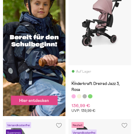
Auf Lager
(1)
Kinderkraft Dreirad Jazz 3,
Rosa
136,99 €
UVP: 139,99 €
Versandkostenfrei
Neuheit
Superpreis
Versandkostenfrei