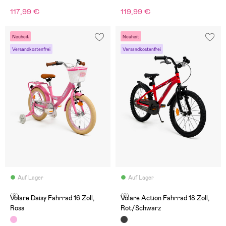
117,99 €
119,99 €
Neuheit
Neuheit
Versandkostenfrei
Versandkostenfrei
Auf Lager
Auf Lager
(0)
(0)
Volare Daisy Fahrrad 16 Zoll,
Volare Action Fahrrad 18 Zoll,
Rosa
Rot/Schwarz