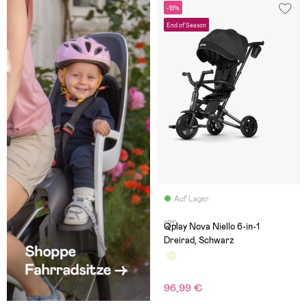
-19%
End of Season
Auf Lager
(21)
Qplay Nova Niello 6-in-1
Dreirad, Schwarz
96,99 €