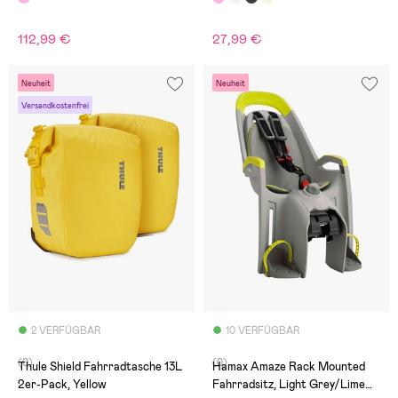
112,99 €
27,99 €
Neuheit
Neuheit
Versandkostenfrei
2 VERFÜGBAR
10 VERFÜGBAR
(0)
(0)
Thule Shield Fahrradtasche 13L
Hamax Amaze Rack Mounted
2er-Pack, Yellow
Fahrradsitz, Light Grey/Lime