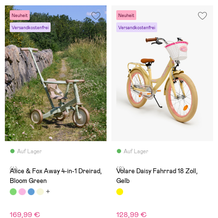
Neuheit
Neuheit
Versandkostenfrei
Versandkostenfrei
Auf Lager
Auf Lager
(4)
(0)
Alice & Fox Away 4-in-1 Dreirad,
Volare Daisy Fahrrad 18 Zoll,
Bloom Green
Gelb
169,99 €
128,99 €