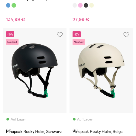
134,99 €
27,99 €
-18%
-18%
Neuheit
Neuheit
Auf Lager
Auf Lager
(0)
(0)
Pinepeak Rocky Helm, Schwarz
Pinepeak Rocky Helm, Beige