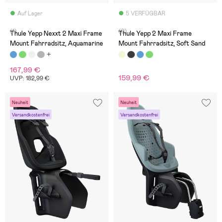
Auf Lager
5 VERFÜGBAR
(1)
(0)
Thule Yepp Nexxt 2 Maxi Frame
Thule Yepp 2 Maxi Frame
Mount Fahrradsitz, Aquamarine
Mount Fahrradsitz, Soft Sand
167,99 €
159,99 €
UVP: 182,99 €
Neuheit
Neuheit
Versandkostenfrei
Versandkostenfrei