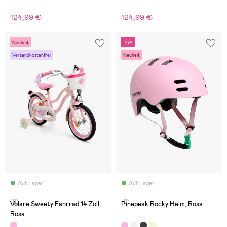
124,99 €
124,99 €
Neuheit
-18%
Versandkostenfrei
Neuheit
Auf Lager
Auf Lager
(0)
(0)
Volare Sweety Fahrrad 14 Zoll,
Pinepeak Rocky Helm, Rosa
Rosa