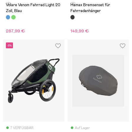
(0)
(0)
Volare Venom Fahrrad Light 20
Hamax Bremsenset für
Zoll, Blau
Fahrradanhänger
287,99 €
149,99 €
-8%
7 VERFÜGBAR
Auf Lager