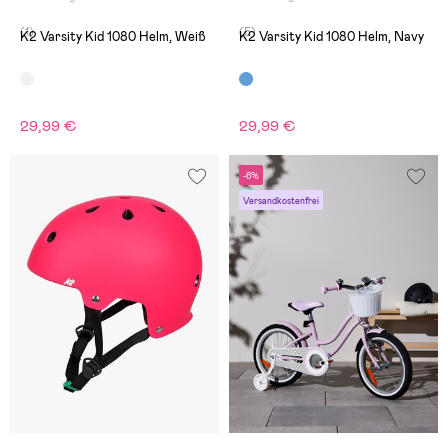
(1)
(5)
K2 Varsity Kid 1080 Helm, Weiß
K2 Varsity Kid 1080 Helm, Navy
29,99 €
29,99 €
-6%
Versandkostenfrei