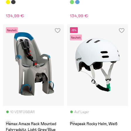
Green
134,99 €
134,99 €
Neuheit
-18%
Neuheit
10 VERFÜGBAR
Auf Lager
(0)
(0)
Hamax Amaze Rack Mounted
Pinepeak Rocky Helm, Weiß
Fahrradsitz, Light Grey/Blue