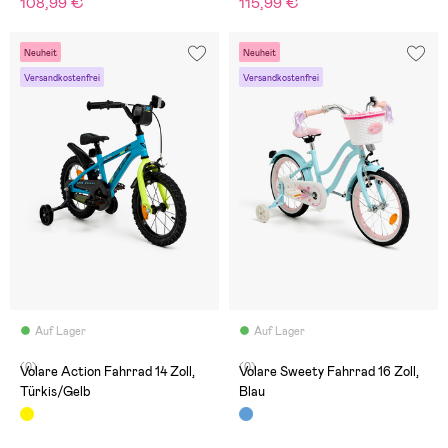
108,99 €
115,99 €
Neuheit
Neuheit
Versandkostenfrei
Versandkostenfrei
Auf Lager
Auf Lager
(0)
(0)
Volare Action Fahrrad 14 Zoll,
Volare Sweety Fahrrad 16 Zoll,
Türkis/Gelb
Blau