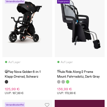
Versandkostenfrei
Superpreis
Auf Lager
Auf Lager
(1)
(2)
QPlay Nova Golden 6-in-1
Thule Ride Along 2 Frame
Klapp-Dreirad, Schwarz
Mount Fahrradsitz, Dark Gray
125,99 €
136,99 €
UVP: 187,99 €
UVP: 179,99 €
Versandkostenfrei