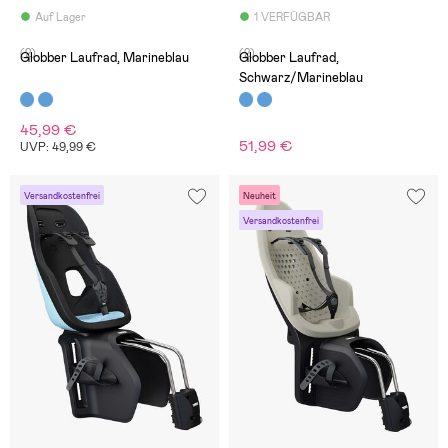
Auf Lager
1 VERFÜGBAR
(2)
(2)
Globber Laufrad, Marineblau
Globber Laufrad,
Schwarz/Marineblau
45,99 €
51,99 €
UVP: 49,99 €
Versandkostenfrei
Neuheit
Versandkostenfrei