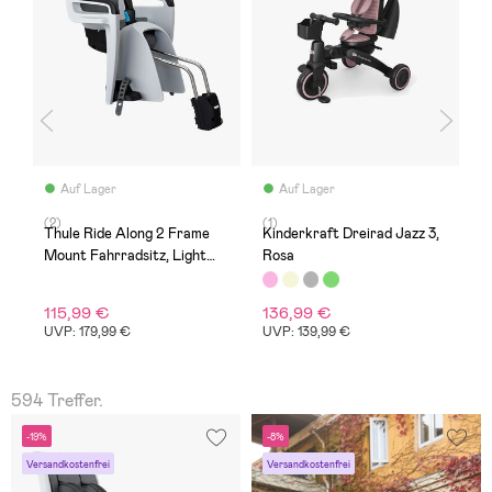
Auf Lager
Auf Lager
(2)
(1)
(
Thule Ride Along 2 Frame
Kinderkraft Dreirad Jazz 3,
T
Mount Fahrradsitz, Light
Rosa
M
Gray
G
115,99 €
136,99 €
1
UVP: 179,99 €
UVP: 139,99 €
U
594 Treffer.
-19%
-8%
Versandkostenfrei
Versandkostenfrei