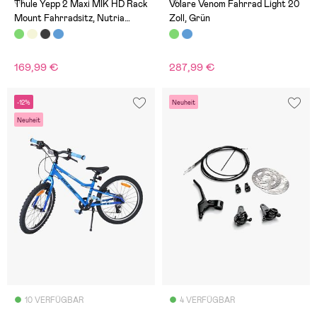
(1)
(0)
Thule Yepp 2 Maxi MIK HD Rack
Volare Venom Fahrrad Light 20
Mount Fahrradsitz, Nutria
Zoll, Grün
Green
169,99 €
287,99 €
-12%
Neuheit
Neuheit
10 VERFÜGBAR
4 VERFÜGBAR