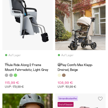
Auf Lager
Auf Lager
(2)
(6)
Thule Ride Along 2 Frame
QPlay Comfo Max Klapp-
Mount Fahrradsitz, Light Gray
Dreirad, Beige
115,99 €
108,99 €
UVP: 179,99 €
UVP: 151,99 €
Versandkostenfrei
End of Season