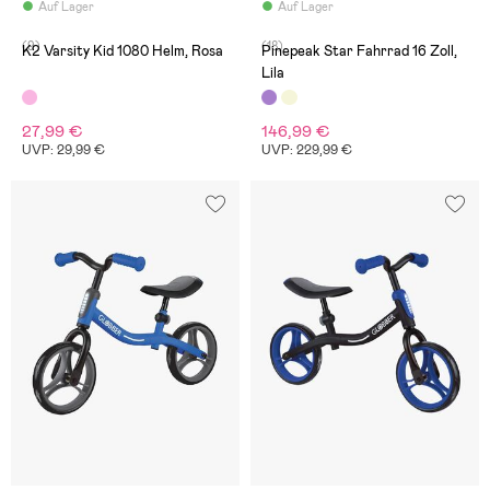
Auf Lager
Auf Lager
(9)
(18)
K2 Varsity Kid 1080 Helm, Rosa
Pinepeak Star Fahrrad 16 Zoll,
Lila
27,99 €
146,99 €
UVP: 29,99 €
UVP: 229,99 €