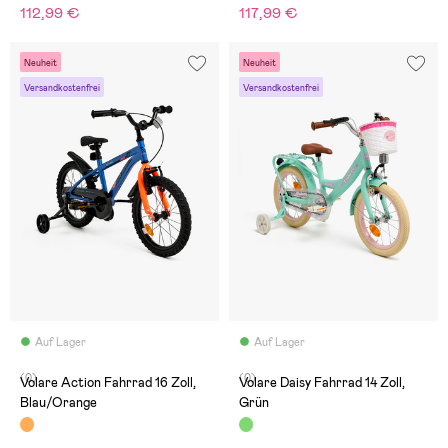
112,99 €
117,99 €
Neuheit
Neuheit
Versandkostenfrei
Versandkostenfrei
Auf Lager
Auf Lager
(0)
(0)
Volare Action Fahrrad 16 Zoll,
Volare Daisy Fahrrad 14 Zoll,
Blau/Orange
Grün