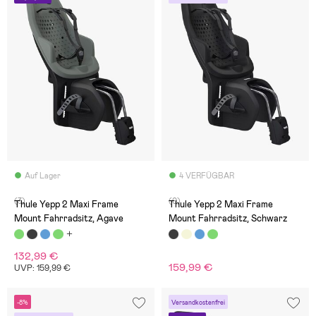
Auf Lager
4 VERFÜGBAR
(3)
(0)
Thule Yepp 2 Maxi Frame
Thule Yepp 2 Maxi Frame
Mount Fahrradsitz, Agave
Mount Fahrradsitz, Schwarz
132,99 €
159,99 €
UVP: 159,99 €
-8%
Versandkostenfrei