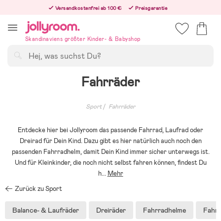
Hoppa
Versandkostenfrei ab 100 €
Preisgarantie
till
Freiwilliges 365-Tage-Rückgaberecht
innehållet
Bestelle jetzt – wir versenden noch am selben Werktag!
Skandinaviens größter Kinder- & Babyshop
Suchen
Fahrräder
Sport
Fahrräder
Entdecke hier bei Jollyroom das passende Fahrrad, Laufrad oder
Dreirad für Dein Kind. Dazu gibt es hier natürlich auch noch den
passenden Fahrradhelm, damit Dein Kind immer sicher unterwegs ist.
Und für Kleinkinder, die noch nicht selbst fahren können, findest Du
h
...
Mehr
Zurück zu Sport
Balance- & Laufräder
Dreiräder
Fahrradhelme
Fahrr