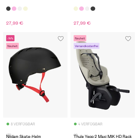
27,99 €
27,99 €
-14%
Neuheit
Neuheit
Versandkostenfrei
8 VERFÜGBAR
4 VERFÜGBAR
(0)
(1)
Nijdam Skate-Helm
Thule Yepp 2 Maxi MIK HD Rack