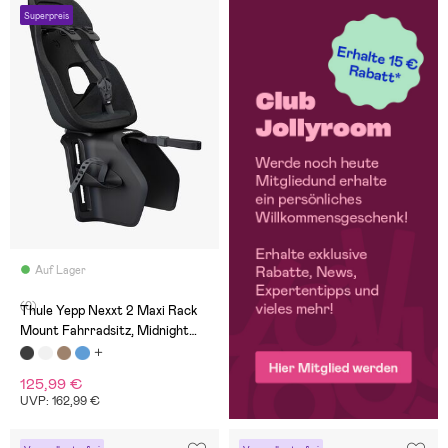
Superpreis
Auf Lager
(0)
Thule Yepp Nexxt 2 Maxi Rack
Mount Fahrradsitz, Midnight
Black
125,99 €
UVP: 162,99 €