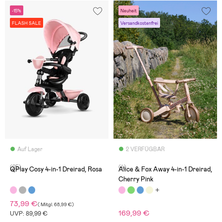
-15%
Neuheit
FLASH SALE
Versandkostenfrei
Auf Lager
2 VERFÜGBAR
(25)
(4)
QPlay Cosy 4-in-1 Dreirad, Rosa
Alice & Fox Away 4-in-1 Dreirad,
Cherry Pink
73,99 €
(
Mitgl.
68,99 €
)
169,99 €
UVP: 89,99 €