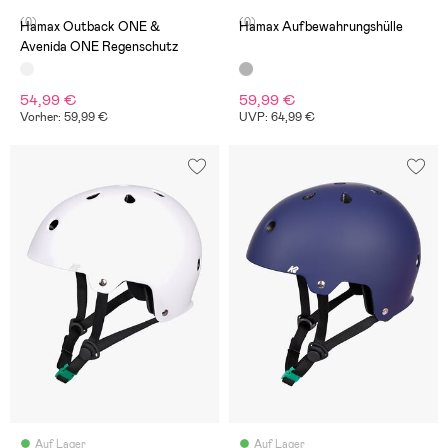
(0)
(0)
Hamax Outback ONE &
Hamax Aufbewahrungshülle
Avenida ONE Regenschutz
54,99 €
59,99 €
Vorher: 59,99 €
UVP: 64,99 €
Auf Lager
Auf Lager