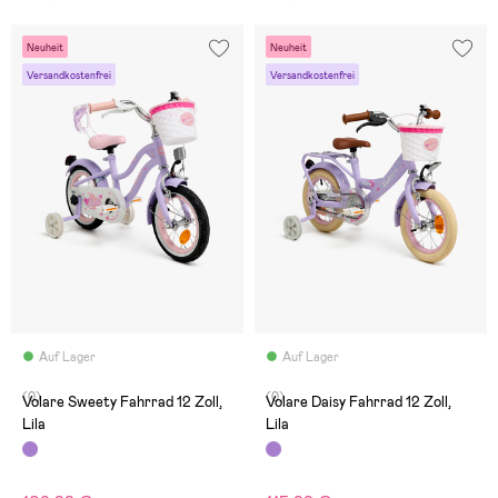
Neuheit
Neuheit
Versandkostenfrei
Versandkostenfrei
Auf Lager
Auf Lager
(0)
(0)
Volare Sweety Fahrrad 12 Zoll,
Volare Daisy Fahrrad 12 Zoll,
Lila
Lila