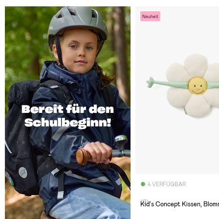
Neuheit
4 VERFÜGBAR
(0)
Kid's Concept Kissen, Blo