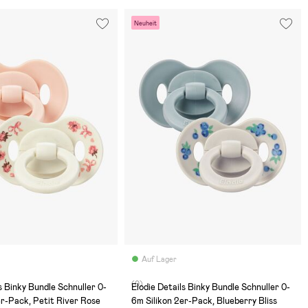
Neuheit
Auf Lager
(0)
s Binky Bundle Schnuller 0-
Elodie Details Binky Bundle Schnuller 0-
er-Pack, Petit River Rose
6m Silikon 2er-Pack, Blueberry Bliss