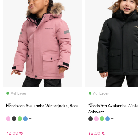
Auf Lager
Auf Lager
(0)
(0)
Nordbjörn Avalanche Winterjacke, Rosa
Nordbjörn Avalanche Winte
Schwarz
72,99 €
72,99 €