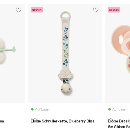
Neuheit
Neuheit
Auf Lager
Auf Lager
(10)
(0)
mma
Elodie Schnullerkette, Blueberry Bliss
Elodie Detail
6m Silikon 2