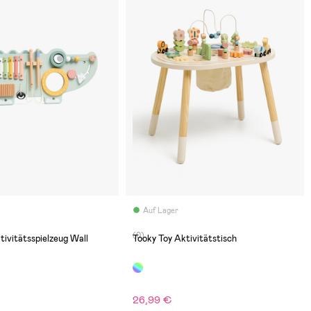
Auf Lager
(0)
tivitätsspielzeug Wall
Tooky Toy Aktivitätstisch
26,99 €