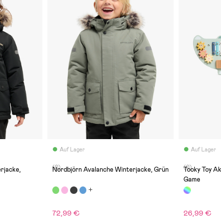
Auf Lager
Auf Lager
(0)
(0)
rjacke,
Nordbjörn Avalanche Winterjacke, Grün
Tooky Toy Ak
Game
72,99 €
26,99 €