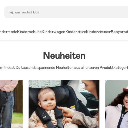
Suchen
ndermode
Kinderschuhe
Kinderwagen
Kindersitze
Kinderzimmer
Babyprod
Neuheiten
er findest Du tausende spannende Neuheiten aus all unseren Produktkategori