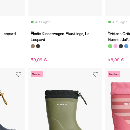
Auf Lager
Auf Lager
(0)
(0)
e Leopard
Elodie Kinderwagen-Fäustlinge, Le
Tretorn Grä
Leopard
Gummistiefel
39,99 €
46,99 €
Neuheit
Neuheit