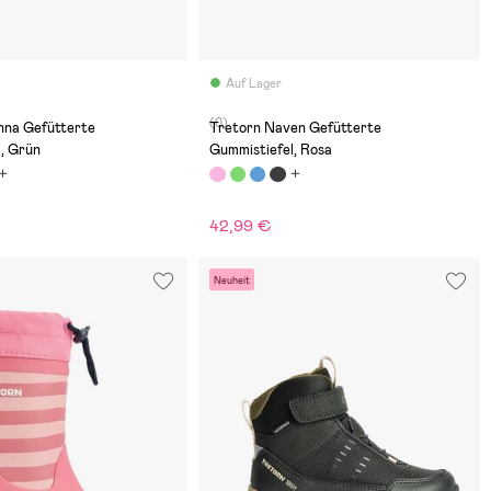
Auf Lager
(0)
nna Gefütterte
Tretorn Naven Gefütterte
, Grün
Gummistiefel, Rosa
42,99 €
Neuheit