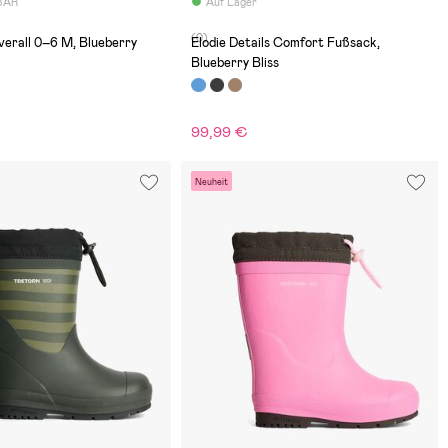
BAR
Auf Lager
(0)
verall 0–6 M, Blueberry
Elodie Details Comfort Fußsack,
Blueberry Bliss
99,99 €
Neuheit