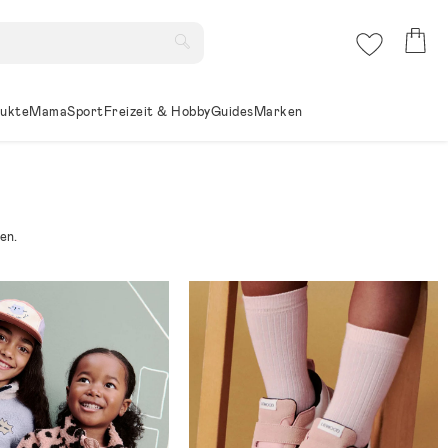
ukte
Mama
Sport
Freizeit & Hobby
Guides
Marken
en.