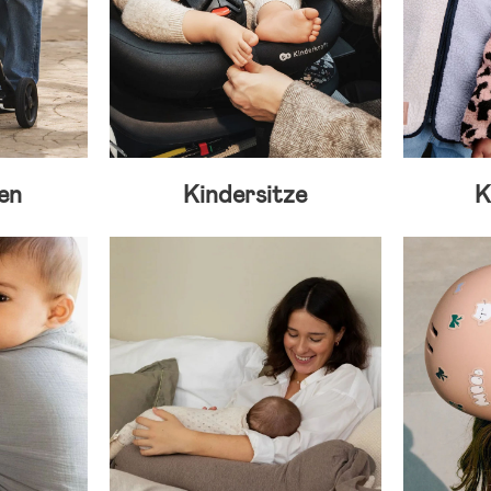
en
Kindersitze
K