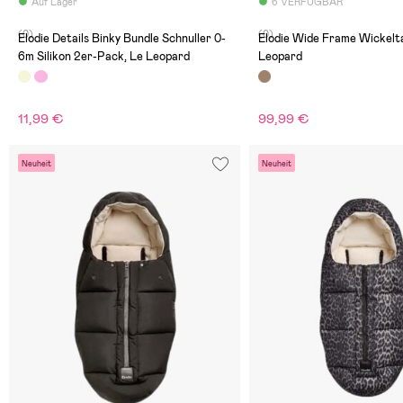
Auf Lager
6 VERFÜGBAR
(0)
(0)
Elodie Details Binky Bundle Schnuller 0-
Elodie Wide Frame Wickelt
6m Silikon 2er-Pack, Le Leopard
Leopard
11,99 €
99,99 €
Neuheit
Neuheit