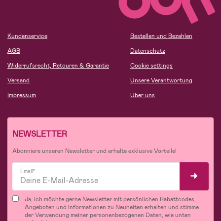
Kundenservice
Bestellen und Bezahlen
AGB
Datenschutz
Widerrufsrecht, Retouren & Garantie
Cookie settings
Versand
Unsere Verantwortung
Impressum
Über uns
NEWSLETTER
Abonniere unseren Newsletter und erhalte exklusive Vorteile!
Email*
Ja, ich möchte gerne Newsletter mit persönlichen Rabattcodes,
Angeboten und Informationen zu Neuheiten erhalten und stimme
der Verwendung meiner personenbezogenen Daten, wie unten