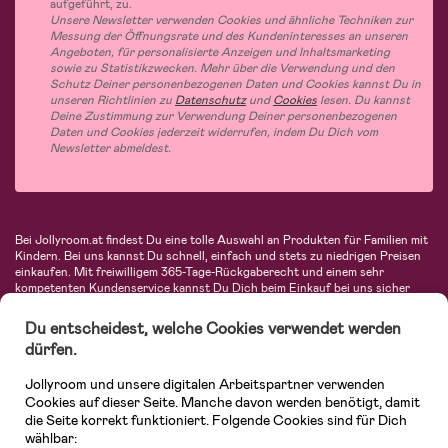
aufgeführt, zu.
Unsere Newsletter verwenden Cookies und ähnliche Techniken zur
Messung der Öffnungsrate und des Kundeninteresses an unseren
Angeboten, für personalisierte Anzeigen und Inhaltsmarketing
sowie zu Statistikzwecken. Mehr über die Verwendung und den
Schutz Deiner personenbezogenen Daten und Cookies kannst Du in
unseren Richtlinien zu
Datenschutz
und
Cookies
lesen. Du kannst
Deine Zustimmung zur Verwendung Deiner personenbezogenen
Daten und Cookies jederzeit widerrufen, indem Du Dich vom
Newsletter abmeldest.
Bei Jollyroom.at findest Du eine tolle Auswahl an Produkten für Familien mit
Kindern. Bei uns kannst Du schnell, einfach und stets zu niedrigen Preisen
einkaufen. Mit freiwilligem 365-Tage-Rückgaberecht und einem sehr
kompetenten Kundenservice kannst Du Dich beim Einkauf bei uns sicher
fühlen. In unserem Sortiment findest Du unter anderem Kinderwagen,
Autositze, Kinder- und Babymode, Produkte für Mütter und eine Menge
Du entscheidest, welche Cookies verwendet werden
fantastischer Einrichtungsgegenstände, Spielsachen, Babyprodukte und
dürfen.
vieles mehr. Wir haben Produkte von bekannten Herstellern wie Britax, Maxi-
Cosi, Hauck, Baby Jogger, Ergobaby, Didriksons, KidKraft, Ergobaby, Philips
Jollyroom und unsere digitalen Arbeitspartner verwenden
Avent, Jack Wolfskin, Cybex, LEGO und vielen mehr. Schau Dich um in
unserem vielfältigen Onlineshop für Kinder & Babys. Willkommen!
Cookies auf dieser Seite. Manche davon werden benötigt, damit
die Seite korrekt funktioniert. Folgende Cookies sind für Dich
wählbar: