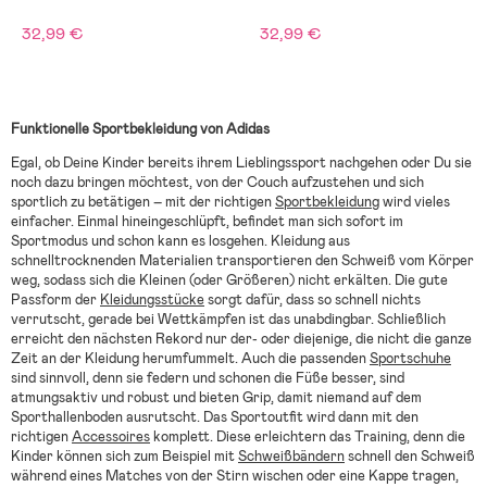
32,99 €
32,99 €
Funktionelle Sportbekleidung von Adidas
Egal, ob Deine Kinder bereits ihrem Lieblingssport nachgehen oder Du sie
noch dazu bringen möchtest, von der Couch aufzustehen und sich
sportlich zu betätigen – mit der richtigen
Sportbekleidung
wird vieles
einfacher. Einmal hineingeschlüpft, befindet man sich sofort im
Sportmodus und schon kann es losgehen. Kleidung aus
schnelltrocknenden Materialien transportieren den Schweiß vom Körper
weg, sodass sich die Kleinen (oder Größeren) nicht erkälten. Die gute
Passform der
Kleidungsstücke
sorgt dafür, dass so schnell nichts
verrutscht, gerade bei Wettkämpfen ist das unabdingbar. Schließlich
erreicht den nächsten Rekord nur der- oder diejenige, die nicht die ganze
Zeit an der Kleidung herumfummelt. Auch die passenden
Sportschuhe
sind sinnvoll, denn sie federn und schonen die Füße besser, sind
atmungsaktiv und robust und bieten Grip, damit niemand auf dem
Sporthallenboden ausrutscht. Das Sportoutfit wird dann mit den
richtigen
Accessoires
komplett. Diese erleichtern das Training, denn die
Kinder können sich zum Beispiel mit
Schweißbändern
schnell den Schweiß
während eines Matches von der Stirn wischen oder eine Kappe tragen,