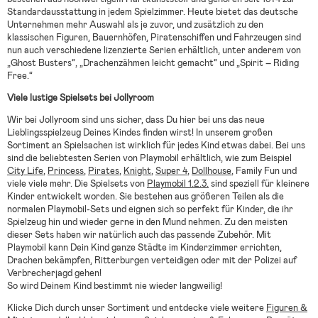
Standardausstattung in jedem Spielzimmer. Heute bietet das deutsche
Unternehmen mehr Auswahl als je zuvor, und zusätzlich zu den
klassischen Figuren, Bauernhöfen, Piratenschiffen und Fahrzeugen sind
nun auch verschiedene lizenzierte Serien erhältlich, unter anderem von
„Ghost Busters“, „Drachenzähmen leicht gemacht“ und „Spirit – Riding
Free.“
Viele lustige Spielsets bei Jollyroom
Wir bei Jollyroom sind uns sicher, dass Du hier bei uns das neue
Lieblingsspielzeug Deines Kindes finden wirst! In unserem großen
Sortiment an Spielsachen ist wirklich für jedes Kind etwas dabei. Bei uns
sind die beliebtesten Serien von Playmobil erhältlich, wie zum Beispiel
City Life
,
Princess
,
Pirates
,
Knight
,
Super 4
,
Dollhouse
, Family Fun und
viele viele mehr. Die Spielsets von
Playmobil 1.2.3.
sind speziell für kleinere
Kinder entwickelt worden. Sie bestehen aus größeren Teilen als die
normalen Playmobil-Sets und eignen sich so perfekt für Kinder, die ihr
Spielzeug hin und wieder gerne in den Mund nehmen. Zu den meisten
dieser Sets haben wir natürlich auch das passende Zubehör. Mit
Playmobil kann Dein Kind ganze Städte im Kinderzimmer errichten,
Drachen bekämpfen, Ritterburgen verteidigen oder mit der Polizei auf
Verbrecherjagd gehen!
So wird Deinem Kind bestimmt nie wieder langweilig!
Klicke Dich durch unser Sortiment und entdecke viele weitere
Figuren &