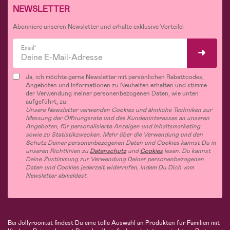
NEWSLETTER
Abonniere unseren Newsletter und erhalte exklusive Vorteile!
Email*
Ja, ich möchte gerne Newsletter mit persönlichen Rabattcodes,
Angeboten und Informationen zu Neuheiten erhalten und stimme
der Verwendung meiner personenbezogenen Daten, wie unten
aufgeführt, zu.
Unsere Newsletter verwenden Cookies und ähnliche Techniken zur
Messung der Öffnungsrate und des Kundeninteresses an unseren
Angeboten, für personalisierte Anzeigen und Inhaltsmarketing
sowie zu Statistikzwecken. Mehr über die Verwendung und den
Schutz Deiner personenbezogenen Daten und Cookies kannst Du in
unseren Richtlinien zu
Datenschutz
und
Cookies
lesen. Du kannst
Deine Zustimmung zur Verwendung Deiner personenbezogenen
Daten und Cookies jederzeit widerrufen, indem Du Dich vom
Newsletter abmeldest.
Bei Jollyroom.at findest Du eine tolle Auswahl an Produkten für Familien mit