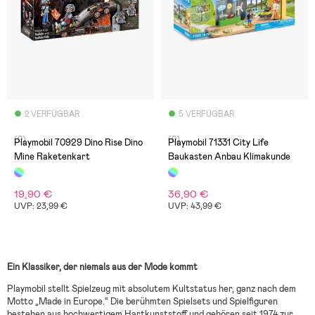
2 VERFÜGBAR
5 VERFÜGBAR
(0)
(0)
Playmobil 70929 Dino Rise Dino
Playmobil 71331 City Life
Mine Raketenkart
Baukasten Anbau Klimakunde
19,90 €
36,90 €
UVP: 23,99 €
UVP: 43,99 €
Ein Klassiker, der niemals aus der Mode kommt
Playmobil stellt Spielzeug mit absolutem Kultstatus her, ganz nach dem
Motto „Made in Europe.“ Die berühmten Spielsets und Spielfiguren
bestehen aus hochwertigem Hartkunststoff und gehören seit 1974 zur