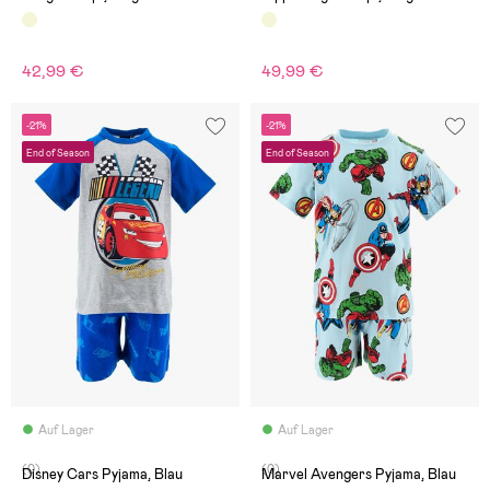
42,99 €
49,99 €
-21%
-21%
End of Season
End of Season
Auf Lager
Auf Lager
(0)
(0)
Disney Cars Pyjama, Blau
Marvel Avengers Pyjama, Blau