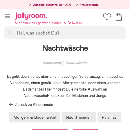
Hoppa
Versandkostenfrei ab 100 €
Preisgarantie
till
Freiwilliges 365-Tage-Rückgaberecht
innehållet
Bestellungen, die nach 12:00 Uhr eingehen, werden am nächsten Werktag versandt!
Skandinaviens größter Kinder- & Babyshop
Suchen
Nachtwäsche
Kindermode
Nachtwäsche
Es geht doch nichts über einen flauschigen Schlafanzug, ein hübsches
Nachthemd, einen gemütlichen Morgenmantel oder einen warmen
Bademantel! Hier findest Du eine tolle Auswahl an
NachtwäscheProdukten für Mädchen und Jungs.
Zurück zu Kindermode
Morgen- & Bademäntel
Nachthemden
Pyjamas