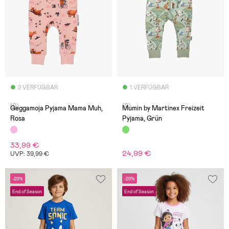
2 VERFÜGBAR
1 VERFÜGBAR
(0)
(0)
Geggamoja Pyjama Mama Muh,
Mumin by Martinex Freizeit
Rosa
Pyjama, Grün
33,99 €
24,99 €
UVP: 39,99 €
-29%
-29%
End of Season
End of Season