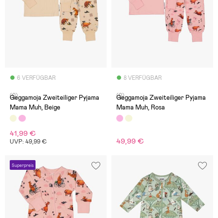
6 VERFÜGBAR
8 VERFÜGBAR
(0)
(0)
Geggamoja Zweiteiliger Pyjama
Geggamoja Zweiteiliger Pyjama
Mama Muh, Beige
Mama Muh, Rosa
41,99 €
49,99 €
UVP: 49,99 €
Superpreis