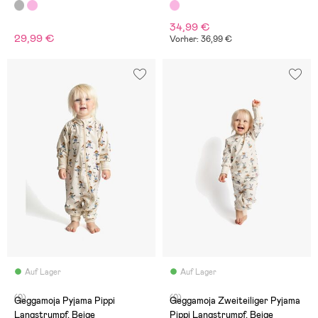
34,99 €
29,99 €
Vorher: 36,99 €
Auf Lager
Auf Lager
(0)
(0)
Geggamoja Pyjama Pippi
Geggamoja Zweiteiliger Pyjama
Langstrumpf, Beige
Pippi Langstrumpf, Beige