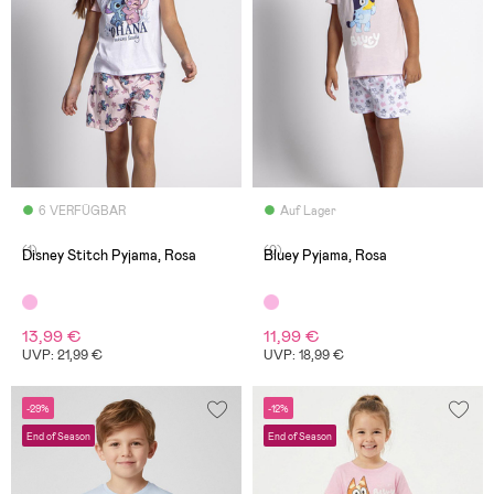
6 VERFÜGBAR
Auf Lager
(1)
(0)
Disney Stitch Pyjama, Rosa
Bluey Pyjama, Rosa
13,99 €
11,99 €
UVP: 21,99 €
UVP: 18,99 €
-29%
-12%
End of Season
End of Season