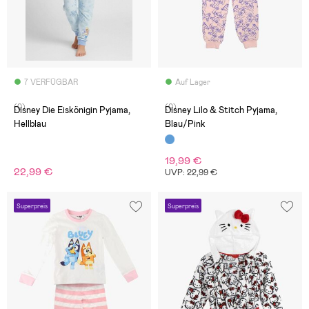
7 VERFÜGBAR
Auf Lager
(0)
(0)
Disney Die Eiskönigin Pyjama,
Disney Lilo & Stitch Pyjama,
Hellblau
Blau/Pink
19,99 €
22,99 €
UVP: 22,99 €
Superpreis
Superpreis