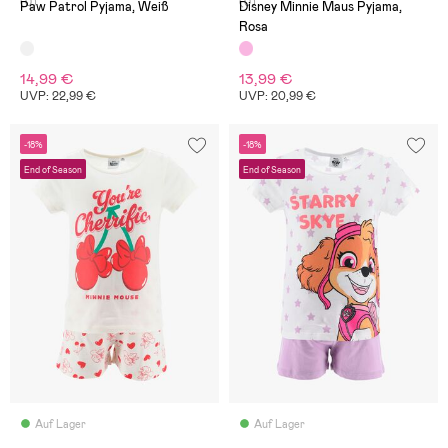
(0)
(0)
Paw Patrol Pyjama, Weiß
Disney Minnie Maus Pyjama,
Rosa
14,99 €
13,99 €
UVP: 22,99 €
UVP: 20,99 €
-18%
-18%
End of Season
End of Season
Auf Lager
Auf Lager