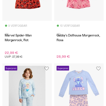
9 VERFÜGBAR
10 VERFÜGBAR
(0)
(0)
Marvel Spider-Man
Gabby's Dollhouse Morgenrock,
Morgenrock, Rot
Rosa
22,99 €
28,99 €
UVP: 27,99 €
Superpreis
Superpreis