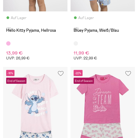
Auf Lager
Auf Lager
(0)
(0)
Hello Kitty Pyjama, Hellrosa
Bluey Pyjama, Weiß/Blau
13,99 €
11,99 €
UVP: 26,99 €
UVP: 22,99 €
-16%
-22%
End of Season
End of Season