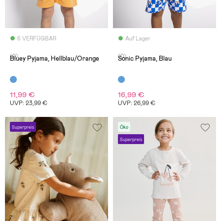
6 VERFÜGBAR
Auf Lager
(0)
(0)
Bluey Pyjama, Hellblau/Orange
Sonic Pyjama, Blau
11,99 €
16,99 €
UVP: 23,99 €
UVP: 26,99 €
Superpreis
Öko
Superpreis