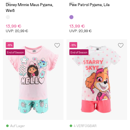
(0)
(0)
Disney Minnie Maus Pyjama,
Paw Patrol Pyjama, Lila
Weiß
13,99 €
13,99 €
UVP: 20,99 €
UVP: 20,99 €
-16%
-18%
End of Season
End of Season
Auf Lager
4 VERFÜGBAR