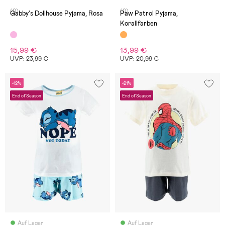
(0)
(0)
Gabby's Dollhouse Pyjama, Rosa
Paw Patrol Pyjama,
Korallfarben
15,99 €
13,99 €
UVP: 23,99 €
UVP: 20,99 €
-12%
-21%
End of Season
End of Season
Auf Lager
Auf Lager