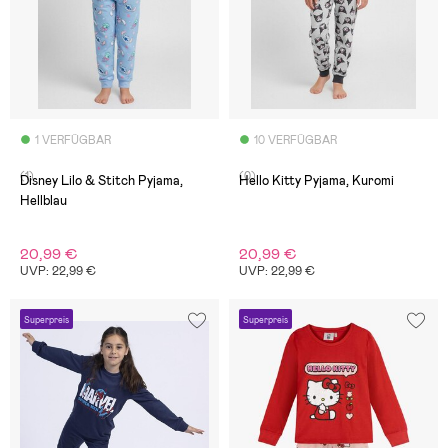
1 VERFÜGBAR
10 VERFÜGBAR
(1)
(0)
Disney Lilo & Stitch Pyjama,
Hello Kitty Pyjama, Kuromi
Hellblau
20,99 €
20,99 €
UVP: 22,99 €
UVP: 22,99 €
Superpreis
Superpreis