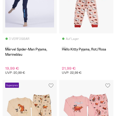
3 VERFÜGBAR
Auf Lager
(0)
(0)
Marvel Spider-Man Pyjama,
Hello Kitty Pyjama, Rot/Rosa
Marineblau
19,99 €
21,99 €
UVP: 20,99 €
UVP: 22,99 €
Superpreis