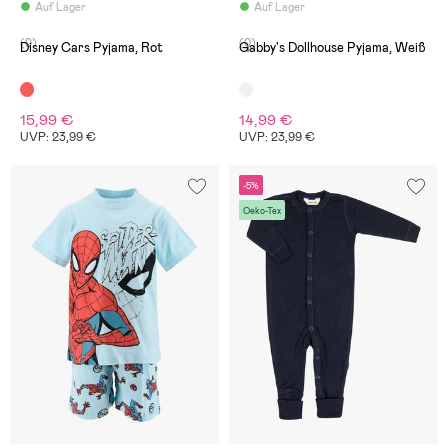
Auf Lager
Auf Lager
(0)
(0)
Disney Cars Pyjama, Rot
Gabby's Dollhouse Pyjama, Weiß
15,99 €
14,99 €
UVP: 23,99 €
UVP: 23,99 €
-5%
Oeko-Tex