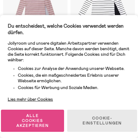
Du entscheidest, welche Cookies verwendet werden
dürfen.
Jollyroom und unsere digitalen Arbeitspartner verwenden
Cookies auf dieser Seite. Manche davon werden benötigt, damit
die Seite korrekt funktioniert. Folgende Cookies sind für Dich
wählbar:
Cookies zur Analyse der Anwendung unserer Webseite.
Auf Lager
Auf Lager
Cookies, die ein maßgeschneidertes Erlebnis unserer
(0)
(0)
Webseite ermöglichen.
Luca & Lola Emma Schlafanzug,
Luca & Lola Emma Schlafanzug,
Kundendienst
Pink Stripes
White Stripes
Cookies für Werbung und Soziale Medien.
Lies mehr über Cookies
18,99 €
18,99 €
UVP: 20,16 €
UVP: 20,16 €
ALLE
COOKIE-
COOKIES
EINSTELLUNGEN
AKZEPTIEREN
1
/
2