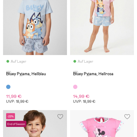
Auf Lager
Auf Lager
(0)
(0)
Bluey Pyjama, Hellblau
Bluey Pyjama, Hellrosa
11,99 €
14,99 €
UVP: 18,99 €
UVP: 18,99 €
-29%
End of Season