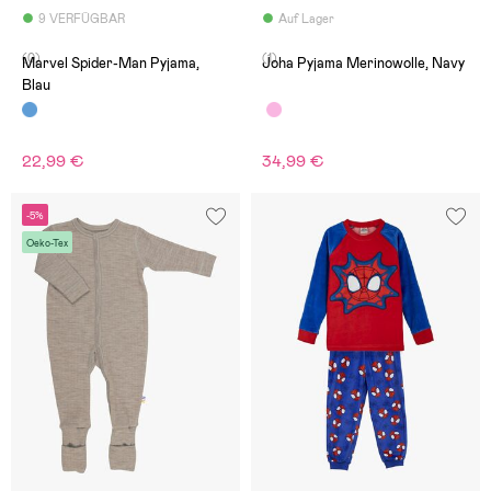
9 VERFÜGBAR
Auf Lager
(0)
(1)
Marvel Spider-Man Pyjama,
Joha Pyjama Merinowolle, Navy
Blau
22,99 €
34,99 €
-5%
Oeko-Tex