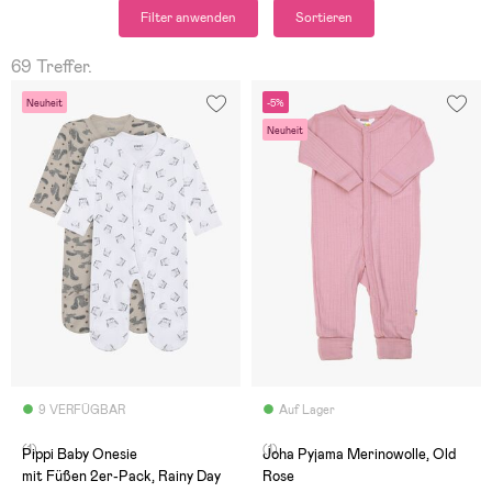
Filter anwenden
Sortieren
69 Treffer.
Neuheit
-5%
Neuheit
9 VERFÜGBAR
Auf Lager
(1)
(1)
Pippi Baby Onesie
Joha Pyjama Merinowolle, Old
mit Füßen 2er-Pack, Rainy Day
Rose