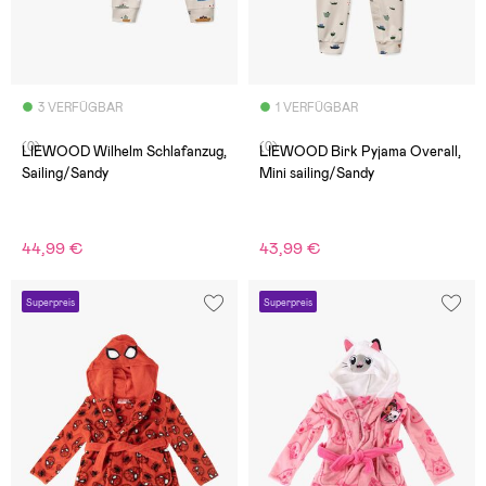
3 VERFÜGBAR
1 VERFÜGBAR
(0)
(0)
LIEWOOD Wilhelm Schlafanzug,
LIEWOOD Birk Pyjama Overall,
Sailing/Sandy
Mini sailing/Sandy
44,99 €
43,99 €
Superpreis
Superpreis