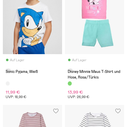
Auf Lager
Auf Lager
(0)
(0)
Sonic Pyjama, Weiß
Disney Minnie Maus T-Shirt und
Hose, Rosa/Türkis
11,99 €
13,99 €
UVP: 18,99 €
UVP: 26,99 €