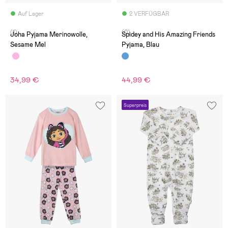
Auf Lager
2 VERFÜGBAR
(1)
(0)
Joha Pyjama Merinowolle,
Spidey and His Amazing Friends
Sesame Mel
Pyjama, Blau
34,99 €
44,99 €
Superpreis