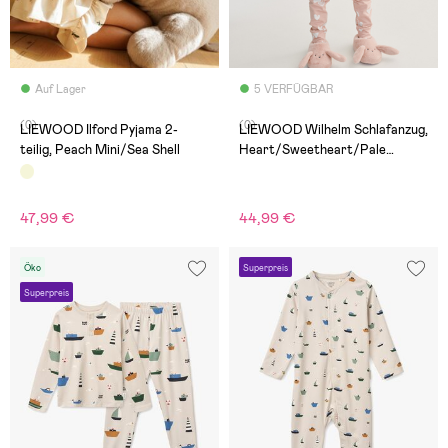
Auf Lager
5 VERFÜGBAR
(0)
(0)
LIEWOOD Ilford Pyjama 2-
LIEWOOD Wilhelm Schlafanzug,
teilig, Peach Mini/Sea Shell
Heart/Sweetheart/Pale
Tuscany/Mix
47,99 €
44,99 €
Öko
Superpreis
Superpreis