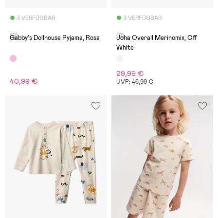
3 VERFÜGBAR
3 VERFÜGBAR
(0)
(0)
Gabby's Dollhouse Pyjama, Rosa
Joha Overall Merinomix, Off
White
29,99 €
40,99 €
UVP: 46,99 €