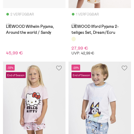
2 VERFÜGBAR
1 VERFÜGBAR
(0)
(0)
LIEWOOD Wilhelm Pyjama,
LIEWOOD Ilford Pyjama 2-
Around the world / Sandy
teiliges Set, Dream/Ecru
27,99 €
45,99 €
UVP: 42,99 €
-33%
-29%
End of Season
End of Season