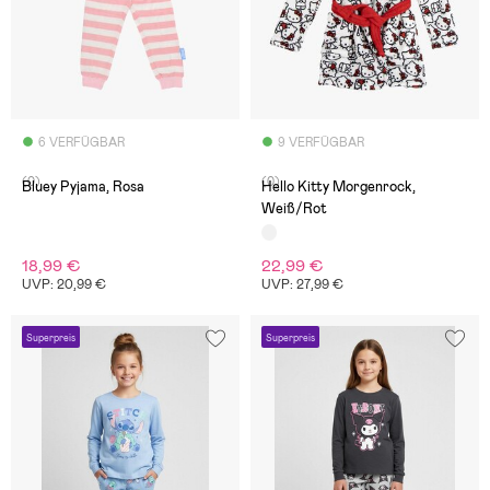
6 VERFÜGBAR
9 VERFÜGBAR
(0)
(0)
Bluey Pyjama, Rosa
Hello Kitty Morgenrock,
Weiß/Rot
18,99 €
22,99 €
UVP: 20,99 €
UVP: 27,99 €
Superpreis
Superpreis