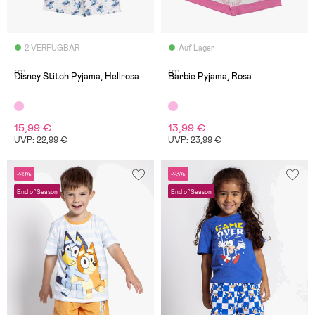
2 VERFÜGBAR
Auf Lager
(0)
(0)
Disney Stitch Pyjama, Hellrosa
Barbie Pyjama, Rosa
15,99 €
13,99 €
UVP: 22,99 €
UVP: 23,99 €
-29%
-23%
End of Season
End of Season