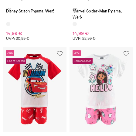
(0)
(0)
Disney Stitch Pyjama, Weiß
Marvel Spider-Man Pyjama,
Weiß
14,99 €
14,99 €
UVP: 20,99 €
UVP: 22,99 €
-16%
-21%
End of Season
End of Season