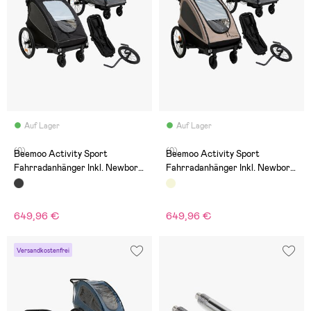
Auf Lager
Auf Lager
(0)
(0)
Beemoo Activity Sport
Beemoo Activity Sport
Fahrradanhänger Inkl. Newborn
Fahrradanhänger Inkl. Newborn
Set, Jogging-Set &
Set, Jogging-Set &
Regenschutz, Black
Regenschutz, Beige
649,96 €
649,96 €
Versandkostenfrei