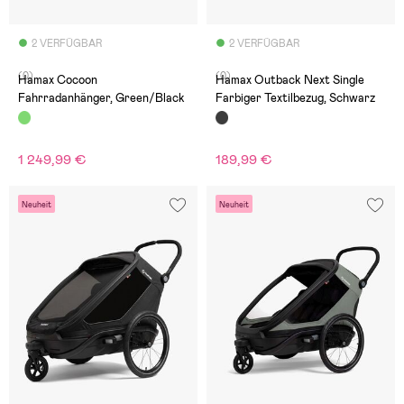
2 VERFÜGBAR
2 VERFÜGBAR
(0)
(0)
Hamax Cocoon
Hamax Outback Next Single
Fahrradanhänger, Green/Black
Farbiger Textilbezug, Schwarz
1 249,99 €
189,99 €
Neuheit
Neuheit