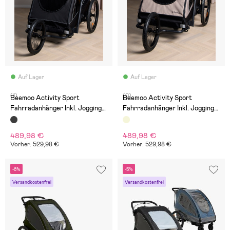
Auf Lager
Auf Lager
(1)
(0)
Beemoo Activity Sport
Beemoo Activity Sport
Fahrradanhänger Inkl. Jogging-
Fahrradanhänger Inkl. Jogging-
Set, Black
Set, Beige
489,98 €
489,98 €
Vorher: 529,98 €
Vorher: 529,98 €
-8%
-5%
Versandkostenfrei
Versandkostenfrei