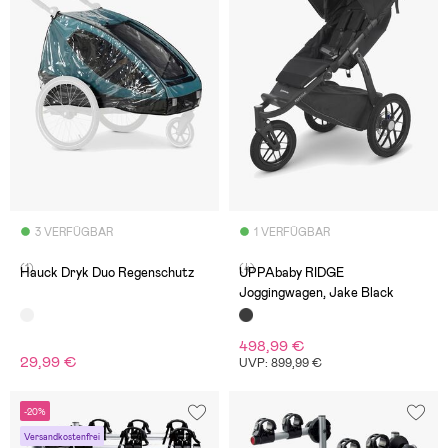
3 VERFÜGBAR
1 VERFÜGBAR
(1)
(4)
Hauck Dryk Duo Regenschutz
UPPAbaby RIDGE
Joggingwagen, Jake Black
498,99 €
29,99 €
UVP: 899,99 €
-20%
Versandkostenfrei