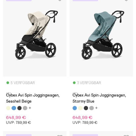
5 VERFÜGBAR
3 VERFÜGBAR
(5)
(5)
Cybex Avi Spin Joggingwagen,
Cybex Avi Spin Joggingwagen,
Seashell Beige
Stormy Blue
648,99 €
648,99 €
UVP: 789,99 €
UVP: 789,99 €