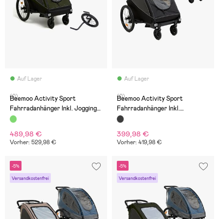
Auf Lager
Auf Lager
(0)
(0)
Beemoo Activity Sport
Beemoo Activity Sport
Fahrradanhänger Inkl. Jogging-
Fahrradanhänger Inkl.
Set, Green
Regenschutz, Black
489,98 €
399,98 €
Vorher: 529,98 €
Vorher: 419,98 €
-5%
-5%
Versandkostenfrei
Versandkostenfrei