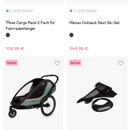
2 VERFÜGBAR
5 VERFÜGBAR
(0)
(0)
Thule Cargo Rack 2 Fach für
Hamax Outback Next Ski-Set
Fahrradanhänger
109,99 €
349,99 €
Neuheit
Neuheit