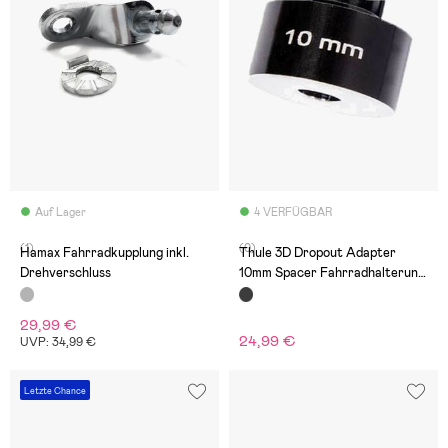
Auf Lager
4 VERFÜGBAR
(1)
(0)
Hamax Fahrradkupplung inkl.
Thule 3D Dropout Adapter
Drehverschluss
10mm Spacer Fahrradhalterung,
Schwarz
29,99 €
24,99 €
UVP: 34,99 €
Letzte Chance