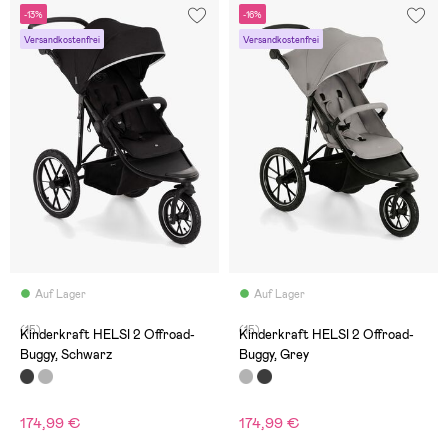
-13%
-16%
Versandkostenfrei
Versandkostenfrei
Auf Lager
Auf Lager
(15)
(15)
Kinderkraft HELSI 2 Offroad-
Kinderkraft HELSI 2 Offroad-
Buggy, Schwarz
Buggy, Grey
174,99 €
174,99 €