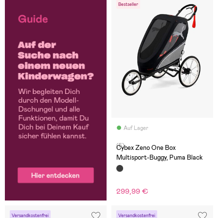
Bestseller
Auf Lager
(5)
Cybex Zeno One Box
Multisport-Buggy, Puma Black
299,99 €
Versandkostenfrei
Versandkostenfrei