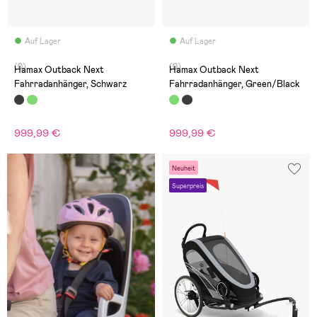
Auf Lager
Auf Lager
(0)
(0)
Hamax Outback Next
Hamax Outback Next
Fahrradanhänger, Schwarz
Fahrradanhänger, Green/Black
999,99 €
999,99 €
Neuheit
Superpreis