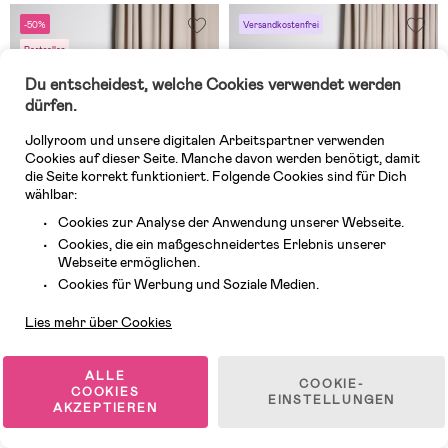
-50%
Versandkostenfrei
Bestseller
Du entscheidest, welche Cookies verwendet werden
dürfen.
Jollyroom und unsere digitalen Arbeitspartner verwenden
Cookies auf dieser Seite. Manche davon werden benötigt, damit
die Seite korrekt funktioniert. Folgende Cookies sind für Dich
wählbar:
Cookies zur Analyse der Anwendung unserer Webseite.
Cookies, die ein maßgeschneidertes Erlebnis unserer
Webseite ermöglichen.
Kundendienst
Cookies für Werbung und Soziale Medien.
Auf Lager
Auf Lager
Lies mehr über Cookies
(15)
(9)
Beemoo Activity Trail
Beemoo Activity Sport Lite
Fahrradanhänger, Asphalt
Fahrradanhänger, Beige
ALLE
COOKIE-
COOKIES
EINSTELLUNGEN
AKZEPTIEREN
249,99 €
399,99 €