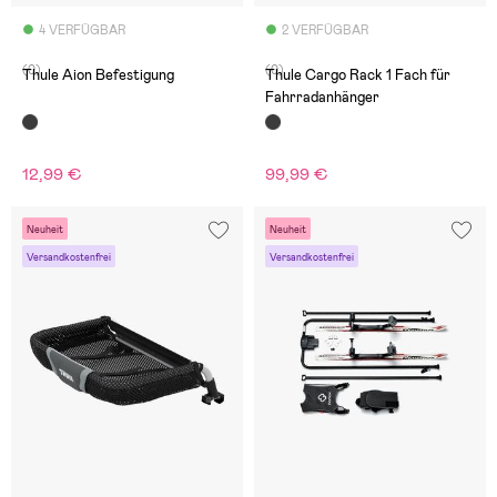
4 VERFÜGBAR
2 VERFÜGBAR
(0)
(0)
Thule Aion Befestigung
Thule Cargo Rack 1 Fach für
Fahrradanhänger
12,99 €
99,99 €
Neuheit
Neuheit
Versandkostenfrei
Versandkostenfrei