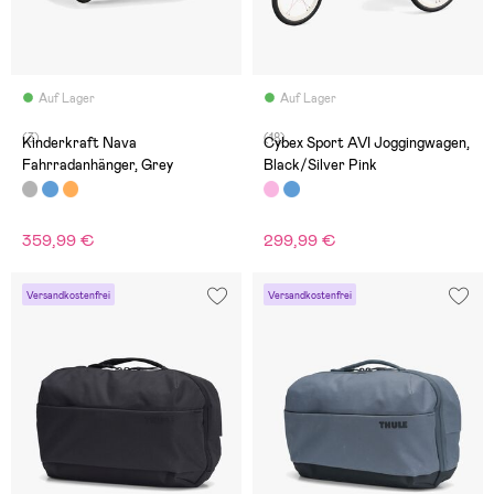
Auf Lager
Auf Lager
(3)
(18)
Kinderkraft Nava
Cybex Sport AVI Joggingwagen,
Fahrradanhänger, Grey
Black/Silver Pink
359,99 €
299,99 €
Versandkostenfrei
Versandkostenfrei