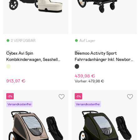
2 VERFÜGBAR
Auf Lager
(1)
(0)
Cybex Avi Spin
Beemoo Activity Sport
Kombikinderwagen, Seashell
Fahrradanhänger Inkl. Newborn
Beige
Set, Black
439,98 €
913,97 €
Vorher: 479,98 €
-8%
-8%
Versandkostenfrei
Versandkostenfrei