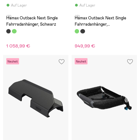
Auf Lager
Auf Lager
(0)
(0)
Hamax Outback Next Single
Hamax Outback Next Single
Fahrradanhänger, Schwarz
Fahrradanhänger,
Grün/Schwarz
1 058,99 €
949,99 €
Neuheit
Neuheit