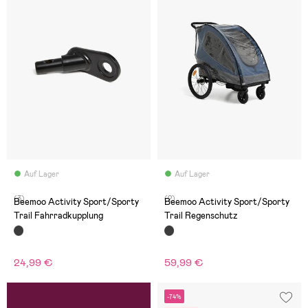
Auf Lager
Auf Lager
(3)
(2)
Beemoo Activity Sport/Sporty
Beemoo Activity Sport/Sporty
Trail Fahrradkupplung
Trail Regenschutz
24,99 €
59,99 €
-74%