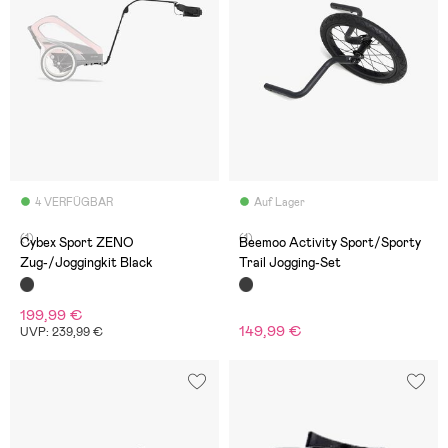
4 VERFÜGBAR
Auf Lager
(1)
(1)
Cybex Sport ZENO
Beemoo Activity Sport/Sporty
Zug-/Joggingkit Black
Trail Jogging-Set
199,99 €
149,99 €
UVP: 239,99 €