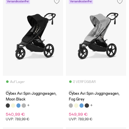
Versandkostenfrei
Versandkostenfrei
Auf Lager
2 VERFÜGBAR
(5)
(5)
Cybex Avi Spin Joggingwagen,
Cybex Avi Spin Joggingwagen,
Moon Black
Fog Grey
540,99 €
549,99 €
UVP: 789,99 €
UVP: 789,99 €