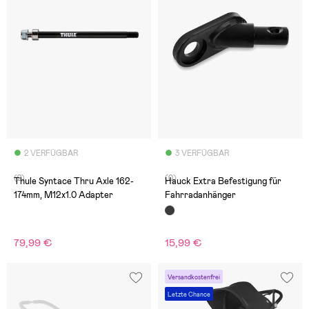
2 VERFÜGBAR
3 VERFÜGBAR
(2)
(0)
Thule Syntace Thru Axle 162-
Hauck Extra Befestigung für
174mm, M12x1.0 Adapter
Fahrradanhänger
79,99 €
15,99 €
Versandkostenfrei
Letzte Chance