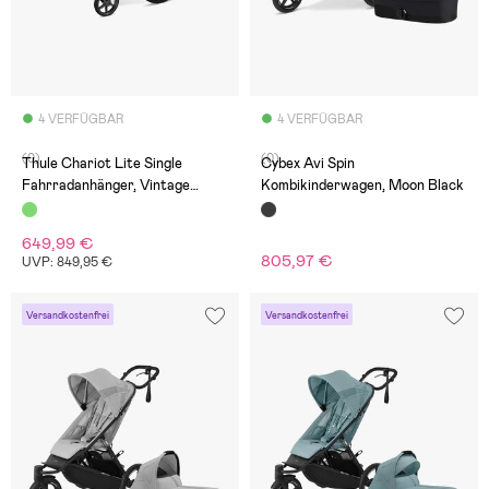
4 VERFÜGBAR
4 VERFÜGBAR
(0)
(0)
Thule Chariot Lite Single
Cybex Avi Spin
Fahrradanhänger, Vintage
Kombikinderwagen, Moon Black
Green
649,99 €
805,97 €
UVP: 849,95 €
Versandkostenfrei
Versandkostenfrei