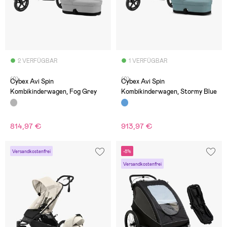
2 VERFÜGBAR
1 VERFÜGBAR
(0)
(0)
Cybex Avi Spin
Cybex Avi Spin
Kombikinderwagen, Fog Grey
Kombikinderwagen, Stormy Blue
814,97 €
913,97 €
Versandkostenfrei
-8%
Versandkostenfrei