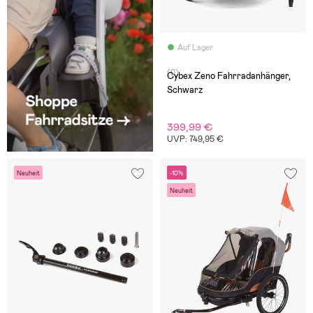
Auf Lager
(0)
Cybex Zeno Fahrradanhänger,
Schwarz
399,99 €
UVP: 749,95 €
Neuheit
-10%
Neuheit