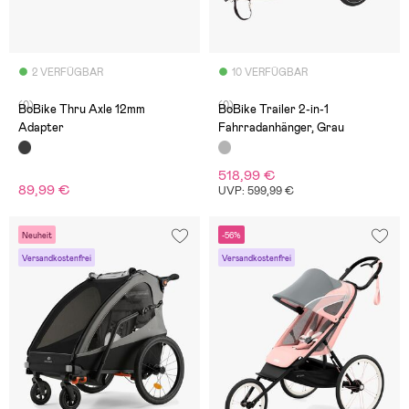
2 VERFÜGBAR
10 VERFÜGBAR
(0)
(0)
BoBike Thru Axle 12mm
BoBike Trailer 2-in-1
Adapter
Fahrradanhänger, Grau
518,99 €
89,99 €
UVP: 599,99 €
Neuheit
-56%
Versandkostenfrei
Versandkostenfrei