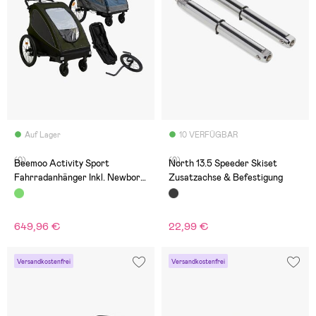
Auf Lager
10 VERFÜGBAR
(0)
(0)
Beemoo Activity Sport
North 13.5 Speeder Skiset
Fahrradanhänger Inkl. Newborn
Zusatzachse & Befestigung
Set, Jogging-Set &
Regenschutz, Green
649,96 €
22,99 €
Versandkostenfrei
Versandkostenfrei