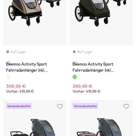
Auf Lager
Auf Lager
(0)
(0)
Beemoo Activity Sport
Beemoo Activity Sport
Fahrradanhänger Inkl.
Fahrradanhänger Inkl.
Regenschutz, Beige
Regenschutz, Green
399,98 €
399,98 €
Vorher: 419,98 €
Vorher: 419,98 €
Versandkostenfrei
Versandkostenfrei