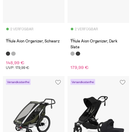
2 VERFÜGBAR
2 VERFÜGBAR
(0)
(0)
Thule Aion Organizer, Schwarz
Thule Aion Organizer, Dark
Slate
148,99 €
179,99 €
UVP: 179,99 €
Versandkostenfrei
Versandkostenfrei