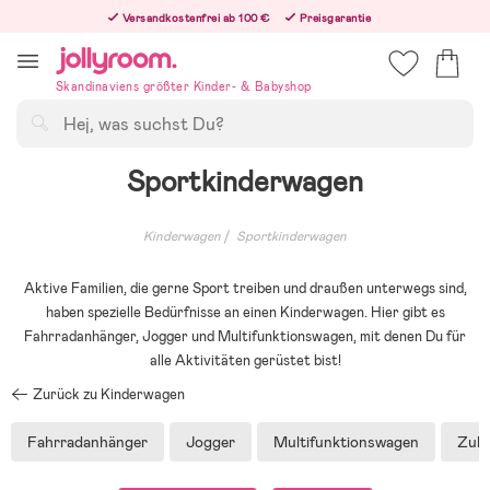
Hoppa
Versandkostenfrei ab 100 €
Preisgarantie
till
Freiwilliges 365-Tage-Rückgaberecht
innehållet
Bestelle heute, dann versenden wir direkt nach dem Feiertag
Skandinaviens größter Kinder- & Babyshop
Suchen
Sportkinderwagen
Kinderwagen
Sportkinderwagen
Aktive Familien, die gerne Sport treiben und draußen unterwegs sind,
haben spezielle Bedürfnisse an einen Kinderwagen. Hier gibt es
Fahrradanhänger, Jogger und Multifunktionswagen, mit denen Du für
alle Aktivitäten gerüstet bist!
Zurück zu Kinderwagen
Fahrradanhänger
Jogger
Multifunktionswagen
Zub