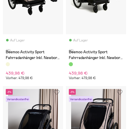
Auf Lager
Auf Lager
(0)
(0)
Beemoo Activity Sport
Beemoo Activity Sport
Fahrradanhänger Inkl. Newborn
Fahrradanhänger Inkl. Newborn
Set, Beige
Set, Green
439,98 €
439,98 €
Vorher: 479,98 €
Vorher: 479,98 €
-8%
-8%
Versandkostenfrei
Versandkostenfrei