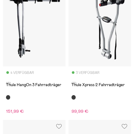
4 VERFÜGBAR
3 VERFÜGBAR
(0)
(0)
Thule HangOn 3 Fahrradträger
Thule Xpress 2 Fahrradträger
151,99 €
99,99 €