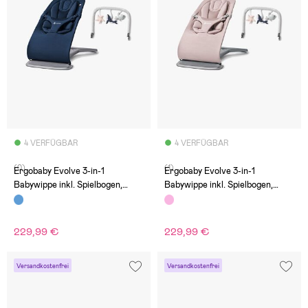
4 VERFÜGBAR
4 VERFÜGBAR
(0)
(1)
Ergobaby Evolve 3-in-1
Ergobaby Evolve 3-in-1
Babywippe inkl. Spielbogen,
Babywippe inkl. Spielbogen,
Midnight Blue
Blush Pink
229,99 €
229,99 €
Versandkostenfrei
Versandkostenfrei