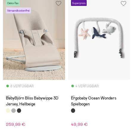
Oeko-Tex
Superpreis
Versandkostenfrei
8 VERFÜGBAR
4 VERFÜGBAR
(5)
(1)
BabyBjörn Bliss Babywippe 3D
Ergobaby Ocean Wonders
Jersey, Hellbeige
Spielbogen
259,99 €
49,99 €