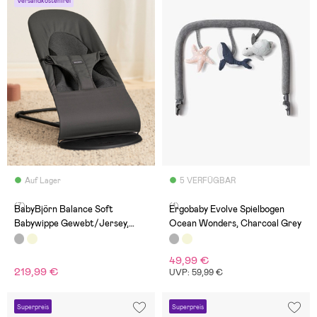
Versandkostenfrei
Auf Lager
5 VERFÜGBAR
(7)
(1)
BabyBjörn Balance Soft
Ergobaby Evolve Spielbogen
Babywippe Gewebt/Jersey,
Ocean Wonders, Charcoal Grey
Dunkelgrau
49,99 €
219,99 €
UVP: 59,99 €
Superpreis
Superpreis