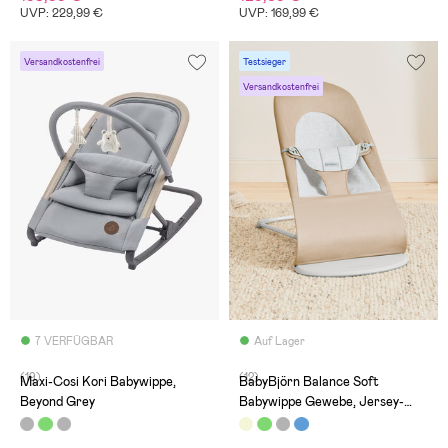
UVP: 229,99 €
UVP: 169,99 €
Versandkostenfrei
Testsieger
Versandkostenfrei
7 VERFÜGBAR
Auf Lager
(19)
(12)
Maxi-Cosi Kori Babywippe,
BabyBjörn Balance Soft
Beyond Grey
Babywippe Gewebe, Jersey-
Stoff, Beige/Grau