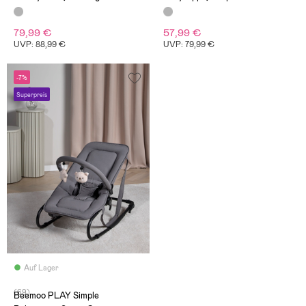
79,99 €
57,99 €
UVP: 88,99 €
UVP: 79,99 €
-7%
Superpreis
Auf Lager
(69)
Beemoo PLAY Simple