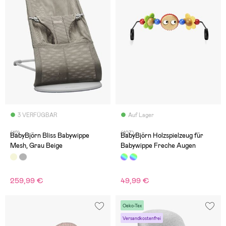
3 VERFÜGBAR
Auf Lager
(12)
(107)
BabyBjörn Bliss Babywippe
BabyBjörn Holzspielzeug für
Mesh, Grau Beige
Babywippe Freche Augen
259,99 €
49,99 €
Oeko-Tex
Versandkostenfrei