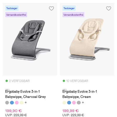
Testsieger
Testsieger
Versandkostenfrei
Versandkostenfrei
2 VERFÜGBAR
10 VERFÜGBAR
(9)
(9)
Ergobaby Evolve 3-in-1
Ergobaby Evolve 3-in-1
Babywippe, Charcoal Grey
Babywippe, Cream
199,90 €
199,99 €
UVP: 229,99 €
UVP: 229,99 €