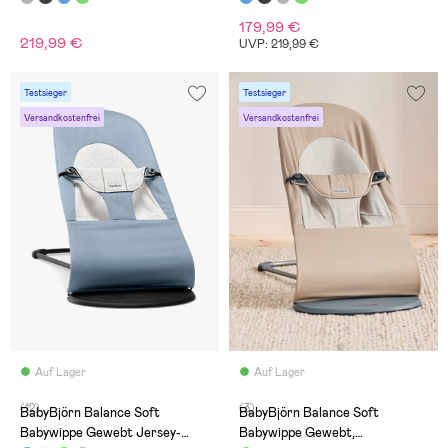
179,99 €
219,99 €
UVP: 219,99 €
Testsieger
Testsieger
Versandkostenfrei
Versandkostenfrei
Auf Lager
Auf Lager
(12)
(3)
BabyBjörn Balance Soft
BabyBjörn Balance Soft
Babywippe Gewebt Jersey-
Babywippe Gewebt,