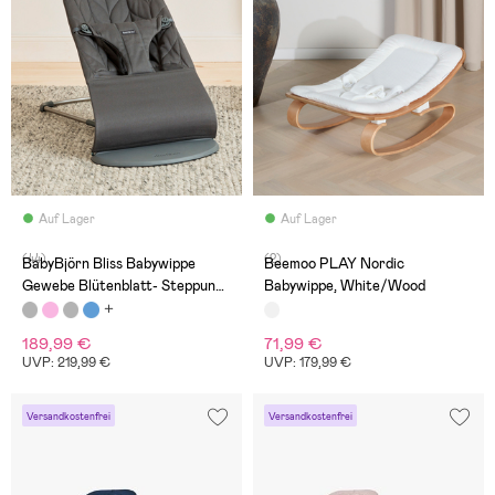
Auf Lager
Auf Lager
(44)
(2)
BabyBjörn Bliss Babywippe
Beemoo PLAY Nordic
Gewebe Blütenblatt- Steppung,
Babywippe, White/Wood
Anthrazitgrau
189,99 €
71,99 €
UVP: 219,99 €
UVP: 179,99 €
Versandkostenfrei
Versandkostenfrei