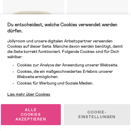
Du entscheidest, welche Cookies verwendet werden
dürfen.
Jollyroom und unsere digitalen Arbeitspartner verwenden
Cookies auf dieser Seite. Manche davon werden benötigt, damit
die Seite korrekt funktioniert. Folgende Cookies sind für Dich
wählbar:
Cookies zur Analyse der Anwendung unserer Webseite.
Cookies, die ein maßgeschneidertes Erlebnis unserer
Webseite ermöglichen.
10 VERFÜGBAR
6 VERFÜGBAR
Kundendienst
Cookies für Werbung und Soziale Medien.
(1)
(0)
Ergobaby Evolve Spielbogen
Ergobaby Evolve Spielbogen,
Lies mehr über Cookies
Ocean Wonders, Cream
Serene Swells
ALLE
43,99 €
49,99 €
COOKIE-
COOKIES
UVP: 59,99 €
UVP: 59,99 €
EINSTELLUNGEN
AKZEPTIEREN
Testsieger
Testsieger