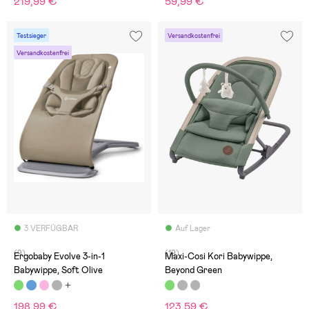
219,99 €
59,99 €
Testsieger
Versandkostenfrei
Versandkostenfrei
3 VERFÜGBAR
Auf Lager
(9)
(19)
Ergobaby Evolve 3-in-1
Maxi-Cosi Kori Babywippe,
Babywippe, Soft Olive
Beyond Green
198,99 €
123,59 €