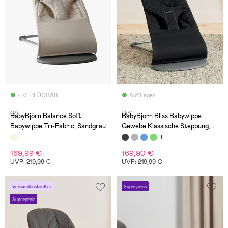
4 VERFÜGBAR
Auf Lager
(2)
(43)
BabyBjörn Balance Soft
BabyBjörn Bliss Babywippe
Babywippe Tri-Fabric, Sandgrau
Gewebe Klassische Steppung,
Schwarz
169,99 €
169,90 €
UVP: 219,99 €
UVP: 219,99 €
Versandkostenfrei
Superpreis
Superpreis