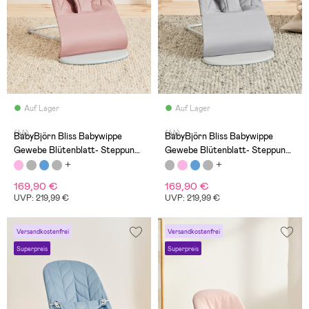
Auf Lager
Auf Lager
(44)
(44)
BabyBjörn Bliss Babywippe
BabyBjörn Bliss Babywippe
Gewebe Blütenblatt- Steppung,
Gewebe Blütenblatt- Steppung,
Altrosa
Hellgrau
169,90 €
169,90 €
UVP: 219,99 €
UVP: 219,99 €
Versandkostenfrei
Versandkostenfrei
Superpreis
Superpreis