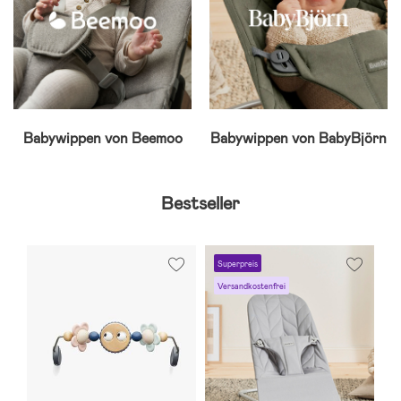
Babywippen von Beemoo
Babywippen von BabyBjörn
Bestseller
Superpreis
S
Versandkostenfrei
V