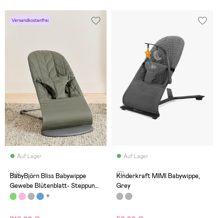
Versandkostenfrei
Auf Lager
Auf Lager
(44)
(0)
BabyBjörn Bliss Babywippe
Kinderkraft MIMI Babywippe,
Gewebe Blütenblatt- Steppung,
Grey
Dunkelgrün