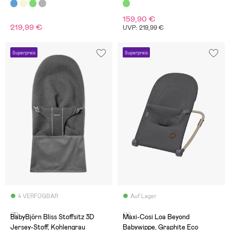
Stoff, Blau/Grau
Khaki/Beige
159,90 €
219,99 €
UVP: 219,99 €
Superpreis
Superpreis
4 VERFÜGBAR
Auf Lager
(3)
(4)
BabyBjörn Bliss Stoffsitz 3D
Maxi-Cosi Loa Beyond
Jersey-Stoff, Kohlengrau
Babywippe, Graphite Eco