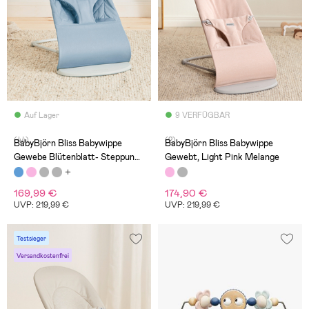
Auf Lager
9 VERFÜGBAR
(44)
(2)
BabyBjörn Bliss Babywippe
BabyBjörn Bliss Babywippe
Gewebe Blütenblatt- Steppung,
Gewebt, Light Pink Melange
Blau
169,99 €
174,90 €
UVP: 219,99 €
UVP: 219,99 €
Testsieger
Versandkostenfrei