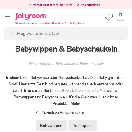
Hoppa
Versandkostenfrei ab 100 €
Preisgarantie
till
Freiwilliges 365-Tage-Rückgaberecht
innehållet
Bestelle jetzt – wir versenden noch am selben Werktag!
Skandinaviens größter Kinder- & Babyshop
Suchen
Babywippen & Babyschaukeln
Babyprodukte
Babywippen & Babyschaukeln
In einer tollen Babywippe oder Babyschaukel hat Dein Baby garantiert
Spaß. Hier sitzt Dein Kind bequem, während es sich entspannt oder
spielt. In unserem Sortiment findest Du eine große Auswahl an
Babywippen und Babyschaukeln für die Kleinsten. Hier gibt es
Produkt
...
Mehr
Zurück zu Babyprodukte
Babywippen
Türhopser