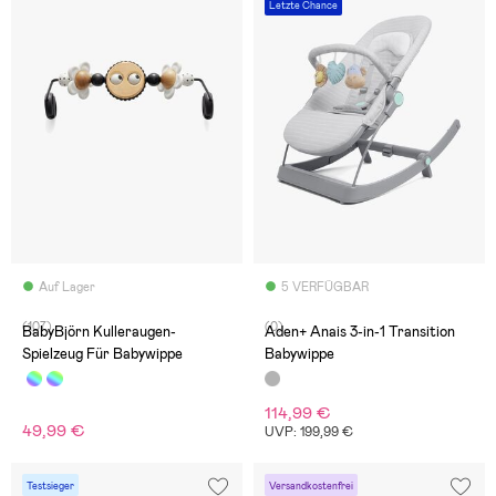
Letzte Chance
Auf Lager
5 VERFÜGBAR
(107)
(0)
BabyBjörn Kulleraugen-
Aden+ Anais 3-in-1 Transition
Spielzeug Für Babywippe
Babywippe
114,99 €
49,99 €
UVP: 199,99 €
Testsieger
Versandkostenfrei