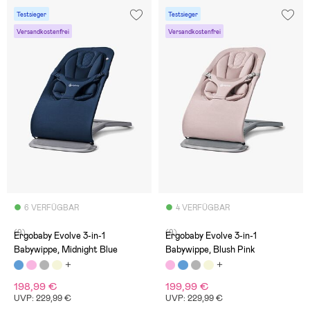
Testsieger
Testsieger
Versandkostenfrei
Versandkostenfrei
6 VERFÜGBAR
4 VERFÜGBAR
(9)
(9)
Ergobaby Evolve 3-in-1
Ergobaby Evolve 3-in-1
Babywippe, Midnight Blue
Babywippe, Blush Pink
198,99 €
199,99 €
UVP: 229,99 €
UVP: 229,99 €