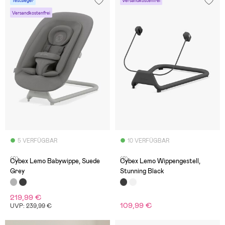
Testsieger
Versandkostenfrei
Versandkostenfrei
5 VERFÜGBAR
10 VERFÜGBAR
(0)
(2)
Cybex Lemo Babywippe, Suede
Cybex Lemo Wippengestell,
Grey
Stunning Black
219,99 €
109,99 €
UVP: 239,99 €