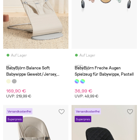
Auf Lager
Auf Lager
(7)
(107)
BabyBjörn Balance Soft
BabyBjörn Freche Augen
Babywippe Gewebt/Jersey,
Spielzeug für Babywippe, Pastell
Beige
169,90 €
36,99 €
UVP: 219,99 €
UVP: 49,99 €
Versandkostenfrei
Versandkostenfrei
Superpreis
Superpreis