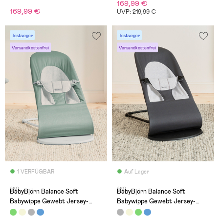
169,99 €
169,99 €
UVP: 219,99 €
Testsieger
Testsieger
Versandkostenfrei
Versandkostenfrei
1 VERFÜGBAR
Auf Lager
(12)
(12)
BabyBjörn Balance Soft
BabyBjörn Balance Soft
Babywippe Gewebt Jersey-
Babywippe Gewebt Jersey-
Stoff, Grün/Grau
Stoff, Dunkelgrau/Grau