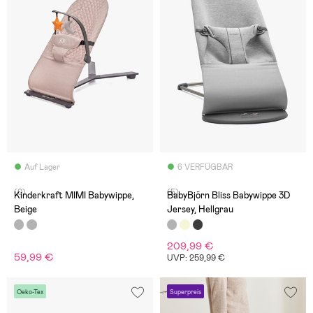
Auf Lager
6 VERFÜGBAR
(0)
(5)
Kinderkraft MIMI Babywippe,
BabyBjörn Bliss Babywippe 3D
Beige
Jersey, Hellgrau
209,99 €
59,99 €
UVP: 259,99 €
Oeko-Tex
Superpreis