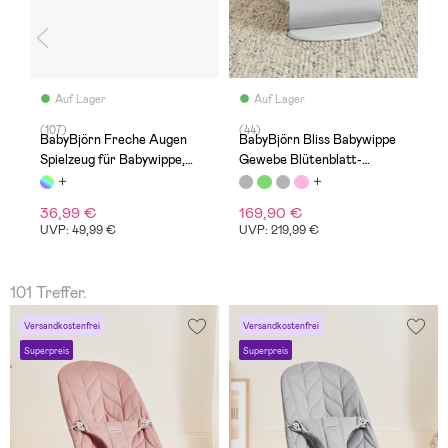
Auf Lager
Auf Lager
(107)
(44)
(
BabyBjörn Freche Augen
BabyBjörn Bliss Babywippe
B
,
Spielzeug für Babywippe,
Gewebe Blütenblatt-
B
Pastell
Steppung, Hellgrau
S
36,99 €
169,90 €
1
UVP: 49,99 €
UVP: 219,99 €
U
101 Treffer.
Versandkostenfrei
Versandkostenfrei
Superpreis
Superpreis