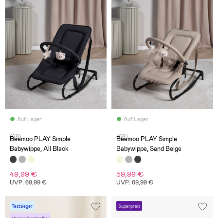
Auf Lager
Auf Lager
(69)
(69)
Beemoo PLAY Simple
Beemoo PLAY Simple
Babywippe, All Black
Babywippe, Sand Beige
49,99 €
59,99 €
UVP: 69,99 €
UVP: 69,99 €
Testsieger
Superpreis