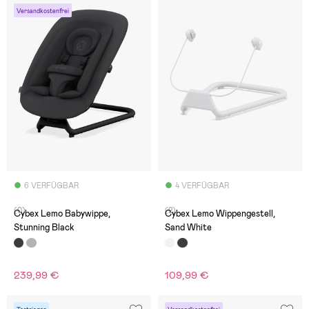
Versandkostenfrei
6 VERFÜGBAR
4 VERFÜGBAR
(0)
(2)
Cybex Lemo Babywippe,
Cybex Lemo Wippengestell,
Stunning Black
Sand White
239,99 €
109,99 €