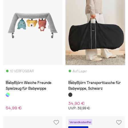
10 VERFÜGBAR
Auf Lager
(5)
(3)
BabyBjörn Weiche Freunde
BabyBjörn Transporttasche für
Spielzeug für Babywippe
Babywippe, Schwarz
34,90 €
54,99 €
UVP: 39,99 €
Versandkostenfrei