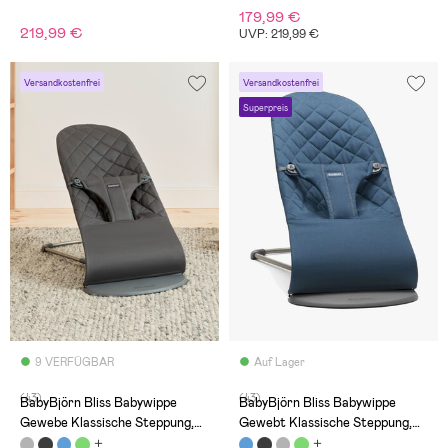
179,99 €
219,99 €
UVP: 219,99 €
Versandkostenfrei
Versandkostenfrei
Superpreis
9 VERFÜGBAR
Auf Lager
(43)
(43)
BabyBjörn Bliss Babywippe
BabyBjörn Bliss Babywippe
Gewebe Klassische Steppung,
Gewebt Klassische Steppung,
Anthrazitgrau
Mitternachtsblau