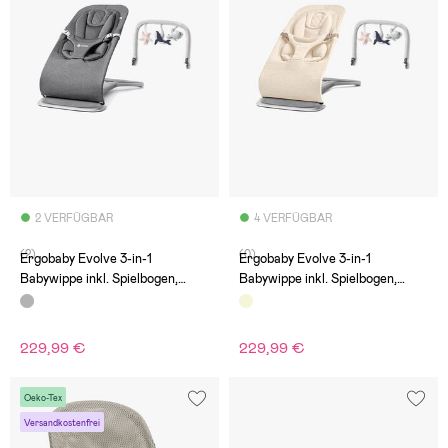
2 VERFÜGBAR
4 VERFÜGBAR
(2)
(0)
Ergobaby Evolve 3-in-1
Ergobaby Evolve 3-in-1
Babywippe inkl. Spielbogen,
Babywippe inkl. Spielbogen,
Charcoal Grey
Cream
229,99 €
229,99 €
Oeko-Tex
Versandkostenfrei