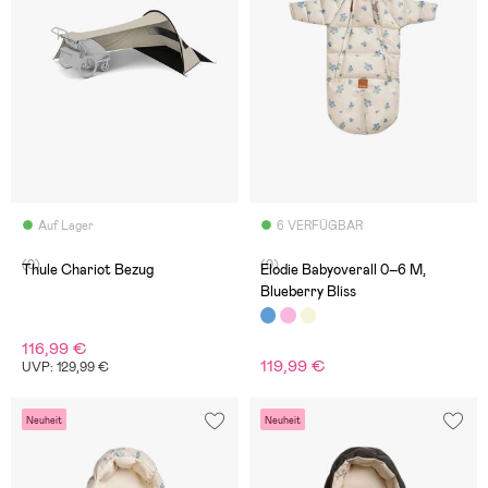
Auf Lager
6 VERFÜGBAR
(0)
(0)
Thule Chariot Bezug
Elodie Babyoverall 0–6 M,
Blueberry Bliss
116,99 €
119,99 €
UVP: 129,99 €
Neuheit
Neuheit