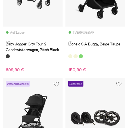
Auf Lager
1 VERFÜGBAR
(0)
(1)
Baby Jogger City Tour 2
Lionelo SIA Buggy, Beige Taupe
Geschwisterwagen, Pitch Black
699,99 €
150,99 €
Versandkostenfrei
Superpreis