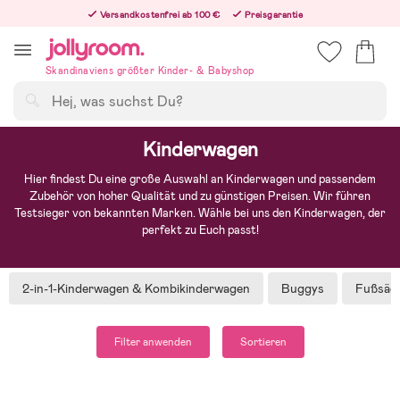
Hoppa
Versandkostenfrei ab 100 €
Preisgarantie
till
Freiwilliges 365-Tage-Rückgaberecht
innehållet
Bestelle jetzt – wir versenden noch am selben Werktag!
Skandinaviens größter Kinder- & Babyshop
Suchen
Kinderwagen
Hier findest Du eine große Auswahl an Kinderwagen und passendem
Zubehör von hoher Qualität und zu günstigen Preisen. Wir führen
Testsieger von bekannten Marken. Wähle bei uns den Kinderwagen, der
perfekt zu Euch passt!
2-in-1-Kinderwagen & Kombikinderwagen
Buggys
Fußsäc
Filter anwenden
Sortieren