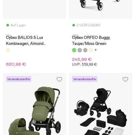
Auf Lager
2 VERFÜGBAR
(0)
(20)
Cybex BALIOS S Lux
Cybex ORFEO Buggy,
Kombiwagen, Almond
Taupe/Moss Green
Beige/Taupe
245,99 €
620,98 €
UVP: 339,99 €
Versandkostenfrei
Versandkostenfrei