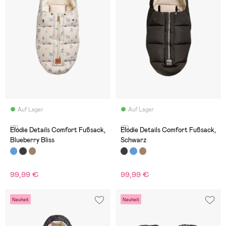
Auf Lager
Auf Lager
(0)
(0)
Elodie Details Comfort Fußsack,
Elodie Details Comfort Fußsack,
Blueberry Bliss
Schwarz
99,99 €
99,99 €
Neuheit
Neuheit