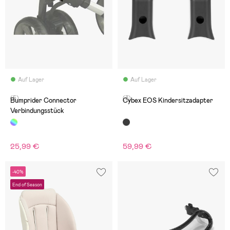
Auf Lager
Auf Lager
(5)
(3)
Bumprider Connector
Cybex EOS Kindersitzadapter
Verbindungsstück
25,99 €
59,99 €
-40%
End of Season