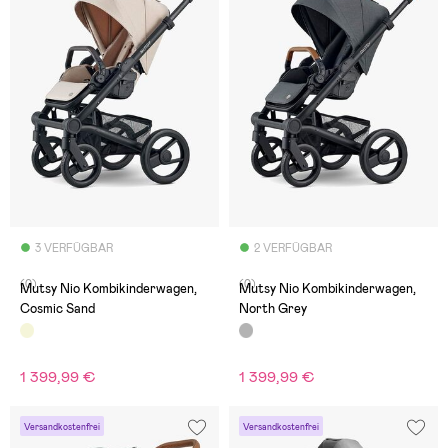
3 VERFÜGBAR
2 VERFÜGBAR
(0)
(0)
Mutsy Nio Kombikinderwagen,
Mutsy Nio Kombikinderwagen,
Cosmic Sand
North Grey
1 399,99 €
1 399,99 €
Versandkostenfrei
Versandkostenfrei