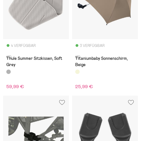
4 VERFÜGBAR
3 VERFÜGBAR
(0)
(0)
Thule Summer Sitzkissen, Soft
Titaniumbaby Sonnenschirm,
Grey
Beige
59,99 €
25,99 €