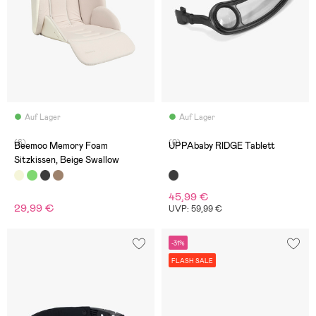
Auf Lager
Auf Lager
(6)
(0)
Beemoo Memory Foam
UPPAbaby RIDGE Tablett
Sitzkissen, Beige Swallow
45,99 €
29,99 €
UVP: 59,99 €
-31%
FLASH SALE