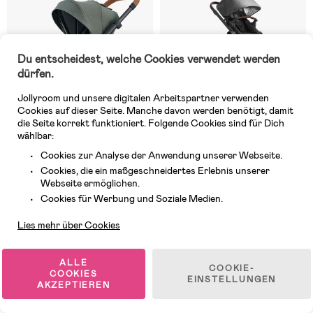
Du entscheidest, welche Cookies verwendet werden
dürfen.
Jollyroom und unsere digitalen Arbeitspartner verwenden
Cookies auf dieser Seite. Manche davon werden benötigt, damit
die Seite korrekt funktioniert. Folgende Cookies sind für Dich
wählbar:
Cookies zur Analyse der Anwendung unserer Webseite.
Cookies, die ein maßgeschneidertes Erlebnis unserer
3 VERFÜGBAR
Auf Lager
Webseite ermöglichen.
Kundendienst
Cookies für Werbung und Soziale Medien.
(0)
(0)
Mutsy Nio Kombikinderwagen,
Baby Jogger City Select 2
Sea Green
Tencel Geschwisterwagen,
Lies mehr über Cookies
Harbor Grey
ALLE
COOKIE-
1 399,99 €
849,88 €
COOKIES
EINSTELLUNGEN
AKZEPTIEREN
Versandkostenfrei
Versandkostenfrei