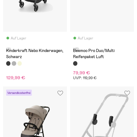
Auf Lager
Auf Lager
(2)
(13)
Kinderkraft Nebo Kinderwagen,
Beemoo Pro Duo/Multi
Schwarz
Reifenpaket Luft
79,99 €
129,99 €
UVP: 119,99 €
Versandkostenfrei