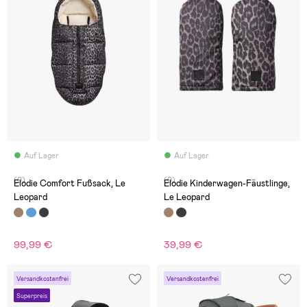
Auf Lager
Auf Lager
(0)
(0)
Elodie Comfort Fußsack, Le
Elodie Kinderwagen-Fäustlinge,
Leopard
Le Leopard
99,99 €
39,99 €
Versandkostenfrei
Versandkostenfrei
Superpreis