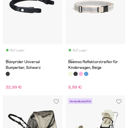
Auf Lager
Auf Lager
(4)
(17)
Bumprider Universal
Beemoo Reflektorstreifen für
Bumperbar, Schwarz
Kinderwagen, Beige
32,99 €
8,99 €
Versandkostenfrei