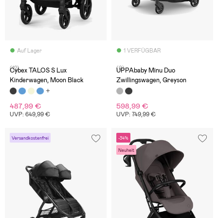
Auf Lager
1 VERFÜGBAR
(12)
(0)
Cybex TALOS S Lux
UPPAbaby Minu Duo
Kinderwagen, Moon Black
Zwillingswagen, Greyson
487,99 €
598,99 €
UVP: 649,99 €
UVP: 749,99 €
Versandkostenfrei
-34%
Neuheit