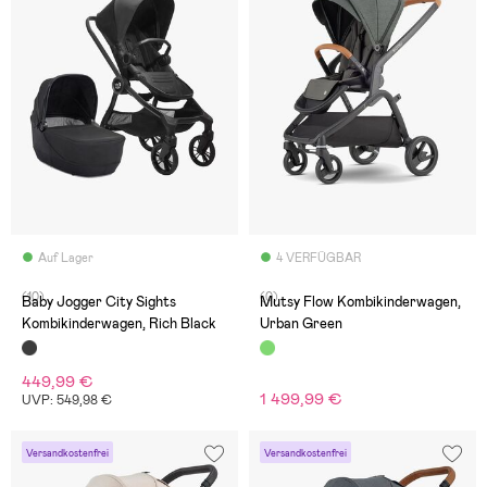
Auf Lager
4 VERFÜGBAR
(10)
(0)
Baby Jogger City Sights
Mutsy Flow Kombikinderwagen,
Kombikinderwagen, Rich Black
Urban Green
449,99 €
1 499,99 €
UVP: 549,98 €
Versandkostenfrei
Versandkostenfrei