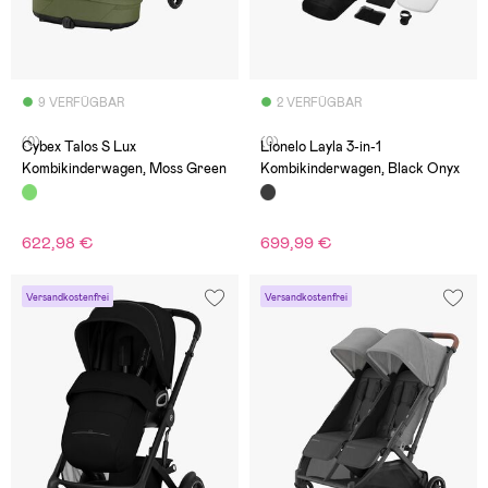
9 VERFÜGBAR
2 VERFÜGBAR
(0)
(0)
Cybex Talos S Lux
Lionelo Layla 3-in-1
Kombikinderwagen, Moss Green
Kombikinderwagen, Black Onyx
622,98 €
699,99 €
Versandkostenfrei
Versandkostenfrei