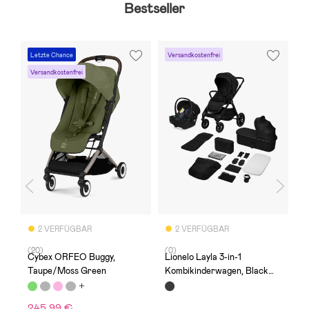
Bestseller
Letzte Chance
Versandkostenfrei
V
Versandkostenfrei
2 VERFÜGBAR
2 VERFÜGBAR
(20)
(0)
(1
Cybex ORFEO Buggy,
Lionelo Layla 3-in-1
C
Taupe/Moss Green
Kombikinderwagen, Black
K
Onyx
245,99 €
3