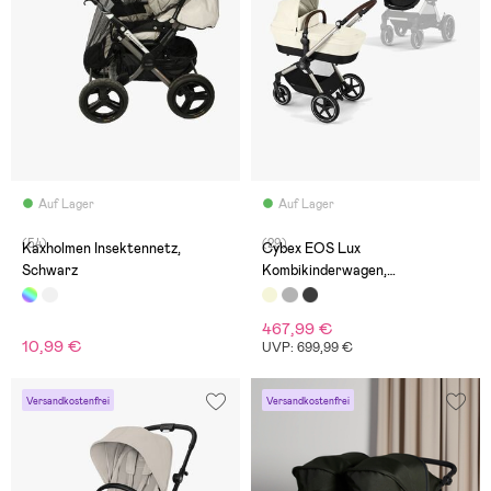
Auf Lager
Auf Lager
(54)
(29)
Kaxholmen Insektennetz,
Cybex EOS Lux
Schwarz
Kombikinderwagen,
Taupe/Seashell Beige
467,99 €
10,99 €
UVP: 699,99 €
Versandkostenfrei
Versandkostenfrei