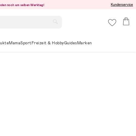
Kundenservice
senden noch am selben Werktag!
ukte
Mama
Sport
Freizeit & Hobby
Guides
Marken