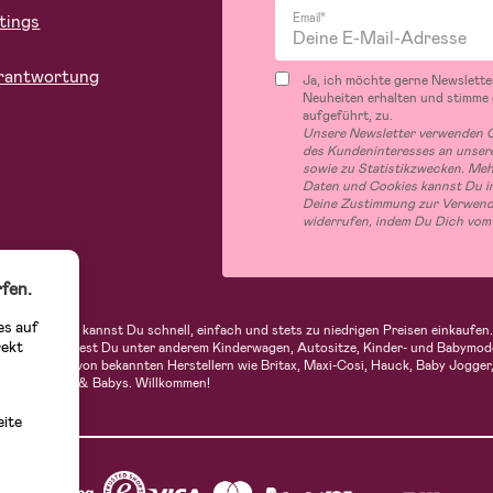
tings
Email*
rantwortung
Ja, ich möchte gerne Newslette
Neuheiten erhalten und stimme
aufgeführt, zu.
Unsere Newsletter verwenden C
des Kundeninteresses an unsere
sowie zu Statistikzwecken. Me
Daten und Cookies kannst Du in
Deine Zustimmung zur Verwend
widerrufen, indem Du Dich vom
fen.
es auf
indern. Bei uns kannst Du schnell, einfach und stets zu niedrigen Preisen einkauf
rekt
 Sortiment findest Du unter anderem Kinderwagen, Autositze, Kinder- und Babymod
n Produkte von bekannten Herstellern wie Britax, Maxi-Cosi, Hauck, Baby Jogger, 
op für Kinder & Babys. Willkommen!
eite