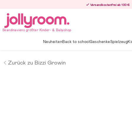
Hoppa
Versandkostenfrei ab 100 €
till
innehållet
Skandinaviens größter Kinder- & Babyshop
Neuheiten
Back to school
Geschenke
Spielzeug
Ki
Zurück zu Bizzi Growin