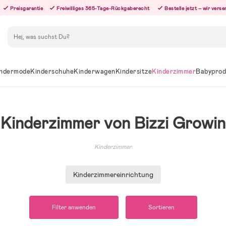
Preisgarantie
Freiwilliges 365-Tage-Rückgaberecht
Bestelle jetzt – wir ver
Suchen
ndermode
Kinderschuhe
Kinderwagen
Kindersitze
Kinderzimmer
Babyprod
Kinderzimmer von Bizzi Growin
Kinderzimmer
Kinderzimmereinrichtung
Filter anwenden
Sortieren