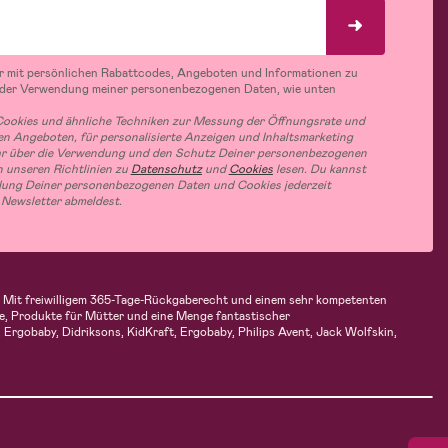
r mit persönlichen Rabattcodes, Angeboten und Informationen zu
 der Verwendung meiner personenbezogenen Daten, wie unten
ookies und ähnliche Techniken zur Messung der Öffnungsrate und
n Angeboten, für personalisierte Anzeigen und Inhaltsmarketing
hr über die Verwendung und den Schutz Deiner personenbezogenen
 unseren Richtlinien zu
Datenschutz
und
Cookies
lesen. Du kannst
ung Deiner personenbezogenen Daten und Cookies jederzeit
 Newsletter abmeldest.
en. Mit freiwilligem 365-Tage-Rückgaberecht und einem sehr kompetenten
e, Produkte für Mütter und eine Menge fantastischer
Ergobaby, Didriksons, KidKraft, Ergobaby, Philips Avent, Jack Wolfskin,