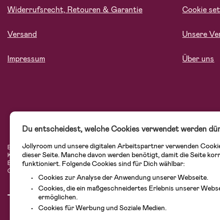
Widerrufsrecht, Retouren & Garantie
Cookie set
Versand
Unsere Ve
Impressum
Über uns
Du entscheidest, welche Cookies verwendet werden dür
Jollyroom und unsere digitalen Arbeitspartner verwenden Cooki
Bei Jollyroom.at findest Du eine tolle Auswahl an Produkten für Familien mit K
dieser Seite. Manche davon werden benötigt, damit die Seite kor
Kundenservice kannst Du Dich beim Einkauf bei uns sicher fühlen. In unserem
funktioniert. Folgende Cookies sind für Dich wählbar:
Einrichtungsgegenstände, Spielsachen, Babyprodukte und vieles mehr. Wir habe
Cybex, LEGO und vielen mehr. Schau Dich um in unserem vielfältigen Onlinesh
Cookies zur Analyse der Anwendung unserer Webseite.
Cookies, die ein maßgeschneidertes Erlebnis unserer Webs
ermöglichen.
Cookies für Werbung und Soziale Medien.