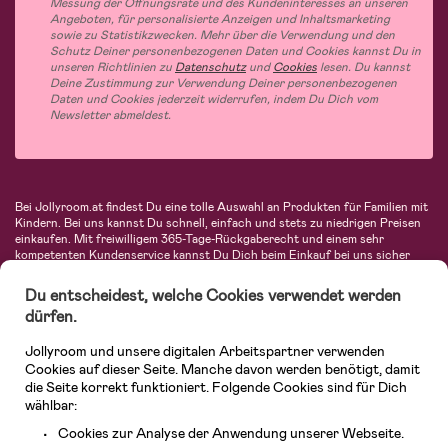
Messung der Öffnungsrate und des Kundeninteresses an unseren
Angeboten, für personalisierte Anzeigen und Inhaltsmarketing
sowie zu Statistikzwecken. Mehr über die Verwendung und den
Schutz Deiner personenbezogenen Daten und Cookies kannst Du in
unseren Richtlinien zu
Datenschutz
und
Cookies
lesen. Du kannst
Deine Zustimmung zur Verwendung Deiner personenbezogenen
Daten und Cookies jederzeit widerrufen, indem Du Dich vom
Newsletter abmeldest.
Bei Jollyroom.at findest Du eine tolle Auswahl an Produkten für Familien mit
Kindern. Bei uns kannst Du schnell, einfach und stets zu niedrigen Preisen
einkaufen. Mit freiwilligem 365-Tage-Rückgaberecht und einem sehr
kompetenten Kundenservice kannst Du Dich beim Einkauf bei uns sicher
fühlen. In unserem Sortiment findest Du unter anderem Kinderwagen,
Autositze, Kinder- und Babymode, Produkte für Mütter und eine Menge
Du entscheidest, welche Cookies verwendet werden
fantastischer Einrichtungsgegenstände, Spielsachen, Babyprodukte und
dürfen.
vieles mehr. Wir haben Produkte von bekannten Herstellern wie Britax, Maxi-
Cosi, Hauck, Baby Jogger, Ergobaby, Didriksons, KidKraft, Ergobaby, Philips
Jollyroom und unsere digitalen Arbeitspartner verwenden
Avent, Jack Wolfskin, Cybex, LEGO und vielen mehr. Schau Dich um in
unserem vielfältigen Onlineshop für Kinder & Babys. Willkommen!
Cookies auf dieser Seite. Manche davon werden benötigt, damit
die Seite korrekt funktioniert. Folgende Cookies sind für Dich
wählbar:
Cookies zur Analyse der Anwendung unserer Webseite.