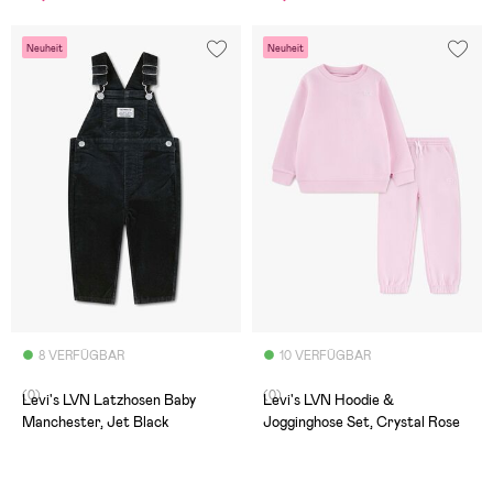
Neuheit
Neuheit
8 VERFÜGBAR
10 VERFÜGBAR
(0)
(0)
Levi's LVN Latzhosen Baby
Levi's LVN Hoodie &
Manchester, Jet Black
Jogginghose Set, Crystal Rose