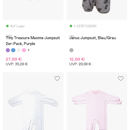
Auf Lager
4 VERFÜGBAR
(22)
(0)
Tiny Treasure Maxime Jumpsuit
Janus Jumpsuit, Blau/Grau
2er-Pack, Purple
27,99 €
12,99 €
UVP: 35,28 €
UVP: 29,99 €