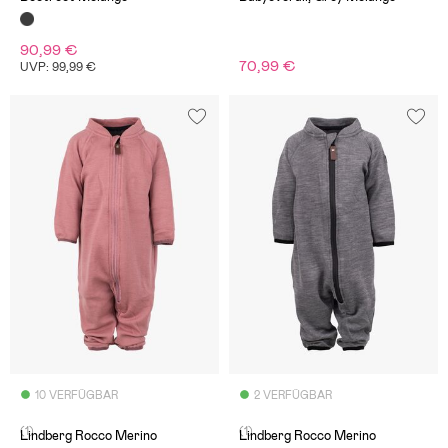
90,99 €
70,99 €
UVP: 99,99 €
10 VERFÜGBAR
2 VERFÜGBAR
(1)
(1)
Lindberg Rocco Merino
Lindberg Rocco Merino