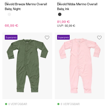
(0)
(0)
Devold Breeze Merino Overall
Devold Nibba Merino Overall
Baby, Night
Baby, Ink
81,99 €
66,99 €
UVP: 92,99 €
Superpreis
Superpreis
8 VERFÜGBAR
6 VERFÜGBAR