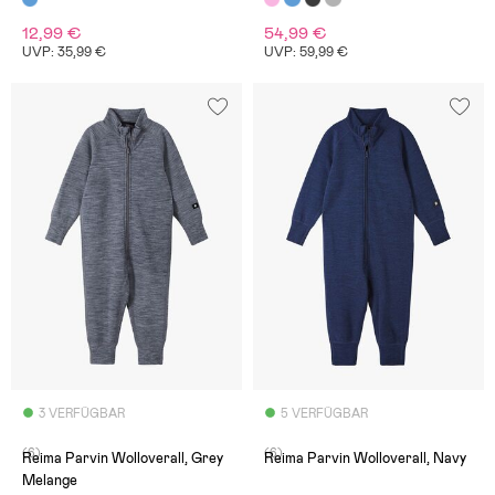
12,99 €
54,99 €
UVP: 35,99 €
UVP: 59,99 €
3 VERFÜGBAR
5 VERFÜGBAR
(6)
(6)
Reima Parvin Wolloverall, Grey
Reima Parvin Wolloverall, Navy
Melange