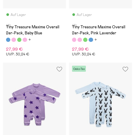
Auf Lager
Auf Lager
(8)
(8)
Tiny Treasure Maxime Overall
Tiny Treasure Maxime Overall
2er-Pack, Baby Blue
2er-Pack, Pink Lavender
27,99 €
27,99 €
UVP: 30,24 €
UVP: 30,24 €
Oeko-Tex