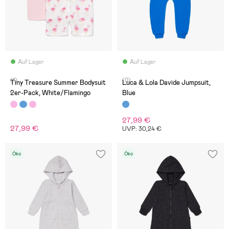
Auf Lager
Auf Lager
(1)
(0)
Tiny Treasure Summer Bodysuit
Luca & Lola Davide Jumpsuit,
2er-Pack, White/Flamingo
Blue
27,99 €
27,99 €
UVP: 30,24 €
Öko
Öko