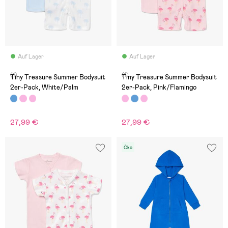
Auf Lager
Auf Lager
(1)
(1)
Tiny Treasure Summer Bodysuit
Tiny Treasure Summer Bodysuit
2er-Pack, White/Palm
2er-Pack, Pink/Flamingo
27,99 €
27,99 €
Öko