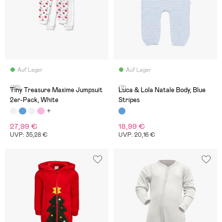
Auf Lager
Auf Lager
(22)
(2)
Tiny Treasure Maxime Jumpsuit
Luca & Lola Natale Body, Blue
2er-Pack, White
Stripes
27,99 €
18,99 €
UVP: 35,28 €
UVP: 20,16 €