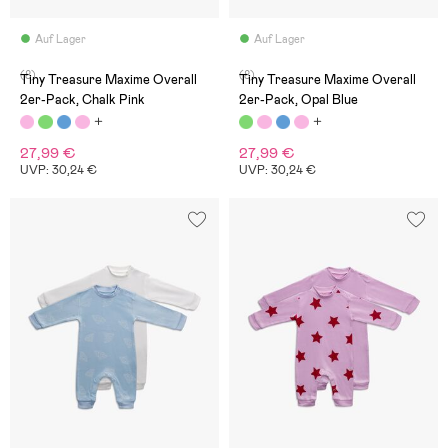
Auf Lager
Auf Lager
(8)
(8)
Tiny Treasure Maxime Overall
Tiny Treasure Maxime Overall
2er-Pack, Chalk Pink
2er-Pack, Opal Blue
27,99 €
27,99 €
UVP: 30,24 €
UVP: 30,24 €