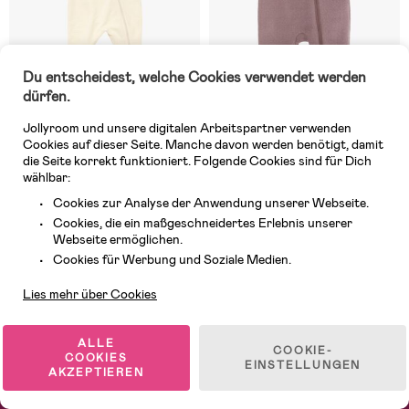
Du entscheidest, welche Cookies verwendet werden
dürfen.
Jollyroom und unsere digitalen Arbeitspartner verwenden
Cookies auf dieser Seite. Manche davon werden benötigt, damit
Auf Lager
Auf Lager
die Seite korrekt funktioniert. Folgende Cookies sind für Dich
wählbar:
(0)
(1)
Devold Nibba Merino Overall
Mikk-Line Woll-Overall Merino,
Cookies zur Analyse der Anwendung unserer Webseite.
Baby, Raw White
Twilight Mauve
Cookies, die ein maßgeschneidertes Erlebnis unserer
Webseite ermöglichen.
Kundendienst
Cookies für Werbung und Soziale Medien.
92,99 €
62,99 €
Lies mehr über Cookies
1
/
2
ALLE
COOKIE-
COOKIES
EINSTELLUNGEN
AKZEPTIEREN