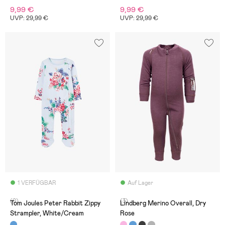
9,99 €
9,99 €
UVP: 29,99 €
UVP: 29,99 €
1 VERFÜGBAR
Auf Lager
(0)
(3)
Tom Joules Peter Rabbit Zippy
Lindberg Merino Overall, Dry
Strampler, White/Cream
Rose