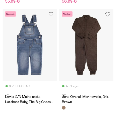
55,99 €
50,99 €
Neuheit
Neuheit
9 VERFÜGBAR
Auf Lager
(0)
(0)
Levi's LVN Meine erste
Joha Overall Merinowolle, Drk.
Latzhose Baby, The Big Cheese
Brown
No Destruction