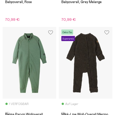
Babyoverall, Rose
Babyoverall, Grey Melange
70,99 €
70,99 €
Oeko-Tex
Superpreis
1 VERFÜGBAR
Auf Lager
(6)
(1)
Reima Parvin Wolloverall,
Mikk-Line Woll-Overall Merino,