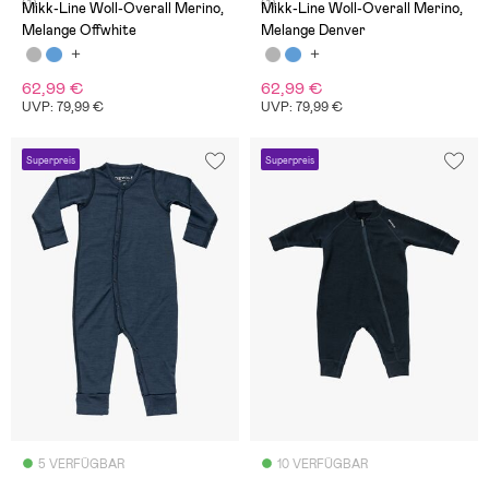
(1)
(1)
Mikk-Line Woll-Overall Merino,
Mikk-Line Woll-Overall Merino,
Melange Offwhite
Melange Denver
62,99 €
62,99 €
UVP: 79,99 €
UVP: 79,99 €
Superpreis
Superpreis
5 VERFÜGBAR
10 VERFÜGBAR