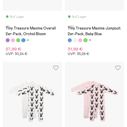
Auf Lager
Auf Lager
(8)
(22)
Tiny Treasure Maxime Overall
Tiny Treasure Maxime Jumpsuit
2er-Pack, Orchid Bloom
2er-Pack, Baby Blue
27,99 €
31,99 €
UVP: 30,24 €
UVP: 35,28 €