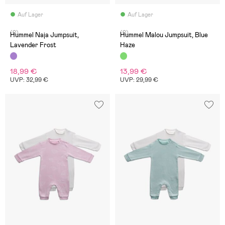
Auf Lager
Auf Lager
(0)
(0)
Hummel Naja Jumpsuit,
Hummel Malou Jumpsuit, Blue
Lavender Frost
Haze
18,99 €
13,99 €
UVP: 32,99 €
UVP: 29,99 €