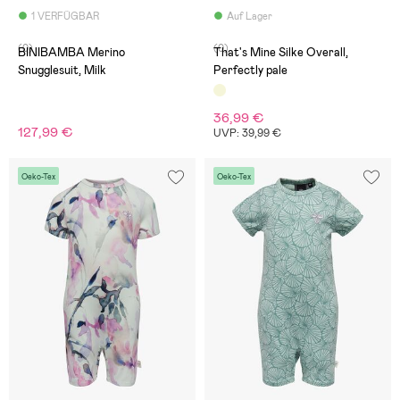
1 VERFÜGBAR
Auf Lager
(0)
(0)
BINIBAMBA Merino
That's Mine Silke Overall,
Snugglesuit, Milk
Perfectly pale
36,99 €
127,99 €
UVP: 39,99 €
Oeko-Tex
Oeko-Tex