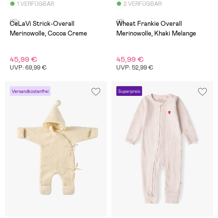
1 VERFÜGBAR
2 VERFÜGBAR
(0)
(0)
CeLaVi Strick-Overall
Wheat Frankie Overall
Merinowolle, Cocoa Creme
Merinowolle, Khaki Melange
45,99 €
45,99 €
UVP: 69,99 €
UVP: 52,99 €
Versandkostenfrei
Superpreis