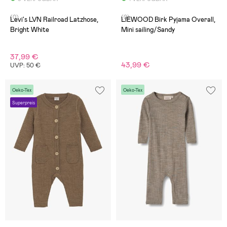
(0)
(0)
Levi's LVN Railroad Latzhose,
LIEWOOD Birk Pyjama Overall,
Bright White
Mini sailing/Sandy
37,99 €
43,99 €
UVP: 50 €
Oeko-Tex
Oeko-Tex
Superpreis