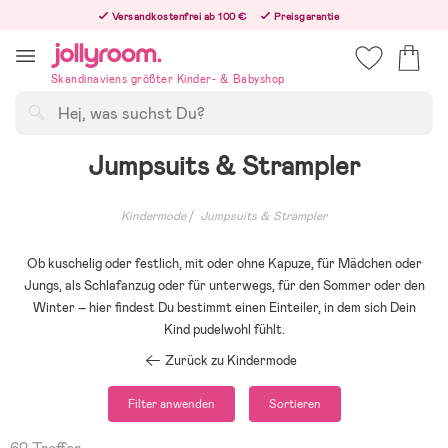
Hoppa
Versandkostenfrei ab 100 €
Preisgarantie
till
Freiwilliges 365-Tage-Rückgaberecht
innehållet
Bestelle heute, dann versenden wir direkt nach dem Feiertag
Skandinaviens größter Kinder- & Babyshop
Suchen
Jumpsuits & Strampler
Kindermode
Jumpsuits & Strampler
Ob kuschelig oder festlich, mit oder ohne Kapuze, für Mädchen oder
Jungs, als Schlafanzug oder für unterwegs, für den Sommer oder den
Winter – hier findest Du bestimmt einen Einteiler, in dem sich Dein
Kind pudelwohl fühlt.
Zurück zu Kindermode
Filter anwenden
Sortieren