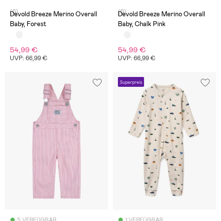
(0)
(0)
Devold Breeze Merino Overall
Devold Breeze Merino Overall
Baby, Forest
Baby, Chalk Pink
54,99 €
54,99 €
UVP: 66,99 €
UVP: 66,99 €
Superpreis
5 VERFÜGBAR
1 VERFÜGBAR