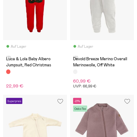
Auf Lager
Auf Lager
(2)
(0)
Luca & Lola Baby Albero
Devold Breeze Merino Overall
Jumpsuit, Red Christmas
Merinowolle, Off White
60,99 €
22,99 €
UVP: 66,99 €
Superpreis
-21%
Oeko-Tex