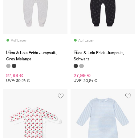
Auf Lager
Auf Lager
(2)
(2)
Luca & Lola Frida Jumpsuit,
Luca & Lola Frida Jumpsuit,
Grey Melange
Schwarz
27,99 €
27,99 €
UVP: 30,24 €
UVP: 30,24 €