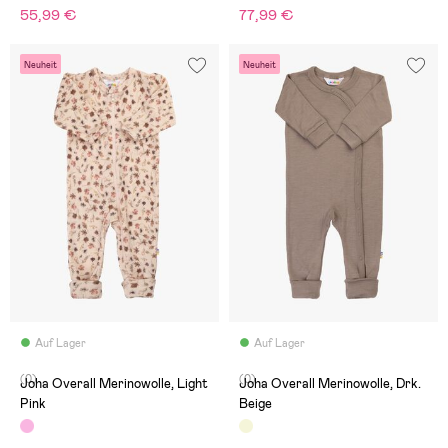
55,99 €
77,99 €
Neuheit
Neuheit
Auf Lager
Auf Lager
(0)
(0)
Joha Overall Merinowolle, Light
Joha Overall Merinowolle, Drk.
Pink
Beige