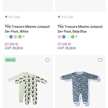
Auf Lager
Auf Lager
(22)
(22)
Tiny Treasure Maxime Jumpsuit
Tiny Treasure Maxime Jumpsuit
2er-Pack, White
2er-Pack, Baby Blue
27,99 €
27,99 €
UVP: 35,28 €
UVP: 35,28 €
Oeko-Tex