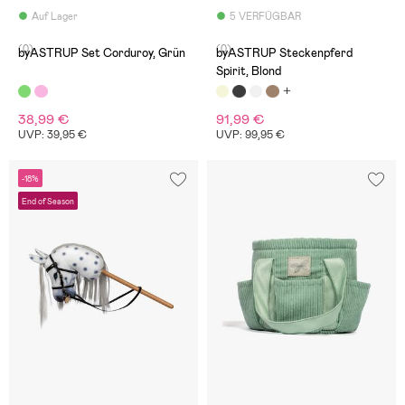
Auf Lager
5 VERFÜGBAR
(0)
(0)
byASTRUP Set Corduroy, Grün
byASTRUP Steckenpferd
Spirit, Blond
38,99 €
91,99 €
UVP: 39,95 €
UVP: 99,95 €
-18%
End of Season