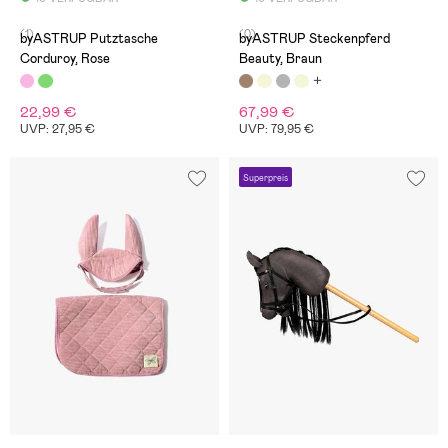
(1)
(0)
byASTRUP Putztasche
byASTRUP Steckenpferd
Corduroy, Rose
Beauty, Braun
22,99 €
67,99 €
UVP: 27,95 €
UVP: 79,95 €
Superpreis