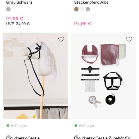
Grau Schwarz
Steckenpferd Alba
27,99 €
24,99 €
UVP: 34,99 €
Auf Lager
Auf Lager
(2)
(1)
Cloudberry Castle
Cloudberry Castle Zubehör für