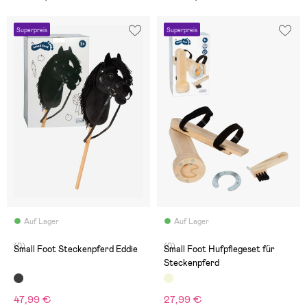
Superpreis
Superpreis
Auf Lager
Auf Lager
(0)
(0)
Small Foot Steckenpferd Eddie
Small Foot Hufpflegeset für
Steckenpferd
47,99 €
27,99 €