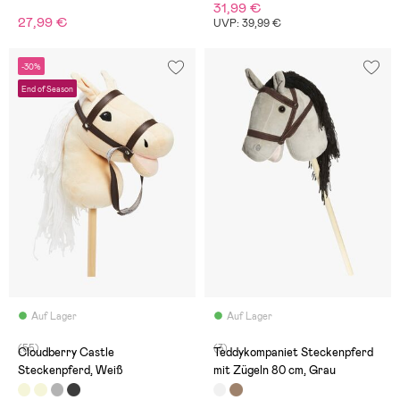
31,99 €
27,99 €
UVP: 39,99 €
-30%
End of Season
Auf Lager
Auf Lager
(55)
(3)
Cloudberry Castle
Teddykompaniet Steckenpferd
Steckenpferd, Weiß
mit Zügeln 80 cm, Grau