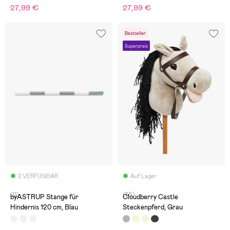
27,99 €
27,99 €
Bestseller
Superpreis
2 VERFÜGBAR
Auf Lager
(0)
(55)
byASTRUP Stange für
Cloudberry Castle
Hindernis 120 cm, Blau
Steckenpferd, Grau