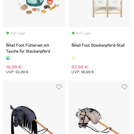
Auf Lager
Auf Lager
(0)
(0)
Small Foot Fütterset mit
Small Foot Steckenpferd-Stall
Tasche für Steckenpferd
18,99 €
83,99 €
UVP: 24,99 €
UVP: 99,99 €