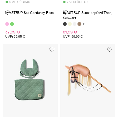
5 VERFÜGBAR
7 VERFÜGBAR
(0)
(0)
byASTRUP Set Corduroy, Rose
byASTRUP Steckenpferd Thor,
Schwarz
37,99 €
81,99 €
UVP: 39,95 €
UVP: 99,95 €