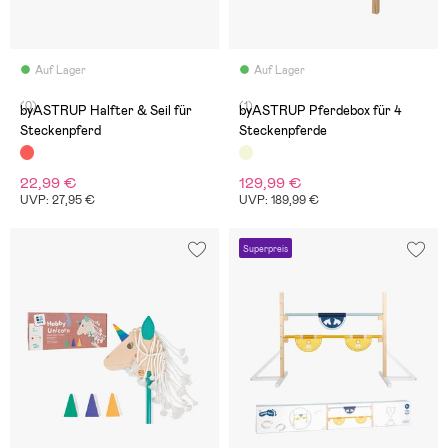
Auf Lager
Auf Lager
(0)
(1)
byASTRUP Halfter & Seil für
byASTRUP Pferdebox für 4
Steckenpferd
Steckenpferde
22,99 €
129,99 €
UVP: 27,95 €
UVP: 189,99 €
Superpreis