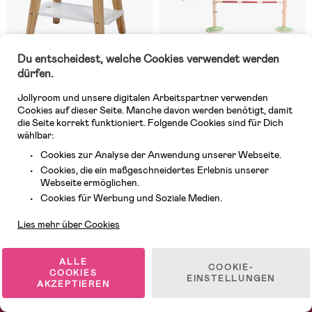
Du entscheidest, welche Cookies verwendet werden
dürfen.
Jollyroom und unsere digitalen Arbeitspartner verwenden
Cookies auf dieser Seite. Manche davon werden benötigt, damit
Auf Lager
Auf Lager
die Seite korrekt funktioniert. Folgende Cookies sind für Dich
wählbar:
(0)
(0)
byASTRUP Pflegestation für 2
BS Toys Hindernis
Cookies zur Analyse der Anwendung unserer Webseite.
Steckenpferde
Cookies, die ein maßgeschneidertes Erlebnis unserer
Webseite ermöglichen.
70,99 €
36,99 €
Kundendienst
Cookies für Werbung und Soziale Medien.
UVP: 83,99 €
UVP: 39,99 €
Lies mehr über Cookies
1
/
2
ALLE
COOKIE-
COOKIES
EINSTELLUNGEN
AKZEPTIEREN