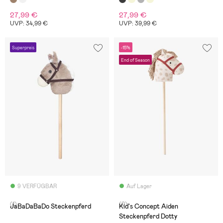
27,99 €
27,99 €
UVP: 34,99 €
UVP: 39,99 €
Superpreis
-15%
End of Season
9 VERFÜGBAR
Auf Lager
(1)
(0)
JaBaDaBaDo Steckenpferd
Kid's Concept Aiden
Steckenpferd Dotty