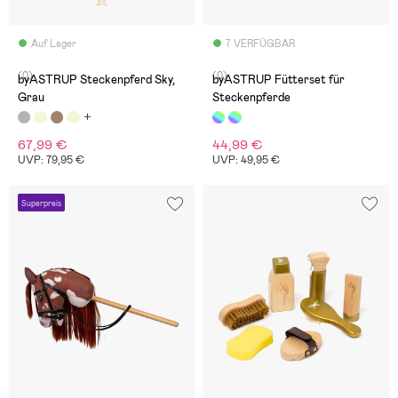
Auf Lager
7 VERFÜGBAR
(0)
(0)
byASTRUP Steckenpferd Sky,
byASTRUP Fütterset für
Grau
Steckenpferde
67,99 €
44,99 €
UVP: 79,95 €
UVP: 49,95 €
Superpreis