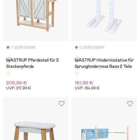
7 VERFÜGBAR
5 VERFÜGBAR
(0)
(0)
byASTRUP Pferdestall für 2
byASTRUP Hindernisstative für
Steckenpferde
Sprunghindernisse Basis 2 Teile
209,99 €
161,99 €
UVP: 217,99 €
UVP: 184,99 €