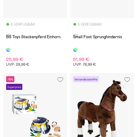
9 VERFÜGBAR
8 VERFÜGBAR
(0)
(0)
BS Toys Steckenpferd Einhorn
Small Foot Sprunghindernis
25,99 €
51,99 €
UVP: 29,99 €
UVP: 76,99 €
-15%
Versandkostenfrei
Superpreis