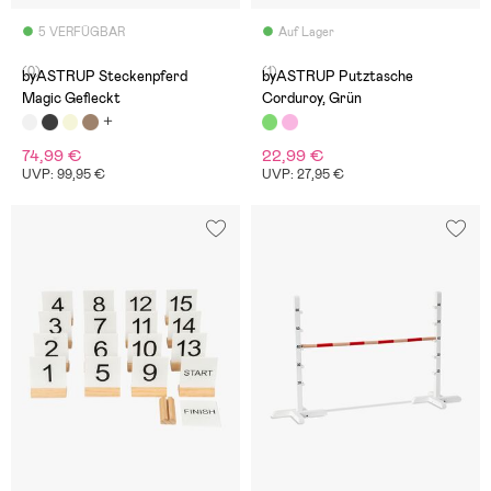
5 VERFÜGBAR
Auf Lager
(0)
(1)
byASTRUP Steckenpferd
byASTRUP Putztasche
Magic Gefleckt
Corduroy, Grün
74,99 €
22,99 €
UVP: 99,95 €
UVP: 27,95 €