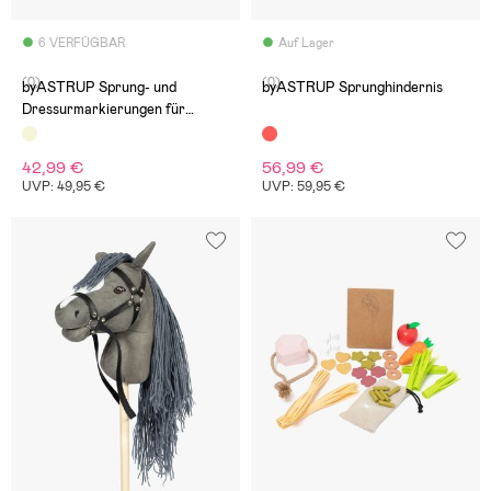
6 VERFÜGBAR
Auf Lager
(0)
(0)
byASTRUP Sprung- und
byASTRUP Sprunghindernis
Dressurmarkierungen für
Steckenpferde
42,99 €
56,99 €
UVP: 49,95 €
UVP: 59,95 €