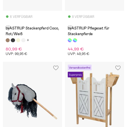
6 VERFÜGBAR
8 VERFÜGBAR
(0)
(0)
byASTRUP Steckenpferd Coco,
byASTRUP Pflegeset für
Rot/Weiß
Steckenpferde
80,99 €
44,99 €
UVP: 99,95 €
UVP: 49,95 €
Versandkostenfrei
Superpreis