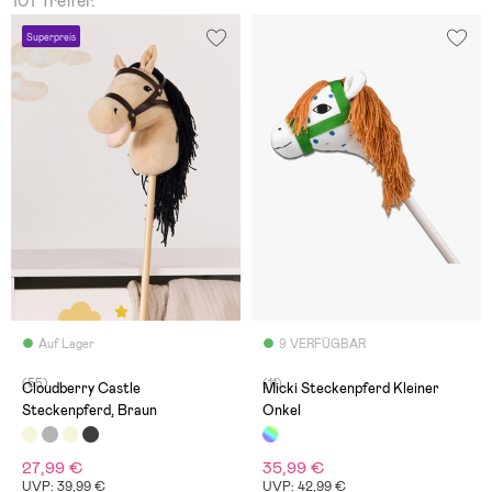
101 Treffer.
Superpreis
Auf Lager
9 VERFÜGBAR
(55)
(11)
Cloudberry Castle
Micki Steckenpferd Kleiner
Steckenpferd, Braun
Onkel
27,99 €
35,99 €
UVP: 39,99 €
UVP: 42,99 €