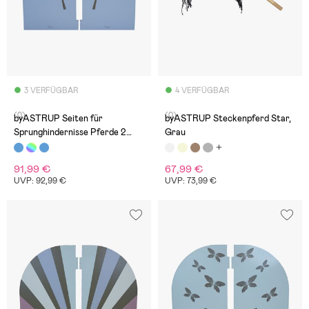
3 VERFÜGBAR
4 VERFÜGBAR
(0)
(0)
byASTRUP Seiten für
byASTRUP Steckenpferd Star,
Sprunghindernisse Pferde 2
Grau
Teile
91,99 €
67,99 €
UVP: 92,99 €
UVP: 73,99 €