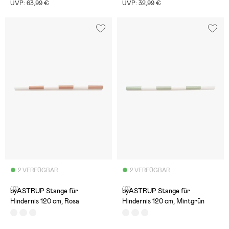
UVP: 63,99 €
UVP: 32,99 €
2 VERFÜGBAR
2 VERFÜGBAR
(0)
(0)
byASTRUP Stange für
byASTRUP Stange für
Hindernis 120 cm, Rosa
Hindernis 120 cm, Mintgrün