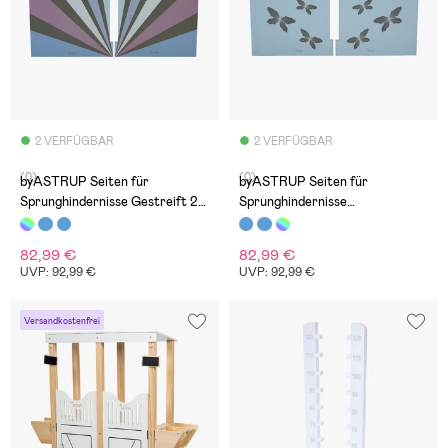
2 VERFÜGBAR
2 VERFÜGBAR
(0)
(0)
byASTRUP Seiten für
byASTRUP Seiten für
Sprunghindernisse Gestreift 2
Sprunghindernisse
Teile
Schmetterlinge 2 Teile
82,99 €
82,99 €
UVP: 92,99 €
UVP: 92,99 €
Versandkostenfrei