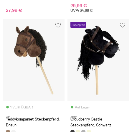
25,99 €
27,99 €
UVP: 34,99 €
Superpreis
1 VERFÜGBAR
Auf Lager
(3)
(55)
Teddykompaniet Steckenpferd,
Cloudberry Castle
Braun
Steckenpferd, Schwarz