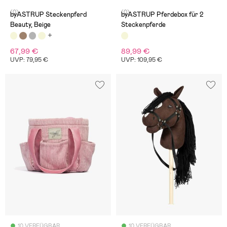
(0)
(0)
byASTRUP Steckenpferd
byASTRUP Pferdebox für 2
Beauty, Beige
Steckenpferde
67,99 €
89,99 €
UVP: 79,95 €
UVP: 109,95 €
10 VERFÜGBAR
10 VERFÜGBAR