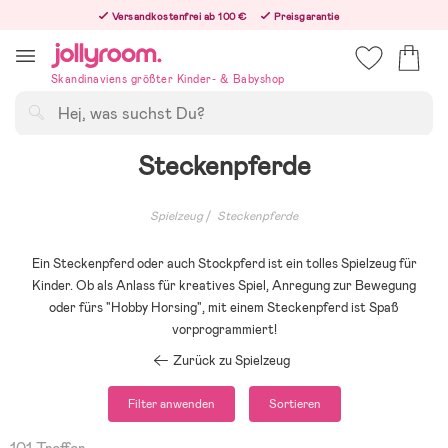
Hoppa
Versandkostenfrei ab 100 €
Preisgarantie
till
Freiwilliges 365-Tage-Rückgaberecht
innehållet
Bestelle jetzt – wir versenden noch am selben Werktag!
Skandinaviens größter Kinder- & Babyshop
Suchen
Steckenpferde
Spielzeug
Steckenpferde
Ein Steckenpferd oder auch Stockpferd ist ein tolles Spielzeug für
Kinder. Ob als Anlass für kreatives Spiel, Anregung zur Bewegung
oder fürs "Hobby Horsing", mit einem Steckenpferd ist Spaß
vorprogrammiert!
Zurück zu Spielzeug
Filter anwenden
Sortieren