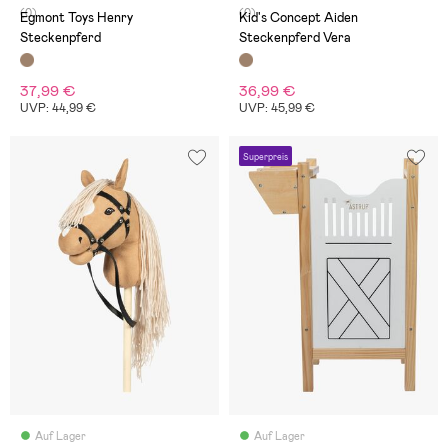
(0)
(0)
Egmont Toys Henry
Kid's Concept Aiden
Steckenpferd
Steckenpferd Vera
37,99 €
36,99 €
UVP: 44,99 €
UVP: 45,99 €
Superpreis
Auf Lager
Auf Lager