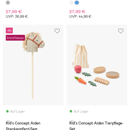
27,99 €
27,99 €
UVP: 36,99 €
UVP: 44,99 €
-9%
End of Season
Auf Lager
Auf Lager
(0)
(0)
Kid's Concept Aiden
Kid's Concept Aiden Tierpflege-
Steckenpferd Sam
Set