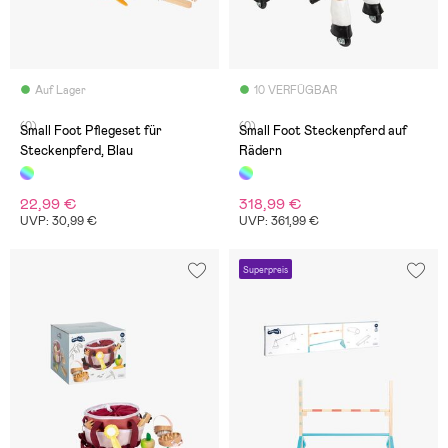
Auf Lager
10 VERFÜGBAR
(0)
(0)
Small Foot Pflegeset für
Small Foot Steckenpferd auf
Steckenpferd, Blau
Rädern
22,99 €
318,99 €
UVP: 30,99 €
UVP: 361,99 €
Superpreis