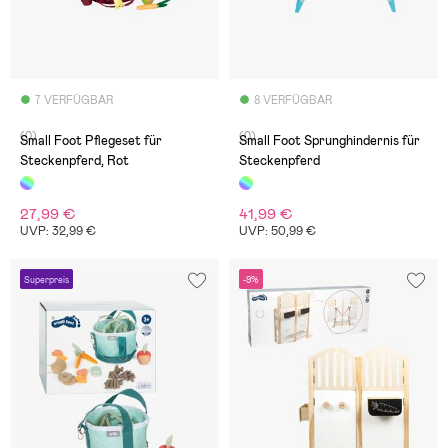
7 VERFÜGBAR
8 VERFÜGBAR
(0)
(0)
Small Foot Pflegeset für
Small Foot Sprunghindernis für
Steckenpferd, Rot
Steckenpferd
27,99 €
41,99 €
UVP: 32,99 €
UVP: 50,99 €
Superpreis
-9%