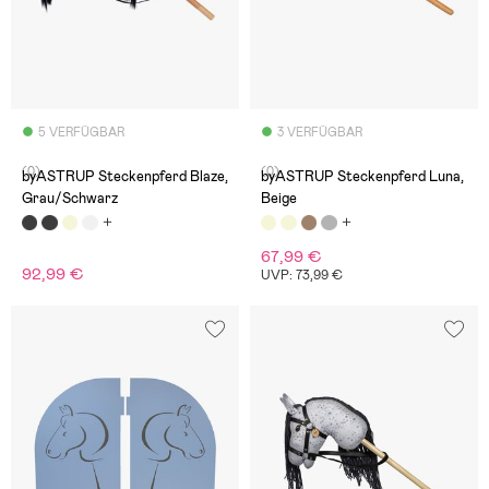
5 VERFÜGBAR
3 VERFÜGBAR
(0)
(0)
byASTRUP Steckenpferd Blaze,
byASTRUP Steckenpferd Luna,
Grau/Schwarz
Beige
67,99 €
92,99 €
UVP: 73,99 €