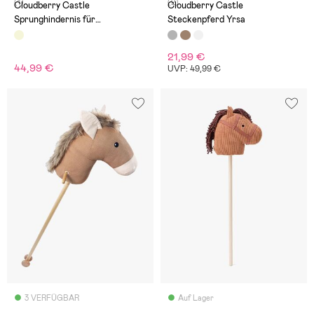
(1)
(2)
Cloudberry Castle
Cloudberry Castle
Sprunghindernis für
Steckenpferd Yrsa
Steckenpferd
21,99 €
44,99 €
UVP: 49,99 €
3 VERFÜGBAR
Auf Lager