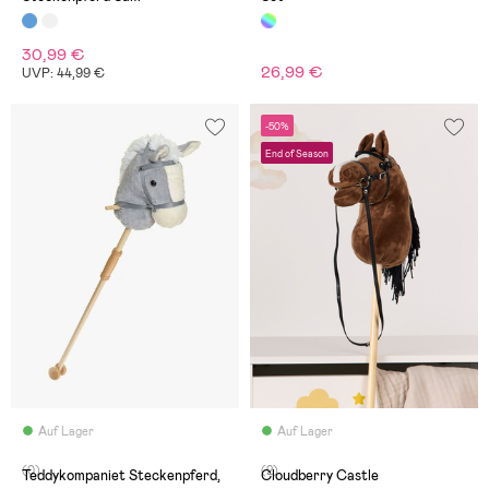
30,99 €
26,99 €
UVP: 44,99 €
-50%
End of Season
Auf Lager
Auf Lager
(0)
(2)
Teddykompaniet Steckenpferd,
Cloudberry Castle