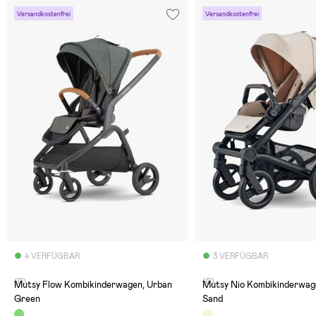
Versandkostenfrei
Versandkostenfrei
4 VERFÜGBAR
3 VERFÜGBAR
(0)
(0)
Mutsy Flow Kombikinderwagen, Urban
Mutsy Nio Kombikinderwag
Green
Sand