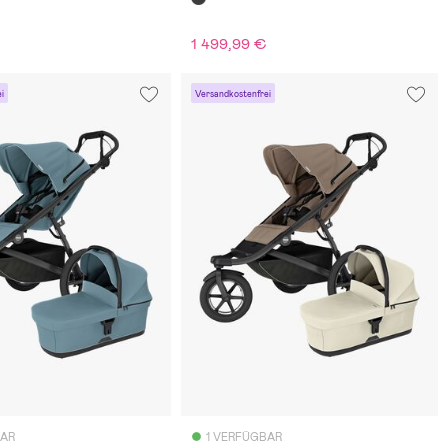
€
1 499,99 €
i
Versandkostenfrei
BAR
1 VERFÜGBAR