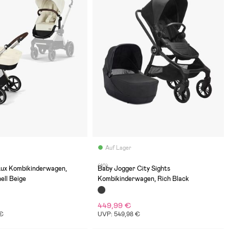
Auf Lager
(10)
ux Kombikinderwagen,
Baby Jogger City Sights
ell Beige
Kombikinderwagen, Rich Black
449,99 €
 €
UVP: 549,98 €