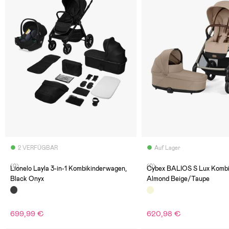
2 VERFÜGBAR
Auf Lager
(0)
(0)
Lionelo Layla 3-in-1 Kombikinderwagen,
Cybex BALIOS S Lux Komb
Black Onyx
Almond Beige/Taupe
699,99 €
620,98 €