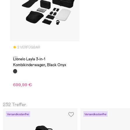
2 VERFÜGBAR
(0)
Lionelo Layla 3-in-1
Kombikinderwagen, Black Onyx
699,99 €
232 Treffer.
Versandkostenfrei
Versandkostenfrei