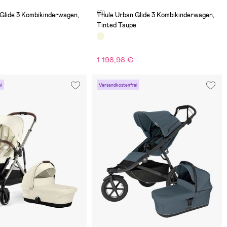
(0)
Glide 3 Kombikinderwagen,
Thule Urban Glide 3 Kombikinderwagen,
Tinted Taupe
€
1 198,98 €
i
Versandkostenfrei