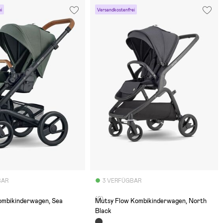
i
Versandkostenfrei
BAR
3 VERFÜGBAR
(0)
ombikinderwagen, Sea
Mutsy Flow Kombikinderwagen, North
Black