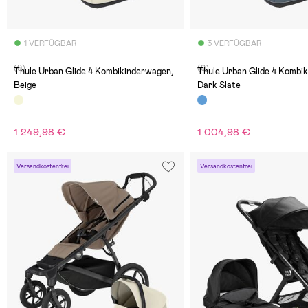
1 VERFÜGBAR
3 VERFÜGBAR
(0)
(0)
Thule Urban Glide 4 Kombikinderwagen,
Thule Urban Glide 4 Kombi
Beige
Dark Slate
1 249,98 €
1 004,98 €
Versandkostenfrei
Versandkostenfrei