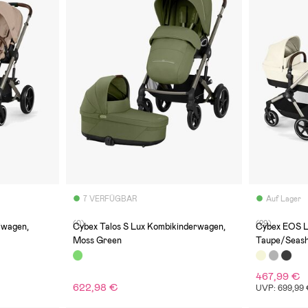
7 VERFÜGBAR
Auf Lager
(0)
(29)
iwagen,
Cybex Talos S Lux Kombikinderwagen,
Cybex EOS L
Moss Green
Taupe/Seash
467,99 €
622,98 €
UVP: 699,99