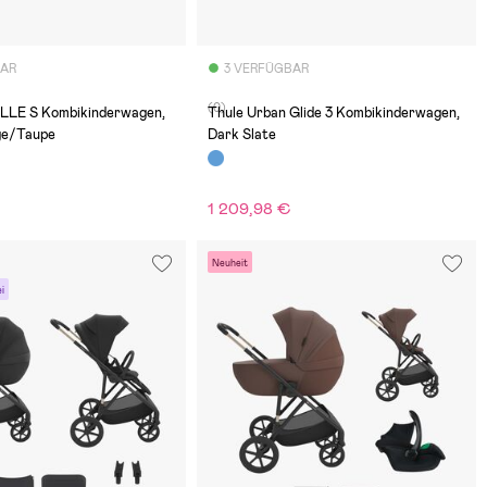
BAR
3 VERFÜGBAR
(0)
LLE S Kombikinderwagen,
Thule Urban Glide 3 Kombikinderwagen,
ige/Taupe
Dark Slate
1 209,98 €
Neuheit
i