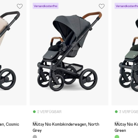
Versandkostenfrei
Versandkostenfre
2 VERFÜGBAR
3 VERFÜG
(0)
(0)
en, Cosmic
Mutsy Nio Kombikinderwagen, North
Mutsy Nio K
Grey
Green