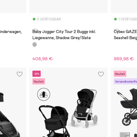
2 VERFÜGBAR
1 VERFÜG
(0)
(0)
kinderwagen,
Baby Jogger City Tour 2 Buggy inkl.
Cybex GAZE
Liegewanne, Shadow Grey/Slate
Seashell Be
408,98 €
989,98 €
-12%
Neuheit
Neuheit
Versandkostenfre