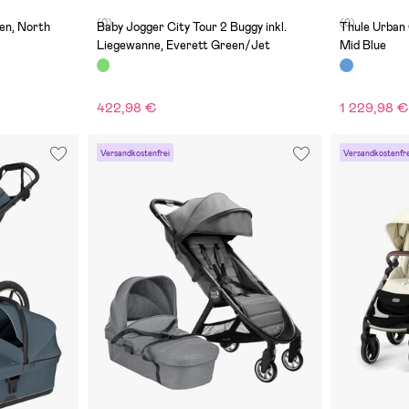
(0)
(0)
en, North
Baby Jogger City Tour 2 Buggy inkl.
Thule Urban 
Liegewanne, Everett Green/Jet
Mid Blue
422,98 €
1 229,98 
Versandkostenfrei
Versandkostenfre