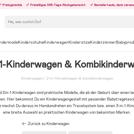
Preisgarantie
Freiwilliges 365-Tage-Rückgaberecht
Bestelle heute, dann versen
Suchen
ndermode
Kinderschuhe
Kinderwagen
Kindersitze
Kinderzimmer
Babyprod
-1-Kinderwagen & Kombikinder
Kinderwagen
2-in-1-Kinderwagen & Kombikinderwagen
 2in-1-Kinderwagen sind praktische Modelle, die ab der Geburt über einen l
en. Hier bekommst Du ein Kinderwagengestell mit passender Babytragetasc
le machst Du daraus im Handumdrehen ein Travelsystem bzw. einen 3-in-1-Kin
eine breite Auswahl an praktischen Kinderwagen von bekannten Marken.
Zurück zu Kinderwagen