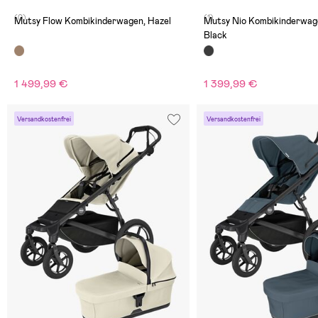
(0)
(1)
Mutsy Flow Kombikinderwagen, Hazel
Mutsy Nio Kombikinderwag
Black
1 499,99 €
1 399,99 €
Versandkostenfrei
Versandkostenfrei