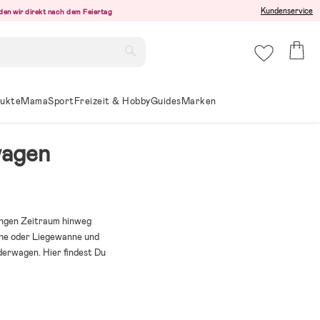
Kundenservice
den wir direkt nach dem Feiertag
ukte
Mama
Sport
Freizeit & Hobby
Guides
Marken
wagen
angen Zeitraum hinweg
he oder Liegewanne und
derwagen. Hier findest Du