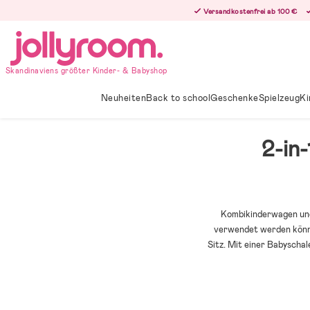
Hoppa
Versandkostenfrei ab 100 €
till
innehållet
Skandinaviens größter Kinder- & Babyshop
Neuheiten
Back to school
Geschenke
Spielzeug
Ki
2-in
Kombikinderwagen und
verwendet werden könn
Sitz. Mit einer Babyscha