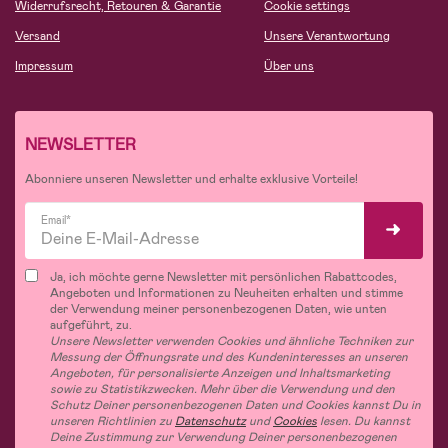
Widerrufsrecht, Retouren & Garantie
Cookie settings
Versand
Unsere Verantwortung
Impressum
Über uns
NEWSLETTER
Abonniere unseren Newsletter und erhalte exklusive Vorteile!
Email*
Ja, ich möchte gerne Newsletter mit persönlichen Rabattcodes,
Angeboten und Informationen zu Neuheiten erhalten und stimme
der Verwendung meiner personenbezogenen Daten, wie unten
aufgeführt, zu.
Unsere Newsletter verwenden Cookies und ähnliche Techniken zur
Messung der Öffnungsrate und des Kundeninteresses an unseren
Angeboten, für personalisierte Anzeigen und Inhaltsmarketing
sowie zu Statistikzwecken. Mehr über die Verwendung und den
Schutz Deiner personenbezogenen Daten und Cookies kannst Du in
unseren Richtlinien zu
Datenschutz
und
Cookies
lesen. Du kannst
Deine Zustimmung zur Verwendung Deiner personenbezogenen