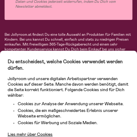
Daten und Cookies jederzeit widerrufen, indem Du Dich vom
Newsletter abmeldest.
Bei Jollyroom.at findest Du eine tolle Auswahl an Produkten für Familien mit
Kindern. Bei uns kannst Du schnell, einfach und stets zu niedrigen Preisen
einkaufen. Mit freiwilligem 365-Tage-Rückgaberecht und einem sehr
kompetenten Kundenservice kannst Du Dich beim Einkauf bei uns sicher
fühlen. In unserem Sortiment findest Du unter anderem Kinderwagen,
Autositze, Kinder- und Babymode, Produkte für Mütter und eine Menge
Du entscheidest, welche Cookies verwendet werden
fantastischer Einrichtungsgegenstände, Spielsachen, Babyprodukte und
dürfen.
vieles mehr. Wir haben Produkte von bekannten Herstellern wie Britax, Maxi-
Cosi, Hauck, Baby Jogger, Ergobaby, Didriksons, KidKraft, Ergobaby, Philips
Jollyroom und unsere digitalen Arbeitspartner verwenden
Avent, Jack Wolfskin, Cybex, LEGO und vielen mehr. Schau Dich um in
unserem vielfältigen Onlineshop für Kinder & Babys. Willkommen!
Cookies auf dieser Seite. Manche davon werden benötigt, damit
die Seite korrekt funktioniert. Folgende Cookies sind für Dich
wählbar:
Cookies zur Analyse der Anwendung unserer Webseite.
Cookies, die ein maßgeschneidertes Erlebnis unserer
Webseite ermöglichen.
Kundendienst
Cookies für Werbung und Soziale Medien.
Lies mehr über Cookies