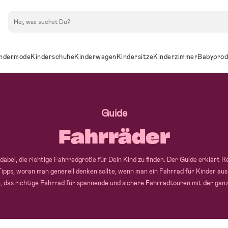
Suchen
ndermode
Kinderschuhe
Kinderwagen
Kindersitze
Kinderzimmer
Babyprod
Guide
Fahrräder
 dabei, die richtige Fahrradgröße für Dein Kind zu finden. Der Guide erklärt 
Tipps, woran man generell denken sollte, wenn man ein Fahrrad für Kinder aus
en, das richtige Fahrrad für spannende und sichere Fahrradtouren mit der ganze