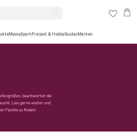
ukte
Mama
Sport
Freizeit & Hobby
Guides
Marken
Reifengrößen, beantwortet die
sucht. Lies gerne weiter und
n Familie zu finden!