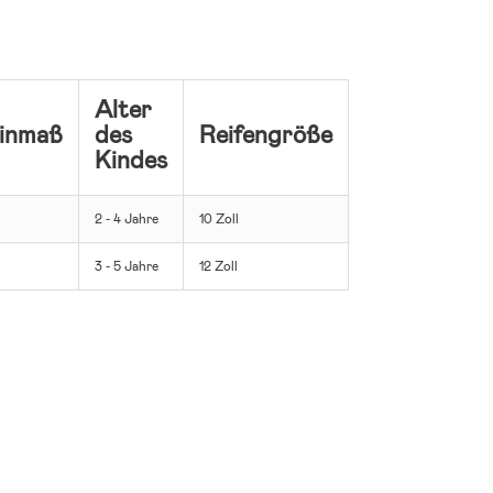
Alter
einmaß
des
Reifengröße
Kindes
2 - 4 Jahre
10 Zoll
3 - 5 Jahre
12 Zoll