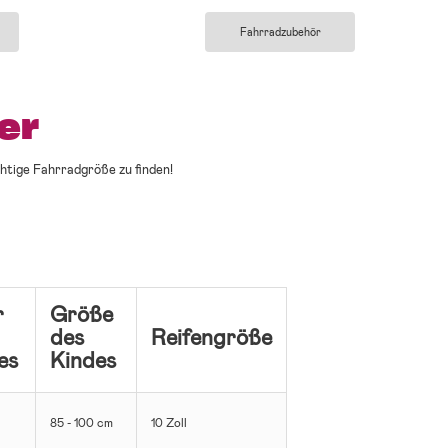
Fahrradzubehör
er
chtige Fahrradgröße zu finden!
r
Größe
des
Reifengröße
es
Kindes
85 - 100 cm
10 Zoll