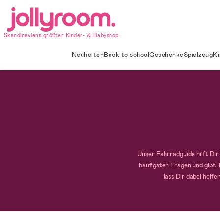
Hoppa
till
innehållet
Skandinaviens größter Kinder- & Babyshop
Neuheiten
Back to school
Geschenke
Spielzeug
Ki
Unser Fahrradguide hilft Dir
häufigsten Fragen und gibt 
lass Dir dabei helf