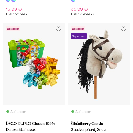
13,99 €
35,99 €
UVP: 24,99 €
UVP: 49,99 €
Bestseller
Bestseller
Superpreis
Auf Lager
Auf Lager
(58)
(55)
LEGO DUPLO Classic 10914
Cloudberry Castle
Deluxe Steinebox
Steckenpferd, Grau