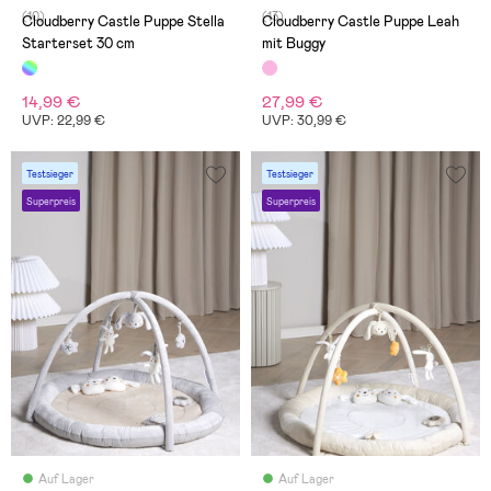
(10)
(13)
Cloudberry Castle Puppe Stella
Cloudberry Castle Puppe Leah
Starterset 30 cm
mit Buggy
14,99 €
27,99 €
UVP: 22,99 €
UVP: 30,99 €
Testsieger
Testsieger
Superpreis
Superpreis
Auf Lager
Auf Lager