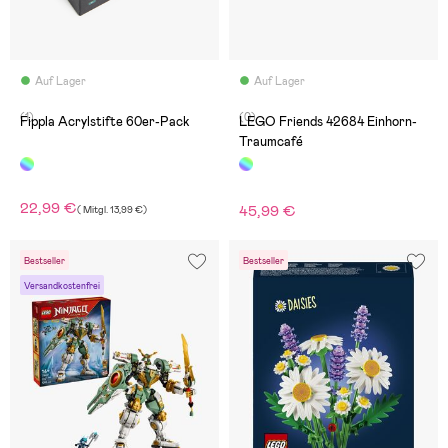
Auf Lager
Auf Lager
(1)
(0)
Fippla Acrylstifte 60er-Pack
LEGO Friends 42684 Einhorn-
Traumcafé
22,99 €
45,99 €
(
Mitgl.
13,99 €
)
Bestseller
Bestseller
Versandkostenfrei