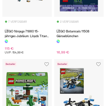
7 VERFÜGBAR
2 VERFÜGBAR
(0)
(1)
LEGO Ninjago 71860 15-
LEGO Botanicals 11508
jähriges Jubiläum: Lloyds Titan-
Gänseblümchen
Mech
115 €
16,99 €
UVP: 154,99 €
Bestseller
Bestseller