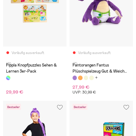
Vorläufig ausverkauft
Vorläufig ausverkauft
(0)
(7)
Fippla Knopfpuzzles Sehen &
Fantorangen Fantus
Lernen 3er-Pack
Plüschspielzeug Gut & Weich
26 cm
27,99 €
29,99 €
UVP: 30,99 €
Bestseller
Bestseller