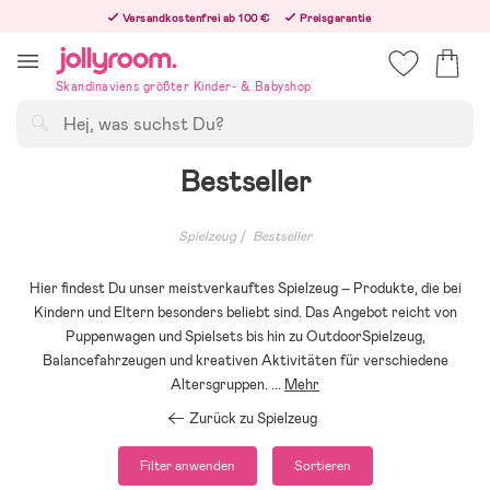
Hoppa
Versandkostenfrei ab 100 €
Preisgarantie
till
Freiwilliges 365-Tage-Rückgaberecht
innehållet
Bestellungen, die nach 12:00 Uhr eingehen, werden am nächsten Werktag versandt!
Skandinaviens größter Kinder- & Babyshop
Suchen
Bestseller
Spielzeug
Bestseller
Hier findest Du unser meistverkauftes Spielzeug – Produkte, die bei
Kindern und Eltern besonders beliebt sind. Das Angebot reicht von
Puppenwagen und Spielsets bis hin zu OutdoorSpielzeug,
Balancefahrzeugen und kreativen Aktivitäten für verschiedene
Altersgruppen.
...
Mehr
Zurück zu Spielzeug
Filter anwenden
Sortieren