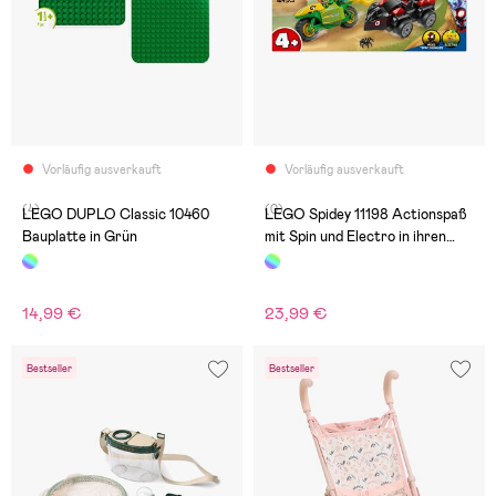
Vorläufig ausverkauft
Vorläufig ausverkauft
(4)
(0)
LEGO DUPLO Classic 10460
LEGO Spidey 11198 Actionspaß
Bauplatte in Grün
mit Spin und Electro in ihren
Dino-Flitzern
14,99 €
23,99 €
Bestseller
Bestseller