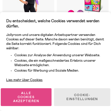
Du entscheidest, welche Cookies verwendet werden
dürfen.
Jollyroom und unsere digitalen Arbeitspartner verwenden
Cookies auf dieser Seite. Manche davon werden benötigt, damit
die Seite korrekt funktioniert. Folgende Cookies sind für Dich
Vorläufig ausverkauft
Vorläufig ausverkauft
wählbar:
(2)
(0)
Cookies zur Analyse der Anwendung unserer Webseite.
Rubies K-Pop Demon Hunters
Scrunchems Überraschungsbox
Cookies, die ein maßgeschneidertes Erlebnis unserer
Perücke Rumi
Squishies
Webseite ermöglichen.
Kundendienst
Cookies für Werbung und Soziale Medien.
29,99 €
9,99 €
Lies mehr über Cookies
ALLE
COOKIE-
COOKIES
EINSTELLUNGEN
Beliebtes Spielzeug für jedes Alter
AKZEPTIEREN
Kinder entwickeln sich durch das Spielen, und verschiedene Arten von