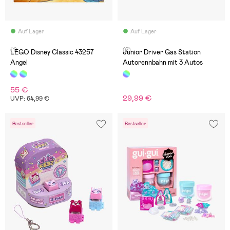
Auf Lager
Auf Lager
(1)
(2)
LEGO Disney Classic 43257
Junior Driver Gas Station
Angel
Autorennbahn mit 3 Autos
55 €
29,99 €
UVP: 64,99 €
Bestseller
Bestseller