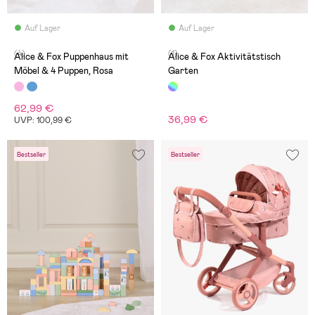
Auf Lager
Auf Lager
(4)
(1)
Alice & Fox Puppenhaus mit
Alice & Fox Aktivitätstisch
Möbel & 4 Puppen, Rosa
Garten
62,99 €
36,99 €
UVP: 100,99 €
Bestseller
Bestseller