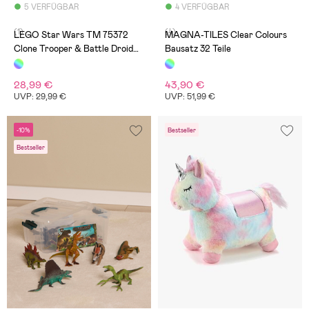
5 VERFÜGBAR
4 VERFÜGBAR
(1)
(4)
LEGO Star Wars TM 75372
MAGNA-TILES Clear Colours
Clone Trooper & Battle Droid
Bausatz 32 Teile
Battle Pack
28,99 €
43,90 €
UVP: 29,99 €
UVP: 51,99 €
-10%
Bestseller
Bestseller