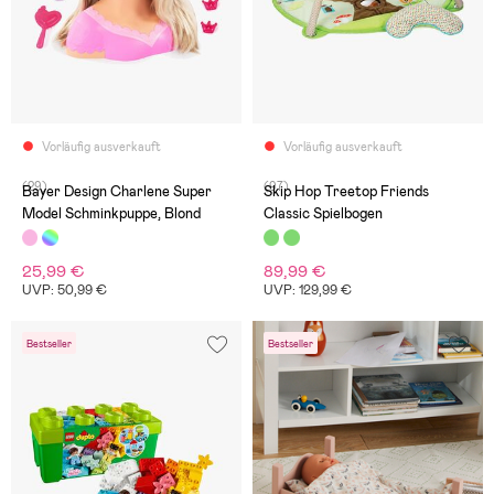
Vorläufig ausverkauft
Vorläufig ausverkauft
(29)
(97)
Bayer Design Charlene Super
Skip Hop Treetop Friends
Model Schminkpuppe, Blond
Classic Spielbogen
25,99 €
89,99 €
UVP: 50,99 €
UVP: 129,99 €
Bestseller
Bestseller