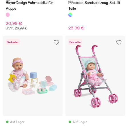
(2)
(3)
BayerDesign Fahrradsitz für
Pinepeak Sandspielzeug-Set 15
Puppe
Teile
20,99 €
23,99 €
UVP: 26,99 €
Bestseller
Bestseller
Auf Lager
Auf Lager