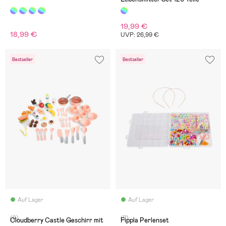
19,99 €
18,99 €
UVP: 26,99 €
Bestseller
Bestseller
Auf Lager
Auf Lager
(9)
(2)
Cloudberry Castle Geschirr mit
Fippla Perlenset