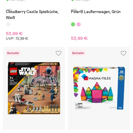
(16)
(19)
Cloudberry Castle Spielküche,
PolarB Lauflernwagen, Grün
Weiß
53,99 €
53,99 €
UVP: 72,99 €
Bestseller
Bestseller