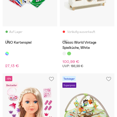
Auf Lager
Vorläufig ausverkauft
(3)
(36)
UNO Kartenspiel
Classic World Vintage
Spielküche, White
100,99 €
27,13 €
UVP: 186,99 €
-13%
Testsieger
Bestseller
Superpreis