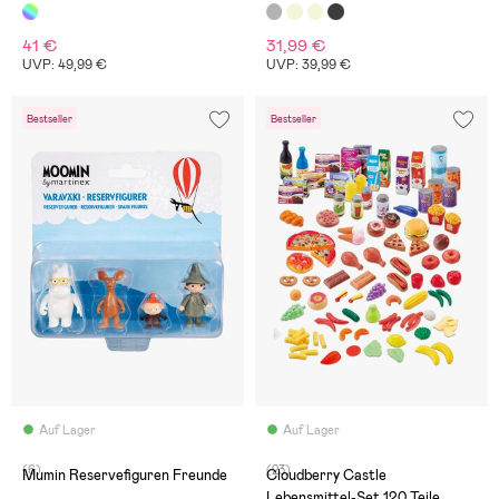
41 €
31,99 €
UVP: 49,99 €
UVP: 39,99 €
Bestseller
Bestseller
Auf Lager
Auf Lager
(6)
(23)
Mumin Reservefiguren Freunde
Cloudberry Castle
Lebensmittel-Set 120 Teile