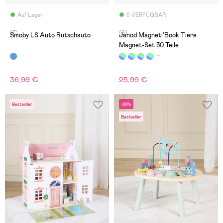
Auf Lager
6 VERFÜGBAR
(7)
(6)
Smoby LS Auto Rutschauto
Janod Magneti'Book Tiere
Magnet-Set 30 Teile
36,99 €
25,99 €
Bestseller
-29%
Bestseller