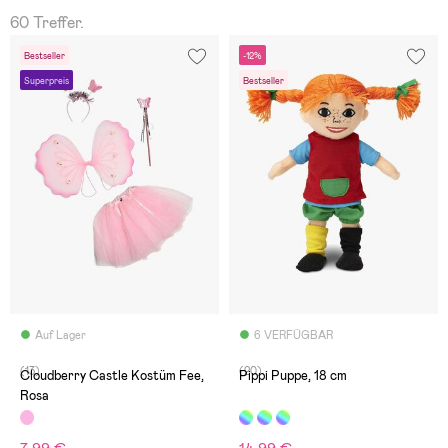
60 Treffer.
Bestseller
-12%
Superpreis
Bestseller
Auf Lager
6 VERFÜGBAR
(13)
(20)
Cloudberry Castle Kostüm Fee,
Pippi Puppe, 18 cm
Rosa