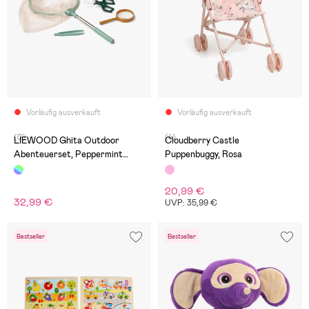
Vorläufig ausverkauft
Vorläufig ausverkauft
(0)
(4)
LIEWOOD Ghita Outdoor
Cloudberry Castle
Abenteuerset, Peppermint
Puppenbuggy, Rosa
Multi Mix
20,99 €
32,99 €
UVP: 35,99 €
Bestseller
Bestseller