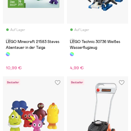
Auf Lager
Auf Lager
(0)
(0)
LEGO Minecraft 21583 Steves
LEGO Technic 30736 Weißes
Abenteuer in der Taiga
Wasserflugzeug
10,99 €
4,99 €
Bestseller
Bestseller