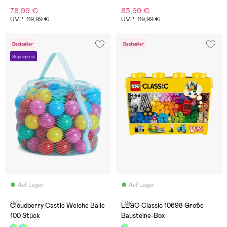
78,99 €
83,99 €
UVP: 119,99 €
UVP: 119,99 €
Bestseller
Bestseller
Superpreis
Auf Lager
Auf Lager
(52)
(39)
Cloudberry Castle Weiche Bälle
LEGO Classic 10698 Große
100 Stück
Bausteine-Box