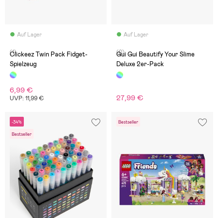
Auf Lager
Auf Lager
(1)
(0)
Clickeez Twin Pack Fidget-
Gui Gui Beautify Your Slime
Spielzeug
Deluxe 2er-Pack
6,99 €
27,99 €
UVP: 11,99 €
-34%
Bestseller
Bestseller