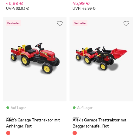
46,99 €
45,99 €
UVP: 62,93 €
UVP: 48,99 €
Bestseller
Bestseller
Auf Lager
Auf Lager
(36)
(29)
Alex's Garage Trettraktor mit
Alex's Garage Trettraktor mit
Anhänger, Rot
Baggerschaufel, Rot