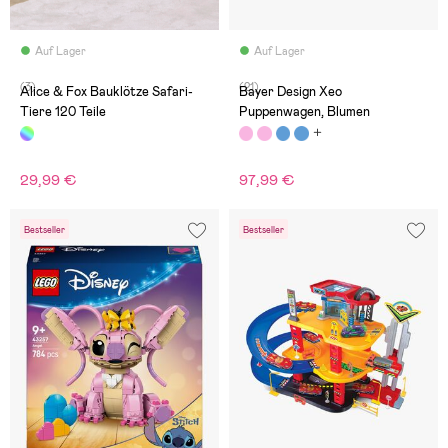
Auf Lager
Auf Lager
(3)
(21)
Alice & Fox Bauklötze Safari-
Bayer Design Xeo
Tiere 120 Teile
Puppenwagen, Blumen
29,99 €
97,99 €
Bestseller
Bestseller