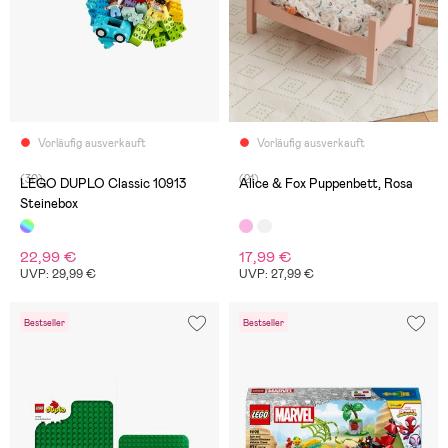
Vorläufig ausverkauft
Vorläufig ausverkauft
(30)
(21)
LEGO DUPLO Classic 10913
Alice & Fox Puppenbett, Rosa
Steinebox
22,99 €
17,99 €
UVP: 29,99 €
UVP: 27,99 €
Bestseller
Bestseller