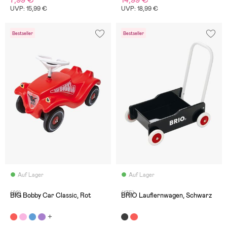
7,99 €
14,99 €
UVP: 15,99 €
UVP: 18,99 €
Bestseller
Bestseller
Auf Lager
Auf Lager
(88)
(135)
BIG Bobby Car Classic, Rot
BRIO Lauflernwagen, Schwarz