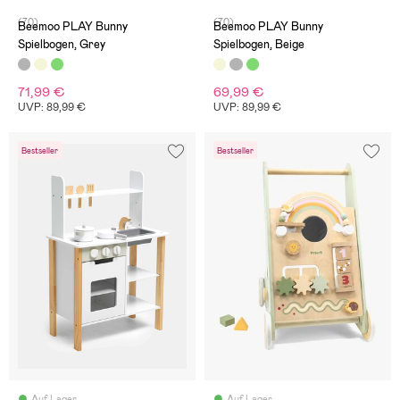
(70)
(70)
Beemoo PLAY Bunny
Beemoo PLAY Bunny
Spielbogen, Grey
Spielbogen, Beige
71,99 €
69,99 €
UVP: 89,99 €
UVP: 89,99 €
Bestseller
Bestseller
Auf Lager
Auf Lager