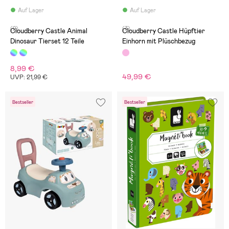
Auf Lager
Auf Lager
(2)
(3)
Cloudberry Castle Animal
Cloudberry Castle Hüpftier
Dinosaur Tierset 12 Teile
Einhorn mit Plüschbezug
8,99 €
49,99 €
UVP: 21,99 €
Bestseller
Bestseller