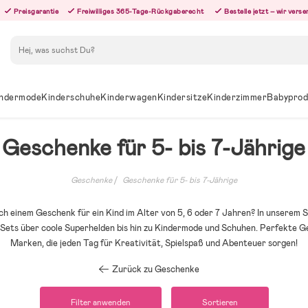
Preisgarantie
Freiwilliges 365-Tage-Rückgaberecht
Bestelle jetzt – wir ver
Suchen
ndermode
Kinderschuhe
Kinderwagen
Kindersitze
Kinderzimmer
Babyprod
Geschenke für 5- bis 7-Jährige
Geschenke
Geschenke für 5- bis 7-Jährige
ch einem Geschenk für ein Kind im Alter von 5, 6 oder 7 Jahren? In unserem S
ts über coole Superhelden bis hin zu Kindermode und Schuhen. Perfekte G
Marken, die jeden Tag für Kreativität, Spielspaß und Abenteuer sorgen!
Zurück zu Geschenke
Filter anwenden
Sortieren