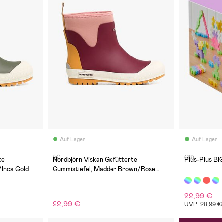
Auf Lager
Auf Lager
(6)
(18)
te
Nordbjörn Viskan Gefütterte
Plus-Plus BIG
/Inca Gold
Gummistiefel, Madder Brown/Rose
Dawn/Inca Gold
22,99 €
22,99 €
UVP: 28,99 