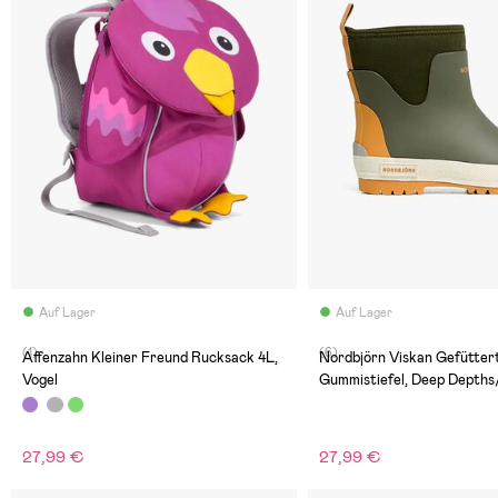
Auf Lager
Auf Lager
(1)
(6)
Affenzahn Kleiner Freund Rucksack 4L,
Nordbjörn Viskan Gefütter
Vogel
Gummistiefel, Deep Depths
27,99 €
27,99 €