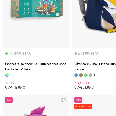
10 VERFÜGBAR
2 VERFÜGBAR
(0)
(1)
Connetix Rainbow Ball Run Magnetische
Affenzahn Small Friend Ruc
Bauteile 92 Teile
Penguin
78 €
36,99 €
UVP: 118,99 €
UVP: 58,99 €
-53%
-49%
FLASH SALE