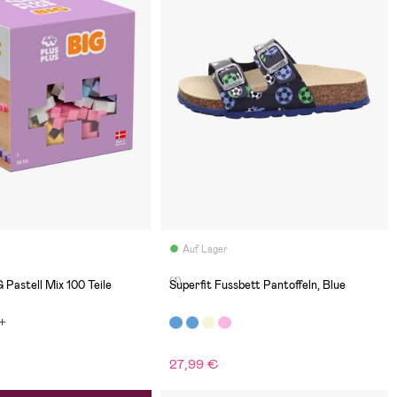
Auf Lager
(1)
 Pastell Mix 100 Teile
Superfit Fussbett Pantoffeln, Blue
27,99 €
€