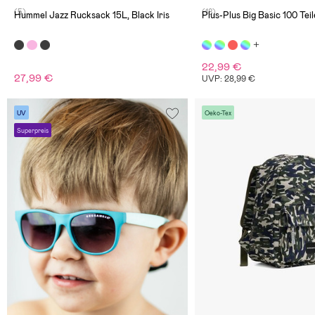
(5)
(18)
Hummel Jazz Rucksack 15L, Black Iris
Plus-Plus Big Basic 100 Teil
22,99 €
27,99 €
UVP: 28,99 €
UV
Oeko-Tex
Superpreis