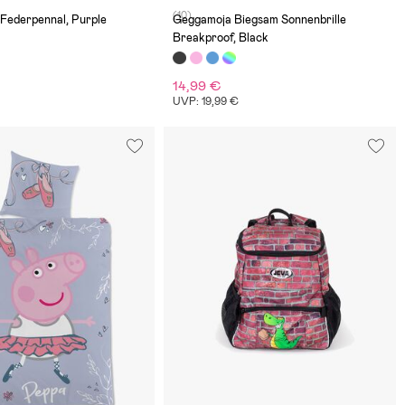
(10)
Federpennal, Purple
Geggamoja Biegsam Sonnenbrille
Breakproof, Black
14,99 €
UVP: 19,99 €