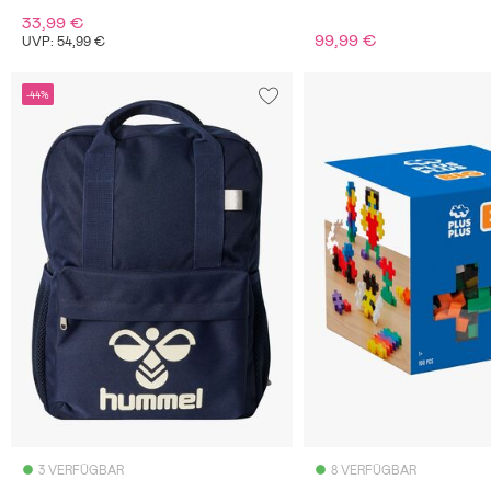
33,99 €
99,99 €
UVP: 54,99 €
-44%
3 VERFÜGBAR
8 VERFÜGBAR