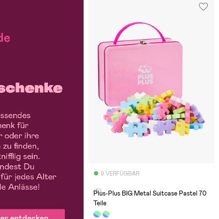
9 VERFÜGBAR
(5)
Plus-Plus BIG Metal Suitcase Pastel 70
Teile