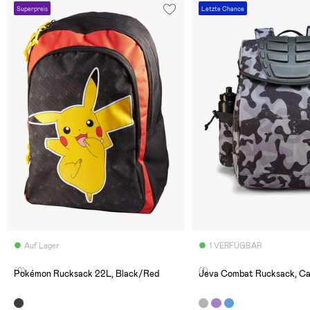
Superpreis
Letzte Chance
Auf Lager
1 VERFÜGBAR
(0)
(1)
Pokémon Rucksack 22L, Black/Red
Jeva Combat Rucksack, C