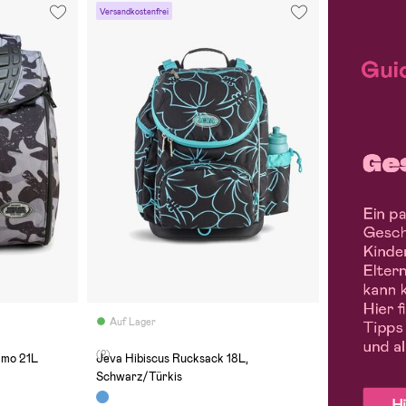
Versandkostenfrei
Auf Lager
(2)
amo 21L
Jeva Hibiscus Rucksack 18L,
Schwarz/Türkis