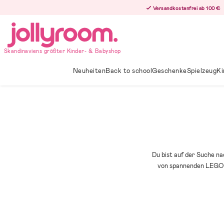
Hoppa
Versandkostenfrei ab 100 €
till
innehållet
Skandinaviens größter Kinder- & Babyshop
Neuheiten
Back to school
Geschenke
Spielzeug
Ki
Du bist auf der Suche na
von spannenden LEGOSe