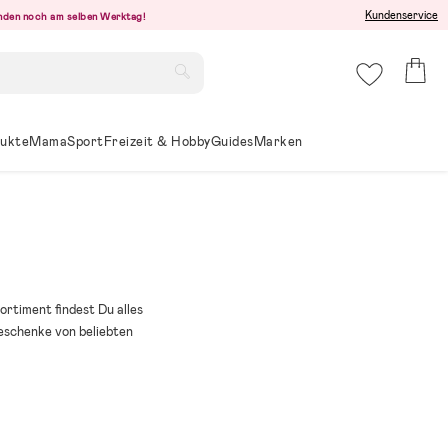
Kundenservice
senden noch am selben Werktag!
ukte
Mama
Sport
Freizeit & Hobby
Guides
Marken
ortiment findest Du alles
eschenke von beliebten