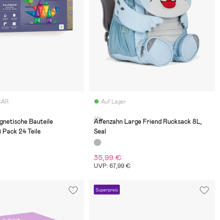
BAR
Auf Lager
(1)
gnetische Bauteile
Affenzahn Large Friend Rucksack 8L,
 Pack 24 Teile
Seal
35,99 €
€
UVP: 67,99 €
Superpreis