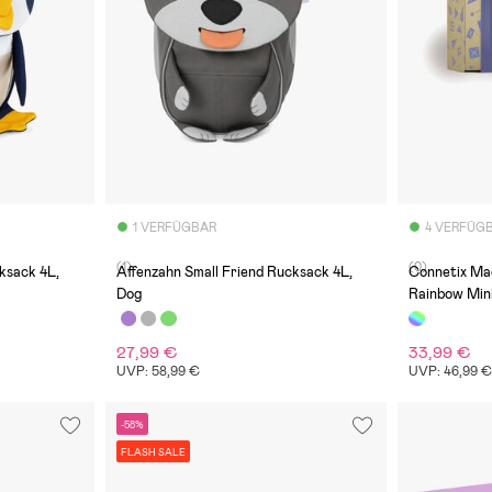
1 VERFÜGBAR
4 VERFÜG
(1)
(0)
ksack 4L,
Affenzahn Small Friend Rucksack 4L,
Connetix Ma
Dog
Rainbow Mini
27,99 €
33,99 €
UVP: 58,99 €
UVP: 46,99 
-58%
FLASH SALE