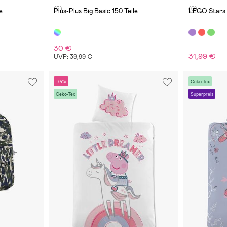
(5)
(0)
e
Plus-Plus Big Basic 150 Teile
LEGO Stars 
30 €
31,99 €
UVP: 39,99 €
-74%
Oeko-Tex
Oeko-Tex
Superpreis