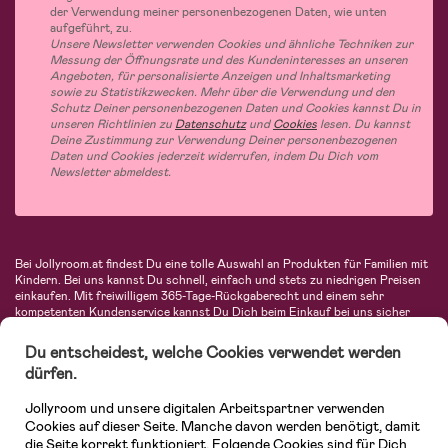
der Verwendung meiner personenbezogenen Daten, wie unten
aufgeführt, zu.
Unsere Newsletter verwenden Cookies und ähnliche Techniken zur
Messung der Öffnungsrate und des Kundeninteresses an unseren
Angeboten, für personalisierte Anzeigen und Inhaltsmarketing
sowie zu Statistikzwecken. Mehr über die Verwendung und den
Schutz Deiner personenbezogenen Daten und Cookies kannst Du in
unseren Richtlinien zu
Datenschutz
und
Cookies
lesen. Du kannst
Deine Zustimmung zur Verwendung Deiner personenbezogenen
Daten und Cookies jederzeit widerrufen, indem Du Dich vom
Newsletter abmeldest.
Bei Jollyroom.at findest Du eine tolle Auswahl an Produkten für Familien mit
Kindern. Bei uns kannst Du schnell, einfach und stets zu niedrigen Preisen
einkaufen. Mit freiwilligem 365-Tage-Rückgaberecht und einem sehr
kompetenten Kundenservice kannst Du Dich beim Einkauf bei uns sicher
fühlen. In unserem Sortiment findest Du unter anderem Kinderwagen,
Autositze, Kinder- und Babymode, Produkte für Mütter und eine Menge
Du entscheidest, welche Cookies verwendet werden
fantastischer Einrichtungsgegenstände, Spielsachen, Babyprodukte und
dürfen.
vieles mehr. Wir haben Produkte von bekannten Herstellern wie Britax, Maxi-
Cosi, Hauck, Baby Jogger, Ergobaby, Didriksons, KidKraft, Ergobaby, Philips
Jollyroom und unsere digitalen Arbeitspartner verwenden
Avent, Jack Wolfskin, Cybex, LEGO und vielen mehr. Schau Dich um in
unserem vielfältigen Onlineshop für Kinder & Babys. Willkommen!
Cookies auf dieser Seite. Manche davon werden benötigt, damit
die Seite korrekt funktioniert. Folgende Cookies sind für Dich