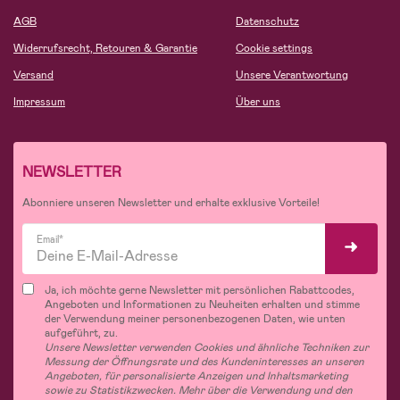
AGB
Datenschutz
Widerrufsrecht, Retouren & Garantie
Cookie settings
Versand
Unsere Verantwortung
Impressum
Über uns
NEWSLETTER
Abonniere unseren Newsletter und erhalte exklusive Vorteile!
Email*
Ja, ich möchte gerne Newsletter mit persönlichen Rabattcodes,
Angeboten und Informationen zu Neuheiten erhalten und stimme
der Verwendung meiner personenbezogenen Daten, wie unten
aufgeführt, zu.
Unsere Newsletter verwenden Cookies und ähnliche Techniken zur
Messung der Öffnungsrate und des Kundeninteresses an unseren
Angeboten, für personalisierte Anzeigen und Inhaltsmarketing
sowie zu Statistikzwecken. Mehr über die Verwendung und den