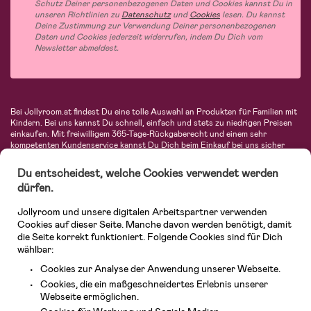
Schutz Deiner personenbezogenen Daten und Cookies kannst Du in
unseren Richtlinien zu
Datenschutz
und
Cookies
lesen. Du kannst
Deine Zustimmung zur Verwendung Deiner personenbezogenen
Daten und Cookies jederzeit widerrufen, indem Du Dich vom
Newsletter abmeldest.
Bei Jollyroom.at findest Du eine tolle Auswahl an Produkten für Familien mit
Kindern. Bei uns kannst Du schnell, einfach und stets zu niedrigen Preisen
einkaufen. Mit freiwilligem 365-Tage-Rückgaberecht und einem sehr
kompetenten Kundenservice kannst Du Dich beim Einkauf bei uns sicher
fühlen. In unserem Sortiment findest Du unter anderem Kinderwagen,
Autositze, Kinder- und Babymode, Produkte für Mütter und eine Menge
Du entscheidest, welche Cookies verwendet werden
fantastischer Einrichtungsgegenstände, Spielsachen, Babyprodukte und
dürfen.
vieles mehr. Wir haben Produkte von bekannten Herstellern wie Britax, Maxi-
Cosi, Hauck, Baby Jogger, Ergobaby, Didriksons, KidKraft, Ergobaby, Philips
Jollyroom und unsere digitalen Arbeitspartner verwenden
Avent, Jack Wolfskin, Cybex, LEGO und vielen mehr. Schau Dich um in
unserem vielfältigen Onlineshop für Kinder & Babys. Willkommen!
Cookies auf dieser Seite. Manche davon werden benötigt, damit
die Seite korrekt funktioniert. Folgende Cookies sind für Dich
wählbar:
Cookies zur Analyse der Anwendung unserer Webseite.
Cookies, die ein maßgeschneidertes Erlebnis unserer
Webseite ermöglichen.