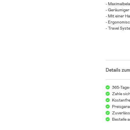
- Maximalbela
- Geräumiger
- Mit einer H
- Ergonomisch
- Travel Syste
- Altersempfe
- Kompatibel
Adaptern).
- Enthalten: 
Details zum
Kinderwage
Kind
Die Wahl eine
365-Tage
Zahle sic
Funktionen üb
Kostenfre
Arten von Ki
Preisgara
vergleichen. 
Zuverläss
bequem und pr
Bestelle 