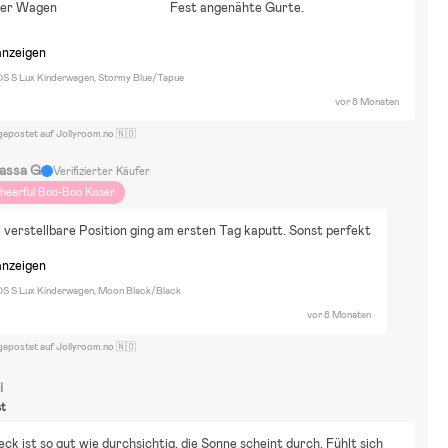
ter Wagen
Fest angenähte Gurte.
anzeigen
S S Lux Kinderwagen, Stormy Blue/Tapue
vor 8 Monaten
gepostet auf Jollyroom.no 🇳🇴
assa G
Verifizierter Käufer
heerful Boo-Boo Kisser
e verstellbare Position ging am ersten Tag kaputt. Sonst perfekt
anzeigen
S S Lux Kinderwagen, Moon Black/Black
vor 8 Monaten
gepostet auf Jollyroom.no 🇳🇴
i
st
ck ist so gut wie durchsichtig, die Sonne scheint durch. Fühlt sich 