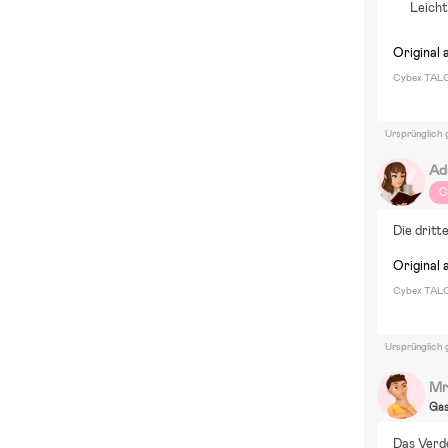
Leich
Original 
Cybex TALO
Ursprünglich 
Ad
C
Die dritt
Original 
Cybex TALO
Ursprünglich 
Mr
Ga
Das Verde