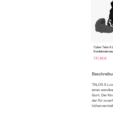
Cybex Talos S 
Kombikinderwa
Black
737,98 €
Beschreibu
TALOS S Lux 
einen wendbar
Gurt. Der Ki
der für zuve
höhenverstell