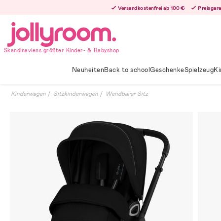
Hoppa
Versandkostenfrei ab 100 €
Preisgara
till
innehållet
Skandinaviens größter Kinder- & Babyshop
Neuheiten
Back to school
Geschenke
Spielzeug
Ki
Kinderwagen
Sitzkinderwagen
Wendbarer Sitz