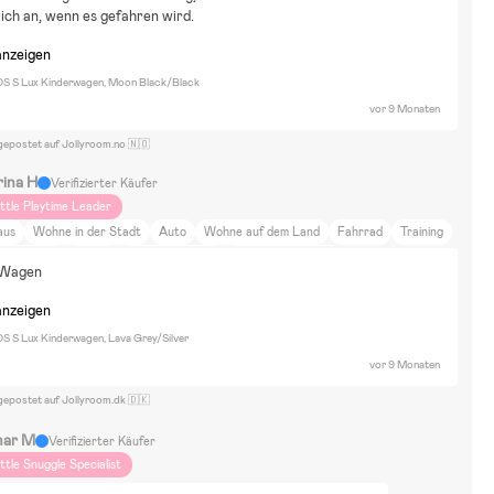
ich an, wenn es gefahren wird.
anzeigen
S S Lux Kinderwagen, Moon Black/Black
vor 9 Monaten
gepostet auf Jollyroom.no 🇳🇴
rina H
Verifizierter Käufer
ittle Playtime Leader
aus
Wohne in der Stadt
Auto
Wohne auf dem Land
Fahrrad
Training
IY-Projekte
Reisen
Tiere und Natur
Essen und Trinken
 Wagen
uhause und Garten
Film und Literatur
Sport
Einrichtung
Odder
anzeigen
 S Lux Kinderwagen, Lava Grey/Silver
vor 9 Monaten
gepostet auf Jollyroom.dk 🇩🇰
ar M
Verifizierter Käufer
ittle Snuggle Specialist