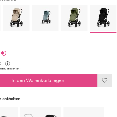
 €
i
€
lung ansehen
In den Warenkorb legen
n enthalten