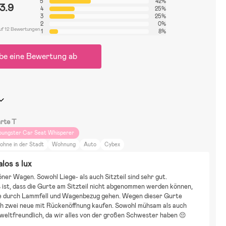
5
42%
3.9
4
25%
3
25%
2
0%
uf 12 Bewertungen
1
8%
be eine Bewertung ab
rte T
oungster Car Seat Whisperer
ohne in der Stadt
Wohnung
Auto
Cybex
alos s lux
ner Wagen. Sowohl Liege- als auch Sitzteil sind sehr gut. 
 ist, dass die Gurte am Sitzteil nicht abgenommen werden können, 
ie durch Lammfell und Wagenbezug gehen. Wegen dieser Gurte 
h zwei neue mit Rückenöffnung kaufen. Sowohl mühsam als auch 
eltfreundlich, da wir alles von der großen Schwester haben 😔