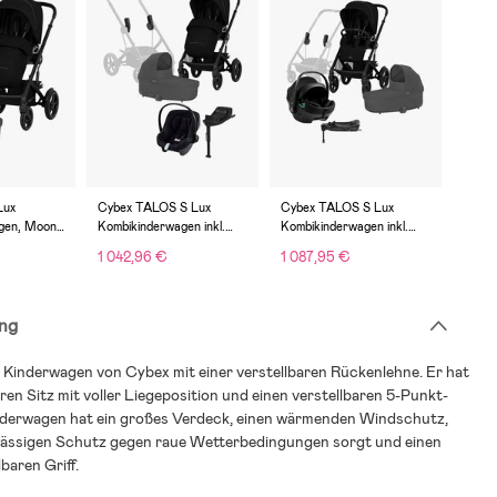
Lux
Cybex TALOS S Lux
Cybex TALOS S Lux
gen, Moon
Kombikinderwagen inkl.
Kombikinderwagen inkl.
Aton B2 Babyschale &
Axkid GOKID Babyschale
1 042,96 €
1 087,95 €
Basis, Moon Black
& Basis, Moon Black
ng
Kinderwagen von Cybex mit einer verstellbaren Rückenlehne. Er hat
en Sitz mit voller Liegeposition und einen verstellbaren 5-Punkt-
nderwagen hat ein großes Verdeck, einen wärmenden Windschutz,
rlässigen Schutz gegen raue Wetterbedingungen sorgt und einen
baren Griff.