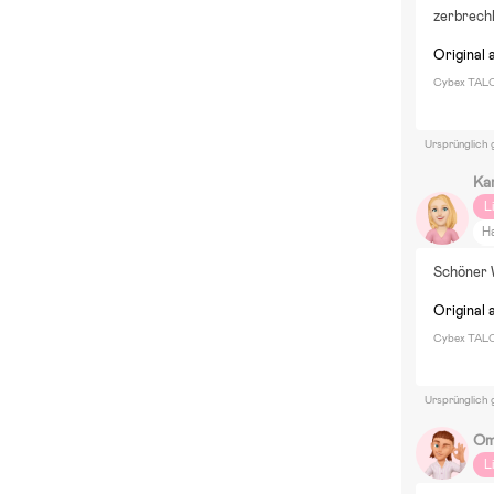
zerbrechl
Original 
Cybex TALO
Ursprünglich 
Ka
L
H
D
Schöner
Z
Original 
Cybex TALOS
Ursprünglich 
Om
L