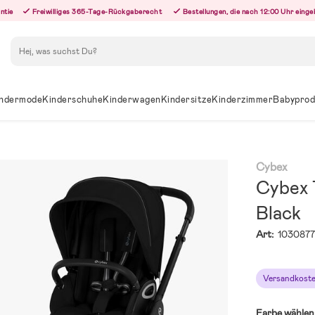
ntie
Freiwilliges 365-Tage-Rückgaberecht
Bestellungen, die nach 12:00 Uhr eing
Suchen
ndermode
Kinderschuhe
Kinderwagen
Kindersitze
Kinderzimmer
Babyprod
Cybex
Cybex 
Black
Art:
103087
Versandkoste
Farbe wählen