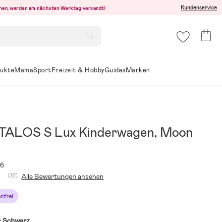
Kundenservice
ehen, werden am nächsten Werktag versandt!
ukte
Mama
Sport
Freizeit & Hobby
Guides
Marken
TALOS S Lux Kinderwagen, Moon
76
(12)
Alle Bewertungen ansehen
nfrei
:
Schwarz