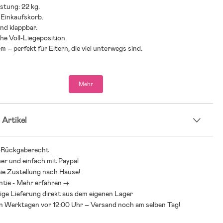
stung: 22 kg.
 Einkaufskorb.
and klappbar.
e Voll-Liegeposition.
m – perfekt für Eltern, die viel unterwegs sind.
hlung: ab 6 Monaten bis 4 Jahre.
 mit Cot S Lux, Cocoon S und Babyschalen von Cybex (mit
Mehr
Sitz, Gestell, Windschutz.
 Artikel
n-Guide – finde den richtigen Wagen für Dich und Dein
s Kinderwagens kann bei der Vielzahl an Modellen, Marken und
-Rückgaberecht
her und einfach mit Paypal
erwältigend sein. Unser Kinderwagen-Guide hilft Dir, verschiedene
ie Zustellung nach Hause!
nderwagen, ihre Sicherheit und praktische Funktionen zu
ntie - Mehr erfahren ->
Mit dem Guide fällt es leichter, einen Wagen zu finden, der sicher,
ige Lieferung direkt aus dem eigenen Lager
aktisch für Dich und Dein Kind ist.
an Werktagen vor 12:00 Uhr – Versand noch am selben Tag!