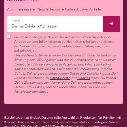
Abonniere unseren Newsletter und erhalte exklusive Vorteile!
Email*
Ja, ich möchte gerne Newsletter mit persönlichen Rabattcodes,
Angeboten und Informationen zu Neuheiten erhalten und stimme
der Verwendung meiner personenbezogenen Daten, wie unten
aufgeführt, zu.
Unsere Newsletter verwenden Cookies und ähnliche Techniken zur
Messung der Öffnungsrate und des Kundeninteresses an unseren
Angeboten, für personalisierte Anzeigen und Inhaltsmarketing
sowie zu Statistikzwecken. Mehr über die Verwendung und den
Schutz Deiner personenbezogenen Daten und Cookies kannst Du in
unseren Richtlinien zu
Datenschutz
und
Cookies
lesen. Du kannst
Deine Zustimmung zur Verwendung Deiner personenbezogenen
Daten und Cookies jederzeit widerrufen, indem Du Dich vom
Newsletter abmeldest.
Bei Jollyroom.at findest Du eine tolle Auswahl an Produkten für Familien mit
Kindern. Bei uns kannst Du schnell, einfach und stets zu niedrigen Preisen
einkaufen. Mit freiwilligem 365-Tage-Rückgaberecht und einem sehr