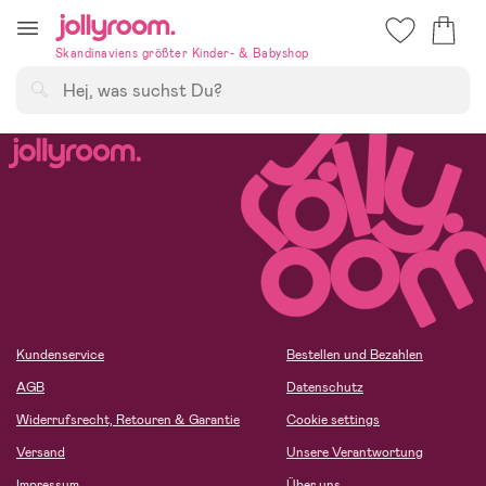
Hoppa
till
Skandinaviens größter Kinder- & Babyshop
innehållet
Suchen
Kundenservice
Bestellen und Bezahlen
AGB
Datenschutz
Widerrufsrecht, Retouren & Garantie
Cookie settings
Versand
Unsere Verantwortung
Impressum
Über uns