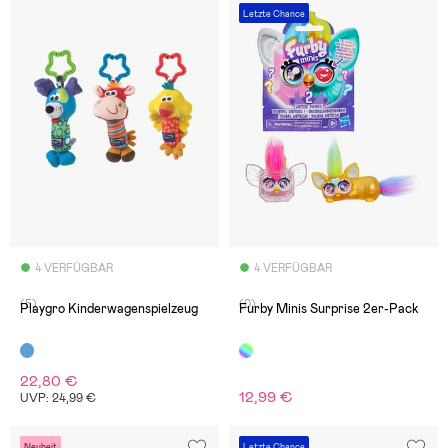
Letzte Chance
4 VERFÜGBAR
4 VERFÜGBAR
(5)
(0)
Playgro Kinderwagenspielzeug
Furby Minis Surprise 2er-Pack
22,80 €
12,99 €
UVP: 24,99 €
Neuheit
Letzte Chance