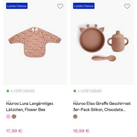
Letzte Chance
Letzte Chance
4 VERFÜGBAR
4 VERFÜGBAR
(0)
(0)
nuuroo Luna Langärmliges
nuuroo Elias Giraffe Geschirrset
Lätzchen, Flower Bee
3er-Pack Silikon, Chocolate
Malt
17,99 €
19,99 €