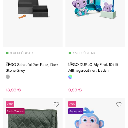
9 VERFÜGBAR
7 VERFÜGBAR
(0)
(1)
LEGO Schaufel 2er-Pack, Dark
LEGO DUPLO My First 10413
Stone Grey
Alltragsroutinen: Baden
18,99 €
9,99 €
-60%
-15%
End of Season
Superpreis