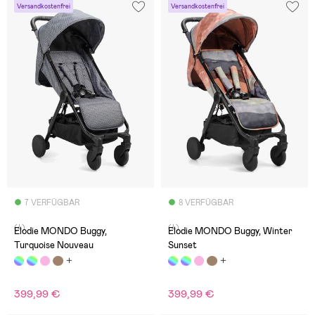
Versandkostenfrei
Versandkostenfrei
7 VERFÜGBAR
8 VERFÜGBAR
(4)
(4)
Elodie MONDO Buggy,
Elodie MONDO Buggy, Winter
Turquoise Nouveau
Sunset
399,99 €
399,99 €