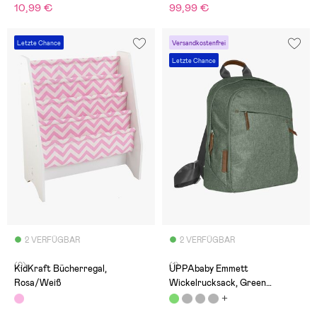
10,99 €
99,99 €
Letzte Chance
Versandkostenfrei
Letzte Chance
2 VERFÜGBAR
2 VERFÜGBAR
(0)
(1)
KidKraft Bücherregal,
UPPAbaby Emmett
Rosa/Weiß
Wickelrucksack, Green
Mélange