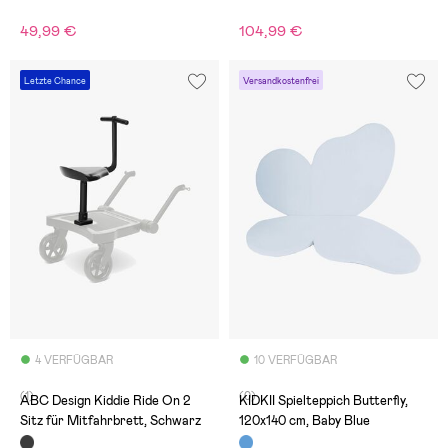
49,99 €
104,99 €
Letzte Chance
Versandkostenfrei
4 VERFÜGBAR
10 VERFÜGBAR
(1)
(0)
ABC Design Kiddie Ride On 2
KIDKII Spielteppich Butterfly,
Sitz für Mitfahrbrett, Schwarz
120x140 cm, Baby Blue