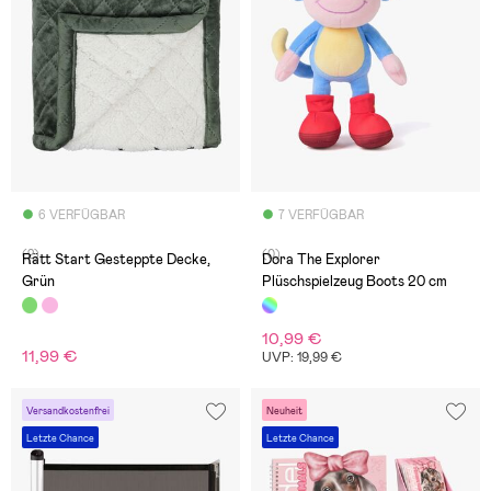
6 VERFÜGBAR
7 VERFÜGBAR
(2)
(0)
Rätt Start Gesteppte Decke,
Dora The Explorer
Grün
Plüschspielzeug Boots 20 cm
10,99 €
11,99 €
UVP: 19,99 €
Versandkostenfrei
Neuheit
Letzte Chance
Letzte Chance