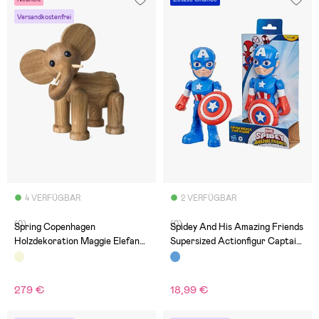
Versandkostenfrei
4 VERFÜGBAR
2 VERFÜGBAR
(0)
(0)
Spring Copenhagen
Spidey And His Amazing Friends
Holzdekoration Maggie Elefant
Supersized Actionfigur Captain
23,5 cm
America: Steve Rogers
279 €
18,99 €