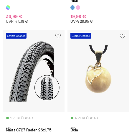
Blau
36,99 €
19,99 €
UVP: 47,38 €
UVP: 28,95 €
Letzte Chance
Letzte Chance
1 VERFÜGBAR
4 VERFÜGBAR
(0)
(0)
Naits C727 Reifen 26x1,75
Bola