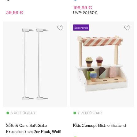
199,99 €
39,99 €
UVP: 201,67 €
Superpreis
6 VERFÜGBAR
7 VERFÜGBAR
(0)
(1)
Safe & Care SafeGate
Kids Concept Bistro Eisstand
Extension 7 cm 2er Pack, Weiß