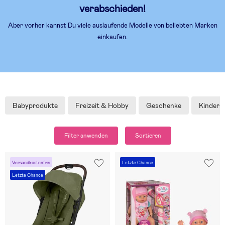
verabschieden!
Aber vorher kannst Du viele auslaufende Modelle von beliebten Marken
einkaufen.
Babyprodukte
Freizeit & Hobby
Geschenke
Kinder
Filter anwenden
Sortieren
Versandkostenfrei
Letzte Chance
Letzte Chance