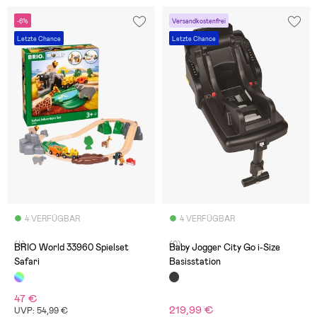
-6%
Versandkostenfrei
Letzte Chance
Letzte Chance
4 VERFÜGBAR
4 VERFÜGBAR
(4)
(0)
BRIO World 33960 Spielset
Baby Jogger City Go i-Size
Safari
Basisstation
47 €
219,99 €
UVP: 54,99 €