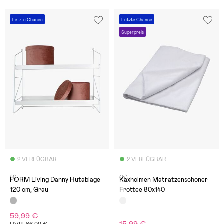
Letzte Chance
Letzte Chance
Superpreis
2 VERFÜGBAR
2 VERFÜGBAR
(1)
(5)
FORM Living Danny Hutablage
Kaxholmen Matratzenschoner
120 cm, Grau
Frottee 80x140
59,99 €