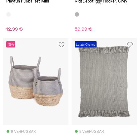
Playfun Fußballset Mini
KidsDepot Iggy Hocker, Grey
12,99 €
39,99 €
-38%
Letzte Chance
9 VERFÜGBAR
2 VERFÜGBAR