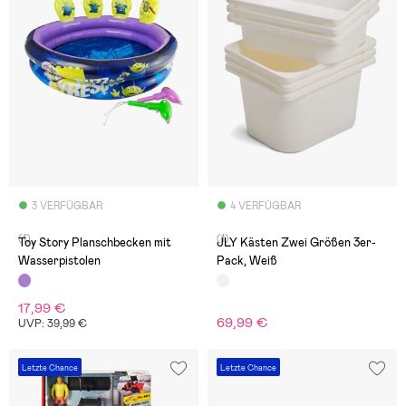
3 VERFÜGBAR
4 VERFÜGBAR
(1)
(1)
Toy Story Planschbecken mit
JLY Kästen Zwei Größen 3er-
Wasserpistolen
Pack, Weiß
17,99 €
69,99 €
UVP: 39,99 €
Letzte Chance
Letzte Chance