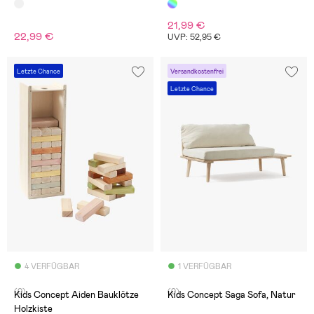
21,99 €
22,99 €
UVP: 52,95 €
Letzte Chance
Versandkostenfrei
Letzte Chance
4 VERFÜGBAR
1 VERFÜGBAR
(0)
(0)
Kids Concept Aiden Bauklötze
Kids Concept Saga Sofa, Natur
Holzkiste