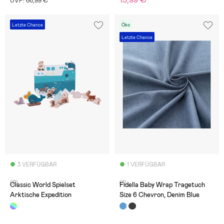
15,99 €
UVP: 66,99 €
Letzte Chance
Öko
Letzte Chance
3 VERFÜGBAR
1 VERFÜGBAR
(2)
(1)
Classic World Spielset
Fidella Baby Wrap Tragetuch
Arktische Expedition
Size 6 Chevron, Denim Blue