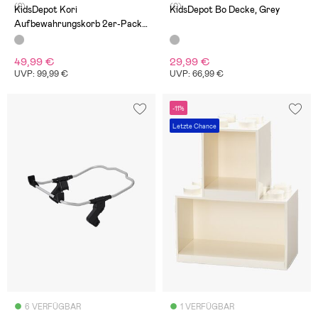
(2)
(0)
KidsDepot Kori
KidsDepot Bo Decke, Grey
Aufbewahrungskorb 2er-Pack,
Grey/Natural
49,99 €
29,99 €
UVP: 99,99 €
UVP: 66,99 €
-11%
Letzte Chance
6 VERFÜGBAR
1 VERFÜGBAR