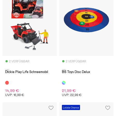
2 VERFÜGBAR
2 VERFÜGBAR
(0)
(0)
Dickie Play Life Schneemobil
BS Toys Disc Delux
14,99 €
21,99 €
UVP: 16,99 €
UVP: 22,99 €
Letzte Chance