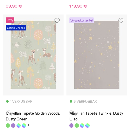
99,99 €
179,99 €
-47%
Versandkostenfrei
Letzte Chance
1 VERFÜGBAR
9 VERFÜGBAR
(2)
(2)
Majvillan Tapete Golden Woods,
Majvillan Tapete Twinkle, Dusty
Dusty Green
Lilac