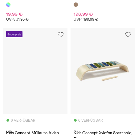
19,99 €
198,99 €
UVP: 31,95 €
UVP: 199,99 €
Superpreis
6 VERFÜGBAR
6 VERFÜGBAR
(2)
(1)
Kids Concept Müllauto Aiden
Kids Concept Xylofon Sperrholz,