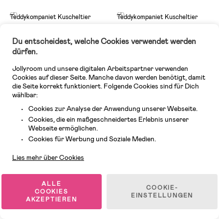
(3)
(3)
Teddykompaniet Kuscheltier
Teddykompaniet Kuscheltier
Malte 27cm, Beige
Malte, Creme
Du entscheidest, welche Cookies verwendet werden
dürfen.
17,99 €
30,99 €
UVP: 21,99 €
Jollyroom und unsere digitalen Arbeitspartner verwenden
Cookies auf dieser Seite. Manche davon werden benötigt, damit
die Seite korrekt funktioniert. Folgende Cookies sind für Dich
-14%
Letzte Chance
wählbar:
Superpreis
Superpreis
Cookies zur Analyse der Anwendung unserer Webseite.
Cookies, die ein maßgeschneidertes Erlebnis unserer
Webseite ermöglichen.
Kundendienst
Cookies für Werbung und Soziale Medien.
Lies mehr über Cookies
ALLE
COOKIE-
COOKIES
EINSTELLUNGEN
AKZEPTIEREN