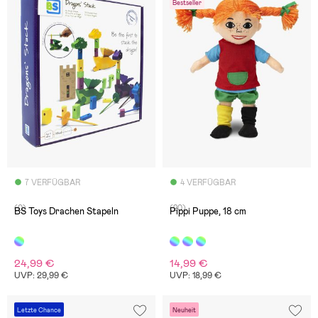
Bestseller
7 VERFÜGBAR
4 VERFÜGBAR
(0)
(20)
BS Toys Drachen Stapeln
Pippi Puppe, 18 cm
24,99 €
14,99 €
UVP: 29,99 €
UVP: 18,99 €
Letzte Chance
Neuheit