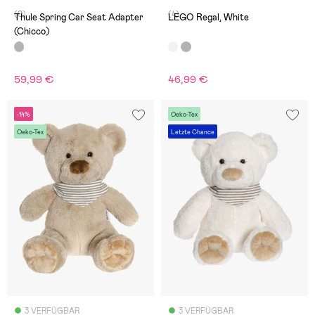
(0)
(4)
Thule Spring Car Seat Adapter
LEGO Regal, White
(Chicco)
59,99 €
46,99 €
-14%
Oeko-Tex
Oeko-Tex
Letzte Chance
3 VERFÜGBAR
3 VERFÜGBAR