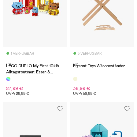
1 VERFÜGBAR
3 VERFÜGBAR
(0)
(0)
LEGO DUPLO My First 10414
Egmont Toys Wäscheständer
Alltagsroutinen: Essen &
Schlafenszeit
27,99 €
38,99 €
UVP: 29,99 €
UVP: 58,99 €