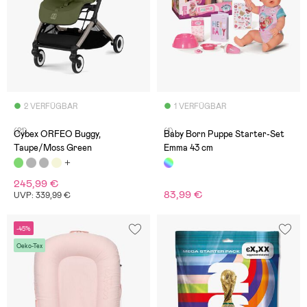
2 VERFÜGBAR
1 VERFÜGBAR
(21)
(1)
Cybex ORFEO Buggy,
Baby Born Puppe Starter-Set
Taupe/Moss Green
Emma 43 cm
245,99 €
83,99 €
UVP: 339,99 €
-45%
Oeko-Tex