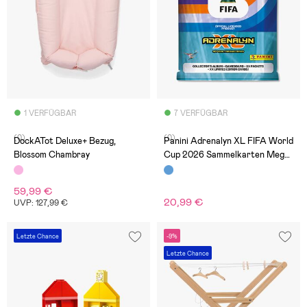
1 VERFÜGBAR
7 VERFÜGBAR
(0)
(0)
DockATot Deluxe+ Bezug,
Panini Adrenalyn XL FIFA World
Blossom Chambray
Cup 2026 Sammelkarten Mega
Starter Pack
59,99 €
20,99 €
UVP: 127,99 €
Letzte Chance
-9%
Letzte Chance