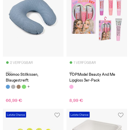
2 VERFÜGBAR
1 VERFÜGBAR
(39)
(1)
Doomoo Stillkissen,
TOPModel Beauty And Me
Blaugestreift
Lipgloss 3er-Pack
66,99 €
8,99 €
Letzte Chance
Letzte Chance