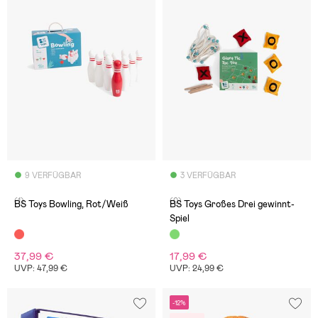
9 VERFÜGBAR
3 VERFÜGBAR
(1)
(0)
BS Toys Bowling, Rot/Weiß
BS Toys Großes Drei gewinnt-
Spiel
37,99 €
17,99 €
UVP: 47,99 €
UVP: 24,99 €
-12%