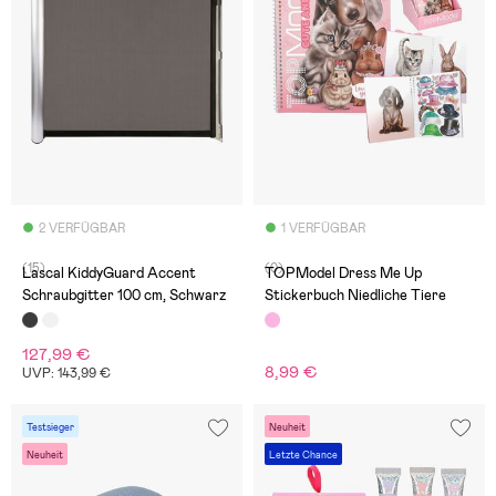
2 VERFÜGBAR
1 VERFÜGBAR
(15)
(0)
Lascal KiddyGuard Accent
TOPModel Dress Me Up
Schraubgitter 100 cm, Schwarz
Stickerbuch Niedliche Tiere
127,99 €
8,99 €
UVP: 143,99 €
Testsieger
Neuheit
Neuheit
Letzte Chance