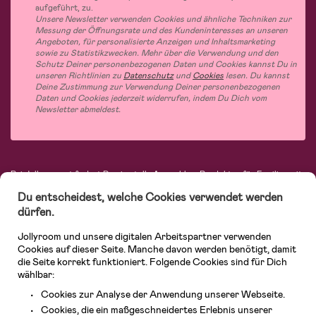
aufgeführt, zu.
Unsere Newsletter verwenden Cookies und ähnliche Techniken zur
Messung der Öffnungsrate und des Kundeninteresses an unseren
Angeboten, für personalisierte Anzeigen und Inhaltsmarketing
sowie zu Statistikzwecken. Mehr über die Verwendung und den
Schutz Deiner personenbezogenen Daten und Cookies kannst Du in
unseren Richtlinien zu
Datenschutz
und
Cookies
lesen. Du kannst
Deine Zustimmung zur Verwendung Deiner personenbezogenen
Daten und Cookies jederzeit widerrufen, indem Du Dich vom
Newsletter abmeldest.
Bei Jollyroom.at findest Du eine tolle Auswahl an Produkten für Familien mit
Kindern. Bei uns kannst Du schnell, einfach und stets zu niedrigen Preisen
Du entscheidest, welche Cookies verwendet werden
einkaufen. Mit freiwilligem 365-Tage-Rückgaberecht und einem sehr
kompetenten Kundenservice kannst Du Dich beim Einkauf bei uns sicher
dürfen.
fühlen. In unserem Sortiment findest Du unter anderem Kinderwagen,
Autositze, Kinder- und Babymode, Produkte für Mütter und eine Menge
Jollyroom und unsere digitalen Arbeitspartner verwenden
fantastischer Einrichtungsgegenstände, Spielsachen, Babyprodukte und
Cookies auf dieser Seite. Manche davon werden benötigt, damit
vieles mehr. Wir haben Produkte von bekannten Herstellern wie Britax, Maxi-
die Seite korrekt funktioniert. Folgende Cookies sind für Dich
Cosi, Hauck, Baby Jogger, Ergobaby, Didriksons, KidKraft, Ergobaby, Philips
wählbar:
Avent, Jack Wolfskin, Cybex, LEGO und vielen mehr. Schau Dich um in
unserem vielfältigen Onlineshop für Kinder & Babys. Willkommen!
Cookies zur Analyse der Anwendung unserer Webseite.
Cookies, die ein maßgeschneidertes Erlebnis unserer