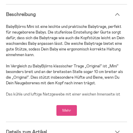
Beschreibung
BabyBjörns Mini ist eine leichte und praktische Babytrage, perfekt
für neugeborene Babys. Die stufenlose Einstellung der Gurte sorgt
dafür, dass sich die Babytrage wie auch die Kopfstütze leicht an Dein
wachsendes Baby anpassen lässt. Die weiche Babytrage bietet eine
gute Stütze, sodass Dein Baby eine ergonomisch korrekte Haltung
einnehmen kann.
Im Vergleich zu BabyBjörns klassischer Trage „Original“ ist „Mini“
besonders breit und an der breitesten Stelle sogar 10 cm breiter als
die „Original“. Dies stützt insbesondere Hüfte und Beine, wenn Du
Dein Neugeborenes mit dem Kopf nach innen trägst.
Das kühle und luftige Netzgewebe mit einer weichen Innenseite ist
äußerst luftdurchlässig und trocknet nach der Wäsche sehr schnell.
Die Babytrage besteht insgesamt aus drei Lagen: Statt einer warmen
Mehr
Füllung besteht die Zwischenlage aus einem dünnen, einfaserigen
Faden, der der Trage Stabilität wie ein wattiertes Material gibt,
gleichzeitig aber für eine gute Luftdurchströmung sorgt.
Details zum Artikel