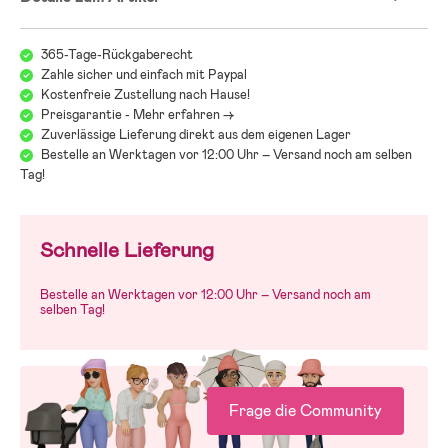
– einsatzbereit ab der Geburt (für Babys zwischen 3,2 und 4,5 kg)
– kühles Netzgewebe, das luftdurchlässig ist und schnell trocknet
– stabile, verstellbare Kopfstütze
365-Tage-Rückgaberecht
– zwei Tragepositionen (mit dem Gesicht nach innen oder nach vorne)
Zahle sicher und einfach mit Paypal
– maschinenwaschbar
Kostenfreie Zustellung nach Hause!
Preisgarantie - Mehr erfahren ->
Zuverlässige Lieferung direkt aus dem eigenen Lager
Bestelle an Werktagen vor 12:00 Uhr – Versand noch am selben
Tag!
Schnelle Lieferung
Bestelle an Werktagen vor 12:00 Uhr – Versand noch am
selben Tag!
Frage die Community