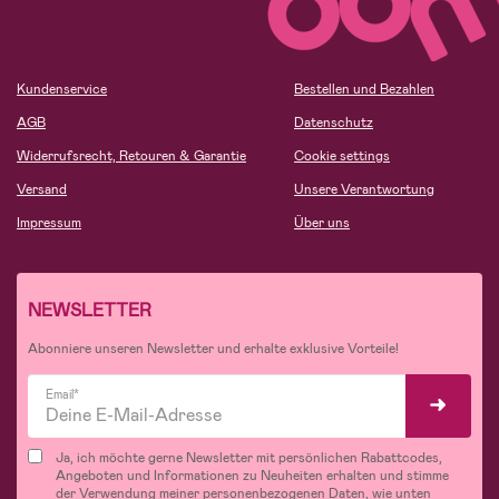
Kundenservice
Bestellen und Bezahlen
AGB
Datenschutz
Widerrufsrecht, Retouren & Garantie
Cookie settings
Versand
Unsere Verantwortung
Impressum
Über uns
NEWSLETTER
Abonniere unseren Newsletter und erhalte exklusive Vorteile!
Email*
Ja, ich möchte gerne Newsletter mit persönlichen Rabattcodes,
Angeboten und Informationen zu Neuheiten erhalten und stimme
der Verwendung meiner personenbezogenen Daten, wie unten