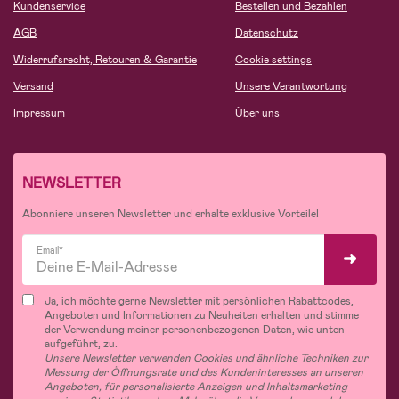
Kundenservice
Bestellen und Bezahlen
AGB
Datenschutz
Widerrufsrecht, Retouren & Garantie
Cookie settings
Versand
Unsere Verantwortung
Impressum
Über uns
NEWSLETTER
Abonniere unseren Newsletter und erhalte exklusive Vorteile!
Email*
Ja, ich möchte gerne Newsletter mit persönlichen Rabattcodes,
Angeboten und Informationen zu Neuheiten erhalten und stimme
der Verwendung meiner personenbezogenen Daten, wie unten
aufgeführt, zu.
Unsere Newsletter verwenden Cookies und ähnliche Techniken zur
Messung der Öffnungsrate und des Kundeninteresses an unseren
Angeboten, für personalisierte Anzeigen und Inhaltsmarketing