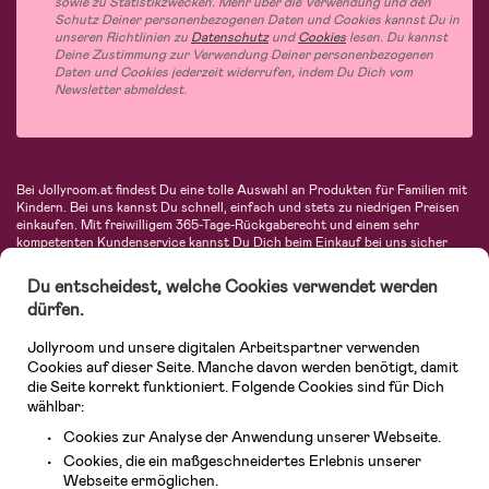
sowie zu Statistikzwecken. Mehr über die Verwendung und den
Schutz Deiner personenbezogenen Daten und Cookies kannst Du in
unseren Richtlinien zu
Datenschutz
und
Cookies
lesen. Du kannst
Deine Zustimmung zur Verwendung Deiner personenbezogenen
Daten und Cookies jederzeit widerrufen, indem Du Dich vom
Newsletter abmeldest.
Bei Jollyroom.at findest Du eine tolle Auswahl an Produkten für Familien mit
Kindern. Bei uns kannst Du schnell, einfach und stets zu niedrigen Preisen
einkaufen. Mit freiwilligem 365-Tage-Rückgaberecht und einem sehr
kompetenten Kundenservice kannst Du Dich beim Einkauf bei uns sicher
fühlen. In unserem Sortiment findest Du unter anderem Kinderwagen,
Autositze, Kinder- und Babymode, Produkte für Mütter und eine Menge
Du entscheidest, welche Cookies verwendet werden
fantastischer Einrichtungsgegenstände, Spielsachen, Babyprodukte und
dürfen.
vieles mehr. Wir haben Produkte von bekannten Herstellern wie Britax, Maxi-
Cosi, Hauck, Baby Jogger, Ergobaby, Didriksons, KidKraft, Ergobaby, Philips
Jollyroom und unsere digitalen Arbeitspartner verwenden
Avent, Jack Wolfskin, Cybex, LEGO und vielen mehr. Schau Dich um in
unserem vielfältigen Onlineshop für Kinder & Babys. Willkommen!
Cookies auf dieser Seite. Manche davon werden benötigt, damit
die Seite korrekt funktioniert. Folgende Cookies sind für Dich
wählbar:
Cookies zur Analyse der Anwendung unserer Webseite.
Cookies, die ein maßgeschneidertes Erlebnis unserer
Webseite ermöglichen.