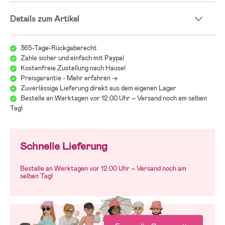
Stabilität und sorgt gleichzeitig dafür, dass die Babytrage
luftdurchlässig bleibt und Deinem Kind nicht zu warm wird.
Details zum Artikel
- geeignet für Kinder zwischen 3,2 und 12 kg
- Trageposition nach innen oder außen gewendet möglich
365-Tage-Rückgaberecht
- verstellbare Breite der Sitzfläche
Zahle sicher und einfach mit Paypal
- richtige Unterstützung für Rücken, Beine und Hüfte
Kostenfreie Zustellung nach Hause!
- verstellbare Kopf- und Nackenstütze
Preisgarantie - Mehr erfahren ->
- wächst mit Deinem Kind mit
Zuverlässige Lieferung direkt aus dem eigenen Lager
- einfach an- und abzulegen
- schnelltrocknend nach der Reinigung
Bestelle an Werktagen vor 12:00 Uhr – Versand noch am selben
- vom „International Hip Dysplasia Institute“ als gesund für die Hüfte
Tag!
eingestuft
ACHTUNG! Möchtest Du Dein Kind mit dem Gesicht nach vorne
Schnelle Lieferung
tragen, muss es alt genug sein, um seinen Kopf ohne Hilfe aufrecht zu
halten.
Bestelle an Werktagen vor 12:00 Uhr – Versand noch am
selben Tag!