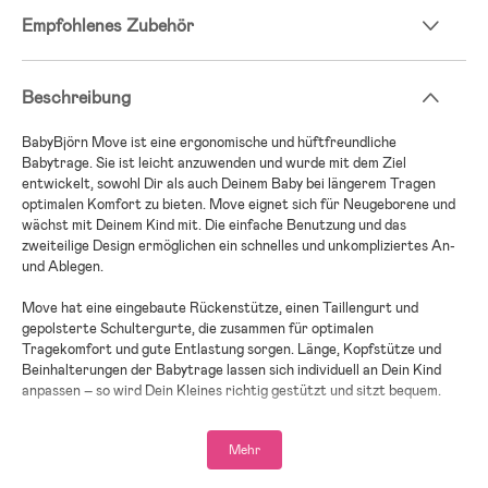
Empfohlenes Zubehör
Beschreibung
BabyBjörn Move ist eine ergonomische und hüftfreundliche
Babytrage. Sie ist leicht anzuwenden und wurde mit dem Ziel
entwickelt, sowohl Dir als auch Deinem Baby bei längerem Tragen
optimalen Komfort zu bieten. Move eignet sich für Neugeborene und
wächst mit Deinem Kind mit. Die einfache Benutzung und das
zweiteilige Design ermöglichen ein schnelles und unkompliziertes An-
und Ablegen.
Move hat eine eingebaute Rückenstütze, einen Taillengurt und
gepolsterte Schultergurte, die zusammen für optimalen
Tragekomfort und gute Entlastung sorgen. Länge, Kopfstütze und
Beinhalterungen der Babytrage lassen sich individuell an Dein Kind
anpassen – so wird Dein Kleines richtig gestützt und sitzt bequem.
Hergestellt aus fortschrittlichem, dreilagigem 3D-Mesh-Gewebe.
Mehr
Anstatt eines klassischen Futters hält die Babytrage durch ein
Zwischenlager aus dünnem Garn warm. Dies gewährleistet gute