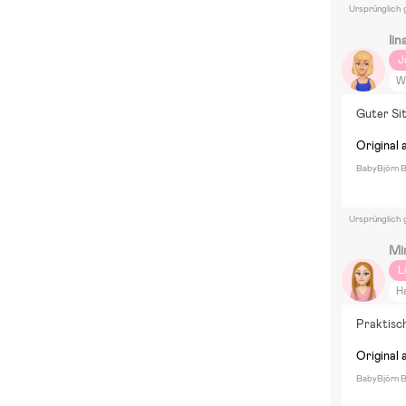
Ursprünglich 
Iin
J
W
Guter Sit
Original 
BabyBjörn B
Ursprünglich 
Mi
L
H
J
Praktisc
T
S
Original 
BabyBjörn B