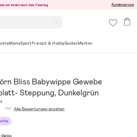
Kundenservice
den wir direkt nach dem Feiertag
ukte
Mama
Sport
Freizeit & Hobby
Guides
Marken
örn Bliss Babywippe Gewebe
blatt- Steppung, Dunkelgrün
1
(44)
Alle Bewertungen ansehen
nfrei
:
Grün