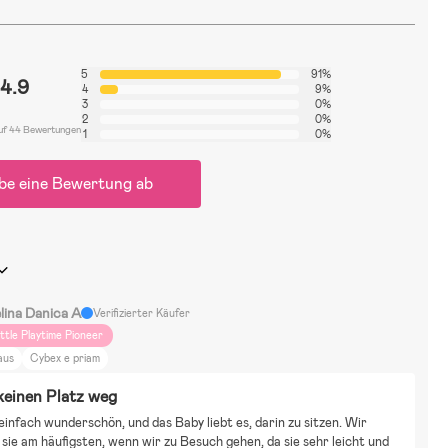
5
91%
4.9
4
9%
3
0%
2
0%
uf 44 Bewertungen
1
0%
be eine Bewertung ab
lina Danica A
Verifizierter Käufer
ittle Playtime Pioneer
aus
Cybex e priam
keinen Platz weg
 einfach wunderschön, und das Baby liebt es, darin zu sitzen. Wir 
sie am häufigsten, wenn wir zu Besuch gehen, da sie sehr leicht und 