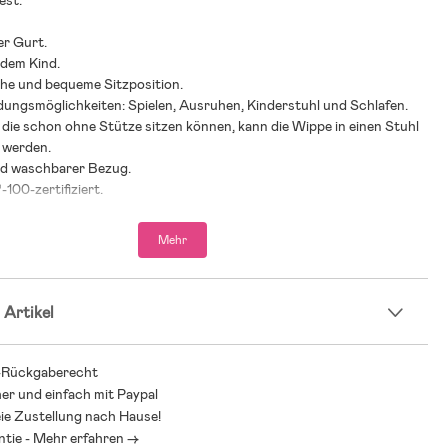
est.
r Gurt.
 dem Kind.
he und bequeme Sitzposition.
dungsmöglichkeiten: Spielen, Ausruhen, Kinderstuhl und Schlafen.
, die schon ohne Stütze sitzen können, kann die Wippe in einen Stuhl
 werden.
d waschbarer Bezug.
100-zertifiziert.
sition: H58 x L89 x B39 cm.
sition: H11 x L89 x B39 cm.
Mehr
stung: 9 kg (als Babywippe).
stung: 13 kg (als Kinderstuhl).
 Artikel
und Befestigungsvorrichtungen regelmäßig überprüfen, um
zu vermeiden.
hlung: ab Geburt bis 2 Jahre.
-Rückgaberecht
rwendung unter Aufsicht von Erwachsenen.
her und einfach mit Paypal
ie Zustellung nach Hause!
ntie - Mehr erfahren ->