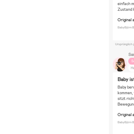
einfach 
Zustand 
Original 
BabyBjörn B
Ursprünglich 
Sa
S
H
F
Baby is
Z
Baby beru
E
kommen, w
sitzt ric
Bewegung 
Original 
BabyBjörn B