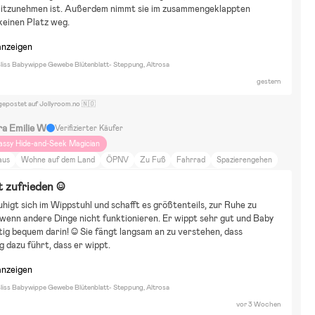
mitzunehmen ist. Außerdem nimmt sie im zusammengeklappten 
keinen Platz weg.
anzeigen
liss Babywippe Gewebe Blütenblatt- Steppung, Altrosa
gestern
gepostet auf Jollyroom.no 🇳🇴
ra Emilie W
Verifizierter Käufer
assy Hide-and-Seek Magician
aus
Wohne auf dem Land
ÖPNV
Zu Fuß
Fahrrad
Spazierengehen
arbenfroh
DIY-Projekte
Raus aufs Land
Tiere und Natur
t zufrieden :)
uhause und Garten
Film und Literatur
Kunst und Kultur
Einrichtung
higt sich im Wippstuhl und schafft es größtenteils, zur Ruhe zu 
mmaljunga Sento Pro Ergo+ Outdoor (2026)
enn andere Dinge nicht funktionieren. Er wippt sehr gut und Baby 
htig bequem darin! ☺️ Sie fängt langsam an zu verstehen, dass 
dazu führt, dass er wippt.
anzeigen
liss Babywippe Gewebe Blütenblatt- Steppung, Altrosa
vor 3 Wochen