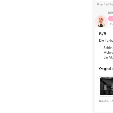
Ursprünglich 
Ma
L
P
A
5/5
D
Die Farbe
Z
Schön
C
Mehre
Ein M
Original 
BabyBjörn B