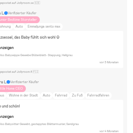
gepostet auf Jollyroom.se 🇸🇪
a L
Verifizierter Käufer
unior Bedtime Storyteller
ohnung
Auto
Emmaljunga sento max
zsessel, das Baby fühlt sich wohl :)
anzeigen
liss Babywippe Gewebe Blütenblatt- Steppung, Hellgrau
vor 3 Monaten
gepostet auf Jollyroom.fi 🇫🇮
ra L
Verifizierter Käufer
ittle Home CEO
aus
Wohne in der Stadt
Auto
Fahrrad
Zu Fuß
Fahrradfahren
oggen
Spazierengehen
Neutrale Farben
Farbenfroh
DIY-Projekte
h und schön!
iere und Natur
Essen und Trinken
Zuhause und Garten
Einrichtung
port
anzeigen
liss Babysitter Gewebt, gestepptes Blättermuster, Sandgrau
vor 4 Monaten