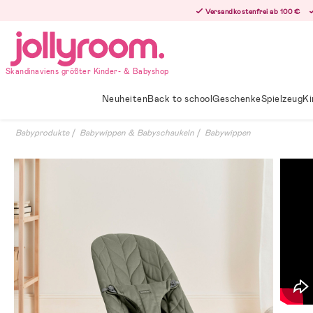
Hoppa
Versandkostenfrei ab 100 €
till
innehållet
Skandinaviens größter Kinder- & Babyshop
Neuheiten
Back to school
Geschenke
Spielzeug
Ki
Babyprodukte
Babywippen & Babyschaukeln
Babywippen