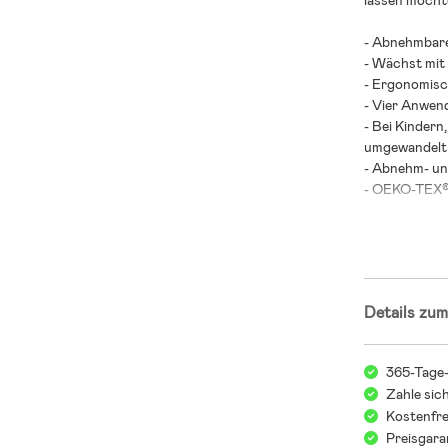
lassen möcht
- Abnehmbare
- Wächst mit
- Ergonomisc
- Vier Anwen
- Bei Kindern
umgewandelt
- Abnehm- un
- OEKO-TEX®-
- Höchste Po
- Transportpo
- Maximalbela
- Maximalbela
Details zum
- Aufhänge- 
Sturzunfälle 
- Altersempfe
365-Tage
- Nur zur Ve
Zahle sic
Kostenfre
Preisgara