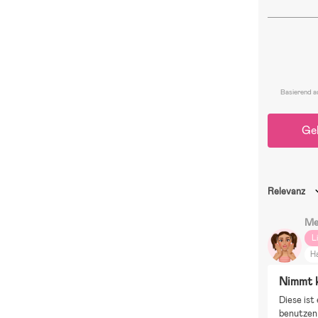
Basierend a
Ge
Relevanz
Me
L
H
Nimmt 
Diese ist
benutzen 