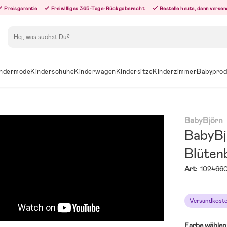
Preisgarantie
Freiwilliges 365-Tage-Rückgaberecht
Bestelle heute, dann versen
Suchen
ndermode
Kinderschuhe
Kinderwagen
Kindersitze
Kinderzimmer
Babyprod
BabyBjörn
BabyBj
Blüten
Art:
1024660
Versandkoste
Farbe wählen