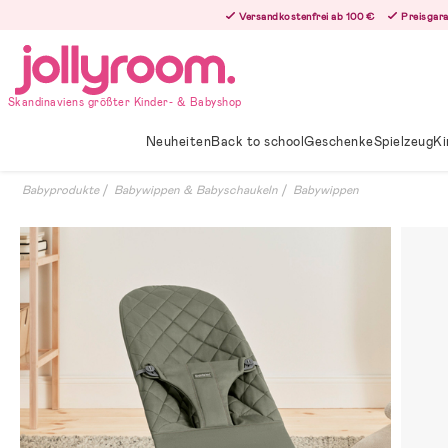
Hoppa
Versandkostenfrei ab 100 €
Preisgara
till
innehållet
Skandinaviens größter Kinder- & Babyshop
Neuheiten
Back to school
Geschenke
Spielzeug
Ki
Babyprodukte
Babywippen & Babyschaukeln
Babywippen