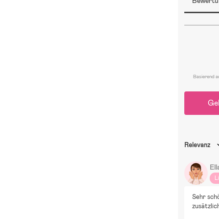
Bewertu
Basierend a
Ge
Relevanz
Ell
L
Sehr schö
zusätzlic