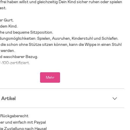
frei haben willst und gleichzeitig Dein Kind sicher ruhen oder spielen
est.
r Gurt.
 dem Kind.
he und bequeme Sitzposition.
dungsmöglichkeiten: Spielen, Ausruhen, Kinderstuhl und Schlafen.
, die schon ohne Stütze sitzen können, kann die Wippe in einen Stuhl
 werden.
d waschbarer Bezug.
100-zertifiziert.
sition: H58 x L89 x B39 cm.
sition: H11 x L89 x B39 cm.
Mehr
stung: 9 kg (als Babywippe).
stung: 13 kg (als Kinderstuhl).
 Artikel
und Befestigungsvorrichtungen regelmäßig überprüfen, um
zu vermeiden.
hlung: ab Geburt bis 2 Jahre.
-Rückgaberecht
her und einfach mit Paypal
ie Zustellung nach Hause!