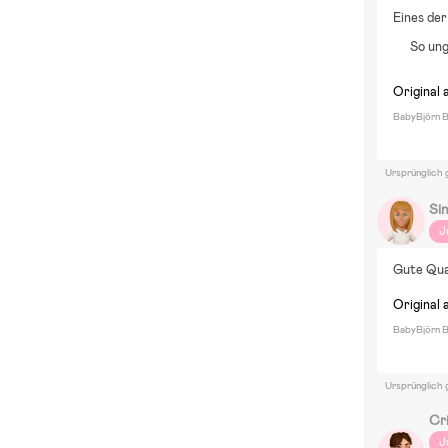
Eines der
So ung
Original 
BabyBjörn B
Ursprünglich 
Sin
J
Gute Qual
Original 
BabyBjörn B
Ursprünglich 
Cri
J