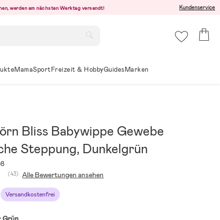
Kundenservice
ehen, werden am nächsten Werktag versandt!
ukte
Mama
Sport
Freizeit & Hobby
Guides
Marken
örn Bliss Babywippe Gewebe
sche Steppung, Dunkelgrün
98
(43)
Alle Bewertungen ansehen
Versandkostenfrei
:
Grün