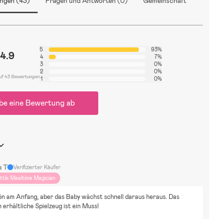
ngen (43)
Fragen und Antworten (0)
Gemeinschaft
5
93%
4.9
4
7%
3
0%
2
0%
uf 43 Bewertungen
1
0%
be eine Bewertung ab
a T
Verifizierter Käufer
ittle Mealtime Magician
n am Anfang, aber das Baby wächst schnell daraus heraus. Das 
h erhältliche Spielzeug ist ein Muss!