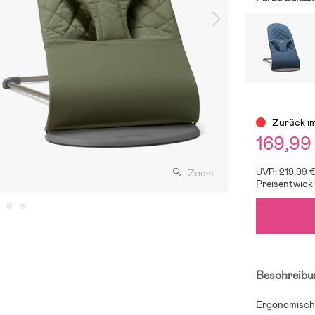
Zurück i
169,99
UVP: 219,99 
Zoom
Preisentwick
Beschreibu
Ergonomische