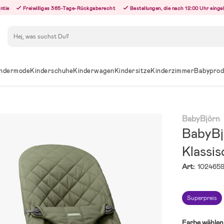
ntie
Freiwilliges 365-Tage-Rückgaberecht
Bestellungen, die nach 12:00 Uhr eing
Suchen
ndermode
Kinderschuhe
Kinderwagen
Kindersitze
Kinderzimmer
Babyprod
BabyBjörn
BabyBj
Klassi
Art:
102465
Superpreis
Farbe wählen