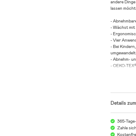
andere Dinge 
lassen möcht
- Abnehmbare
- Wächst mit
- Ergonomisc
- Vier Anwen
- Bei Kindern
umgewandelt
- Abnehm- un
- OEKO-TEX®-
- Höchste Po
- Transportpo
- Maximalbela
- Maximalbela
Details zum
- Aufhänge- 
Sturzunfälle 
- Altersempfe
365-Tage
Zahle sic
Kostenfre