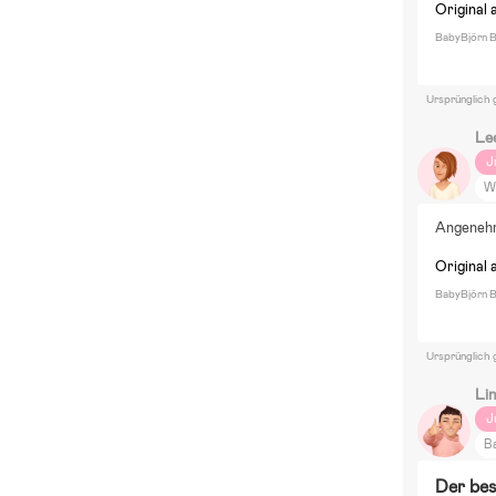
Original 
BabyBjörn B
Ursprünglich 
Le
J
W
T
Angenehm
Original 
BabyBjörn B
Ursprünglich 
Li
J
Ba
M
Der bes