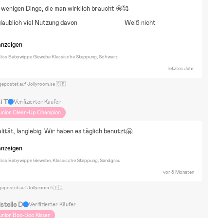
 wenigen Dinge, die man wirklich braucht 🤩🥰
laublich viel Nutzung davon
Weiß nicht
anzeigen
liss Babywippe Gewebe Klassische Steppung, Schwarz
letztes Jahr
gepostet auf Jollyroom.se 🇸🇪
i T
Verifizierter Käufer
unior Clean-Up Champion
ität, langlebig. Wir haben es täglich benutzt🤗
anzeigen
liss Babywippe Gewebe, Klassische Steppung, Sandgrau
vor 8 Monaten
gepostet auf Jollyroom.fi 🇫🇮
stelle D
Verifizierter Käufer
unior Boo-Boo Kisser