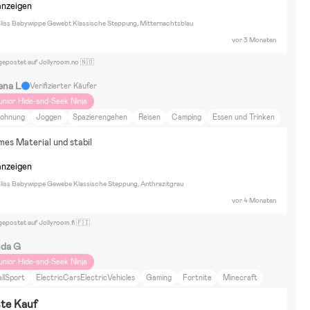
anzeigen
liss Babywippe Gewebt Klassische Steppung, Mitternachtsblau
vor 3 Monaten
gepostet auf Jollyroom.no 🇳🇴
ena L
Verifizierter Käufer
unior Hide-and-Seek Ninja
ohnung
Joggen
Spazierengehen
Reisen
Camping
Essen und Trinken
iere und Natur
Film und Literatur
es Material und stabil
anzeigen
liss Babywippe Gewebe Klassische Steppung, Anthrazitgrau
vor 4 Monaten
gepostet auf Jollyroom.fi 🇫🇮
nda G
unior Hide-and-Seek Ninja
llSport
ElectricCarsElectricVehicles
Gaming
Fortnite
Minecraft
onster Jam
Roblox
Haus
Sport
Cybex balios
te Kauf