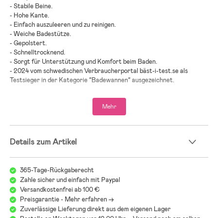
- Stabile Beine.
- Hohe Kante.
- Einfach auszuleeren und zu reinigen.
- Weiche Badestütze.
- Gepolstert.
- Schnelltrocknend.
- Sorgt für Unterstützung und Komfort beim Baden.
- 2024 vom schwedischen Verbraucherportal bäst-i-test.se als
Testsieger in der Kategorie ”Badewannen” ausgezeichnet.
- 2025 vom schwedischen Verbraucherportal bäst-i-test.se als
Testsieger in der Kategorie ”Badewannen” ausgezeichnet.
Mehr
- 2025 vom schwedischen Verbraucherportal bäst-i-test.se als
Testsieger in der Kategorie ”Badewannen” ausgezeichnet.
- Wir empfehlen, das Kissen nach dem Gebrauch immer zum Trocknen
Details zum Artikel
und Lüften aufzuhängen.
- Altersempfehlung: ab Geburt.
365-Tage-Rückgaberecht
- Styropor, Polyester, PP-Kunststoff.
Zahle sicher und einfach mit Paypal
Versandkostenfrei ab 100 €
Preisgarantie - Mehr erfahren ->
Zuverlässige Lieferung direkt aus dem eigenen Lager