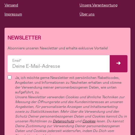
Versand
Unsere Verantwortung
Impressum
Über uns
NEWSLETTER
Abonniere unseren Newsletter und erhalte exklusive Vorteile!
Email*
Ja, ich möchte gerne Newsletter mit persönlichen Rabattcodes,
Angeboten und Informationen zu Neuheiten erhalten und stimme
der Verwendung meiner personenbezogenen Daten, wie unten
aufgeführt, zu.
Unsere Newsletter verwenden Cookies und ähnliche Techniken zur
Messung der Öffnungsrate und des Kundeninteresses an unseren
Angeboten, für personalisierte Anzeigen und Inhaltsmarketing
sowie zu Statistikzwecken. Mehr über die Verwendung und den
Schutz Deiner personenbezogenen Daten und Cookies kannst Du in
unseren Richtlinien zu
Datenschutz
und
Cookies
lesen. Du kannst
Deine Zustimmung zur Verwendung Deiner personenbezogenen
Daten und Cookies jederzeit widerrufen, indem Du Dich vom