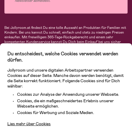
Newsletter abmeldest.
Bei Jollyroom.at findest Du eine tolle Auswahl an Produkten für Familien mit
Kindern. Bei uns kannst Du schnell, einfach und stets zu niedrigen Preisen
einkaufen. Mit freiwilligem 365-Tage-Rückgaberecht und einem sehr
kompetenten Kundenservice kannst Du Dich beim Einkauf bei uns sicher
fühlen. In unserem Sortiment findest Du unter anderem Kinderwagen,
Autositze, Kinder- und Babymode, Produkte für Mütter und eine Menge
Du entscheidest, welche Cookies verwendet werden
fantastischer Einrichtungsgegenstände, Spielsachen, Babyprodukte und
dürfen.
vieles mehr. Wir haben Produkte von bekannten Herstellern wie Britax, Maxi-
Cosi, Hauck, Baby Jogger, Ergobaby, Didriksons, KidKraft, Ergobaby, Philips
Jollyroom und unsere digitalen Arbeitspartner verwenden
Avent, Jack Wolfskin, Cybex, LEGO und vielen mehr. Schau Dich um in
unserem vielfältigen Onlineshop für Kinder & Babys. Willkommen!
Cookies auf dieser Seite. Manche davon werden benötigt, damit
die Seite korrekt funktioniert. Folgende Cookies sind für Dich
wählbar:
Cookies zur Analyse der Anwendung unserer Webseite.
Cookies, die ein maßgeschneidertes Erlebnis unserer
Webseite ermöglichen.
Kundendienst
Cookies für Werbung und Soziale Medien.
Lies mehr über Cookies