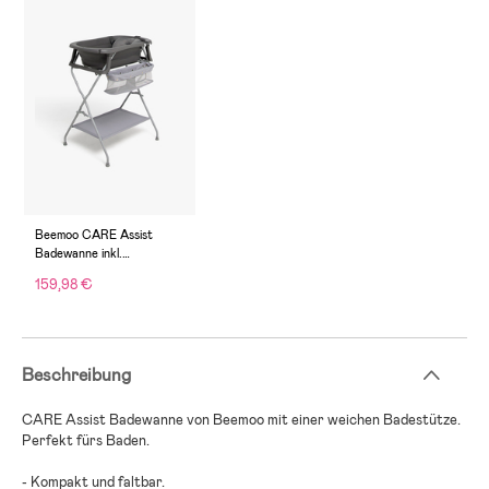
Beemoo CARE Assist
Badewanne inkl.
Badestütze & Stativ, Deep
159,98 €
Grey
Beschreibung
CARE Assist Badewanne von Beemoo mit einer weichen Badestütze.
Perfekt fürs Baden.
- Kompakt und faltbar.