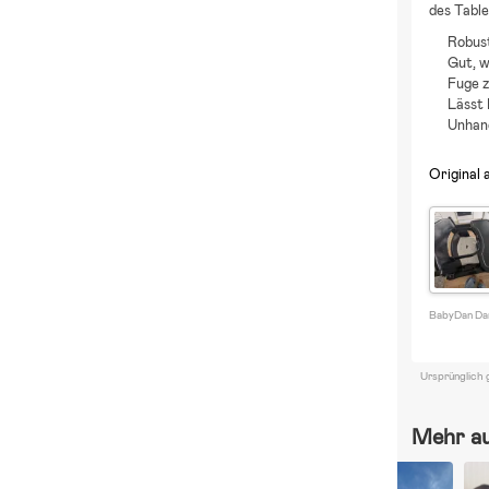
des Table
Robust
Gut, w
Fuge z
Lässt 
Unhand
Original 
BabyDan Dan
Ursprünglich 
Mehr a