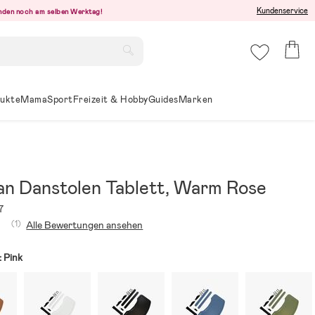
Kundenservice
senden noch am selben Werktag!
ukte
Mama
Sport
Freizeit & Hobby
Guides
Marken
n Danstolen Tablett, Warm Rose
7
(1)
Alle Bewertungen ansehen
:
Pink