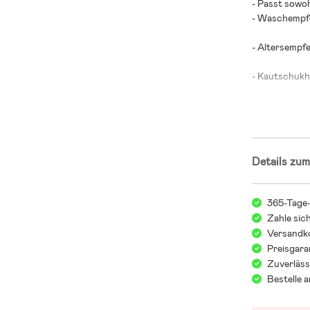
- Passt sowoh
- Waschempfe
- Altersempfe
- Kautschukh
Details zum
365-Tage
Zahle sic
Versandko
Preisgara
Zuverläss
Bestelle 