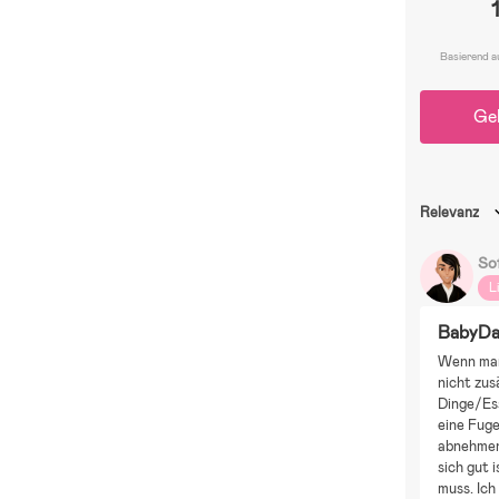
Basierend a
Ge
Relevanz
So
L
BabyDa
Wenn man
nicht zus
Dinge/Ess
eine Fuge
abnehmen 
sich gut 
muss. Ich