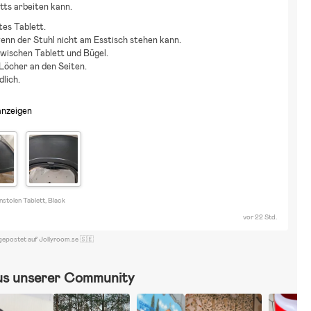
tts arbeiten kann.
es Tablett.
enn der Stuhl nicht am Esstisch stehen kann.
wischen Tablett und Bügel.
Löcher an den Seiten.
lich.
anzeigen
stolen Tablett, Black
vor 22 Std.
gepostet auf Jollyroom.se 🇸🇪
us unserer Community