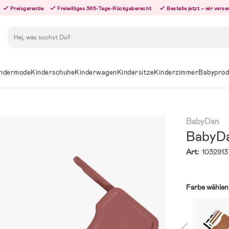
Preisgarantie
Freiwilliges 365-Tage-Rückgaberecht
Bestelle jetzt – wir ver
Suchen
ndermode
Kinderschuhe
Kinderwagen
Kindersitze
Kinderzimmer
Babyprod
BabyDan
BabyDa
Art:
1032913
Farbe wählen