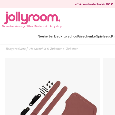
Hoppa
Versandkostenfrei ab 100 €
till
innehållet
Skandinaviens größter Kinder- & Babyshop
Neuheiten
Back to school
Geschenke
Spielzeug
Ki
Babyprodukte
Hochstühle & Zubehör
Zubehör