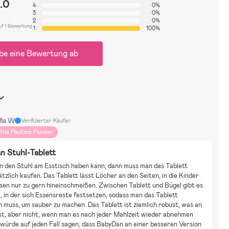
1.0
4
0%
3
0%
2
0%
uf 1 Bewertung
1
100%
be eine Bewertung ab
fia W
Verifizierter Käufer
ittle Playtime Pioneer
n Stuhl-Tablett
 den Stuhl am Esstisch haben kann, dann muss man das Tablett 
ätzlich kaufen. Das Tablett lässt Löcher an den Seiten, in die Kinder 
en nur zu gern hineinschmeißen. Zwischen Tablett und Bügel gibt es 
, in der sich Essensreste festsetzen, sodass man das Tablett 
muss, um sauber zu machen. Das Tablett ist ziemlich robust, was an 
ist, aber nicht, wenn man es nach jeder Mahlzeit wieder abnehmen 
 würde auf jeden Fall sagen, dass BabyDan an einer besseren Version 