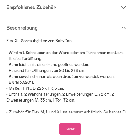
Empfohlenes Zubehör
Beschreibung
Flex XL Schraubgitter von BabyDan.
- Wird mit Schrauben an der Wand oder am Türrahmen montiert.
- Breite Toröffnung.
- Kann leicht mit einer Hand geöffnet werden.
- Passend für Öffnungen von 90 bis 278 cm.
- Kann sowohl drinnen als auch draußen verwendet werden.
- EN 1930:2011.
- Maße: H 71 x B 223 x T 3,5 cm.
- Enthält: 2 Wandhalterungen, 2 Erweiterungen L: 72 cm, 2
Erweiterungen M: 33 cm, 1 Tor: 72 cm.
- Zubehör für Flex M, L und XL ist separat erhältlich. So kannst Du
das Sicherheitsgitter flexibel erweitern, versetzen oder ein
zusätzliches Tor einbauen.
Mehr
- Altersempfehlung: ab Geburt bis 2 Jahre.