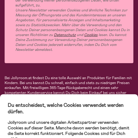
der Verwendung meiner personenbezogenen Daten, wie unten
aufgeführt, zu.
Unsere Newsletter verwenden Cookies und ähnliche Techniken zur
Messung der Öffnungsrate und des Kundeninteresses an unseren
Angeboten, für personalisierte Anzeigen und Inhaltsmarketing
sowie zu Statistikzwecken. Mehr über die Verwendung und den
Schutz Deiner personenbezogenen Daten und Cookies kannst Du in
unseren Richtlinien zu
Datenschutz
und
Cookies
lesen. Du kannst
Deine Zustimmung zur Verwendung Deiner personenbezogenen
Daten und Cookies jederzeit widerrufen, indem Du Dich vom
Newsletter abmeldest.
Bei Jollyroom.at findest Du eine tolle Auswahl an Produkten für Familien mit
Kindern. Bei uns kannst Du schnell, einfach und stets zu niedrigen Preisen
einkaufen. Mit freiwilligem 365-Tage-Rückgaberecht und einem sehr
kompetenten Kundenservice kannst Du Dich beim Einkauf bei uns sicher
fühlen. In unserem Sortiment findest Du unter anderem Kinderwagen,
Autositze, Kinder- und Babymode, Produkte für Mütter und eine Menge
Du entscheidest, welche Cookies verwendet werden
fantastischer Einrichtungsgegenstände, Spielsachen, Babyprodukte und
dürfen.
vieles mehr. Wir haben Produkte von bekannten Herstellern wie Britax, Maxi-
Cosi, Hauck, Baby Jogger, Ergobaby, Didriksons, KidKraft, Ergobaby, Philips
Jollyroom und unsere digitalen Arbeitspartner verwenden
Avent, Jack Wolfskin, Cybex, LEGO und vielen mehr. Schau Dich um in
unserem vielfältigen Onlineshop für Kinder & Babys. Willkommen!
Cookies auf dieser Seite. Manche davon werden benötigt, damit
die Seite korrekt funktioniert. Folgende Cookies sind für Dich