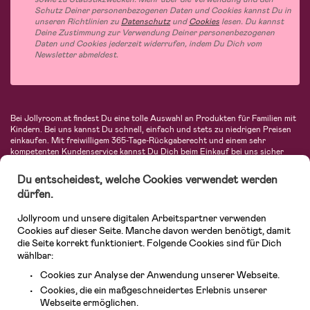
Schutz Deiner personenbezogenen Daten und Cookies kannst Du in
unseren Richtlinien zu
Datenschutz
und
Cookies
lesen. Du kannst
Deine Zustimmung zur Verwendung Deiner personenbezogenen
Daten und Cookies jederzeit widerrufen, indem Du Dich vom
Newsletter abmeldest.
Bei Jollyroom.at findest Du eine tolle Auswahl an Produkten für Familien mit
Kindern. Bei uns kannst Du schnell, einfach und stets zu niedrigen Preisen
einkaufen. Mit freiwilligem 365-Tage-Rückgaberecht und einem sehr
kompetenten Kundenservice kannst Du Dich beim Einkauf bei uns sicher
fühlen. In unserem Sortiment findest Du unter anderem Kinderwagen,
Autositze, Kinder- und Babymode, Produkte für Mütter und eine Menge
Du entscheidest, welche Cookies verwendet werden
fantastischer Einrichtungsgegenstände, Spielsachen, Babyprodukte und
dürfen.
vieles mehr. Wir haben Produkte von bekannten Herstellern wie Britax, Maxi-
Cosi, Hauck, Baby Jogger, Ergobaby, Didriksons, KidKraft, Ergobaby, Philips
Jollyroom und unsere digitalen Arbeitspartner verwenden
Avent, Jack Wolfskin, Cybex, LEGO und vielen mehr. Schau Dich um in
unserem vielfältigen Onlineshop für Kinder & Babys. Willkommen!
Cookies auf dieser Seite. Manche davon werden benötigt, damit
die Seite korrekt funktioniert. Folgende Cookies sind für Dich
wählbar:
Cookies zur Analyse der Anwendung unserer Webseite.
Cookies, die ein maßgeschneidertes Erlebnis unserer
Webseite ermöglichen.