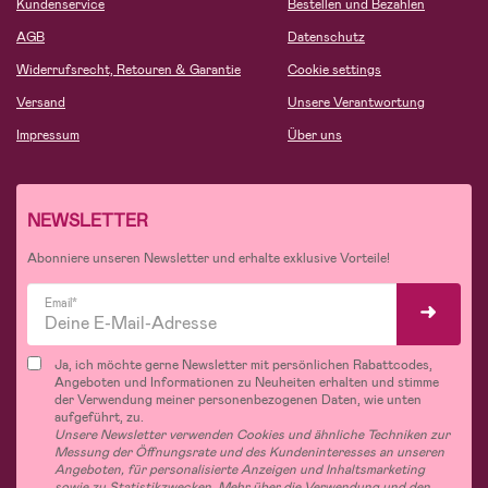
Kundenservice
Bestellen und Bezahlen
AGB
Datenschutz
Widerrufsrecht, Retouren & Garantie
Cookie settings
Versand
Unsere Verantwortung
Impressum
Über uns
NEWSLETTER
Abonniere unseren Newsletter und erhalte exklusive Vorteile!
Email*
Ja, ich möchte gerne Newsletter mit persönlichen Rabattcodes,
Angeboten und Informationen zu Neuheiten erhalten und stimme
der Verwendung meiner personenbezogenen Daten, wie unten
aufgeführt, zu.
Unsere Newsletter verwenden Cookies und ähnliche Techniken zur
Messung der Öffnungsrate und des Kundeninteresses an unseren
Angeboten, für personalisierte Anzeigen und Inhaltsmarketing
sowie zu Statistikzwecken. Mehr über die Verwendung und den