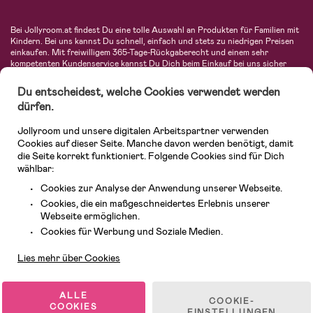
Bei Jollyroom.at findest Du eine tolle Auswahl an Produkten für Familien mit
Kindern. Bei uns kannst Du schnell, einfach und stets zu niedrigen Preisen
einkaufen. Mit freiwilligem 365-Tage-Rückgaberecht und einem sehr
kompetenten Kundenservice kannst Du Dich beim Einkauf bei uns sicher
fühlen. In unserem Sortiment findest Du unter anderem Kinderwagen,
Autositze, Kinder- und Babymode, Produkte für Mütter und eine Menge
Du entscheidest, welche Cookies verwendet werden
fantastischer Einrichtungsgegenstände, Spielsachen, Babyprodukte und
dürfen.
vieles mehr. Wir haben Produkte von bekannten Herstellern wie Britax, Maxi-
Cosi, Hauck, Baby Jogger, Ergobaby, Didriksons, KidKraft, Ergobaby, Philips
Jollyroom und unsere digitalen Arbeitspartner verwenden
Avent, Jack Wolfskin, Cybex, LEGO und vielen mehr. Schau Dich um in
unserem vielfältigen Onlineshop für Kinder & Babys. Willkommen!
Cookies auf dieser Seite. Manche davon werden benötigt, damit
die Seite korrekt funktioniert. Folgende Cookies sind für Dich
wählbar:
Cookies zur Analyse der Anwendung unserer Webseite.
Cookies, die ein maßgeschneidertes Erlebnis unserer
Webseite ermöglichen.
Kundendienst
Cookies für Werbung und Soziale Medien.
Lies mehr über Cookies
© 2026 Jollyroom GmbH. Alle Rechte vorbehalten.
ALLE
COOKIE-
COOKIES
EINSTELLUNGEN