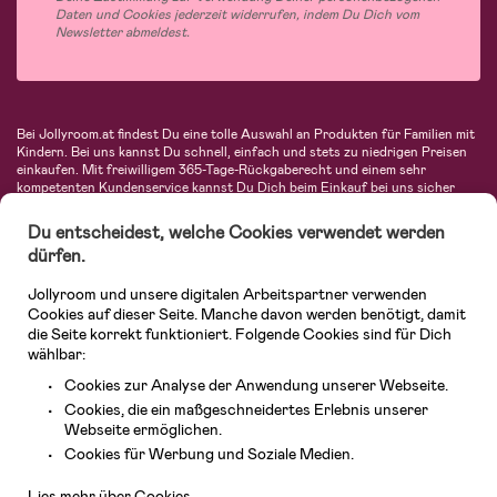
Daten und Cookies jederzeit widerrufen, indem Du Dich vom
Newsletter abmeldest.
Bei Jollyroom.at findest Du eine tolle Auswahl an Produkten für Familien mit
Kindern. Bei uns kannst Du schnell, einfach und stets zu niedrigen Preisen
einkaufen. Mit freiwilligem 365-Tage-Rückgaberecht und einem sehr
kompetenten Kundenservice kannst Du Dich beim Einkauf bei uns sicher
fühlen. In unserem Sortiment findest Du unter anderem Kinderwagen,
Autositze, Kinder- und Babymode, Produkte für Mütter und eine Menge
Du entscheidest, welche Cookies verwendet werden
fantastischer Einrichtungsgegenstände, Spielsachen, Babyprodukte und
dürfen.
vieles mehr. Wir haben Produkte von bekannten Herstellern wie Britax, Maxi-
Cosi, Hauck, Baby Jogger, Ergobaby, Didriksons, KidKraft, Ergobaby, Philips
Jollyroom und unsere digitalen Arbeitspartner verwenden
Avent, Jack Wolfskin, Cybex, LEGO und vielen mehr. Schau Dich um in
unserem vielfältigen Onlineshop für Kinder & Babys. Willkommen!
Cookies auf dieser Seite. Manche davon werden benötigt, damit
die Seite korrekt funktioniert. Folgende Cookies sind für Dich
wählbar:
Cookies zur Analyse der Anwendung unserer Webseite.
Cookies, die ein maßgeschneidertes Erlebnis unserer
Webseite ermöglichen.
Kundendienst
Cookies für Werbung und Soziale Medien.
Lies mehr über Cookies