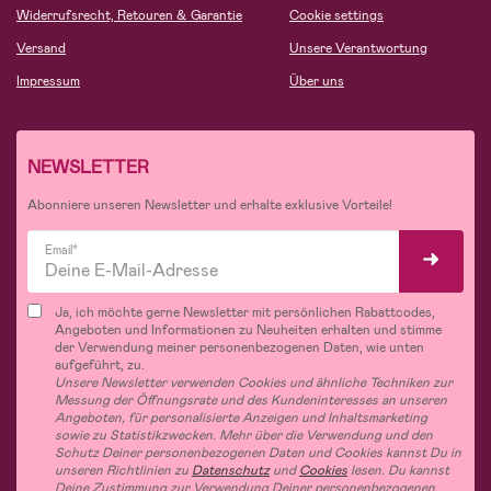
Widerrufsrecht, Retouren & Garantie
Cookie settings
Versand
Unsere Verantwortung
Impressum
Über uns
NEWSLETTER
Abonniere unseren Newsletter und erhalte exklusive Vorteile!
Email*
Ja, ich möchte gerne Newsletter mit persönlichen Rabattcodes,
Angeboten und Informationen zu Neuheiten erhalten und stimme
der Verwendung meiner personenbezogenen Daten, wie unten
aufgeführt, zu.
Unsere Newsletter verwenden Cookies und ähnliche Techniken zur
Messung der Öffnungsrate und des Kundeninteresses an unseren
Angeboten, für personalisierte Anzeigen und Inhaltsmarketing
sowie zu Statistikzwecken. Mehr über die Verwendung und den
Schutz Deiner personenbezogenen Daten und Cookies kannst Du in
unseren Richtlinien zu
Datenschutz
und
Cookies
lesen. Du kannst
Deine Zustimmung zur Verwendung Deiner personenbezogenen