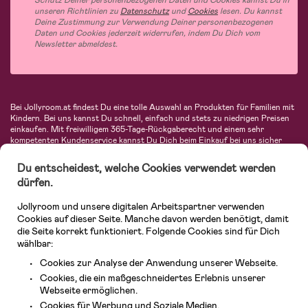
unseren Richtlinien zu
Datenschutz
und
Cookies
lesen. Du kannst
Deine Zustimmung zur Verwendung Deiner personenbezogenen
Daten und Cookies jederzeit widerrufen, indem Du Dich vom
Newsletter abmeldest.
Bei Jollyroom.at findest Du eine tolle Auswahl an Produkten für Familien mit
Kindern. Bei uns kannst Du schnell, einfach und stets zu niedrigen Preisen
einkaufen. Mit freiwilligem 365-Tage-Rückgaberecht und einem sehr
kompetenten Kundenservice kannst Du Dich beim Einkauf bei uns sicher
fühlen. In unserem Sortiment findest Du unter anderem Kinderwagen,
Autositze, Kinder- und Babymode, Produkte für Mütter und eine Menge
Du entscheidest, welche Cookies verwendet werden
fantastischer Einrichtungsgegenstände, Spielsachen, Babyprodukte und
dürfen.
vieles mehr. Wir haben Produkte von bekannten Herstellern wie Britax, Maxi-
Cosi, Hauck, Baby Jogger, Ergobaby, Didriksons, KidKraft, Ergobaby, Philips
Jollyroom und unsere digitalen Arbeitspartner verwenden
Avent, Jack Wolfskin, Cybex, LEGO und vielen mehr. Schau Dich um in
unserem vielfältigen Onlineshop für Kinder & Babys. Willkommen!
Cookies auf dieser Seite. Manche davon werden benötigt, damit
die Seite korrekt funktioniert. Folgende Cookies sind für Dich
wählbar:
Cookies zur Analyse der Anwendung unserer Webseite.
Cookies, die ein maßgeschneidertes Erlebnis unserer
Webseite ermöglichen.
Cookies für Werbung und Soziale Medien.