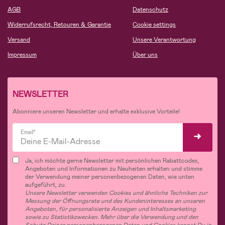
AGB
Datenschutz
Widerrufsrecht, Retouren & Garantie
Cookie settings
Versand
Unsere Verantwortung
Impressum
Über uns
NEWSLETTER
Abonniere unseren Newsletter und erhalte exklusive Vorteile!
Email*
Ja, ich möchte gerne Newsletter mit persönlichen Rabattcodes,
Angeboten und Informationen zu Neuheiten erhalten und stimme
der Verwendung meiner personenbezogenen Daten, wie unten
aufgeführt, zu.
Unsere Newsletter verwenden Cookies und ähnliche Techniken zur
Messung der Öffnungsrate und des Kundeninteresses an unseren
Angeboten, für personalisierte Anzeigen und Inhaltsmarketing
sowie zu Statistikzwecken. Mehr über die Verwendung und den
Schutz Deiner personenbezogenen Daten und Cookies kannst Du in