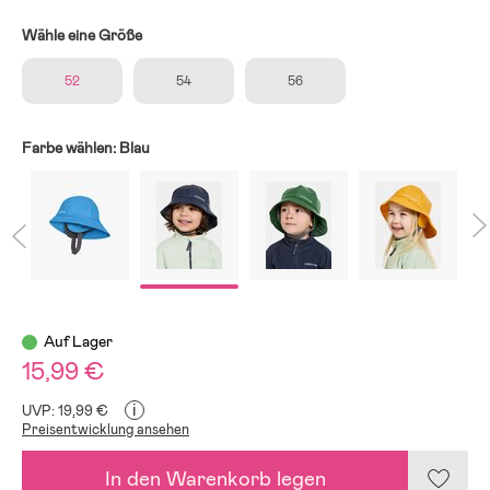
Wähle eine Größe
52
54
56
Farbe wählen:
Blau
Auf Lager
15,99 €
i
UVP: 19,99 €
Preisentwicklung ansehen
In den Warenkorb legen