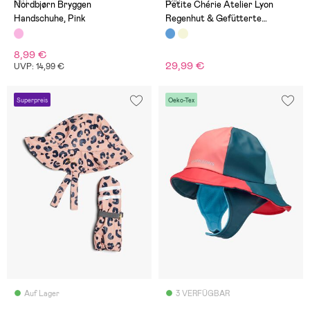
(31)
(28)
Nordbjørn Bryggen
Petite Chérie Atelier Lyon
Handschuhe, Pink
Regenhut & Gefütterte
Fäustlinge, Dots Icy Morn
8,99 €
29,99 €
UVP: 14,99 €
Superpreis
Oeko-Tex
Auf Lager
3 VERFÜGBAR