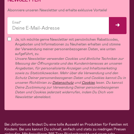
Abonniere unseren Newsletter und erhalte exklusive Vorteile!
Email*
Ja, ich möchte gerne Newsletter mit persönlichen Rabattcodes,
Angeboten und Informationen zu Neuheiten erhalten und stimme
der Verwendung meiner personenbezogenen Daten, wie unten
aufgeführt, zu.
Unsere Newsletter verwenden Cookies und ähnliche Techniken zur
Messung der Öffnungsrate und des Kundeninteresses an unseren
Angeboten, für personalisierte Anzeigen und Inhaltsmarketing
sowie zu Statistikzwecken. Mehr über die Verwendung und den
Schutz Deiner personenbezogenen Daten und Cookies kannst Du in
unseren Richtlinien zu
Datenschutz
und
Cookies
lesen. Du kannst
Deine Zustimmung zur Verwendung Deiner personenbezogenen
Daten und Cookies jederzeit widerrufen, indem Du Dich vom
Newsletter abmeldest.
Bei Jollyroom.at findest Du eine tolle Auswahl an Produkten für Familien mit
Kindern. Bei uns kannst Du schnell, einfach und stets zu niedrigen Preisen
einkaufen. Mit freiwilligem 365-Tage-Rückgaberecht und einem sehr