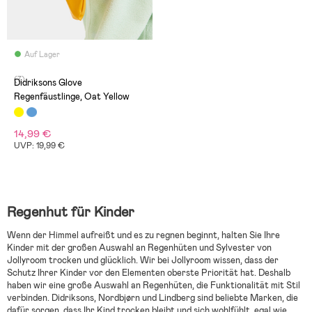
Auf Lager
(7)
Didriksons Glove
Regenfäustlinge, Oat Yellow
14,99 €
UVP: 19,99 €
Regenhut für Kinder
Wenn der Himmel aufreißt und es zu regnen beginnt, halten Sie Ihre
Kinder mit der großen Auswahl an Regenhüten und Sylvester von
Jollyroom trocken und glücklich. Wir bei Jollyroom wissen, dass der
Schutz Ihrer Kinder vor den Elementen oberste Priorität hat. Deshalb
haben wir eine große Auswahl an Regenhüten, die Funktionalität mit Stil
verbinden. Didriksons, Nordbjørn und Lindberg sind beliebte Marken, die
dafür sorgen, dass Ihr Kind trocken bleibt und sich wohlfühlt, egal wie