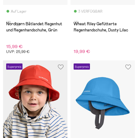
Auf Lager
3 VERFÜGBAR
(8)
(0)
Nordbjørn Båtlandet Regenhut
Wheat Riley Gefütterte
und Regenhandschuhe, Grün
Regenhandschuhe, Dusty Lilac
15,99 €
19,99 €
UVP: 25,99 €
Superpreis
Superpreis