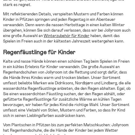
stark es regnet.
Mit reflektierenden Details, verspielten Mustern und Farben können
Kinder in Pfützen springen und jeden Regentag in ein Abenteuer
verwandeln. Denn wenn die nassen Herbsttage in einen kalten Winter
übergehen, können Sie sich darauf verlassen, dass wir bei Jollyroom auch
eine große Auswahl an
Winterzubehör für Kinder
haben, damit das
Spielen im Freien auch in der kältesten Jahreszeit weitergehen kann.
Regenfäustlinge für Kinder
Kalte und nasse Hände können einen schönen Tag beim Spielen im Freien
in ein kühles Erlebnis für Kinder verwandeln. Die große Auswahl an
Regenhandschuhen von Jollyroom ist die Rettung und sorgt dafür, dass
die Hände Ihres Kindes warm und trocken bleiben. Unser Sortiment
umfasst beliebte Marken wie Didriksons, Nordbjørn und Lindberg, die alle
wasserdichte Regenfäustlinge anbieten, die den Regen abhalten. Egal, ob
Sie einen wasserdichten Fäustling suchen, der den Regen abhält, oder
gefütterte Regenfäustlinge für zusätzliche Wärme an kühlen Tagen
bevorzugen, wir haben für jedes Kind die richtige Wahl. Unser Sortiment
umfasst eine Vielzahl von Stilen, Mustern und Farben, so dass Ihr Kind
sich in seinen Lieblingsfarben ausdrücken kann.
Vom Plantschen in Pfützen bis zum perfekten Matschkuchen: Jollyroom
hat Regenhandschuhe, die die Hände der Kinder bei jedem Wetter