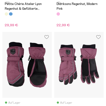
(28)
(2)
Petite Chérie Atelier Lyon
Didriksons Regenhut, Modern
Regenhut & Gefütterte
Pink
Fäustlinge, Leo Mellow Rose
29,99 €
22,99 €
Auf Lager
Auf Lager