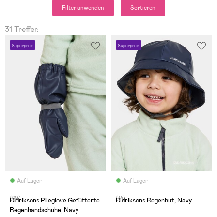
Filter anwenden
Sortieren
31 Treffer.
Superpreis
Superpreis
Auf Lager
Auf Lager
(29)
(14)
Didriksons Pileglove Gefütterte
Didriksons Regenhut, Navy
Regenhandschuhe, Navy