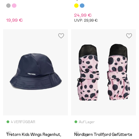
24,99 €
19,99 €
UVP: 29,99 €
4 VERFÜGBAR
Auf Lager
(0)
(8)
Tretorn Kids Wings Regenhut,
Nordbjørn Trollfjord Gefütterte