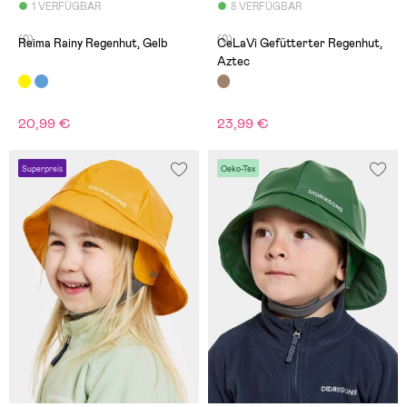
1 VERFÜGBAR
8 VERFÜGBAR
(0)
(0)
Reima Rainy Regenhut, Gelb
CeLaVi Gefütterter Regenhut,
Aztec
20,99 €
23,99 €
Superpreis
Oeko-Tex