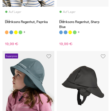
Auf Lager
Auf Lager
(14)
(14)
Didriksons Regenhut, Paprika
Didriksons Regenhut, Sharp
Blue
19,99 €
19,99 €
Superpreis