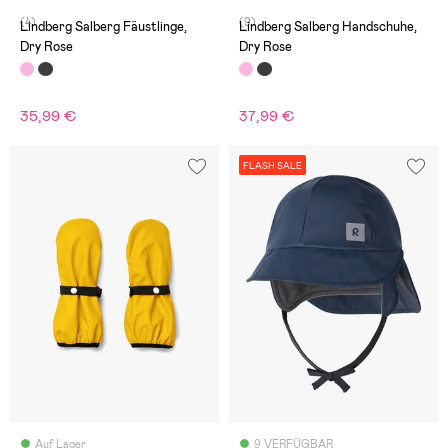
(4)
(9)
Lindberg Salberg Fäustlinge,
Lindberg Salberg Handschuhe,
Dry Rose
Dry Rose
35,99 €
37,99 €
FLASH SALE
Auf Lager
9 VERFÜGBAR