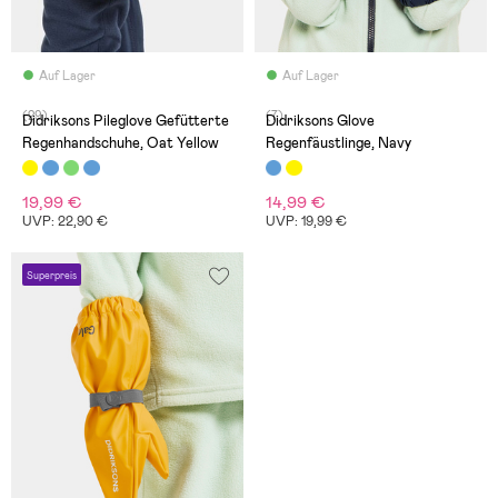
Auf Lager
Auf Lager
(29)
(7)
Didriksons Pileglove Gefütterte
Didriksons Glove
Regenhandschuhe, Oat Yellow
Regenfäustlinge, Navy
19,99 €
14,99 €
UVP: 22,90 €
UVP: 19,99 €
Superpreis