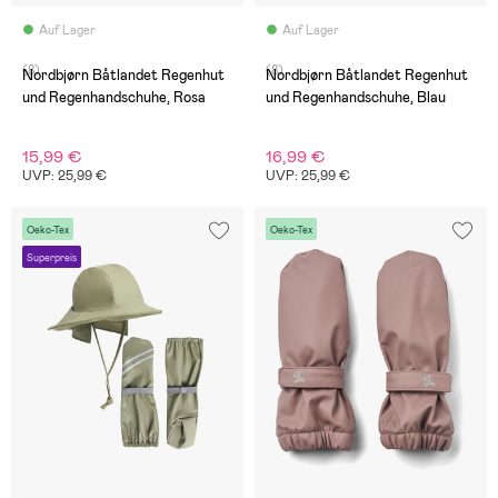
Auf Lager
Auf Lager
(8)
(8)
Nordbjørn Båtlandet Regenhut
Nordbjørn Båtlandet Regenhut
und Regenhandschuhe, Rosa
und Regenhandschuhe, Blau
15,99 €
16,99 €
UVP: 25,99 €
UVP: 25,99 €
Oeko-Tex
Oeko-Tex
Superpreis