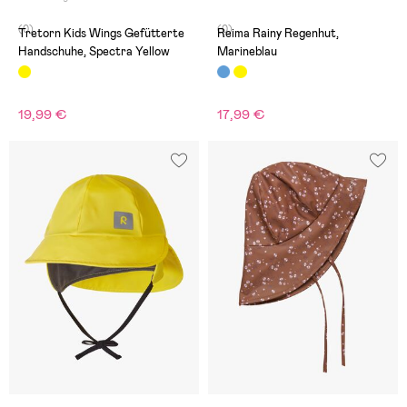
(0)
(0)
Tretorn Kids Wings Gefütterte
Reima Rainy Regenhut,
Handschuhe, Spectra Yellow
Marineblau
19,99 €
17,99 €