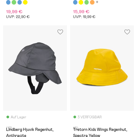
19,99 €
15,99 €
UVP: 22,90 €
UVP: 19,99 €
Auf Lager
3 VERFÜGBAR
(12)
(0)
Lindberg Hjuvik Regenhut,
Tretorn Kids Wings Regenhut,
Anthracite
Spectra Yellow