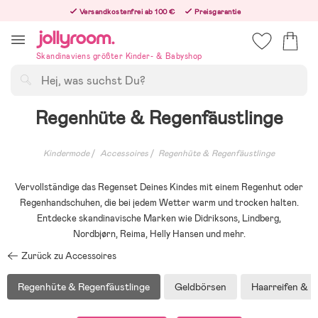
Hoppa
Versandkostenfrei ab 100 €
Preisgarantie
till
Freiwilliges 365-Tage-Rückgaberecht
innehållet
Bestellungen, die nach 12:00 Uhr eingehen, werden am nächsten Werktag versandt!
Skandinaviens größter Kinder- & Babyshop
Suchen
Regenhüte & Regenfäustlinge
Kindermode
Accessoires
Regenhüte & Regenfäustlinge
Vervollständige das Regenset Deines Kindes mit einem Regenhut oder
Regenhandschuhen, die bei jedem Wetter warm und trocken halten.
Entdecke skandinavische Marken wie Didriksons, Lindberg,
Nordbjørn, Reima, Helly Hansen und mehr.
Zurück zu Accessoires
Regenhüte & Regenfäustlinge
Geldbörsen
Haarreifen & 