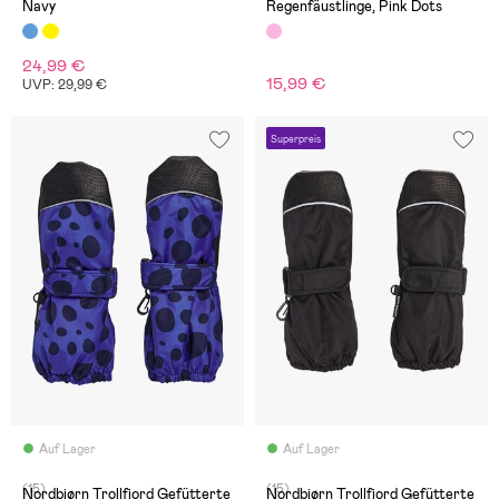
Navy
Regenfäustlinge, Pink Dots
24,99 €
15,99 €
UVP: 29,99 €
Superpreis
Auf Lager
Auf Lager
(15)
(15)
Nordbjørn Trollfjord Gefütterte
Nordbjørn Trollfjord Gefütterte