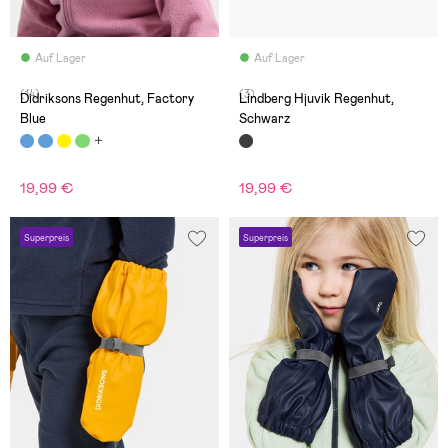
Auf Lager
Auf Lager
(14)
(3)
Didriksons Regenhut, Factory
Lindberg Hjuvik Regenhut,
Blue
Schwarz
19,99 €
19,99 €
Superpreis
Superpreis