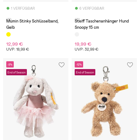
1 VERFÜGBAR
6 VERFÜGBAR
(0)
(0)
Mumin Stinky Schlüsselband,
Steiff Taschenanhänger Hund
Gelb
Snoopy 15 cm
12,99 €
19,99 €
UVP: 18,99 €
UVP: 32,99 €
-9%
-12%
End of Season
End of Season