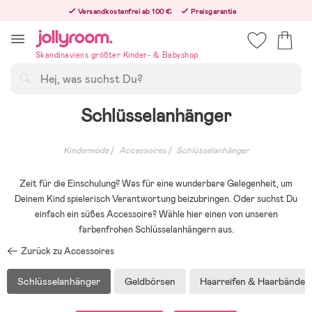
Hoppa
Versandkostenfrei ab 100 €
Preisgarantie
till
Freiwilliges 365-Tage-Rückgaberecht
innehållet
Bestellungen, die nach 12:00 Uhr eingehen, werden am nächsten Werktag versandt!
Skandinaviens größter Kinder- & Babyshop
Suchen
Schlüsselanhänger
Kindermode
Accessoires
Schlüsselanhänger
Zeit für die Einschulung? Was für eine wunderbare Gelegenheit, um
Deinem Kind spielerisch Verantwortung beizubringen. Oder suchst Du
einfach ein süßes Accessoire? Wähle hier einen von unseren
farbenfrohen Schlüsselanhängern aus.
Zurück zu Accessoires
Schlüsselanhänger
Geldbörsen
Haarreifen & Haarbänder