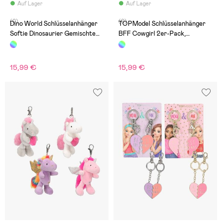
Auf Lager
Auf Lager
(0)
(0)
Dino World Schlüsselanhänger
TOPModel Schlüsselanhänger
Softie Dinosaurier Gemischte
BFF Cowgirl 2er-Pack,
Auswahl
Gemischt
15,99 €
15,99 €