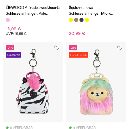
(0)
(0)
LIEWOOD Alfredo sweethearts
Squishmallows
Schlüsselanhänger, Pale
Schlüsselanhänger Micro
Tuscany
Rucksack, Maui
14,99 €
20,99 €
UVP: 19,99 €
-24%
-22%
Superpreis
FLASH SALE
8 VERFÜGBAR
4 VERFÜGBAR