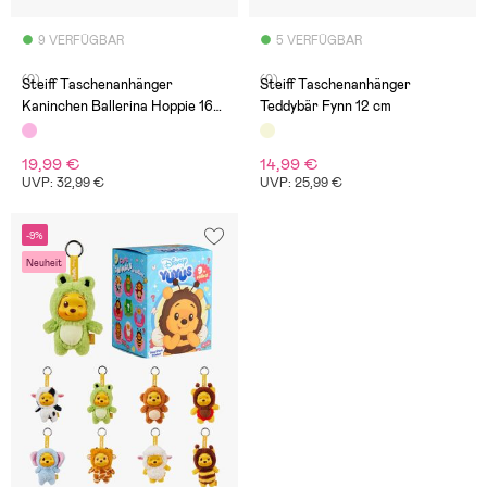
9 VERFÜGBAR
5 VERFÜGBAR
(0)
(0)
Steiff Taschenanhänger
Steiff Taschenanhänger
Kaninchen Ballerina Hoppie 16
Teddybär Fynn 12 cm
cm
19,99 €
14,99 €
UVP: 32,99 €
UVP: 25,99 €
-9%
Neuheit