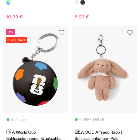
Weiß
10,99 €
8,99 €
-31%
FLASH SALE
Auf Lager
6 VERFÜGBAR
(0)
(0)
FIFA World Cup
LIEWOOD Alfredo Rabbit
Schlüsselanhänger Quetschball,
Schlüsselanhänger, Pale