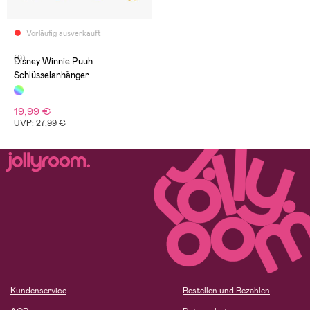
Vorläufig ausverkauft
(0)
Disney Winnie Puuh
Schlüsselanhänger
19,99 €
UVP: 27,99 €
Kundenservice
Bestellen und Bezahlen