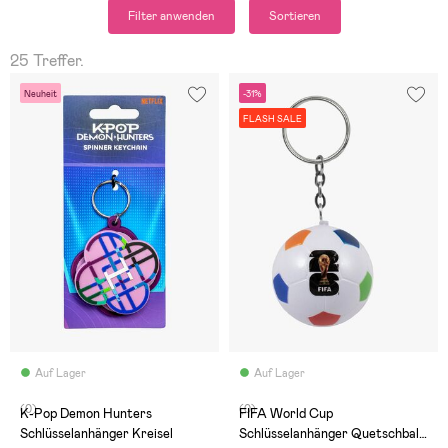
Filter anwenden
Sortieren
25 Treffer.
Neuheit
-31%
FLASH SALE
Auf Lager
Auf Lager
(0)
(0)
K-Pop Demon Hunters
FIFA World Cup
Schlüsselanhänger Kreisel
Schlüsselanhänger Quetschball,