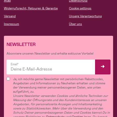
AGB
Datenschutz
Widerrufsrecht, Retouren & Garantie
Cookie settings
Versand
Unsere Verantwortung
Impressum
Über uns
NEWSLETTER
Abonniere unseren Newsletter und erhalte exklusive Vorteile!
Email*
Ja, ich möchte gerne Newsletter mit persönlichen Rabattcodes,
Angeboten und Informationen zu Neuheiten erhalten und stimme
der Verwendung meiner personenbezogenen Daten, wie unten
aufgeführt, zu.
Unsere Newsletter verwenden Cookies und ähnliche Techniken zur
Messung der Öffnungsrate und des Kundeninteresses an unseren
Angeboten, für personalisierte Anzeigen und Inhaltsmarketing
sowie zu Statistikzwecken. Mehr über die Verwendung und den
Schutz Deiner personenbezogenen Daten und Cookies kannst Du in
unseren Richtlinien zu
Datenschutz
und
Cookies
lesen. Du kannst