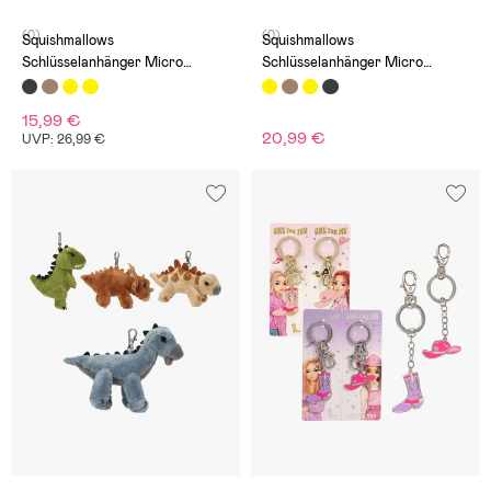
(0)
(0)
Squishmallows
Squishmallows
Schlüsselanhänger Micro
Schlüsselanhänger Micro
Rucksack, Tracey
Rucksack, Leonard
15,99 €
20,99 €
UVP: 26,99 €