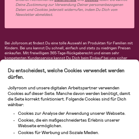
Deine Zustimmung zur Verwendung Deiner personenbezogenen
Daten und Cookies jederzeit widerrufen, indem Du Dich vom
Newsletter abmeldest.
Bei Jollyroom.at findest Du eine tolle Auswahl an Produkten für Familien mit
Kindern. Bei uns kannst Du schnell, einfach und stets zu niedrigen Preisen
einkaufen. Mit freiwilligem 365-Tage-Rückgaberecht und einem sehr
kompetenten Kundenservice kannst Du Dich beim Einkauf bei uns sicher
fühlen. In unserem Sortiment findest Du unter anderem Kinderwagen,
Autositze, Kinder- und Babymode, Produkte für Mütter und eine Menge
Du entscheidest, welche Cookies verwendet werden
fantastischer Einrichtungsgegenstände, Spielsachen, Babyprodukte und
dürfen.
vieles mehr. Wir haben Produkte von bekannten Herstellern wie Britax, Maxi-
Cosi, Hauck, Baby Jogger, Ergobaby, Didriksons, KidKraft, Ergobaby, Philips
Jollyroom und unsere digitalen Arbeitspartner verwenden
Avent, Jack Wolfskin, Cybex, LEGO und vielen mehr. Schau Dich um in
unserem vielfältigen Onlineshop für Kinder & Babys. Willkommen!
Cookies auf dieser Seite. Manche davon werden benötigt, damit
die Seite korrekt funktioniert. Folgende Cookies sind für Dich
wählbar:
Cookies zur Analyse der Anwendung unserer Webseite.
Cookies, die ein maßgeschneidertes Erlebnis unserer
Webseite ermöglichen.
Cookies für Werbung und Soziale Medien.