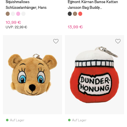
(0)
(0)
Squishmallows
Egmont Kärnan Bamse Katten
Schlüsselanhänger, Hans
Jansson Bag Buddy
Schlüsselanhänger
10,99 €
13,99 €
UVP: 22,99 €
Auf Lager
Auf Lager