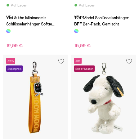
Auf Lager
Auf Lager
(0)
(0)
Ylvi & the Minimoomis
TOPModel Schlüsselanhänger
Schlüsselanhänger Softie
BFF 2er-Pack, Gemischt
Einhorn Gemischte Auswahl
12,99 €
15,99 €
-24%
-9%
Superpreis
End of Season