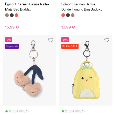
(0)
(0)
Egmont Kärnan Bamse Nalle-
Egmont Kärnan Bamse
Maja Bag Buddy
Dunderhonung Bag Buddy
Schlüsselanhänger
Schlüsselanhänger
13,99 €
13,99 €
-21%
-22%
Superpreis
FLASH SALE
6 VERFÜGBAR
2 VERFÜGBAR