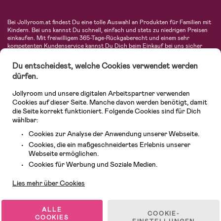
Bei Jollyroom.at findest Du eine tolle Auswahl an Produkten für Familien mit
Kindern. Bei uns kannst Du schnell, einfach und stets zu niedrigen Preisen
einkaufen. Mit freiwilligem 365-Tage-Rückgaberecht und einem sehr
kompetenten Kundenservice kannst Du Dich beim Einkauf bei uns sicher
fühlen. In unserem Sortiment findest Du unter anderem Kinderwagen,
Autositze, Kinder- und Babymode, Produkte für Mütter und eine Menge
Du entscheidest, welche Cookies verwendet werden
fantastischer Einrichtungsgegenstände, Spielsachen, Babyprodukte und
dürfen.
vieles mehr. Wir haben Produkte von bekannten Herstellern wie Britax, Maxi-
Cosi, Hauck, Baby Jogger, Ergobaby, Didriksons, KidKraft, Ergobaby, Philips
Jollyroom und unsere digitalen Arbeitspartner verwenden
Avent, Jack Wolfskin, Cybex, LEGO und vielen mehr. Schau Dich um in
unserem vielfältigen Onlineshop für Kinder & Babys. Willkommen!
Cookies auf dieser Seite. Manche davon werden benötigt, damit
die Seite korrekt funktioniert. Folgende Cookies sind für Dich
wählbar:
Cookies zur Analyse der Anwendung unserer Webseite.
Cookies, die ein maßgeschneidertes Erlebnis unserer
Webseite ermöglichen.
Kundendienst
Cookies für Werbung und Soziale Medien.
Lies mehr über Cookies
© 2026 Jollyroom GmbH. Alle Rechte vorbehalten.
ALLE
COOKIE-
COOKIES